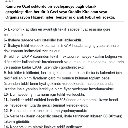
4.4.1.
Kamu ve Özel sektörde bir sözleşmeye bağlı olarak
gerçekleştirilen her türlü Gezi veya Otobüs Kiralama veya
Organizasyon Hizmeti işleri benzer iş olarak kabul edilecektir.
5-
Ekonomik açıdan en avantajlı teklif sadece fiyat esasına göre
belirlenecektir.
6-
İhaleye sadece yerli istekliler katılabilecektir.
7-
İhaleye teklif verecek olanların, EKAP hesabına giriş yaparak ihale
dokümanını indirmeleri zorunludur.
8-
Teklifler, EKAP üzerinden teklif mektubu ile ihaleye katılım belgesi ve
diğer ekler kullanılarak hazırlanacak ve e-imza ile imzalanarak ihale tarih
ve saatine kadar EKAP üzerinden gönderilecektir.
9-
İstekliler tekliflerini, her bir iş kaleminin miktarı ile bu iş kalemleri için
teklif edilen birim fiyatların çarpımı sonucu bulunan toplam bedel
üzerinden teklif birim fiyat şeklinde vereceklerdir. İhale sonucunda,
üzerine ihale yapılan istekliyle birim fiyat sözleşme imzalanacaktır.
10-
Bu ihalede, işin tamamı için teklif verilecektir.
11-
İstekliler teklif ettikleri bedelin %3’ünden az olmamak üzere kendi
belirleyecekleri tutarda geçici teminat vereceklerdir.
12-
Bu ihalede elektronik eksiltme yapılmayacaktır.
13-
Verile tekliflerin geçerlilik süresi, ihale tarihinden itibaren
60 (Altmış)
takvim günüdür.
14-
Konsorsiyum olarak ihaleye teklif verilemez.