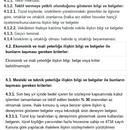
4.1.1.
Teklif mektubu.
4.1.2. Teklif vermeye yetkili olunduğunu gösteren bilgi ve belgeler:
4.1.2.1.
Tüzel kişilerde; isteklilerin yönetimindeki görevliler ile ilgisine
göre, ortaklar ve ortaklık oranlarına (halka arz edilen hisseler hariç)/
üyelerine/kurucularına ilişkin bilgi ve belgeler.
4.1.2.2.
Vekâleten ihaleye katılma halinde vekile ilişkin bilgi ve belgeler.
4.1.3.
Geçici teminat.
4.1.4
İsteklinin iş ortaklığı olması halinde iş ortaklığı beyannamesi.
4.2. Ekonomik ve mali yeterliğe ilişkin bilgi ve belgeler ile
bunların taşıması gereken kriterler:
Ekonomik ve mali yeterliğe ilişkin bilgi, belge veya kriter
belirtilmemiştir.
4.3. Mesleki ve teknik yeterliğe ilişkin bilgi ve belgeler ile bunların
taşıması gereken kriterler:
4.3.1.
Son beş yıl içinde bedel içeren bir sözleşme kapsamında kabul
işlemleri tamamlanan ve teklif edilen bedelin
% 30
oranından az
olmamak üzere, ihale konusu iş veya benzer işlere ilişkin iş
deneyimini gösteren belgeler veya teknolojik ürün deneyim belgesi.
4.3.1.1.
Tüzel kişi tarafından iş deneyimini göstermek üzere kullanılan
belgenin, tüzel kişiliğin yarısından fazla hissesine sahip ve 4734 sayılı
Kanuna göre yapılacak ihalelere ilişkin sözleşmelerin yürütülmesi