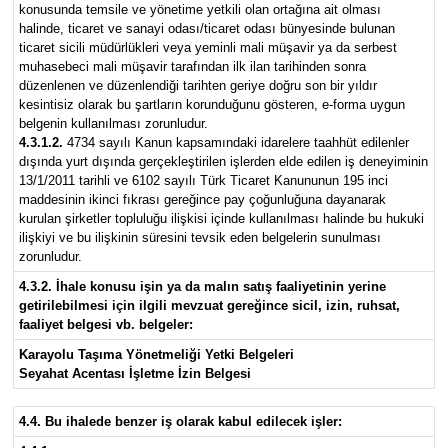
konusunda temsile ve yönetime yetkili olan ortağına ait olması
halinde, ticaret ve sanayi odası/ticaret odası bünyesinde bulunan
ticaret sicili müdürlükleri veya yeminli mali müşavir ya da serbest
muhasebeci mali müşavir tarafından ilk ilan tarihinden sonra
düzenlenen ve düzenlendiği tarihten geriye doğru son bir yıldır
kesintisiz olarak bu şartların korunduğunu gösteren, e-forma uygun
belgenin kullanılması zorunludur.
4.3.1.2.
4734 sayılı Kanun kapsamındaki idarelere taahhüt edilenler
dışında yurt dışında gerçekleştirilen işlerden elde edilen iş deneyiminin
13/1/2011 tarihli ve 6102 sayılı Türk Ticaret Kanununun 195 inci
maddesinin ikinci fıkrası gereğince pay çoğunluğuna dayanarak
kurulan şirketler topluluğu ilişkisi içinde kullanılması halinde bu hukuki
ilişkiyi ve bu ilişkinin süresini tevsik eden belgelerin sunulması
zorunludur.
4.3.2. İhale konusu işin ya da malın satış faaliyetinin yerine
getirilebilmesi için ilgili mevzuat gereğince sicil, izin, ruhsat,
faaliyet belgesi vb. belgeler:
Karayolu Taşıma Yönetmeliği Yetki Belgeleri
Seyahat Acentası İşletme İzin Belgesi
4.4. Bu ihalede benzer iş olarak kabul edilecek işler: