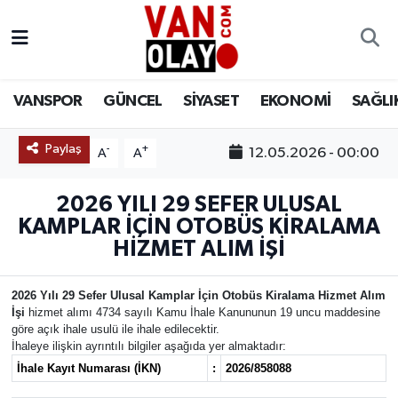
Vanspor
Van Nöbetçi Eczaneler
VANSPOR
GÜNCEL
SİYASET
EKONOMİ
SAĞLI
Güncel
Van Hava Durumu
Paylaş
-
+
12.05.2026 - 00:00
A
A
Siyaset
Van Namaz Vakitleri
2026 YILI 29 SEFER ULUSAL
Ekonomi
Van Trafik Yoğunluk Haritası
KAMPLAR İÇİN OTOBÜS KİRALAMA
HİZMET ALIM İŞİ
Sağlık
Süper Lig Puan Durumu ve Fikstür
Eğitim
Tüm Manşetler
2026 Yılı 29 Sefer Ulusal Kamplar İçin Otobüs Kiralama Hizmet Alım
İşi
hizmet alımı 4734 sayılı Kamu İhale Kanununun 19 uncu maddesine
göre açık ihale usulü ile ihale edilecektir.
Bilim & Teknoloji
Son Dakika Haberleri
İhaleye ilişkin ayrıntılı bilgiler aşağıda yer almaktadır:
İhale Kayıt Numarası (İKN)
:
2026/858088
Dünya
Haber Arşivi