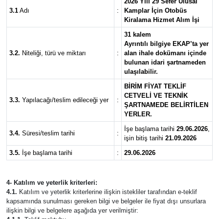
2026 Yılı 29 Sefer Ulusal
3.1
Adı
:
Kamplar İçin Otobüs
Kiralama Hizmet Alım İşi
31 kalem
Ayrıntılı bilgiye EKAP’ta yer
3.2.
Niteliği, türü ve miktarı
:
alan ihale dokümanı içinde
bulunan idari şartnameden
ulaşılabilir.
BİRİM FİYAT TEKLİF
CETVELİ VE TEKNİK
3.3.
Yapılacağı/teslim edileceği yer
:
ŞARTNAMEDE BELİRTİLEN
YERLER.
İşe başlama tarihi
29.06.2026
,
3.4.
Süresi/teslim tarihi
:
işin bitiş tarihi
21.09.2026
3.5.
İşe başlama tarihi
:
29.06.2026
4- Katılım ve yeterlik kriterleri:
4.1.
Katılım ve yeterlik kriterlerine ilişkin istekliler tarafından e-teklif
kapsamında sunulması gereken bilgi ve belgeler ile fiyat dışı unsurlara
ilişkin bilgi ve belgelere aşağıda yer verilmiştir: