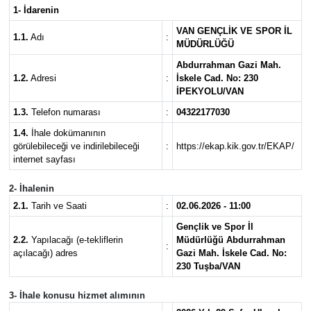
1- İdarenin
RESMİ İLANLAR
VAN GENÇLİK VE SPOR İL
1.1.
Adı
:
MÜDÜRLÜĞÜ
Abdurrahman Gazi Mah.
1.2.
Adresi
:
İskele Cad. No: 230
İPEKYOLU/VAN
1.3.
Telefon numarası
:
04322177030
1.4.
İhale dokümanının
görülebileceği ve indirilebileceği
:
https://ekap.kik.gov.tr/EKAP/
internet sayfası
2- İhalenin
2.1.
Tarih ve Saati
:
02.06.2026 - 11:00
Gençlik ve Spor İl
2.2.
Yapılacağı (e-tekliflerin
Müdürlüğü Abdurrahman
:
açılacağı) adres
Gazi Mah. İskele Cad. No:
230 Tuşba/VAN
3- İhale konusu hizmet alımının