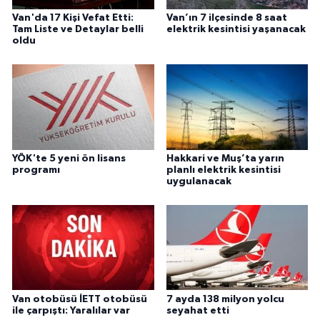
Van'da 17 Kişi Vefat Etti:
Van’ın 7 ilçesinde 8 saat
Tam Liste ve Detaylar belli
elektrik kesintisi yaşanacak
oldu
YÖK'te 5 yeni ön lisans
Hakkari ve Muş’ta yarın
programı
planlı elektrik kesintisi
uygulanacak
Van otobüsü İETT otobüsü
7 ayda 138 milyon yolcu
ile çarpıştı: Yaralılar var
seyahat etti