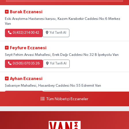
Burak Eczanesi
Eski Araştırma Hastanesi karşısı, Kazım Karabekir Caddesi No:6 Merkez
Van
0 (432) 214 00 42
Yol Tarifi Al
Feyfure Eczanesi
Seyit Fehim Arvasi Mahallesi, Erek Dağı Caddesi No:32 B İpekyolu Van
0 (505) 070 35 26
Yol Tarifi Al
Ayhan Eczanesi
Şabaniye Mahallesi, Hasanbey Caddesi No:55 Edremit Van
0 (505) 636 94 65
Yol Tarifi Al
Tüm Nöbetçi Eczaneler
Baran Eczanesi
Şehit Jandarma Binbaşı Cesur Mahallesi, Vali Münir Karaloğlu Caddesi
No:6 D Çaldıran Van