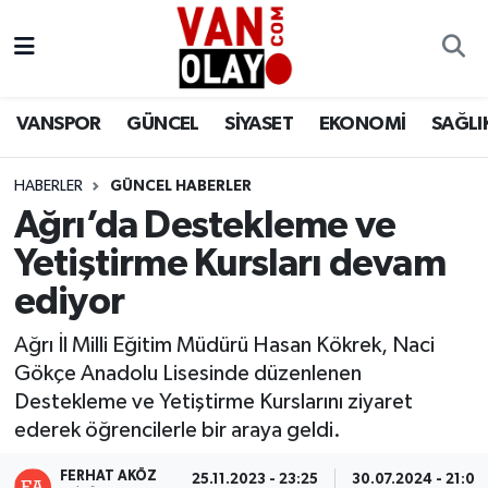
Vanspor
Van Nöbetçi Eczaneler
VANSPOR
GÜNCEL
SİYASET
EKONOMİ
SAĞLI
Güncel
Van Hava Durumu
HABERLER
GÜNCEL HABERLER
Siyaset
Van Namaz Vakitleri
Ağrı’da Destekleme ve
Ekonomi
Van Trafik Yoğunluk Haritası
Yetiştirme Kursları devam
ediyor
Sağlık
Süper Lig Puan Durumu ve Fikstür
Ağrı İl Milli Eğitim Müdürü Hasan Kökrek, Naci
Eğitim
Tüm Manşetler
Gökçe Anadolu Lisesinde düzenlenen
Destekleme ve Yetiştirme Kurslarını ziyaret
Bilim & Teknoloji
Son Dakika Haberleri
ederek öğrencilerle bir araya geldi.
Dünya
Haber Arşivi
FERHAT AKÖZ
25.11.2023 - 23:25
30.07.2024 - 21:00