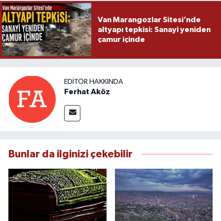
Van Marangozlar Sitesi’nde
altyapı tepkisi: Sanayi yeniden
çamur içinde
EDITÖR HAKKINDA
Ferhat Aköz
Bunlar da ilginizi çekebilir