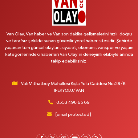
0 (538) 376 47 15
Yol Tarifi Al
Vitamin Eczanesi
Vanyolu Mahallesi, Kara Yusuf Bey Caddesi No:99 B Erciş Van
Van Olay, Van haber ve Van son dakika gelişmelerini hızlı, doğru
0 (432) 351 02 96
Yol Tarifi Al
ve tarafsız şekilde sunan güvenilir yerel haber sitesidir. Şehirde
yaşanan tüm güncel olayları, siyaset, ekonomi, vanspor ve yaşam
Koç Eczanesi
kategorilerindeki haberleri Van Olay’ın deneyimli ekibiyle anında
Cumhuriyet Mahallesi, Konak Sokak No:6 Gürpınar Van
takip edebilirsiniz.
0 (530) 442 24 65
Yol Tarifi Al
Vali Mithatbey Mahallesi Kışla Yolu Caddesi No:29/B
Engin Eczanesi
İPEKYOLU/VAN
Beyazıt Mahallesi, Zeylan Caddesi No:46 A Erciş Van
0 (432) 351 55 50
Yol Tarifi Al
0553 496 65 69
[email protected]
Muhammed Eczanesi
Mahmudiye Mahallesi, Atatürk Caddesi No:29 D Özalp Van
0 (432) 712 22 87
Yol Tarifi Al