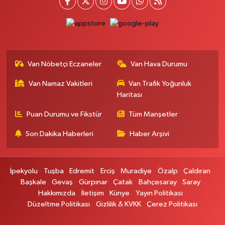
Otogar Eczanesi
İstasyon Mahallesi, Terminal Caddesi No:17 A Tuşba Van
0 (501) 155 62 65
Yol Tarifi Al
Van Nöbetçi Eczaneler
Van Hava Durumu
Tarçın Eczanesi
Van Namaz Vakitleri
Van Trafik Yoğunluk
Cevdetpaşa Mahallesi, İki Nisan Caddesi No:29 A İpekyolu Van
Haritası
0 (432) 504 08 04
Yol Tarifi Al
Puan Durumu ve Fikstür
Tüm Manşetler
Başkale Eczanesi
Son Dakika Haberleri
Haber Arşivi
Hafiziye Mahallesi, Mahmut Ertuş Cadç No:44 A Başkale Van
0 (432) 651 21 38
Yol Tarifi Al
İpekyolu
Tuşba
Edremit
Erciş
Muradiye
Özalp
Çaldıran
Selçuk Eczanesi
Başkale
Gevaş
Gürpınar
Çatak
Bahçesaray
Saray
Hakkımızda
İletişim
Künye
Yayın Politikası
Cumhuriyet Mahallesi, Atatürk Caddesi No:9 1A Çatak Van
Düzeltme Politikası
Gizlilik & KVKK
Çerez Politikası
0 (545) 563 70 63
Yol Tarifi Al