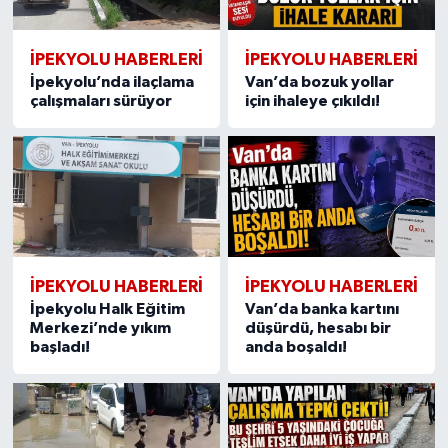
İPEKYOLU HABERLERİ
İPEKYOLU HABERLERİ
İpekyolu’nda ilaçlama
Van’da bozuk yollar
çalışmaları sürüyor
için ihaleye çıkıldı!
İPEKYOLU HABERLERİ
İPEKYOLU HABERLERİ
İpekyolu Halk Eğitim
Van’da banka kartını
Merkezi’nde yıkım
düşürdü, hesabı bir
başladı!
anda boşaldı!