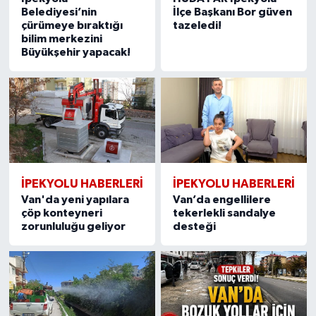
Belediyesi’nin
İlçe Başkanı Bor güven
çürümeye bıraktığı
tazeledi!
bilim merkezini
Büyükşehir yapacak!
İPEKYOLU HABERLERİ
İPEKYOLU HABERLERİ
Van'da yeni yapılara
Van’da engellilere
çöp konteyneri
tekerlekli sandalye
zorunluluğu geliyor
desteği