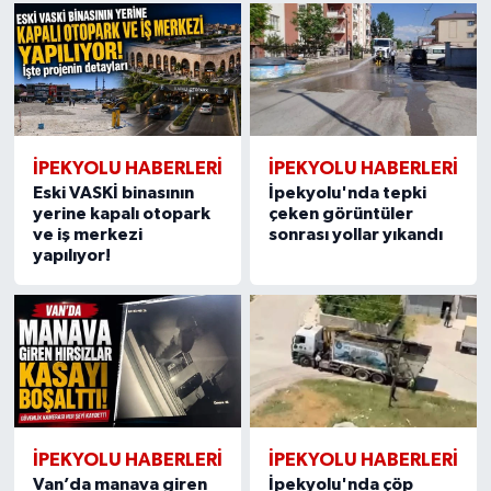
İPEKYOLU HABERLERİ
İPEKYOLU HABERLERİ
Eski VASKİ binasının
İpekyolu'nda tepki
yerine kapalı otopark
çeken görüntüler
ve iş merkezi
sonrası yollar yıkandı
yapılıyor!
İPEKYOLU HABERLERİ
İPEKYOLU HABERLERİ
Van’da manava giren
İpekyolu'nda çöp