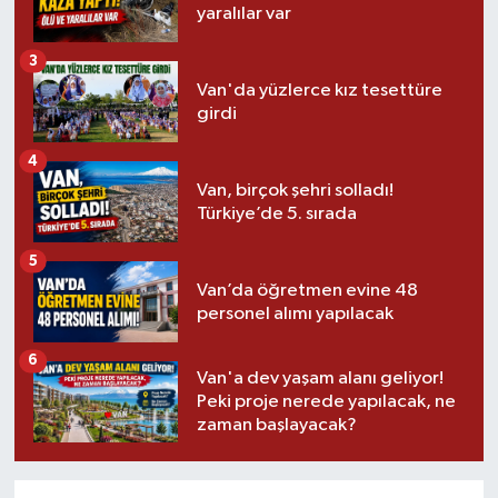
yaralılar var
3
Van'da yüzlerce kız tesettüre
girdi
4
Van, birçok şehri solladı!
Türkiye’de 5. sırada
5
Van’da öğretmen evine 48
personel alımı yapılacak
6
Van'a dev yaşam alanı geliyor!
Peki proje nerede yapılacak, ne
zaman başlayacak?