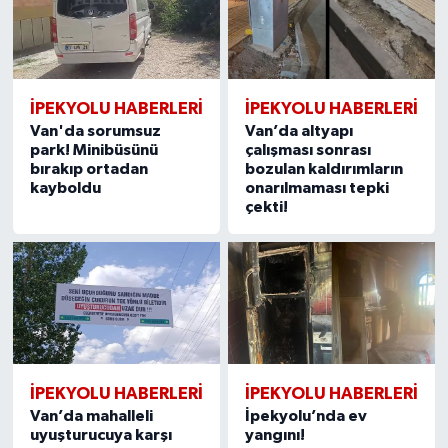
İPEKYOLU HABERLERİ
İPEKYOLU HABERLERİ
Van'da sorumsuz
Van’da altyapı
park! Minibüsünü
çalışması sonrası
bırakıp ortadan
bozulan kaldırımların
kayboldu
onarılmaması tepki
çekti!
İPEKYOLU HABERLERİ
İPEKYOLU HABERLERİ
Van’da mahalleli
İpekyolu’nda ev
uyuşturucuya karşı
yangını!