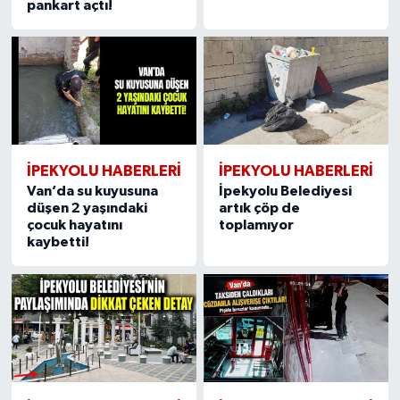
pankart açtı!
İPEKYOLU HABERLERİ
İPEKYOLU HABERLERİ
Van’da su kuyusuna
İpekyolu Belediyesi
düşen 2 yaşındaki
artık çöp de
çocuk hayatını
toplamıyor
kaybetti!