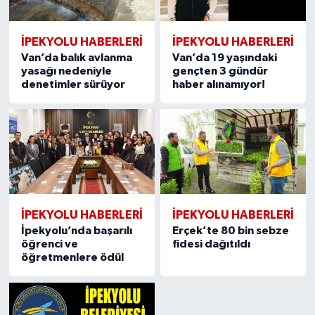
İPEKYOLU HABERLERİ
İPEKYOLU HABERLERİ
Van’da balık avlanma
Van’da 19 yaşındaki
yasağı nedeniyle
gençten 3 gündür
denetimler sürüyor
haber alınamıyor!
İPEKYOLU HABERLERİ
İPEKYOLU HABERLERİ
İpekyolu’nda başarılı
Erçek’te 80 bin sebze
öğrenci ve
fidesi dağıtıldı
öğretmenlere ödül