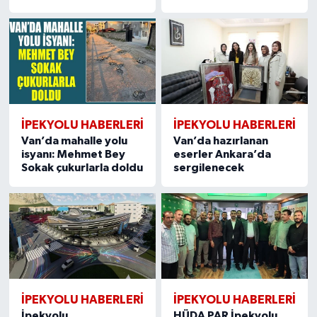
İPEKYOLU HABERLERİ
İPEKYOLU HABERLERİ
Van’da mahalle yolu
Van’da hazırlanan
isyanı: Mehmet Bey
eserler Ankara’da
Sokak çukurlarla doldu
sergilenecek
İPEKYOLU HABERLERİ
İPEKYOLU HABERLERİ
İpekyolu
HÜDA PAR İpekyolu