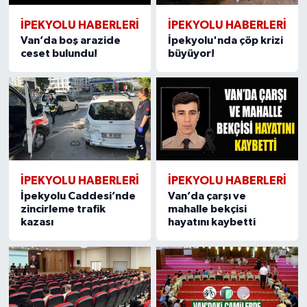
İPEKYOLU HABERLERİ
İPEKYOLU HABERLERİ
Van’da boş arazide
İpekyolu'nda çöp krizi
ceset bulundu!
büyüyor!
İPEKYOLU HABERLERİ
İPEKYOLU HABERLERİ
İpekyolu Caddesi’nde
Van’da çarşı ve
zincirleme trafik
mahalle bekçisi
kazası
hayatını kaybetti