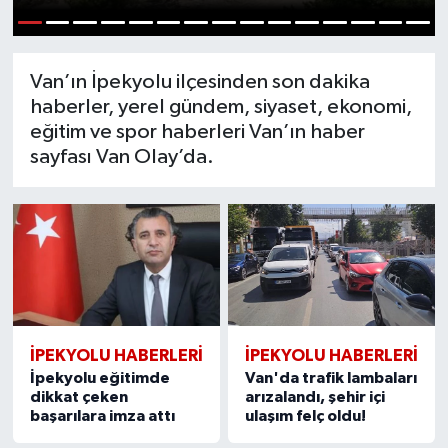
RESMİ İLANLAR
1
2
3
4
5
6
7
8
9
10
11
12
13
14
15
Van’ın İpekyolu ilçesinden son dakika
haberler, yerel gündem, siyaset, ekonomi,
eğitim ve spor haberleri Van’ın haber
sayfası Van Olay’da.
İPEKYOLU HABERLERİ
İPEKYOLU HABERLERİ
İpekyolu eğitimde
Van'da trafik lambaları
dikkat çeken
arızalandı, şehir içi
başarılara imza attı
ulaşım felç oldu!