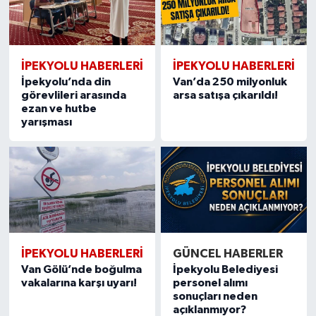
İPEKYOLU HABERLERİ
İPEKYOLU HABERLERİ
İpekyolu’nda din
Van’da 250 milyonluk
görevlileri arasında
arsa satışa çıkarıldı!
ezan ve hutbe
yarışması
İPEKYOLU HABERLERİ
GÜNCEL HABERLER
Van Gölü’nde boğulma
İpekyolu Belediyesi
vakalarına karşı uyarı!
personel alımı
sonuçları neden
açıklanmıyor?