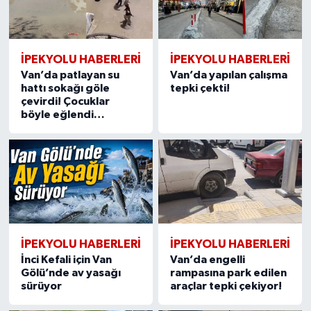
İPEKYOLU HABERLERİ
İPEKYOLU HABERLERİ
Van’da patlayan su
Van’da yapılan çalışma
hattı sokağı göle
tepki çekti!
çevirdi! Çocuklar
böyle eğlendi…
İPEKYOLU HABERLERİ
İPEKYOLU HABERLERİ
İnci Kefali için Van
Van’da engelli
Gölü’nde av yasağı
rampasına park edilen
sürüyor
araçlar tepki çekiyor!