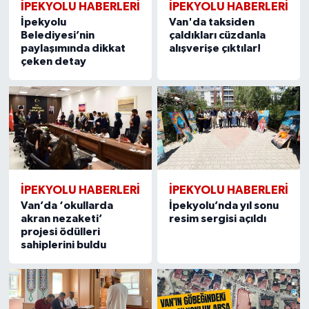
İPEKYOLU HABERLERİ
İPEKYOLU HABERLERİ
İpekyolu
Van'da taksiden
Belediyesi’nin
çaldıkları cüzdanla
paylaşımında dikkat
alışverişe çıktılar!
çeken detay
İPEKYOLU HABERLERİ
İPEKYOLU HABERLERİ
Van’da ‘okullarda
İpekyolu’nda yıl sonu
akran nezaketi’
resim sergisi açıldı
projesi ödülleri
sahiplerini buldu