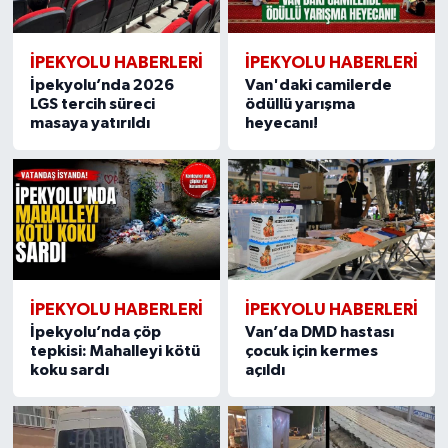
İPEKYOLU HABERLERİ
İPEKYOLU HABERLERİ
İpekyolu’nda 2026
Van'daki camilerde
LGS tercih süreci
ödüllü yarışma
masaya yatırıldı
heyecanı!
İPEKYOLU HABERLERİ
İPEKYOLU HABERLERİ
İpekyolu’nda çöp
Van’da DMD hastası
tepkisi: Mahalleyi kötü
çocuk için kermes
koku sardı
açıldı