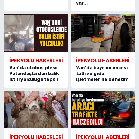
var...
İPEKYOLU HABERLERİ
İPEKYOLU HABERLERİ
Van’da otobüs çilesi:
Van’da bayram öncesi
Vatandaşlardan balık
tatlı ve gıda
istifi yolculuğa tepki!
işletmelerine denetim
İPEKYOLU HABERLERİ
İPEKYOLU HABERLERİ