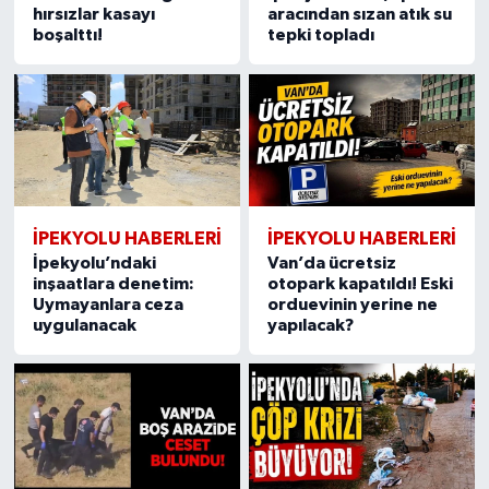
hırsızlar kasayı
aracından sızan atık su
boşalttı!
tepki topladı
İPEKYOLU HABERLERİ
İPEKYOLU HABERLERİ
İpekyolu’ndaki
Van’da ücretsiz
inşaatlara denetim:
otopark kapatıldı! Eski
Uymayanlara ceza
orduevinin yerine ne
uygulanacak
yapılacak?