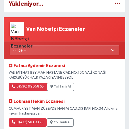
Yükleniyor...
Van Nöbetçi Eczaneler
Fatma Aydemir Eczanesi
VALİ MİTHAT BEY MAH.HASTANE CAD.NO:15C VALİ KONAĞI
KARŞ.BÜYÜK HALK PAZARI YANI-BEŞYOL
0 (530) 996 58 65
Yol Tarifi Al
Lokman Hekim Eczanesi
CUMHURİYET MAH.ZÜBEYDE HANIM CAD.DIŞ KAPI NO:34 A lokman
hekim hastanesi yanı
0 (432) 503 93 23
Yol Tarifi Al