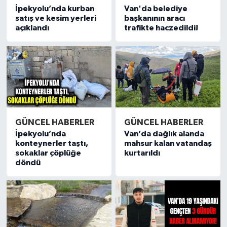
İpekyolu’nda kurban
Van'da belediye
satış ve kesim yerleri
başkanının aracı
açıklandı
trafikte haczedildi!
GÜNCEL HABERLER
GÜNCEL HABERLER
İpekyolu’nda
Van’da dağlık alanda
konteynerler taştı,
mahsur kalan vatandaş
sokaklar çöplüğe
kurtarıldı
döndü