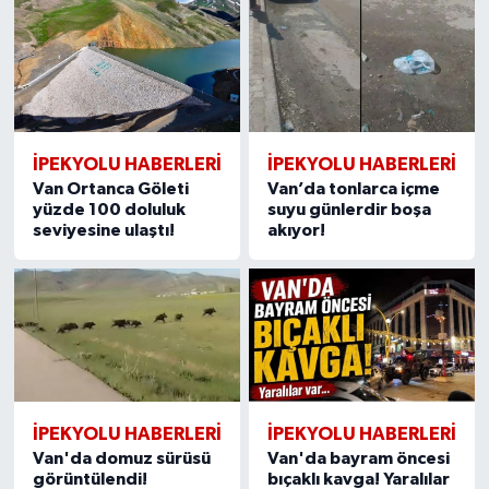
İPEKYOLU HABERLERİ
İPEKYOLU HABERLERİ
Van Ortanca Göleti
Van’da tonlarca içme
yüzde 100 doluluk
suyu günlerdir boşa
seviyesine ulaştı!
akıyor!
İPEKYOLU HABERLERİ
İPEKYOLU HABERLERİ
Van'da domuz sürüsü
Van'da bayram öncesi
görüntülendi!
bıçaklı kavga! Yaralılar