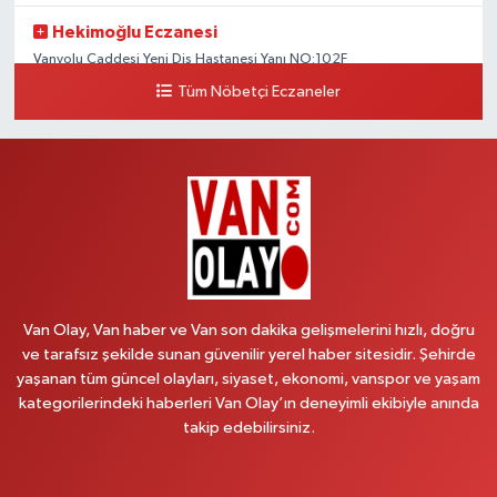
Hekimoğlu Eczanesi
Vanyolu Caddesi Yeni Diş Hastanesi Yanı NO:102F
Tüm Nöbetçi Eczaneler
0 (541) 147 65 65
Yol Tarifi Al
Koç Eczanesi
CUMHURİYET MAH.KONAK SK.NO:6
0 (530) 442 24 65
Yol Tarifi Al
Yiğit Eczanesi
HATUNİYE MAHALLESİ ASMİN SOKAK NO:3 A ÖZEL AKDAMAR
HASTANESİ KARŞISI
Van Olay, Van haber ve Van son dakika gelişmelerini hızlı, doğru
0 (432) 217 11 10
Yol Tarifi Al
ve tarafsız şekilde sunan güvenilir yerel haber sitesidir. Şehirde
yaşanan tüm güncel olayları, siyaset, ekonomi, vanspor ve yaşam
kategorilerindeki haberleri Van Olay’ın deneyimli ekibiyle anında
Akdağ Eczanesi
takip edebilirsiniz.
SÜPHAN MAH.İPEKYOLU CAD.NO:283G BAHÇEŞEHİR KOLEJİ KARŞISI-
ABAKAN PLAZA
0 (542) 378 02 68
Yol Tarifi Al