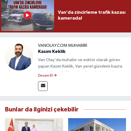
Van’da zincirleme trafik kazası
kamerada!
VANOLAY.COM MUHABIRI
Kasım Keklik
Van Olay’da muhabir ve editör olarak görev
yapan Kasım Keklik, Van yerel gündemi başta
olmak üzere bölgesel gelişmeleri sahadan
Devam Et
takip etmektedir. Saha haberciliğindeki
deneyimiyle hızlı ve doğru haber üretimine
odaklanan Keklik, tarafsızlık ve etik gazetecilik
ilkeleri doğrultusunda güvenilir içerikler
sunmaktadır.
Bunlar da ilginizi çekebilir