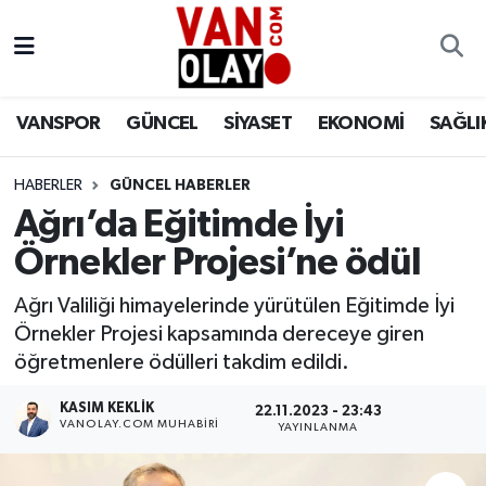
Vanspor
Van Nöbetçi Eczaneler
VANSPOR
GÜNCEL
SİYASET
EKONOMİ
SAĞLI
Güncel
Van Hava Durumu
HABERLER
GÜNCEL HABERLER
Siyaset
Van Namaz Vakitleri
Ağrı’da Eğitimde İyi
Ekonomi
Van Trafik Yoğunluk Haritası
Örnekler Projesi’ne ödül
Sağlık
Süper Lig Puan Durumu ve Fikstür
Ağrı Valiliği himayelerinde yürütülen Eğitimde İyi
Örnekler Projesi kapsamında dereceye giren
Eğitim
Tüm Manşetler
öğretmenlere ödülleri takdim edildi.
KASIM KEKLIK
22.11.2023 - 23:43
Bilim & Teknoloji
Son Dakika Haberleri
VANOLAY.COM MUHABIRI
YAYINLANMA
Dünya
Haber Arşivi