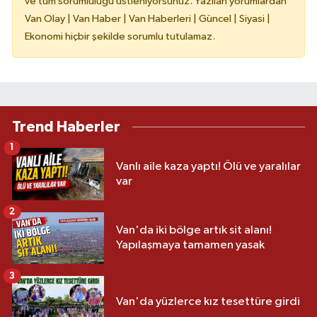
ve tüm sorumluluğu üstleniyorsunuz. Yazılan yorumlardan
Van Olay | Van Haber | Van Haberleri | Güncel | Siyasi |
Ekonomi hiçbir şekilde sorumlu tutulamaz.
Trend Haberler
1
Vanlı aile kaza yaptı! Ölü ve yaralılar
var
2
Van'da iki bölge artık sit alanı!
Yapılaşmaya tamamen yasak
3
Van'da yüzlerce kız tesettüre girdi