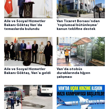
Aile ve Sosyal Hizmetler
Van Ticaret Borsası'ndan
Bakanı Göktaş Van'da
'toplumsal bütünleşme'
temaslarda bulundu
kanun teklifine destek
Aile ve Sosyal Hizmetler
Van’da otobüs
Bakanı Göktaş, Van'a geldi
duraklarında hijyen
çalışması