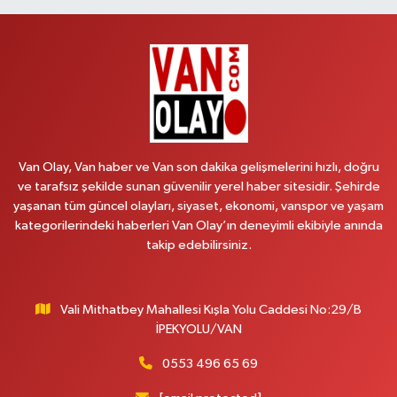
Lütfiye Hanım Eczanesi
BAHÇİVAN MAH.15 TEMMUZ ŞEHİTLERİ CAD.NO:36B ÖZEL LOKMAN
HEKİM HASTANESİ ACİL KARŞISI
0 (501) 048 96 88
Yol Tarifi Al
Emek Eczanesi
MAHMUDİYE MAH.ATATÜRK CAD.NO:17B
Van Olay, Van haber ve Van son dakika gelişmelerini hızlı, doğru
0 (531) 621 69 65
Yol Tarifi Al
ve tarafsız şekilde sunan güvenilir yerel haber sitesidir. Şehirde
yaşanan tüm güncel olayları, siyaset, ekonomi, vanspor ve yaşam
Onay Eczanesi
kategorilerindeki haberleri Van Olay’ın deneyimli ekibiyle anında
MERAŞEL FEVZİ ÇAKMAK CAD. KÜLTÜR SARAYI KIZILAY KAN MERKEZİ
takip edebilirsiniz.
KARŞISI DIŞ KAPI NO:25B
0 (432) 212 66 67
Yol Tarifi Al
Vali Mithatbey Mahallesi Kışla Yolu Caddesi No:29/B
Yenı Derman Eczanesi
İPEKYOLU/VAN
Hatuniye Mah. Özel Akdamar Hastanesi Karşısı Güven Evleri A.Blok No:7
Akdamar Hastanesi Acil yanı. İpekyolu. Hatuniye mahallesi terzioğlu, Eski
0553 496 65 69
ikinisan kedili kavşağı, 65100 Ipekyolu Van