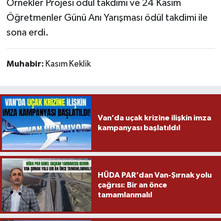
Örnekler Projesi ödül takdimi ve 24 Kasım
Öğretmenler Günü Anı Yarışması ödül takdimi ile
sona erdi.
Muhabir:
Kasım Keklik
Van’da uçak krizine ilişkin imza
kampanyası başlatıldı!
HÜDA PAR’dan Van-Şırnak yolu
çağrısı: Bir an önce
tamamlanmalı!