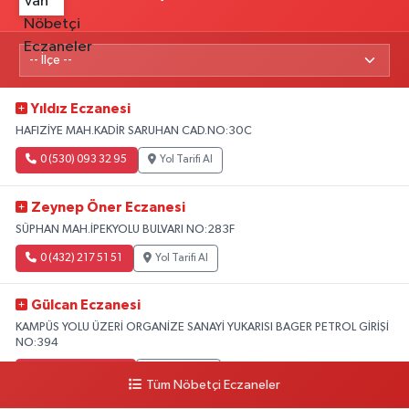
Yıldız Eczanesi
HAFIZİYE MAH.KADİR SARUHAN CAD.NO:30C
0 (530) 093 32 95
Yol Tarifi Al
Zeynep Öner Eczanesi
SÜPHAN MAH.İPEKYOLU BULVARI NO:283F
0 (432) 217 51 51
Yol Tarifi Al
Gülcan Eczanesi
KAMPÜS YOLU ÜZERİ ORGANİZE SANAYİ YUKARISI BAGER PETROL GİRİŞİ
NO:394
0 (533) 348 25 87
Yol Tarifi Al
Tüm Nöbetçi Eczaneler