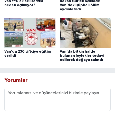
Van YYÜ ek acil servisi
Bakan Gürlek açıkladı:
neden açılmıyor?
Van’daki şüpheli ölüm
aydınlatıldı
Van’da 230 çiftçiye eğitim
Van’da bitkin halde
verildi
bulunan leylekler tedavi
edilerek doğaya salındı
Yorumlar