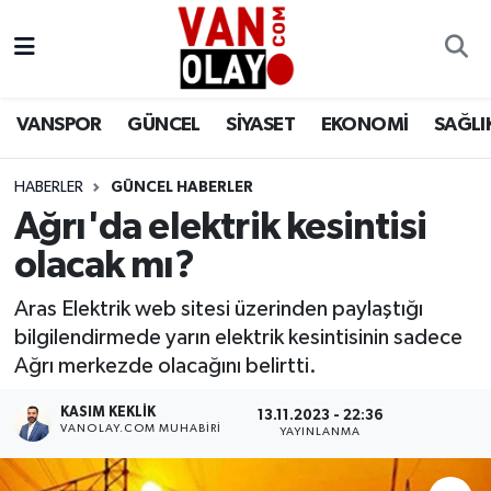
Vanspor
Van Nöbetçi Eczaneler
VANSPOR
GÜNCEL
SİYASET
EKONOMİ
SAĞLI
Güncel
Van Hava Durumu
HABERLER
GÜNCEL HABERLER
Siyaset
Van Namaz Vakitleri
Ağrı'da elektrik kesintisi
Ekonomi
Van Trafik Yoğunluk Haritası
olacak mı?
Sağlık
Süper Lig Puan Durumu ve Fikstür
Aras Elektrik web sitesi üzerinden paylaştığı
bilgilendirmede yarın elektrik kesintisinin sadece
Eğitim
Tüm Manşetler
Ağrı merkezde olacağını belirtti.
KASIM KEKLIK
13.11.2023 - 22:36
Bilim & Teknoloji
Son Dakika Haberleri
VANOLAY.COM MUHABIRI
YAYINLANMA
Dünya
Haber Arşivi