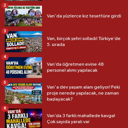
2
Van'da yüzlerce kız tesettüre girdi
3
Van, birçok şehri solladı! Türkiye’de
5. sırada
4
Van’da öğretmen evine 48
personel alımı yapılacak
5
Van'a dev yaşam alanı geliyor! Peki
proje nerede yapılacak, ne zaman
başlayacak?
6
Van’da 3 farklı mahallede kavga!
Çok sayıda yaralı var