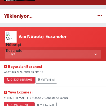
Yükleniyor...
Van Nöbetçi Eczaneler
Beyarslan Eczanesi
ATATÜRK MAH.209 SK.NO:12
0 (530) 635 50 65
Yol Tarifi Al
Yuva Eczanesi
YENİŞEHİR MAH. 117.SOKAK 7-9Ahastane karşısı
0 (432) 451 31 51
Yol Tarifi Al