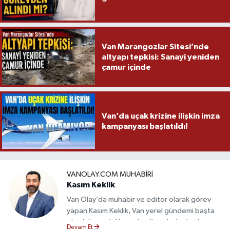
Van Marangozlar Sitesi’nde
altyapı tepkisi: Sanayi yeniden
çamur içinde
Van’da uçak krizine ilişkin imza
kampanyası başlatıldı!
VANOLAY.COM MUHABIRI
Kasım Keklik
Van Olay’da muhabir ve editör olarak görev
yapan Kasım Keklik, Van yerel gündemi başta
olmak üzere bölgesel gelişmeleri sahadan
Devam Et