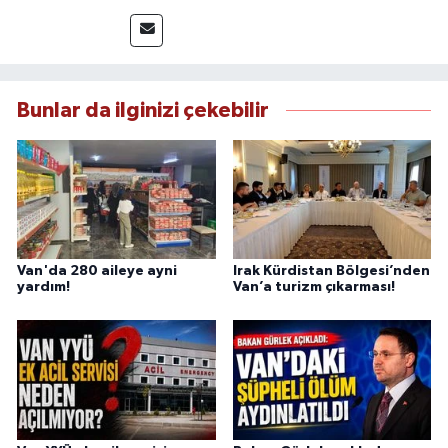
takip etmektedir. Saha haberciliğindeki
deneyimiyle hızlı ve doğru haber üretimine
odaklanan Keklik, tarafsızlık ve etik gazetecilik
ilkeleri doğrultusunda güvenilir içerikler
sunmaktadır.
Bunlar da ilginizi çekebilir
Van'da 280 aileye ayni
Irak Kürdistan Bölgesi’nden
yardım!
Van’a turizm çıkarması!