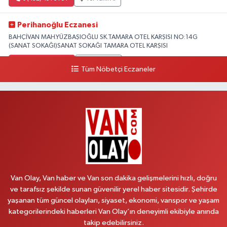
Perihanoğlu Eczanesi
BAHÇİVAN MAH.YÜZBAŞIOĞLU SK.TAMARA OTEL KARŞISI NO:14G
(SANAT SOKAĞI)SANAT SOKAĞI TAMARA OTEL KARŞISI
0 (432) 216 24 25
Yol Tarifi Al
Tüm Nöbetçi Eczaneler
Aydın Eczanesi
Recep Tayyip Erdoğan Mah.Azerbaycan Cad.104 B
0 (538) 861 36 16
Yol Tarifi Al
Arjin Eczanesi
BEYAZIT MAH.ZEYLAN CADDESİ OKYANUS GİYİM YANI NO:1
0 (535) 014 85 70
Yol Tarifi Al
Van Olay, Van haber ve Van son dakika gelişmelerini hızlı, doğru
ve tarafsız şekilde sunan güvenilir yerel haber sitesidir. Şehirde
Afşar Eczanesi
yaşanan tüm güncel olayları, siyaset, ekonomi, vanspor ve yaşam
Kazım Karabekir cad.Eski Araştırma Hastanesi karşısı (kent park karşısı )
kategorilerindeki haberleri Van Olay’ın deneyimli ekibiyle anında
Kaval iş merkezi No: 156 B
takip edebilirsiniz.