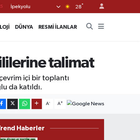
15
°
İpekyolu
28
18
32
LOJİ
DÜNYA
RESMİ İLANLAR
38
0
14
ilerine talimat
çevrim içi bir toplantı
lu da katıldı.
-
+
A
A
Trend Haberler