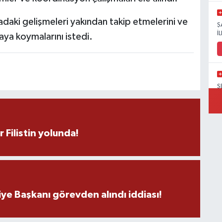
daki gelişmeleri yakından takip etmelerini ve
Ş
İ
maya koymalarını istedi.
Ş
M
r Filistin yolunda!
V
H
ye Başkanı görevden alındı iddiası!
C