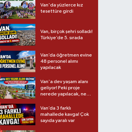
Van'da yüzlerce kız
tesettüre girdi
Van, birçok şehri solladı!
Türkiye’de 5. sırada
Van’da öğretmen evine
48 personel alımı
yapılacak
Van'a dev yaşam alanı
geliyor! Peki proje
nerede yapılacak, ne
zaman başlayacak?
Van’da 3 farklı
mahallede kavga! Çok
sayıda yaralı var