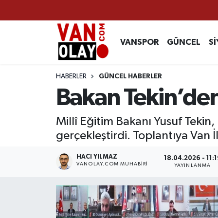
Vanspor
Van Nöbetçi Eczaneler
VANSPOR
GÜNCEL
Sİ
Güncel
Van Hava Durumu
HABERLER
GÜNCEL HABERLER
Siyaset
Van Namaz Vakitleri
Bakan Tekin’den 
Ekonomi
Van Trafik Yoğunluk Haritası
Millî Eğitim Bakanı Yusuf Tekin, 
gerçekleştirdi. Toplantıya Van İ
Sağlık
Süper Lig Puan Durumu ve Fikstür
HACI YILMAZ
18.04.2026 - 11:1
Eğitim
Tüm Manşetler
VANOLAY.COM MUHABIRI
YAYINLANMA
Bilim & Teknoloji
Son Dakika Haberleri
Dünya
Haber Arşivi