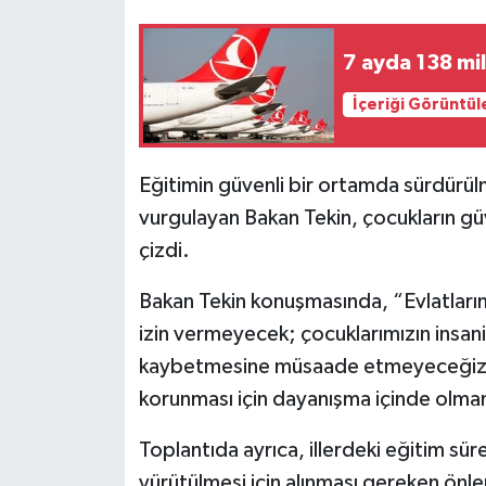
7 ayda 138 mi
İçeriği Görüntül
Eğitimin güvenli bir ortamda sürdürül
vurgulayan Bakan Tekin, çocukların güv
çizdi.
Bakan Tekin konuşmasında, “Evlatlarım
izin vermeyecek; çocuklarımızın insani 
kaybetmesine müsaade etmeyeceğiz. Tür
korunması için dayanışma içinde olmamı
Toplantıda ayrıca, illerdeki eğitim süre
yürütülmesi için alınması gereken önle