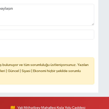
B
N
A
Y
ş bulunuyor ve tüm sorumluluğu üstleniyorsunuz. Yazılan
ri | Güncel | Siyasi | Ekonomi hiçbir şekilde sorumlu
K
K
Vali Mithatbey Mahallesi Kışla Yolu Caddesi