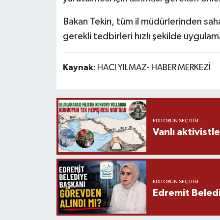
Bakan Tekin, tüm il müdürlerinden saha
gerekli tedbirleri hızlı şekilde uygula
Kaynak:
HACI YILMAZ- HABER MERKEZİ
EDITÖRÜN SEÇTIĞI
Vanlı aktivistle
EDITÖRÜN SEÇTIĞI
Edremit Beledi