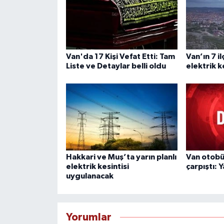
Van'da 17 Kişi Vefat Etti: Tam
Van’ın 7 i
Liste ve Detaylar belli oldu
elektrik k
Hakkari ve Muş’ta yarın planlı
Van otobü
elektrik kesintisi
çarpıştı: Y
uygulanacak
Yorumlar