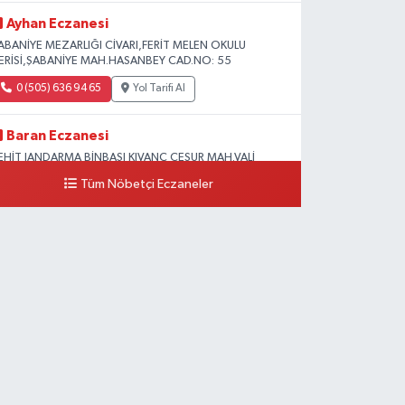
Ayhan Eczanesi
ABANİYE MEZARLIĞI CİVARI,FERİT MELEN OKULU
LERİSİ,ŞABANİYE MAH.HASANBEY CAD.NO: 55
0 (505) 636 94 65
Yol Tarifi Al
Baran Eczanesi
EHİT JANDARMA BİNBAŞI KIVANÇ CESUR MAH.VALİ
ÜNİR KARALOĞLU CAD.DIŞ KAPI NO:6D
Tüm Nöbetçi Eczaneler
0 (538) 376 47 15
Yol Tarifi Al
Vitamin Eczanesi
ANYOLU MAH.KARAYUSUF BEY BULVARI NO:99-B DİŞ
ASTANESİ KARŞISI
0 (432) 351 02 96
Yol Tarifi Al
Koç Eczanesi
UMHURİYET MAH.KONAK SK.NO:6