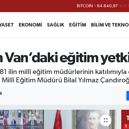
BITCOIN
64.840,97
%-0.
DOLAR
47,7436
%0.
EURO
55,2510
%0.
YASET
EKONOMİ
SAĞLIK
EĞİTİM
BİLİM VE TEKNO
STERLİN
64,4811
%0.
GRAM ALTIN
6660.55
%
BİST100
13.779
%-
Van’daki eğitim yetkil
81 ilin millî eğitim müdürlerinin katılımıyla 
l Millî Eğitim Müdürü Bilal Yılmaz Çandıroğ
9
1