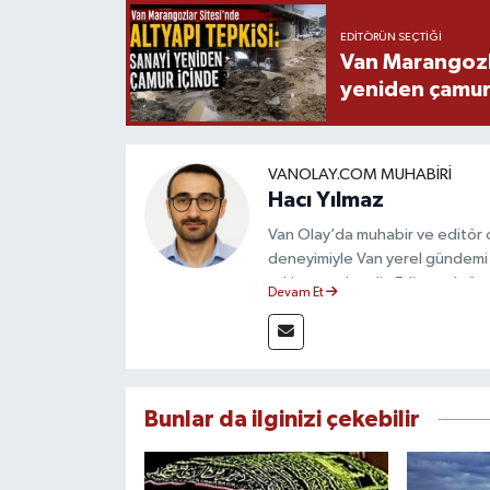
EDITÖRÜN SEÇTIĞI
Van Marangozla
yeniden çamur
VANOLAY.COM MUHABIRI
Hacı Yılmaz
Van Olay’da muhabir ve editör ol
deneyimiyle Van yerel gündemi 
takip etmektedir. Editoryal sürec
Devam Et
çerçevesinde ürettiği haberlerl
bilgilendirmektedir.
Bunlar da ilginizi çekebilir