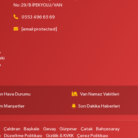
No:29/B İPEKYOLU/VAN
0553 496 65 69
[email protected]
,
eki
p
an Hava Durumu
Van Namaz Vakitleri
m Manşetler
Son Dakika Haberleri
p
Çaldıran
Başkale
Gevaş
Gürpınar
Çatak
Bahçesaray
ı
Düzeltme Politikası
Gizlilik & KVKK
Çerez Politikası