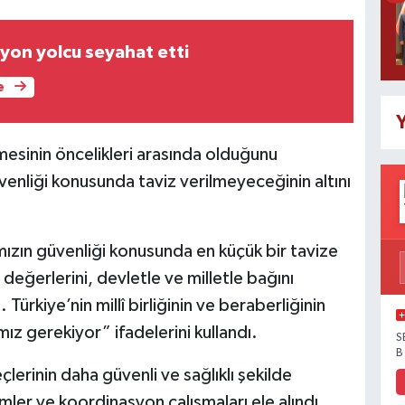
lyon yolcu seyahat etti
e
Y
mesinin öncelikleri arasında olduğunu
enliği konusunda taviz verilmeyeceğinin altını
ızın güvenliği konusunda en küçük bir tavize
değerlerini, devletle ve milletle bağını
kiye’nin millî birliğinin ve beraberliğinin
z gerekiyor” ifadelerini kullandı.
S
B
çlerinin daha güvenli ve sağlıklı şekilde
mler ve koordinasyon çalışmaları ele alındı.