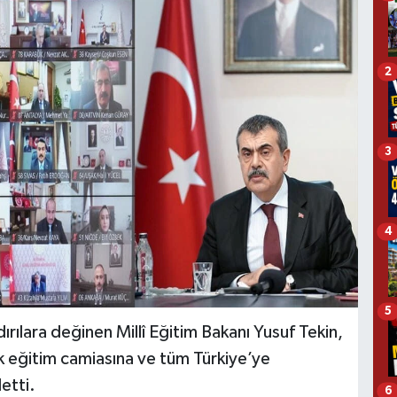
2
3
4
5
ılara değinen Millî Eğitim Bakanı Yusuf Tekin,
k eğitim camiasına ve tüm Türkiye’ye
letti.
6