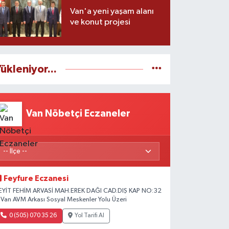
Van'a yeni yaşam alanı
ve konut projesi
ükleniyor...
Van Nöbetçi Eczaneler
Feyfure Eczanesi
EYİT FEHİM ARVASİ MAH.EREK DAĞI CAD.DIŞ KAP NO:32
 Van AVM Arkası Sosyal Meskenler Yolu Üzeri
0 (505) 070 35 26
Yol Tarifi Al