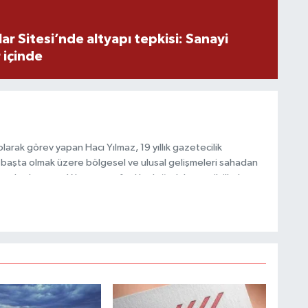
r Sitesi’nde altyapı tepkisi: Sanayi
 içinde
B
M
arak görev yapan Hacı Yılmaz, 19 yıllık gazetecilik
başta olmak üzere bölgesel ve ulusal gelişmeleri sahadan
e katkı sunan Yılmaz, tarafsızlık, doğruluk ve etik ilkeler
e kamuoyunu güvenilir kaynaklara dayalı olarak
İ
D
K
K