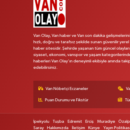
Van Olay, Van haber ve Van son dakika gelişmelerini
hızlı, doğru ve tarafsız şekilde sunan güvenilir yerel
haber sitesidir. Şehirde yaşanan tüm güncel olayları
siyaset, ekonomi, vanspor ve yaşam kategorilerind
haberleri Van Olay’ın deneyimli ekibiyle anında taki
edebilirsiniz.
Van Nöbetçi Eczaneler
V
Puan Durumu ve Fikstür
Tü
İpekyolu
Tuşba
Edremit
Erciş
Muradiye
Özal
Saray
Hakkımızda
İletişim
Künye
Yayın Politikas