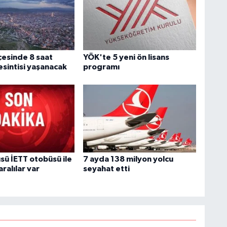
c
lçesinde 8 saat
YÖK'te 5 yeni ön lisans
T
esintisi yaşanacak
programı
2
y
H
sü İETT otobüsü ile
7 ayda 138 milyon yolcu
aralılar var
seyahat etti
C