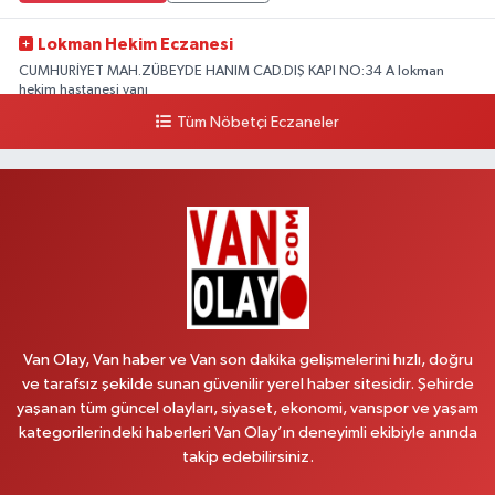
Lokman Hekim Eczanesi
CUMHURİYET MAH.ZÜBEYDE HANIM CAD.DIŞ KAPI NO:34 A lokman
hekim hastanesi yanı
Tüm Nöbetçi Eczaneler
0 (432) 503 93 23
Yol Tarifi Al
Hekimoğlu Eczanesi
Vanyolu Caddesi Yeni Diş Hastanesi Yanı NO:102F
0 (541) 147 65 65
Yol Tarifi Al
Koç Eczanesi
CUMHURİYET MAH.KONAK SK.NO:6
Van Olay, Van haber ve Van son dakika gelişmelerini hızlı, doğru
0 (530) 442 24 65
Yol Tarifi Al
ve tarafsız şekilde sunan güvenilir yerel haber sitesidir. Şehirde
yaşanan tüm güncel olayları, siyaset, ekonomi, vanspor ve yaşam
Yiğit Eczanesi
kategorilerindeki haberleri Van Olay’ın deneyimli ekibiyle anında
HATUNİYE MAHALLESİ ASMİN SOKAK NO:3 A ÖZEL AKDAMAR
takip edebilirsiniz.
HASTANESİ KARŞISI