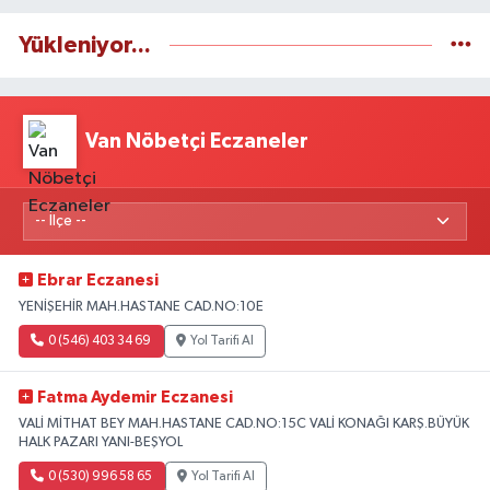
Yükleniyor...
Van Nöbetçi Eczaneler
Ebrar Eczanesi
YENİŞEHİR MAH.HASTANE CAD.NO:10E
0 (546) 403 34 69
Yol Tarifi Al
Fatma Aydemir Eczanesi
VALİ MİTHAT BEY MAH.HASTANE CAD.NO:15C VALİ KONAĞI KARŞ.BÜYÜK
HALK PAZARI YANI-BEŞYOL
0 (530) 996 58 65
Yol Tarifi Al