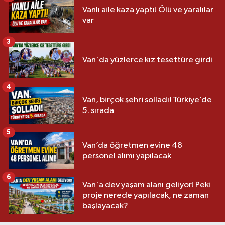
Vanlı aile kaza yaptı! Ölü ve yaralılar
var
3
Van'da yüzlerce kız tesettüre girdi
4
Van, birçok şehri solladı! Türkiye’de
5. sırada
5
Van’da öğretmen evine 48
personel alımı yapılacak
6
Van'a dev yaşam alanı geliyor! Peki
proje nerede yapılacak, ne zaman
başlayacak?