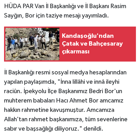
HÜDA PAR Van İl Başkanlığı ve İl Başkanı Rasim
Sayğın, Bor için taziye mesajı yayımladı.
Kandaşoğlu'ndan
Çatak ve Bahçesaray
çıkarması
İl Başkanlığı resmi sosyal medya hesaplarından
yapılan paylaşımda, "İnna lillâhi ve innâ ileyhi
raciûn. İpekyolu İlçe Başkanımız Bedri Bor'un
muhterem babaları Hacı Ahmet Bor amcamız
hakkın rahmetine kavuşmuştur. Amcamıza
Allah'tan rahmet başkanımıza, tüm sevenlerine
sabır ve başsağlığı diliyoruz." denildi.