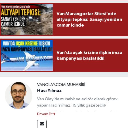
Van Marangozlar Sitesi’nde
altyapı tepkisi: Sanayi yeniden
çamur içinde
Van’da uçak krizine ilişkin imza
kampanyası başlatıldı!
VANOLAY.COM MUHABIRI
Hacı Yılmaz
Van Olay’da muhabir ve editör olarak görev
yapan Hacı Yılmaz, 19 yıllık gazetecilik
deneyimiyle Van yerel gündemi başta olmak
Devam Et
üzere bölgesel ve ulusal gelişmeleri sahadan
takip etmektedir. Editoryal sürece katkı sunan