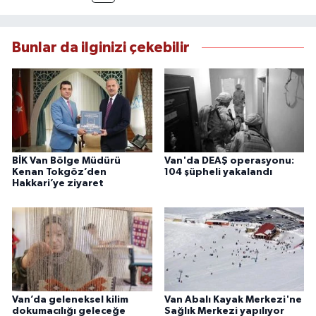
Yılmaz, tarafsızlık, doğruluk ve etik ilkeler
çerçevesinde ürettiği haberlerle kamuoyunu
güvenilir kaynaklara dayalı olarak
Bunlar da ilginizi çekebilir
bilgilendirmektedir.
BİK Van Bölge Müdürü
Van'da DEAŞ operasyonu:
Kenan Tokgöz’den
104 şüpheli yakalandı
Hakkari’ye ziyaret
Van’da geleneksel kilim
Van Abalı Kayak Merkezi'ne
dokumacılığı geleceğe
Sağlık Merkezi yapılıyor