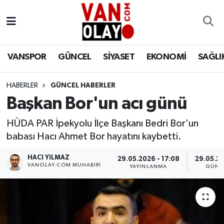
Vanspor
Van Nöbetçi Eczaneler
VANSPOR
GÜNCEL
SİYASET
EKONOMİ
SAĞLI
Güncel
Van Hava Durumu
HABERLER
GÜNCEL HABERLER
Siyaset
Van Namaz Vakitleri
Başkan Bor'un acı günü
Ekonomi
Van Trafik Yoğunluk Haritası
HÜDA PAR İpekyolu İlçe Başkanı Bedri Bor'un
babası Hacı Ahmet Bor hayatını kaybetti.
Sağlık
Süper Lig Puan Durumu ve Fikstür
HACI YILMAZ
29.05.2026 - 17:08
29.05.20
Eğitim
Tüm Manşetler
VANOLAY.COM MUHABIRI
YAYINLANMA
GÜNC
Bilim & Teknoloji
Son Dakika Haberleri
Dünya
Haber Arşivi