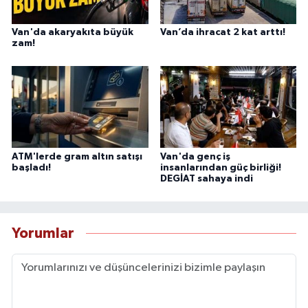
Van'da akaryakıta büyük
Van’da ihracat 2 kat arttı!
zam!
ATM'lerde gram altın satışı
Van'da genç iş
başladı!
insanlarından güç birliği!
DEGİAT sahaya indi
Yorumlar