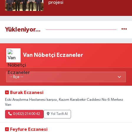
projesi
Yükleniyor...
Van Nöbetçi Eczaneler
Burak Eczanesi
Eski Araştırma Hastanesi karşısı, Kazım Karabekir Caddesi No:6 Merkez
Van
0 (432) 214 00 42
Yol Tarifi Al
Feyfure Eczanesi