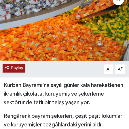
RESMİ İLANLAR
Paylaş
-
+
A
A
Kurban Bayramı’na sayılı günler kala hareketlenen
ikramlık çikolata, kuruyemiş ve şekerleme
sektöründe tatlı bir telaş yaşanıyor.
Rengârenk bayram şekerleri, çeşit çeşit lokumlar
ve kuruyemişler tezgâhlardaki yerini aldı.