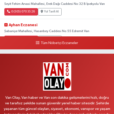
Seyit Fehim Arvasi Mahallesi, Erek Dağı Caddesi No:32 B İpekyolu Van
0 (505) 070 35 26
Yol Tarifi Al
Ayhan Eczanesi
Şabaniye Mahallesi, Hasanbey Caddesi No:55 Edremit Van
0 (505) 636 94 65
Yol Tarifi Al
Tüm Nöbetçi Eczaneler
Baran Eczanesi
Şehit Jandarma Binbaşı Cesur Mahallesi, Vali Münir Karaloğlu Caddesi
No:6 D Çaldıran Van
0 (538) 376 47 15
Yol Tarifi Al
Vitamin Eczanesi
Vanyolu Mahallesi, Kara Yusuf Bey Caddesi No:99 B Erciş Van
Van Olay, Van haber ve Van son dakika gelişmelerini hızlı, doğru
0 (432) 351 02 96
Yol Tarifi Al
ve tarafsız şekilde sunan güvenilir yerel haber sitesidir. Şehirde
yaşanan tüm güncel olayları, siyaset, ekonomi, vanspor ve yaşam
Koç Eczanesi