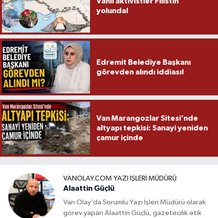
Vanlı aktivistler Filistin
yolunda!
Edremit Belediye Başkanı
görevden alındı iddiası!
Van Marangozlar Sitesi’nde
altyapı tepkisi: Sanayi yeniden
çamur içinde
VANOLAY.COM YAZI İŞLERI MÜDÜRÜ
Alaattin Güçlü
Van Olay’da Sorumlu Yazı İşleri Müdürü olarak
görev yapan Alaattin Güçlü, gazetecilik etik