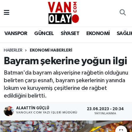
Vanspor
Van Nöbetçi Eczaneler
VANSPOR
GÜNCEL
SİYASET
EKONOMİ
SAĞLI
Güncel
Van Hava Durumu
HABERLER
EKONOMİ HABERLERİ
Siyaset
Van Namaz Vakitleri
Bayram şekerine yoğun ilgi
Ekonomi
Van Trafik Yoğunluk Haritası
Batman'da bayram alışverişine rağbetin olduğunu
belirten çarşı esnafı, bayram şekerlerinin yanında
Sağlık
Süper Lig Puan Durumu ve Fikstür
lokum ve kuruyemiş çeşitlerine de rağbet
edildiğini belirtti.
Eğitim
Tüm Manşetler
ALAATTIN GÜÇLÜ
23.06.2023 - 20:34
Bilim & Teknoloji
Son Dakika Haberleri
VANOLAY.COM YAZI İŞLERI MÜDÜRÜ
YAYINLANMA
Dünya
Haber Arşivi