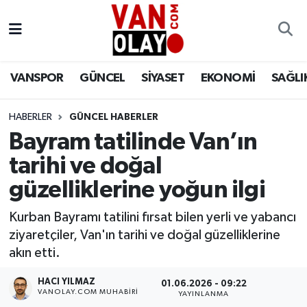
Vanspor
Van Nöbetçi Eczaneler
VANSPOR
GÜNCEL
SİYASET
EKONOMİ
SAĞLI
Güncel
Van Hava Durumu
HABERLER
GÜNCEL HABERLER
Siyaset
Van Namaz Vakitleri
Bayram tatilinde Van’ın
Ekonomi
Van Trafik Yoğunluk Haritası
tarihi ve doğal
güzelliklerine yoğun ilgi
Sağlık
Süper Lig Puan Durumu ve Fikstür
Kurban Bayramı tatilini fırsat bilen yerli ve yabancı
Eğitim
Tüm Manşetler
ziyaretçiler, Van'ın tarihi ve doğal güzelliklerine
akın etti.
Bilim & Teknoloji
Son Dakika Haberleri
HACI YILMAZ
01.06.2026 - 09:22
VANOLAY.COM MUHABIRI
YAYINLANMA
Dünya
Haber Arşivi