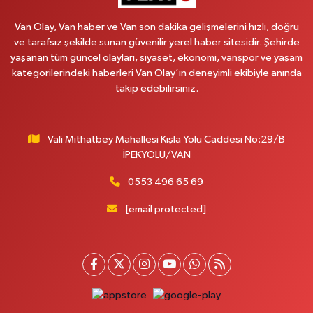
MAHMUDİYE MAH.ATATÜRK CAD.NO:17B
Van Olay, Van haber ve Van son dakika gelişmelerini hızlı, doğru
0 (531) 621 69 65
Yol Tarifi Al
ve tarafsız şekilde sunan güvenilir yerel haber sitesidir. Şehirde
yaşanan tüm güncel olayları, siyaset, ekonomi, vanspor ve yaşam
Onay Eczanesi
kategorilerindeki haberleri Van Olay’ın deneyimli ekibiyle anında
MERAŞEL FEVZİ ÇAKMAK CAD. KÜLTÜR SARAYI KIZILAY KAN MERKEZİ
takip edebilirsiniz.
KARŞISI DIŞ KAPI NO:25B
0 (432) 212 66 67
Yol Tarifi Al
Vali Mithatbey Mahallesi Kışla Yolu Caddesi No:29/B
Yenı Derman Eczanesi
İPEKYOLU/VAN
Hatuniye Mah. Özel Akdamar Hastanesi Karşısı Güven Evleri A.Blok No:7
Akdamar Hastanesi Acil yanı. İpekyolu. Hatuniye mahallesi terzioğlu, Eski
0553 496 65 69
ikinisan kedili kavşağı, 65100 Ipekyolu Van
[email protected]
0 (432) 216 14 84
Yol Tarifi Al
Hayat Eczanesi
Kışla Mah.Çınarlı Cad.1038 Sk.No:93 3-4
0 (432) 354 37 36
Yol Tarifi Al