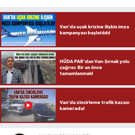
Van’da uçak krizine ilişkin imza
kampanyası başlatıldı!
HÜDA PAR’dan Van-Şırnak yolu
çağrısı: Bir an önce
tamamlanmalı!
Van’da zincirleme trafik kazası
kamerada!