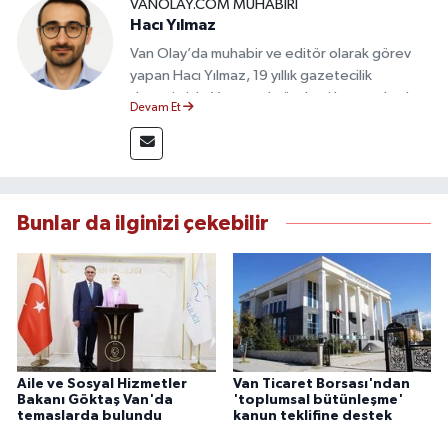
VANOLAY.COM MUHABIRI
Hacı Yılmaz
Van Olay’da muhabir ve editör olarak görev
yapan Hacı Yılmaz, 19 yıllık gazetecilik
deneyimiyle Van yerel gündemi başta olmak
Devam Et
üzere bölgesel ve ulusal gelişmeleri sahadan
takip etmektedir. Editoryal sürece katkı sunan
Yılmaz, tarafsızlık, doğruluk ve etik ilkeler
çerçevesinde ürettiği haberlerle kamuoyunu
güvenilir kaynaklara dayalı olarak
Bunlar da ilginizi çekebilir
bilgilendirmektedir.
Aile ve Sosyal Hizmetler
Van Ticaret Borsası'ndan
Bakanı Göktaş Van'da
'toplumsal bütünleşme'
temaslarda bulundu
kanun teklifine destek