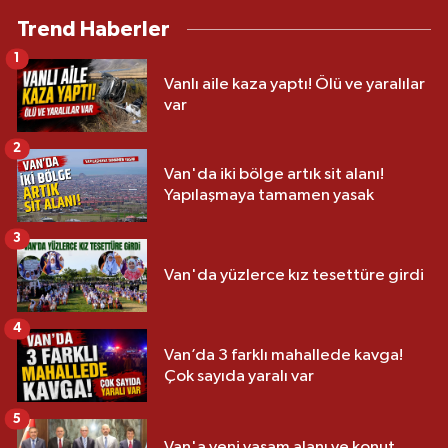
Trend Haberler
1
Vanlı aile kaza yaptı! Ölü ve yaralılar
var
2
Van'da iki bölge artık sit alanı!
Yapılaşmaya tamamen yasak
3
Van'da yüzlerce kız tesettüre girdi
4
Van’da 3 farklı mahallede kavga!
Çok sayıda yaralı var
5
Van'a yeni yaşam alanı ve konut