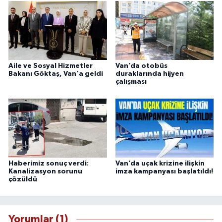
Aile ve Sosyal Hizmetler
Van’da otobüs
Bakanı Göktaş, Van'a geldi
duraklarında hijyen
çalışması
Haberimiz sonuç verdi:
Van’da uçak krizine ilişkin
Kanalizasyon sorunu
imza kampanyası başlatıldı!
çözüldü
Yorumlar (1)