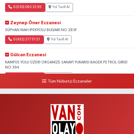
0 (530) 093 32 95
Yol Tarifi Al
Zeynep Öner Eczanesi
SÜPHAN MAH.İPEKYOLU BULVARI NO:283F
0 (432) 217 51 51
Yol Tarifi Al
Gülcan Eczanesi
KAMPÜS YOLU ÜZERİ ORGANİZE SANAYİ YUKARISI BAGER PETROL GİRİŞİ
NO:394
0 (533) 348 25 87
Yol Tarifi Al
Tüm Nöbetçi Eczaneler
Lütfiye Hanım Eczanesi
BAHÇİVAN MAH.15 TEMMUZ ŞEHİTLERİ CAD.NO:36B ÖZEL LOKMAN
HEKİM HASTANESİ ACİL KARŞISI
0 (501) 048 96 88
Yol Tarifi Al
Emek Eczanesi