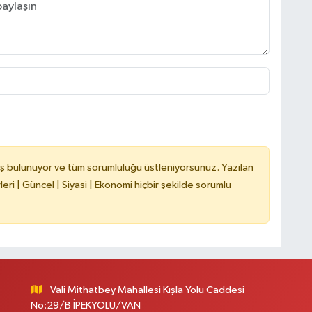
C
A
A
N
ş bulunuyor ve tüm sorumluluğu üstleniyorsunuz. Yazılan
ri | Güncel | Siyasi | Ekonomi hiçbir şekilde sorumlu
Vali Mithatbey Mahallesi Kışla Yolu Caddesi
No:29/B İPEKYOLU/VAN