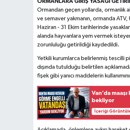
ORMANLARA GİRİŞ YASAĞI GETİRİ
Ormandan geçen yollarda, ormanlık a
ve semaver yakmanın, ormanda ATV, UT
Haziran - 31 Ekim tarihlerinde yasaklan
alanda hayvanlara yem vermek isteyenler
zorunluluğu getirildiği kaydedildi.
Yetkili kurumlarca belirlenmiş tescilli 
dışında tutulduğu belirtilen açıklamada
fişek gibi yanıcı maddelerin kullanımın
Van’da maaşı 
bekliyor
İçeriği Görüntül
Açıklamada, önlemlere aykırı hareket