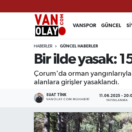
Vanspor
Van Nöbetçi Eczaneler
VANSPOR
GÜNCEL
Sİ
Güncel
Van Hava Durumu
HABERLER
GÜNCEL HABERLER
Siyaset
Van Namaz Vakitleri
Bir ilde yasak: 1
Ekonomi
Van Trafik Yoğunluk Haritası
Çorum'da orman yangınlarıyla 
alanlara girişler yasaklandı.
Sağlık
Süper Lig Puan Durumu ve Fikstür
SUAT TINK
11.06.2025 - 20:
Eğitim
Tüm Manşetler
VANOLAY.COM MUHABIRI
YAYINLANMA
Bilim & Teknoloji
Son Dakika Haberleri
Dünya
Haber Arşivi