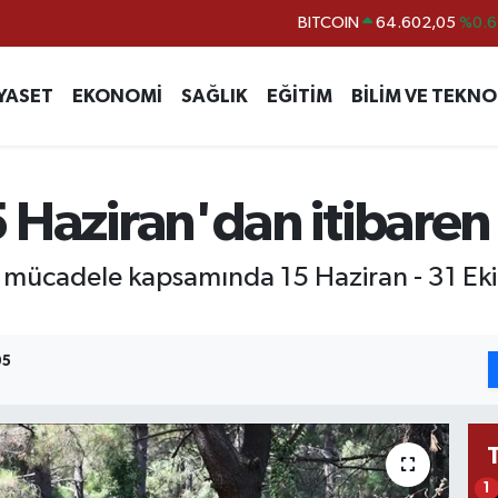
BITCOIN
64.602,05
%0.6
DOLAR
47,5986
%0.0
EURO
55,0700
%0
YASET
EKONOMİ
SAĞLIK
EĞİTİM
BİLİM VE TEKNO
STERLİN
64,2438
%0.2
GRAM ALTIN
6513.94
%0.3
5 Haziran'dan itibaren
BİST100
13.768
%4
mücadele kapsamında 15 Haziran - 31 Eki
05
1