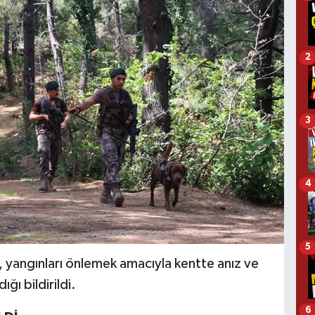
2
3
4
5
, yangınları önlemek amacıyla kentte anız ve
ığı bildirildi.
6