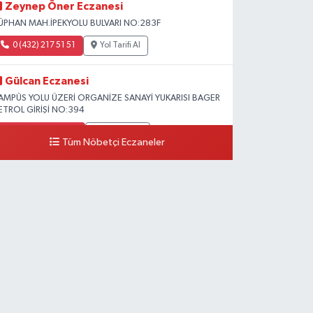
Zeynep Öner Eczanesi
ÜPHAN MAH.İPEKYOLU BULVARI NO:283F
0 (432) 217 51 51
Yol Tarifi Al
Gülcan Eczanesi
AMPÜS YOLU ÜZERİ ORGANİZE SANAYİ YUKARISI BAGER
ETROL GİRİŞİ NO:394
0 (533) 348 25 87
Yol Tarifi Al
Tüm Nöbetçi Eczaneler
Lütfiye Hanım Eczanesi
AHÇİVAN MAH.15 TEMMUZ ŞEHİTLERİ CAD.NO:36B
ZEL LOKMAN HEKİM HASTANESİ ACİL KARŞISI
0 (501) 048 96 88
Yol Tarifi Al
Emek Eczanesi
AHMUDİYE MAH.ATATÜRK CAD.NO:17B
0 (531) 621 69 65
Yol Tarifi Al