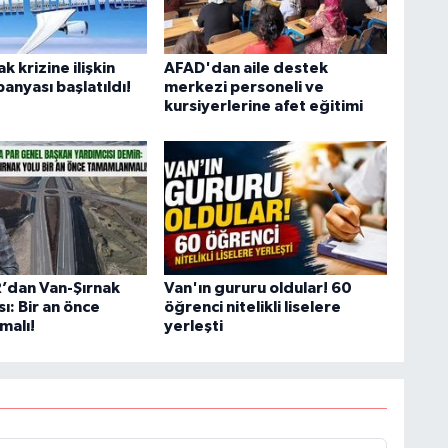
K
k krizine ilişkin
AFAD'dan aile destek
anyası başlatıldı!
merkezi personeli ve
kursiyerlerine afet eğitimi
B
N
V
’dan Van-Şırnak
Van'ın gururu oldular! 60
sı: Bir an önce
öğrenci nitelikli liselere
malı!
yerleşti
Y