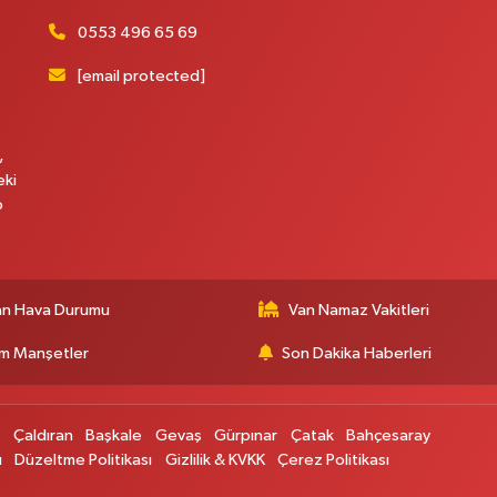
0553 496 65 69
[email protected]
,
eki
p
an Hava Durumu
Van Namaz Vakitleri
m Manşetler
Son Dakika Haberleri
p
Çaldıran
Başkale
Gevaş
Gürpınar
Çatak
Bahçesaray
ı
Düzeltme Politikası
Gizlilik & KVKK
Çerez Politikası