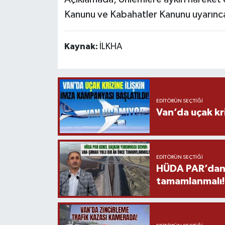
Kanunu ve Kabahatler Kanunu uyarınca i
Kaynak:
İLKHA
EDITÖRÜN SEÇTIĞI
Van’da uçak kri
EDITÖRÜN SEÇTIĞI
HÜDA PAR’dan V
tamamlanmalı!