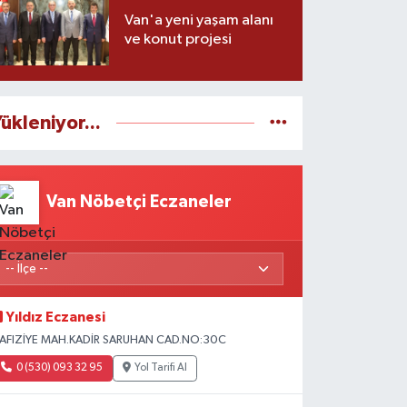
Van'a yeni yaşam alanı
ve konut projesi
ükleniyor...
Van Nöbetçi Eczaneler
Yıldız Eczanesi
AFIZİYE MAH.KADİR SARUHAN CAD.NO:30C
0 (530) 093 32 95
Yol Tarifi Al