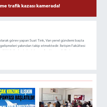
eme trafik kazası kamerada!
M
K
olarak görev yapan Suat Tink, Van yerel gündemi başta
H
gelişmeleri yakından takip etmektedir. İletişim Fakültesi
E
H
i bilgilerle doğruluk, tarafsızlık ve etik ilkeler
6
habercilik anlayışını benimsemektedir.
K
S