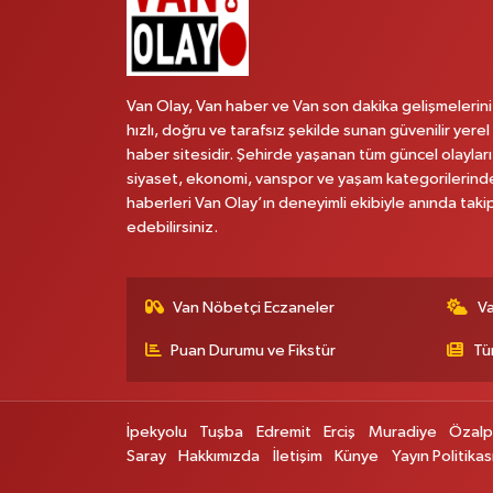
Van Olay, Van haber ve Van son dakika gelişmelerini
hızlı, doğru ve tarafsız şekilde sunan güvenilir yerel
haber sitesidir. Şehirde yaşanan tüm güncel olayları
siyaset, ekonomi, vanspor ve yaşam kategorilerind
haberleri Van Olay’ın deneyimli ekibiyle anında taki
edebilirsiniz.
Van Nöbetçi Eczaneler
V
Puan Durumu ve Fikstür
Tü
İpekyolu
Tuşba
Edremit
Erciş
Muradiye
Özal
Saray
Hakkımızda
İletişim
Künye
Yayın Politikas