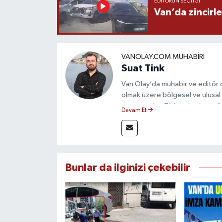
EDITÖRÜN SEÇTIĞI
Van’da zincirl
VANOLAY.COM MUHABIRI
Suat Tink
Van Olay’da muhabir ve editör 
olmak üzere bölgesel ve ulusal 
mezunu olan Tink, sahadan edindiğ
Devam Et
çerçevesinde güvenilir ve hızlı 
Bunlar da ilginizi çekebilir