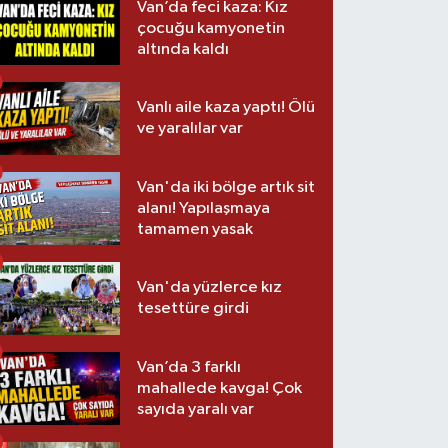
Van’da feci kaza: Kız
çocuğu kamyonetin
altında kaldı
Vanlı aile kaza yaptı! Ölü
ve yaralılar var
Van'da iki bölge artık sit
alanı! Yapılaşmaya
tamamen yasak
Van'da yüzlerce kız
tesettüre girdi
Van’da 3 farklı
mahallede kavga! Çok
sayıda yaralı var