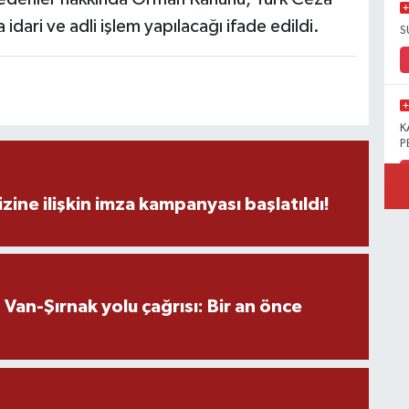
dari ve adli işlem yapılacağı ifade edildi.
S
K
P
zine ilişkin imza kampanyası başlatıldı!
B
Ö
an-Şırnak yolu çağrısı: Bir an önce
M