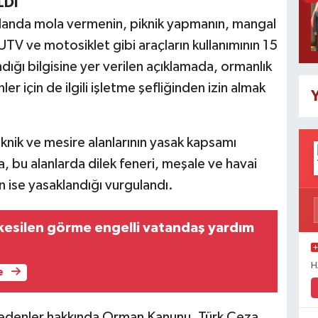
LDİ
landa mola vermenin, piknik yapmanın, mangal
V ve motosiklet gibi araçların kullanımının 15
dığı bilgisine yer verilen açıklamada, ormanlık
 için de ilgili işletme şefliğinden izin almak
Y
piknik ve mesire alanlarının yasak kapsamı
, bu alanlarda dilek feneri, meşale ve havai
ın ise yasaklandığı vurgulandı.
kesilen görme engelli vatandaş yardım
H
e
 edenler hakkında Orman Kanunu, Türk Ceza