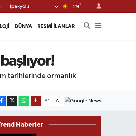
9
°
İpekyolu
29
6
.1
LOJİ
DÜNYA
RESMİ İLANLAR
1
2
 başlıyor!
8
m tarihlerinde ormanlık
-
+
A
A
Trend Haberler