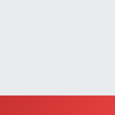
UMHURİYET MAH.ATATÜRK CAD.DIŞ KAPI NO:13D
0 (432) 512 22 23
Yol Tarifi Al
Saray Eczanesi
TATÜRK MAHALLESİ 3 NİSAN CADDESİ NO:20
0 (432) 781 22 29
Yol Tarifi Al
Güzelsu Eczanesi
kpınar Mahallesi Hastane yolu üzeri Mezbaha Caddesi
o:1
0 (544) 718 97 64
Yol Tarifi Al