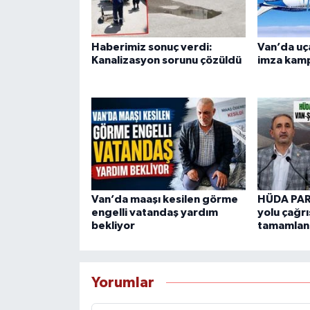
Haberimiz sonuç verdi:
Van’da uça
Kanalizasyon sorunu çözüldü
imza kamp
Van’da maaşı kesilen görme
HÜDA PAR
engelli vatandaş yardım
yolu çağrı
bekliyor
tamamlan
Yorumlar