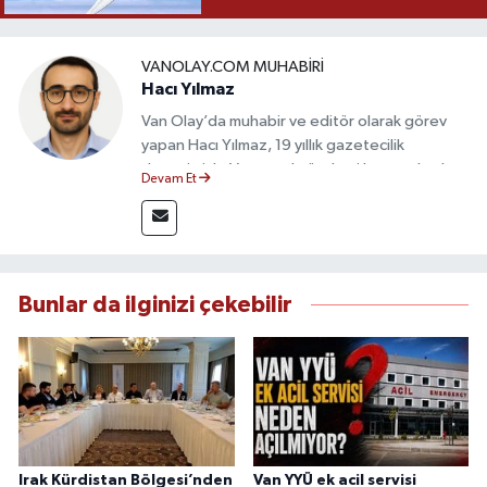
VANOLAY.COM MUHABIRI
Hacı Yılmaz
Van Olay’da muhabir ve editör olarak görev
yapan Hacı Yılmaz, 19 yıllık gazetecilik
deneyimiyle Van yerel gündemi başta olmak
Devam Et
üzere bölgesel ve ulusal gelişmeleri sahadan
takip etmektedir. Editoryal sürece katkı sunan
Yılmaz, tarafsızlık, doğruluk ve etik ilkeler
çerçevesinde ürettiği haberlerle kamuoyunu
güvenilir kaynaklara dayalı olarak
Bunlar da ilginizi çekebilir
bilgilendirmektedir.
Irak Kürdistan Bölgesi’nden
Van YYÜ ek acil servisi