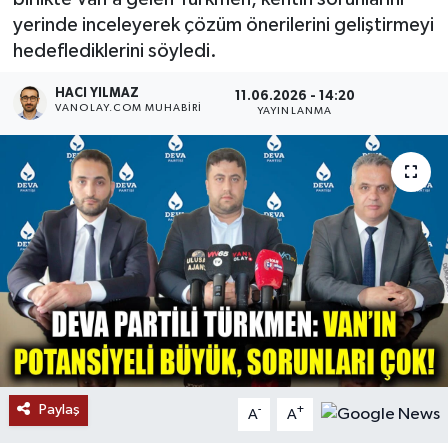
yerinde inceleyerek çözüm önerilerini geliştirmeyi
RESMİ İLANLAR
hedeflediklerini söyledi.
HACI YILMAZ
11.06.2026 - 14:20
VANOLAY.COM MUHABIRI
YAYINLANMA
Paylaş
-
+
A
A