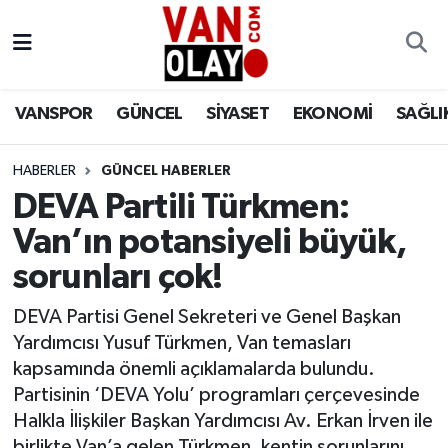
Vanspor
Van Nöbetçi Eczaneler
VANSPOR
GÜNCEL
SİYASET
EKONOMİ
SAĞLI
Güncel
Van Hava Durumu
HABERLER
GÜNCEL HABERLER
Siyaset
Van Namaz Vakitleri
DEVA Partili Türkmen:
Ekonomi
Van Trafik Yoğunluk Haritası
Van’ın potansiyeli büyük,
sorunları çok!
Sağlık
Süper Lig Puan Durumu ve Fikstür
DEVA Partisi Genel Sekreteri ve Genel Başkan
Eğitim
Tüm Manşetler
Yardımcısı Yusuf Türkmen, Van temasları
kapsamında önemli açıklamalarda bulundu.
Bilim & Teknoloji
Son Dakika Haberleri
Partisinin ‘DEVA Yolu’ programları çerçevesinde
Halkla İlişkiler Başkan Yardımcısı Av. Erkan İrven ile
Dünya
Haber Arşivi
birlikte Van’a gelen Türkmen, kentin sorunlarını