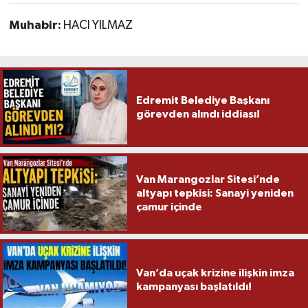
Muhabir:
HACI YILMAZ
Edremit Belediye Başkanı
görevden alındı iddiası!
Van Marangozlar Sitesi’nde
altyapı tepkisi: Sanayi yeniden
çamur içinde
Van’da uçak krizine ilişkin imza
kampanyası başlatıldı!