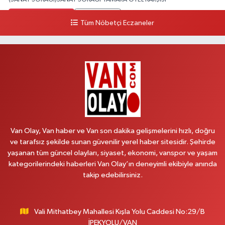
0 (432) 216 24 25
Yol Tarifi Al
Tüm Nöbetçi Eczaneler
Aydın Eczanesi
Recep Tayyip Erdoğan Mah.Azerbaycan Cad.104 B
0 (538) 861 36 16
Yol Tarifi Al
Arjin Eczanesi
BEYAZIT MAH.ZEYLAN CADDESİ OKYANUS GİYİM YANI NO:1
0 (535) 014 85 70
Yol Tarifi Al
Van Olay, Van haber ve Van son dakika gelişmelerini hızlı, doğru
ve tarafsız şekilde sunan güvenilir yerel haber sitesidir. Şehirde
Afşar Eczanesi
yaşanan tüm güncel olayları, siyaset, ekonomi, vanspor ve yaşam
Kazım Karabekir cad.Eski Araştırma Hastanesi karşısı (kent park karşısı )
kategorilerindeki haberleri Van Olay’ın deneyimli ekibiyle anında
Kaval iş merkezi No: 156 B
takip edebilirsiniz.
0 (432) 214 02 40
Yol Tarifi Al
Vali Mithatbey Mahallesi Kışla Yolu Caddesi No:29/B
Gürpınar Eczanesi
İPEKYOLU/VAN
Akpınar Mah. Milli Egemenlik Cad.No:7 A