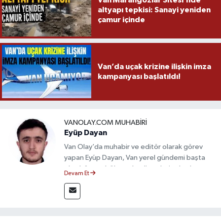
altyapı tepkisi: Sanayi yeniden
çamur içinde
Van’da uçak krizine ilişkin imza
kampanyası başlatıldı!
VANOLAY.COM MUHABIRI
Eyüp Dayan
Van Olay’da muhabir ve editör olarak görev
yapan Eyüp Dayan, Van yerel gündemi başta
olmak üzere bölgesel gelişmeleri sahadan
Devam Et
takip etmektedir. 10 yılı aşkın gazetecilik
deneyimiyle doğruluk, tarafsızlık ve etik ilkeleri
esas alan Dayan, güvenilir kaynaklara dayalı
haberleriyle kamuoyunu doğru ve hızlı biçimde