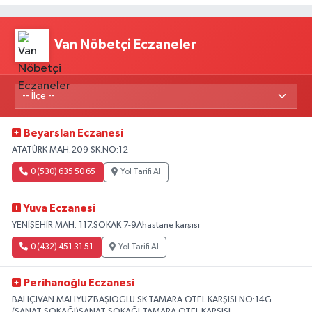
Van Nöbetçi Eczaneler
Beyarslan Eczanesi
ATATÜRK MAH.209 SK.NO:12
0 (530) 635 50 65
Yol Tarifi Al
Yuva Eczanesi
YENİŞEHİR MAH. 117.SOKAK 7-9Ahastane karşısı
0 (432) 451 31 51
Yol Tarifi Al
Perihanoğlu Eczanesi
BAHÇİVAN MAH.YÜZBAŞIOĞLU SK.TAMARA OTEL KARŞISI NO:14G
(SANAT SOKAĞI)SANAT SOKAĞI TAMARA OTEL KARŞISI