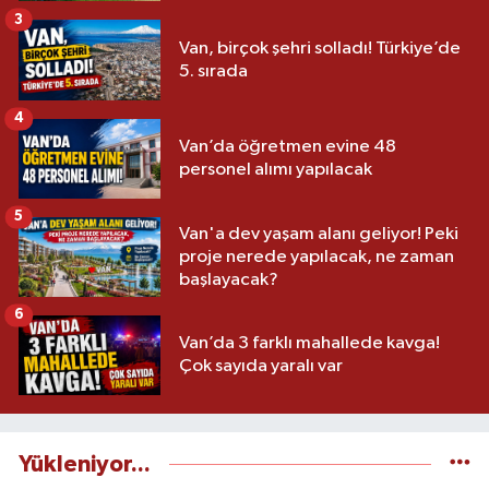
3
Van, birçok şehri solladı! Türkiye’de
5. sırada
4
Van’da öğretmen evine 48
personel alımı yapılacak
5
Van'a dev yaşam alanı geliyor! Peki
proje nerede yapılacak, ne zaman
başlayacak?
6
Van’da 3 farklı mahallede kavga!
Çok sayıda yaralı var
Yükleniyor...