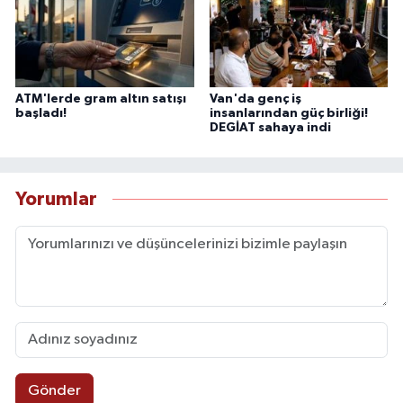
ATM'lerde gram altın satışı
Van'da genç iş
başladı!
insanlarından güç birliği!
DEGİAT sahaya indi
Yorumlar
Gönder