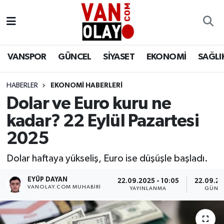
Vanspor
Van Nöbetçi Eczaneler
VANSPOR
GÜNCEL
SİYASET
EKONOMİ
SAĞLI
Güncel
Van Hava Durumu
HABERLER
EKONOMİ HABERLERİ
Siyaset
Van Namaz Vakitleri
Dolar ve Euro kuru ne
Ekonomi
Van Trafik Yoğunluk Haritası
kadar? 22 Eylül Pazartesi
2025
Sağlık
Süper Lig Puan Durumu ve Fikstür
Dolar haftaya yükseliş, Euro ise düşüşle başladı.
Eğitim
Tüm Manşetler
EYÜP DAYAN
22.09.2025 - 10:05
22.09.20
VANOLAY.COM MUHABIRI
YAYINLANMA
GÜNC
Bilim & Teknoloji
Son Dakika Haberleri
Dünya
Haber Arşivi