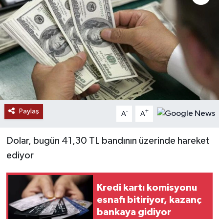
RESMİ İLANLAR
Paylaş
-
+
A
A
Dolar, bugün 41,30 TL bandının üzerinde hareket
ediyor
Kredi kartı komisyonu
esnafı bitiriyor, kazanç
bankaya gidiyor