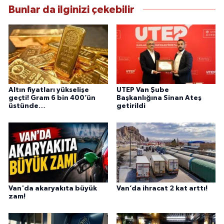
bilgilendirmektedir.
Bunlar da ilginizi çekebilir
Altın fiyatları yükselişe
UTEP Van Şube
geçti! Gram 6 bin 400’ün
Başkanlığına Sinan Ateş
üstünde…
getirildi
Van'da akaryakıta büyük
Van’da ihracat 2 kat arttı!
zam!