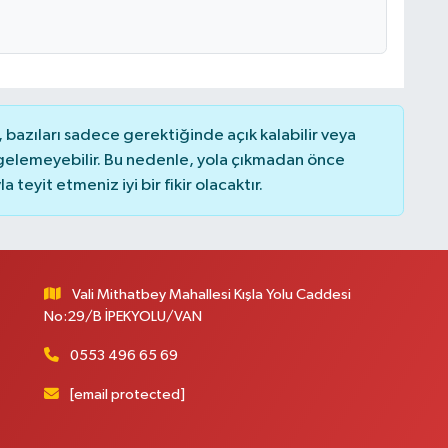
bazıları sadece gerektiğinde açık kalabilir veya
elemeyebilir. Bu nedenle, yola çıkmadan önce
teyit etmeniz iyi bir fikir olacaktır.
Vali Mithatbey Mahallesi Kışla Yolu Caddesi
No:29/B İPEKYOLU/VAN
0553 496 65 69
[email protected]