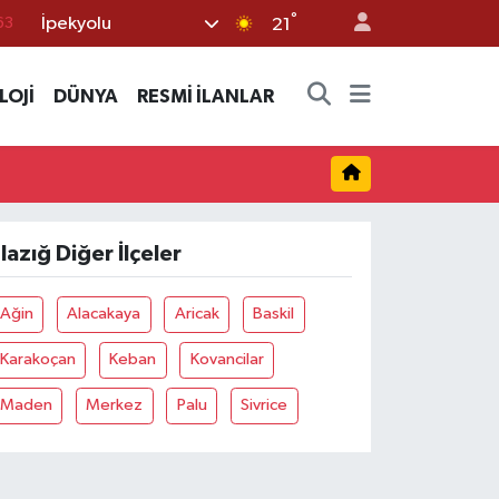
°
İpekyolu
63
21
16
LOJİ
DÜNYA
RESMİ İLANLAR
02
07
45
70
lazığ Diğer İlçeler
Ağin
Alacakaya
Aricak
Baskil
Karakoçan
Keban
Kovancilar
Maden
Merkez
Palu
Sivrice