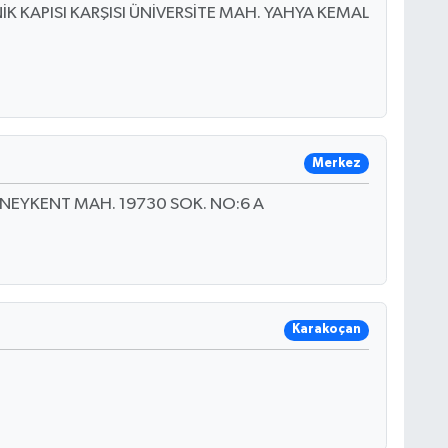
NİK KAPISI KARŞISI ÜNİVERSİTE MAH. YAHYA KEMAL
Merkez
GÜNEYKENT MAH. 19730 SOK. NO:6 A
Karakoçan