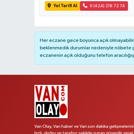
Yol Tarifi Al
0 (424) 218 72 74
Her eczane gece boyunca açık olmayabilir, 
beklenmedik durumlar nedeniyle nöbete g
eczanenin açık olduğunu telefon aracılığıyla 
Van Olay, Van haber ve Van son dakika gelişmelerini
hızlı, doğru ve tarafsız şekilde sunan güvenilir yerel