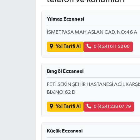
RESMİ İLANLAR
Yılmaz Eczanesi
İSMETPAŞA MAH.ASLAN CAD. NO:46 A
Yol Tarifi Al
0 (424) 611 52 00
Bıngöl Eczanesi
FETİ SEKİN ŞEHİR HASTANESİ ACİL KAR
BLV.NO:62 D
Yol Tarifi Al
0 (424) 238 07 79
Küçük Eczanesi