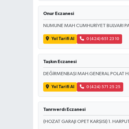
Onur Eczanesi
NUMUNE MAH CUMHURİYET BULVARI PALU
Yol Tarifi Al
0 (424) 651 23 10
Taşkın Eczanesi
DEĞİRMENBAŞI MAH.GENERAL POLAT H
Yol Tarifi Al
0 (424) 571 25 25
Tanrıverdı Eczanesi
(HOZAT GARAJI OPET KARŞISI) 1. HARPU