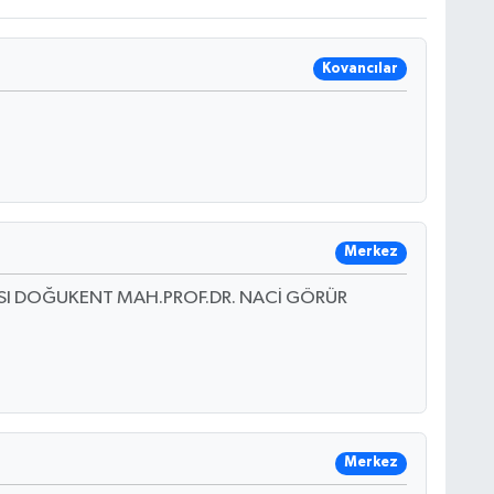
Kovancılar
Merkez
ŞISI DOĞUKENT MAH.PROF.DR. NACİ GÖRÜR
Merkez