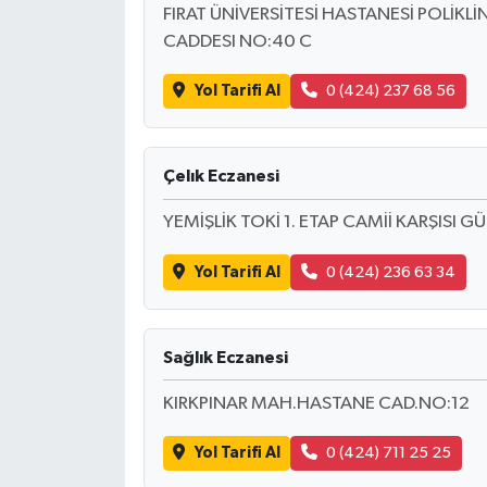
FIRAT ÜNİVERSİTESİ HASTANESİ POLİKLİ
CADDESI NO:40 C
Yol Tarifi Al
0 (424) 237 68 56
Çelık Eczanesi
YEMİŞLİK TOKİ 1. ETAP CAMİİ KARŞISI 
Yol Tarifi Al
0 (424) 236 63 34
Sağlık Eczanesi
KIRKPINAR MAH.HASTANE CAD.NO:12
Yol Tarifi Al
0 (424) 711 25 25