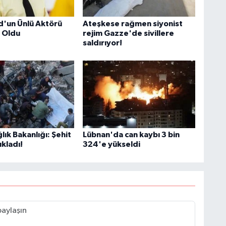
C
'un Ünlü Aktörü
Ateşkese rağmen siyonist
 Oldu
rejim Gazze'de sivillere
saldırıyor!
A
A
ğlık Bakanlığı: Şehit
Lübnan'da can kaybı 3 bin
N
ıkladı!
324'e yükseldi