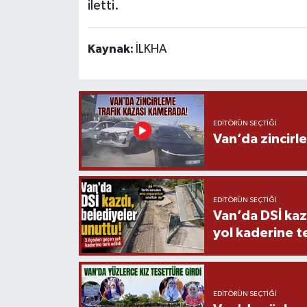
iletti.
Kaynak:
İLKHA
EDITÖRÜN SEÇTIĞI
Van’da zincirl
EDITÖRÜN SEÇTIĞI
Van’da DSİ kaz
yol kaderine te
EDITÖRÜN SEÇTIĞI