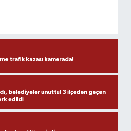
M
K
eme trafik kazası kamerada!
H
E
H
6
dı, belediyeler unuttu! 3 ilçeden geçen
rk edildi
K