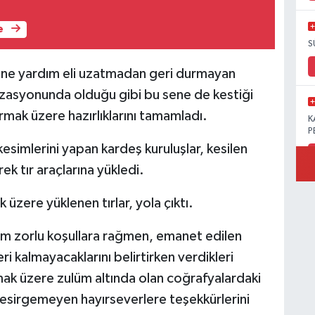
e
S
ne yardım eli uzatmadan geri durmayan
izasyonunda olduğu gibi bu sene de kestiği
rmak üzere hazırlıklarını tamamladı.
K
P
kesimlerini yapan kardeş kuruluşlar, kesilen
k tır araçlarına yükledi.
üzere yüklenen tırlar, yola çıktı.
B
Ö
, tüm zorlu koşullara rağmen, emanet edilen
i kalmayacaklarını belirtirken verdikleri
ak üzere zulüm altında olan coğrafyalardaki
M
ı esirgemeyen hayırseverlere teşekkürlerini