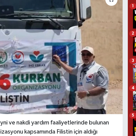
1
2
3
4
5
yni ve nakdi yardım faaliyetlerinde bulunan
zasyonu kapsamında Filistin için aldığı