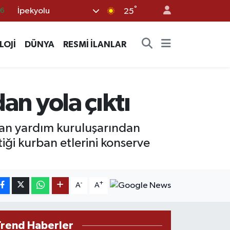
°
İpekyolu
25
05
18
LOJİ
DÜNYA
RESMİ İLANLAR
22
39
0
an yola çıktı
 alan yardım kuruluşarından
iği kurban etlerini konserve
-
+
A
A
Trend Haberler