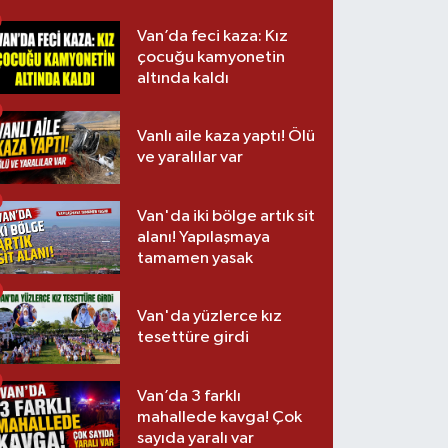
Van’da feci kaza: Kız
çocuğu kamyonetin
altında kaldı
Vanlı aile kaza yaptı! Ölü
ve yaralılar var
Van'da iki bölge artık sit
alanı! Yapılaşmaya
tamamen yasak
Van'da yüzlerce kız
tesettüre girdi
Van’da 3 farklı
mahallede kavga! Çok
sayıda yaralı var