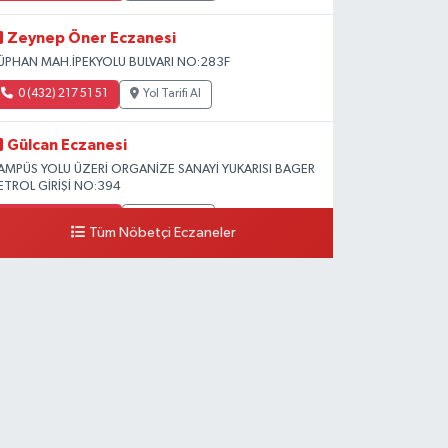
Zeynep Öner Eczanesi
ÜPHAN MAH.İPEKYOLU BULVARI NO:283F
0 (432) 217 51 51
Yol Tarifi Al
Gülcan Eczanesi
AMPÜS YOLU ÜZERİ ORGANİZE SANAYİ YUKARISI BAGER
ETROL GİRİŞİ NO:394
0 (533) 348 25 87
Yol Tarifi Al
Tüm Nöbetçi Eczaneler
Lütfiye Hanım Eczanesi
AHÇİVAN MAH.15 TEMMUZ ŞEHİTLERİ CAD.NO:36B
ZEL LOKMAN HEKİM HASTANESİ ACİL KARŞISI
0 (501) 048 96 88
Yol Tarifi Al
Emek Eczanesi
AHMUDİYE MAH.ATATÜRK CAD.NO:17B