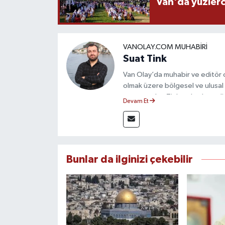
Van'da yüzlerc
VANOLAY.COM MUHABIRI
Suat Tink
Van Olay’da muhabir ve editör 
olmak üzere bölgesel ve ulusal 
mezunu olan Tink, sahadan edindiğ
Devam Et
çerçevesinde güvenilir ve hızlı 
Bunlar da ilginizi çekebilir