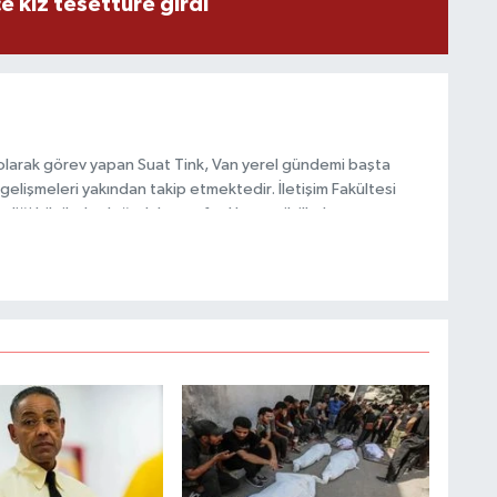
e kız tesettüre girdi
S
K
B
olarak görev yapan Suat Tink, Van yerel gündemi başta
N
gelişmeleri yakından takip etmektedir. İletişim Fakültesi
i bilgilerle doğruluk, tarafsızlık ve etik ilkeler
habercilik anlayışını benimsemektedir.
V
Y