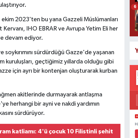
laştırıyor.
6
 ekim 2023'ten bu yana Gazzeli Müslümanları
ut Kervanı, IHO EBRAR ve Avrupa Yetim Eli her
ye devam ediyor.
Y
iam ve soykırımını sürdürdüğü Gazze'de yaşanan
 kuruluşları, geçtiğimiz yıllarda olduğu gibi
e için ayrı bir kontenjan oluşturarak kurban
rağmen akitlerinde durmayarak antlaşma
ze'ye herhangi bir ayni ve nakdi yardımın
kasını sürdürüyor.
H
m katliamı: 4'ü çocuk 10 Filistinli şehit