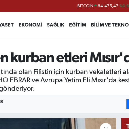
DOLAR
47,5971
%0.
EURO
55,1336
%0.
YASET
EKONOMİ
SAĞLIK
EĞİTİM
BİLİM VE TEKNO
STERLİN
64,2534
%0.
GRAM ALTIN
6518.23
%0.
BİST100
13.703
%
n kurban etleri Mısır'd
ltında olan Filistin için kurban vekaletleri
HO EBRAR ve Avrupa Yetim Eli Mısır'da kest
gönderiyor.
59