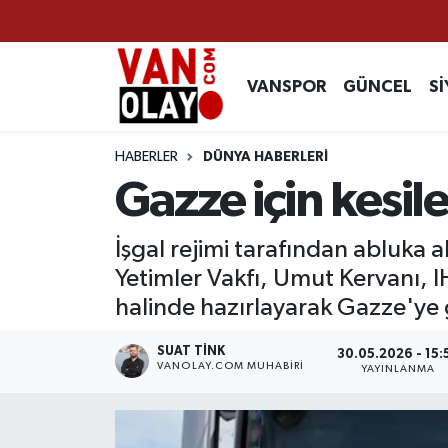
Vanspor
Van Nöbetçi Eczaneler
VANSPOR
GÜNCEL
Sİ
Güncel
Van Hava Durumu
HABERLER
DÜNYA HABERLERİ
Siyaset
Van Namaz Vakitleri
Gazze için kesile
Ekonomi
Van Trafik Yoğunluk Haritası
İşgal rejimi tarafından abluka a
Yetimler Vakfı, Umut Kervanı, I
Sağlık
Süper Lig Puan Durumu ve Fikstür
halinde hazırlayarak Gazze'ye 
Eğitim
Tüm Manşetler
SUAT TINK
30.05.2026 - 15:
VANOLAY.COM MUHABIRI
YAYINLANMA
Bilim & Teknoloji
Son Dakika Haberleri
Dünya
Haber Arşivi