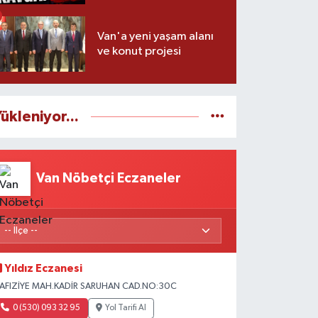
Van'a yeni yaşam alanı
ve konut projesi
ükleniyor...
Van Nöbetçi Eczaneler
Yıldız Eczanesi
AFIZİYE MAH.KADİR SARUHAN CAD.NO:30C
0 (530) 093 32 95
Yol Tarifi Al