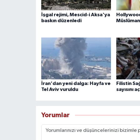
İşgal rejimi, Mescid-i Aksa'ya
Hollywood
baskın düzenledi
Müslüman
İran'dan yeni dalga: Hayfa ve
Filistin Sa
Tel Aviv vuruldu
sayısını aç
Yorumlar