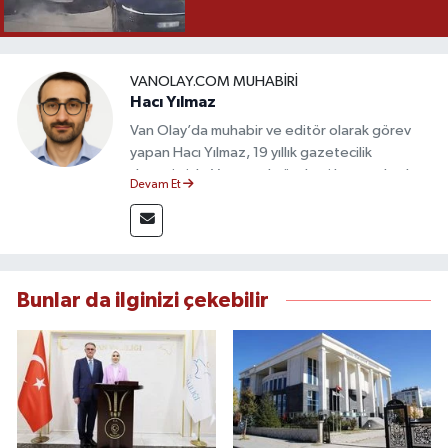
VANOLAY.COM MUHABIRI
Hacı Yılmaz
Van Olay’da muhabir ve editör olarak görev
yapan Hacı Yılmaz, 19 yıllık gazetecilik
deneyimiyle Van yerel gündemi başta olmak
Devam Et
üzere bölgesel ve ulusal gelişmeleri sahadan
takip etmektedir. Editoryal sürece katkı sunan
Yılmaz, tarafsızlık, doğruluk ve etik ilkeler
çerçevesinde ürettiği haberlerle kamuoyunu
güvenilir kaynaklara dayalı olarak
Bunlar da ilginizi çekebilir
bilgilendirmektedir.