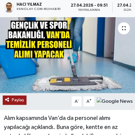
HACI YILMAZ
27.04.2026 - 09:51
27.04.20
VANOLAY.COM MUHABIRI
RESMİ İLANLAR
YAYINLANMA
GÜNC
Paylaş
-
+
A
A
Alım kapsamında Van’da da personel alımı
yapılacağı açıklandı. Buna göre, kentte en az