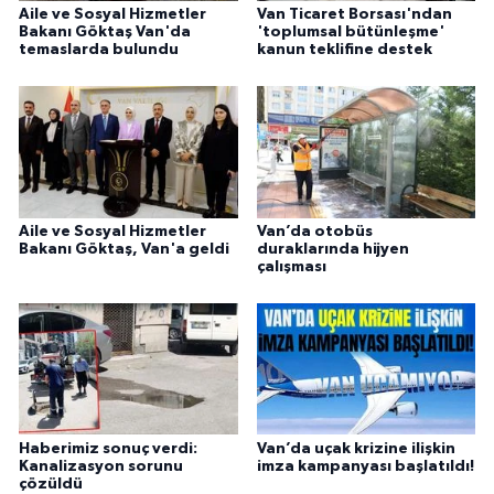
Aile ve Sosyal Hizmetler
Van Ticaret Borsası'ndan
Bakanı Göktaş Van'da
'toplumsal bütünleşme'
temaslarda bulundu
kanun teklifine destek
Aile ve Sosyal Hizmetler
Van’da otobüs
Bakanı Göktaş, Van'a geldi
duraklarında hijyen
çalışması
Haberimiz sonuç verdi:
Van’da uçak krizine ilişkin
Kanalizasyon sorunu
imza kampanyası başlatıldı!
çözüldü