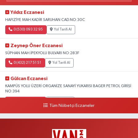
Yıldız Eczanesi
HAFIZİYE MAH.KADİR SARUHAN CAD.NO:30C
0 (530) 093 32 95
Yol Tarifi Al
Zeynep Öner Eczanesi
SÜPHAN MAH.İPEKYOLU BULVARI NO:283F
0 (432) 217 51 51
Yol Tarifi Al
Gülcan Eczanesi
KAMPÜS YOLU ÜZERİ ORGANİZE SANAYİ YUKARISI BAGER PETROL GİRİŞİ
NO:394
0 (533) 348 25 87
Yol Tarifi Al
Tüm Nöbetçi Eczaneler
Lütfiye Hanım Eczanesi
BAHÇİVAN MAH.15 TEMMUZ ŞEHİTLERİ CAD.NO:36B ÖZEL LOKMAN
HEKİM HASTANESİ ACİL KARŞISI