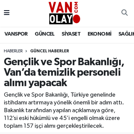
Vanspor
Van Nöbetçi Eczaneler
VANSPOR
GÜNCEL
SİYASET
EKONOMİ
SAĞLI
Güncel
Van Hava Durumu
HABERLER
GÜNCEL HABERLER
Siyaset
Van Namaz Vakitleri
Gençlik ve Spor Bakanlığı,
Ekonomi
Van Trafik Yoğunluk Haritası
Van’da temizlik personeli
alımı yapacak
Sağlık
Süper Lig Puan Durumu ve Fikstür
Gençlik ve Spor Bakanlığı, Türkiye genelinde
Eğitim
Tüm Manşetler
istihdamı artırmaya yönelik önemli bir adım attı.
Bakanlık tarafından yapılan açıklamaya göre,
Bilim & Teknoloji
Son Dakika Haberleri
112’si eski hükümlü ve 45’i engelli olmak üzere
toplam 157 işçi alımı gerçekleştirilecek.
Dünya
Haber Arşivi