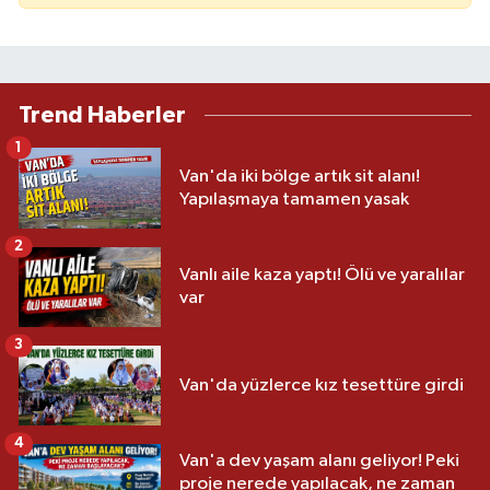
Trend Haberler
1
Van'da iki bölge artık sit alanı!
Yapılaşmaya tamamen yasak
2
Vanlı aile kaza yaptı! Ölü ve yaralılar
var
3
Van'da yüzlerce kız tesettüre girdi
4
Van'a dev yaşam alanı geliyor! Peki
proje nerede yapılacak, ne zaman