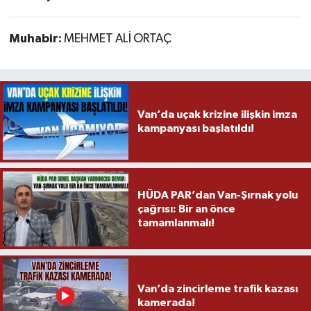
Muhabir:
MEHMET ALİ ORTAÇ
Van’da uçak krizine ilişkin imza
kampanyası başlatıldı!
HÜDA PAR’dan Van-Şırnak yolu
çağrısı: Bir an önce
tamamlanmalı!
Van’da zincirleme trafik kazası
kamerada!