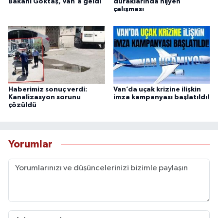
Bakanı Göktaş, Van'a geldi
duraklarında hijyen
çalışması
Haberimiz sonuç verdi:
Van’da uçak krizine ilişkin
Kanalizasyon sorunu
imza kampanyası başlatıldı!
çözüldü
Yorumlar