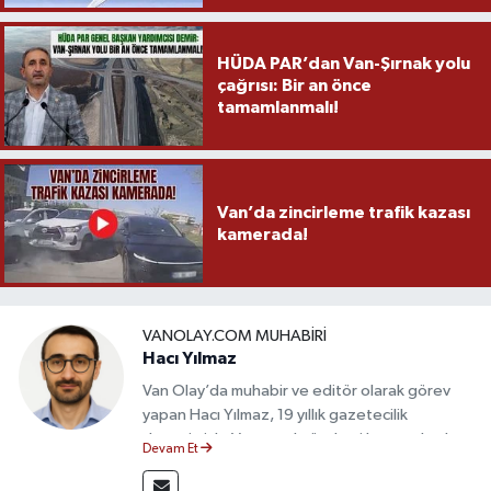
HÜDA PAR’dan Van-Şırnak yolu
çağrısı: Bir an önce
tamamlanmalı!
Van’da zincirleme trafik kazası
kamerada!
VANOLAY.COM MUHABIRI
Hacı Yılmaz
Van Olay’da muhabir ve editör olarak görev
yapan Hacı Yılmaz, 19 yıllık gazetecilik
deneyimiyle Van yerel gündemi başta olmak
Devam Et
üzere bölgesel ve ulusal gelişmeleri sahadan
takip etmektedir. Editoryal sürece katkı sunan