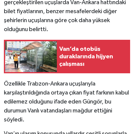
gerçekleştirilen uçuşlarda Van-Ankara hattındaki
bilet fiyatlarının, benzer mesafelerdeki diğer
şehirlerin uçuşlarına göre çok daha yüksek
olduğunu belirtti.
Van’da otobüs
duraklarında hijyen
çalışması
Özellikle Trabzon-Ankara uçuşlarıyla
karşılaştırıldığında ortaya çıkan fiyat farkının kabul
edilemez olduğunu ifade eden Güngör, bu
durumun Vanlı vatandaşları mağdur ettiğini
söyledi.
Van’ın ulaşım konusunda yıllardır çeşitli sorunlarla