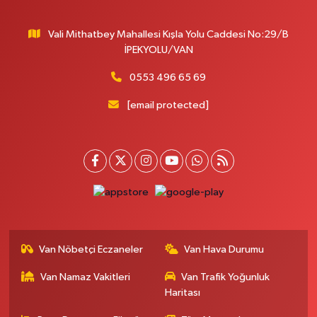
0 (432) 212 66 67
Yol Tarifi Al
Vali Mithatbey Mahallesi Kışla Yolu Caddesi No:29/B
Yenı Derman Eczanesi
İPEKYOLU/VAN
Hatuniye Mah. Özel Akdamar Hastanesi Karşısı Güven Evleri A.Blok No:7
Akdamar Hastanesi Acil yanı. İpekyolu. Hatuniye mahallesi terzioğlu, Eski
0553 496 65 69
ikinisan kedili kavşağı, 65100 Ipekyolu Van
[email protected]
0 (432) 216 14 84
Yol Tarifi Al
Hayat Eczanesi
Kışla Mah.Çınarlı Cad.1038 Sk.No:93 3-4
0 (432) 354 37 36
Yol Tarifi Al
Erdoğan Eczanesi
SEREFIYE MAHALLE URARTU SOKAK ESKİ İSTANBUL HAST. KRŞ. NO:6 B
Van Nöbetçi Eczaneler
Van Hava Durumu
0 (432) 215 82 65
Yol Tarifi Al
Van Namaz Vakitleri
Van Trafik Yoğunluk
Haritası
Derman Eczanesi
BAHÇELİEVLER MAH.MUSLİH GÖRENTAŞ BULVARI NO:57Çağdaş fırının