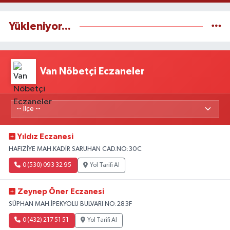
Yükleniyor...
Van Nöbetçi Eczaneler
Yıldız Eczanesi
HAFIZİYE MAH.KADİR SARUHAN CAD.NO:30C
0 (530) 093 32 95
Yol Tarifi Al
Zeynep Öner Eczanesi
SÜPHAN MAH.İPEKYOLU BULVARI NO:283F
0 (432) 217 51 51
Yol Tarifi Al