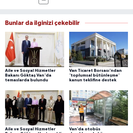
Yılmaz, tarafsızlık, doğruluk ve etik ilkeler
çerçevesinde ürettiği haberlerle kamuoyunu
güvenilir kaynaklara dayalı olarak
Bunlar da ilginizi çekebilir
bilgilendirmektedir.
Aile ve Sosyal Hizmetler
Van Ticaret Borsası'ndan
Bakanı Göktaş Van'da
'toplumsal bütünleşme'
temaslarda bulundu
kanun teklifine destek
Aile ve Sosyal Hizmetler
Van’da otobüs