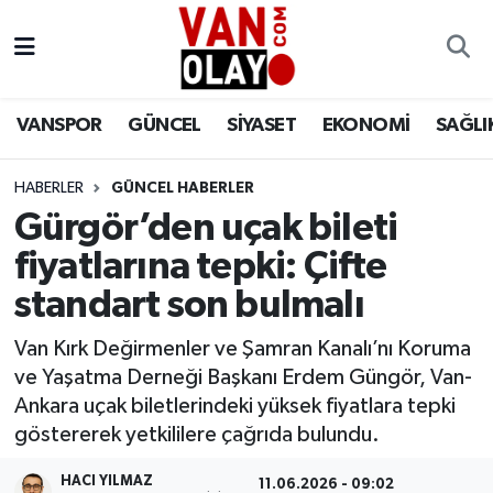
Vanspor
Van Nöbetçi Eczaneler
VANSPOR
GÜNCEL
SİYASET
EKONOMİ
SAĞLI
Güncel
Van Hava Durumu
HABERLER
GÜNCEL HABERLER
Siyaset
Van Namaz Vakitleri
Gürgör’den uçak bileti
Ekonomi
Van Trafik Yoğunluk Haritası
fiyatlarına tepki: Çifte
standart son bulmalı
Sağlık
Süper Lig Puan Durumu ve Fikstür
Van Kırk Değirmenler ve Şamran Kanalı’nı Koruma
Eğitim
Tüm Manşetler
ve Yaşatma Derneği Başkanı Erdem Güngör, Van-
Ankara uçak biletlerindeki yüksek fiyatlara tepki
Bilim & Teknoloji
Son Dakika Haberleri
göstererek yetkililere çağrıda bulundu.
Dünya
Haber Arşivi
HACI YILMAZ
11.06.2026 - 09:02