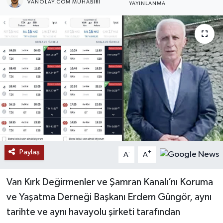
VANOLAY.COM MUHABIRI
YAYINLANMA
RESMİ İLANLAR
Paylaş
-
+
A
A
Van Kırk Değirmenler ve Şamran Kanalı’nı Koruma
ve Yaşatma Derneği Başkanı Erdem Güngör, aynı
tarihte ve aynı havayolu şirketi tarafından