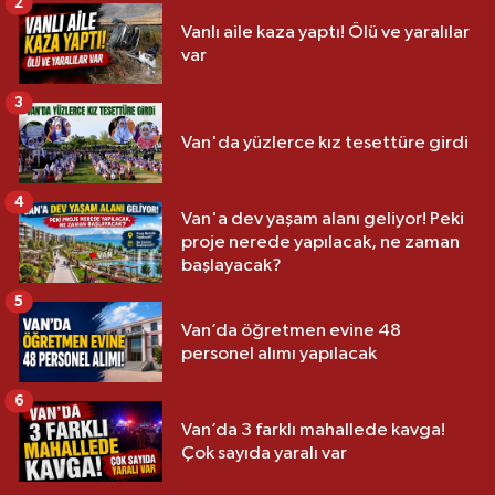
2
Vanlı aile kaza yaptı! Ölü ve yaralılar
var
3
Van'da yüzlerce kız tesettüre girdi
4
Van'a dev yaşam alanı geliyor! Peki
proje nerede yapılacak, ne zaman
başlayacak?
5
Van’da öğretmen evine 48
personel alımı yapılacak
6
Van’da 3 farklı mahallede kavga!
Çok sayıda yaralı var