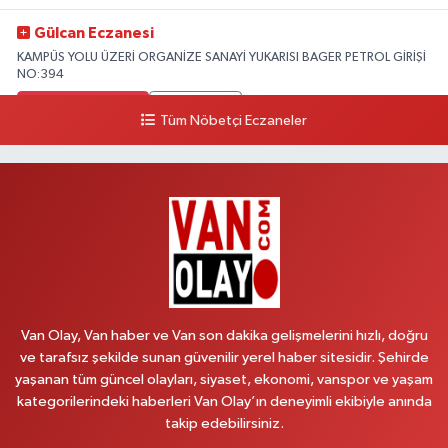
Gülcan Eczanesi
KAMPÜS YOLU ÜZERİ ORGANİZE SANAYİ YUKARISI BAGER PETROL GİRİŞİ
NO:394
0 (533) 348 25 87
Yol Tarifi Al
Tüm Nöbetçi Eczaneler
Lütfiye Hanım Eczanesi
BAHÇİVAN MAH.15 TEMMUZ ŞEHİTLERİ CAD.NO:36B ÖZEL LOKMAN
HEKİM HASTANESİ ACİL KARŞISI
0 (501) 048 96 88
Yol Tarifi Al
Emek Eczanesi
MAHMUDİYE MAH.ATATÜRK CAD.NO:17B
Van Olay, Van haber ve Van son dakika gelişmelerini hızlı, doğru
0 (531) 621 69 65
Yol Tarifi Al
ve tarafsız şekilde sunan güvenilir yerel haber sitesidir. Şehirde
yaşanan tüm güncel olayları, siyaset, ekonomi, vanspor ve yaşam
Onay Eczanesi
kategorilerindeki haberleri Van Olay’ın deneyimli ekibiyle anında
MERAŞEL FEVZİ ÇAKMAK CAD. KÜLTÜR SARAYI KIZILAY KAN MERKEZİ
takip edebilirsiniz.
KARŞISI DIŞ KAPI NO:25B