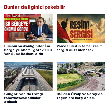
güvenilir kaynaklara dayalı olarak
Bunlar da ilginizi çekebilir
bilgilendirmektedir.
Cumhurbaşkanlığından İsa
Van’da Filistin temalı resim
Berge'ye önemli görev! UEB
sergisi düzenlenecek
Van Şube Başkanı oldu
Güngör: Van’da trafiği
DSİ’den Özalp ve Saray’da
rahatlatacak adımlar
taşkınlara karşı önlem
atılmalı