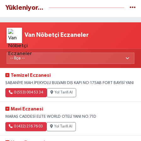
Yükleniyor...
Van Nöbetçi Eczaneler
Temizel Eczanesi
ŞABANİYE MAH.İPEKYOLU BULVARI DIŞ KAPI NO:175AB FORT BAYİSİ YANI
0 (553) 004 53 34
Yol Tarifi Al
Mavi Eczanesi
MARAŞ CADDESİ ELİTE WORLD OTELİ YANI NO:71D
0 (432) 216 76 03
Yol Tarifi Al