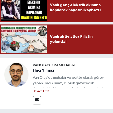
Vanlı genç elektrik akımına
kapılarak hayatını kaybetti
Vanlı aktivistler Filistin
yolunda!
VANOLAY.COM MUHABIRI
Hacı Yılmaz
Van Olay’da muhabir ve editör olarak görev
yapan Hacı Yılmaz, 19 yıllık gazetecilik
deneyimiyle Van yerel gündemi başta olmak
Devam Et
üzere bölgesel ve ulusal gelişmeleri sahadan
takip etmektedir. Editoryal sürece katkı sunan
Yılmaz, tarafsızlık, doğruluk ve etik ilkeler
çerçevesinde ürettiği haberlerle kamuoyunu