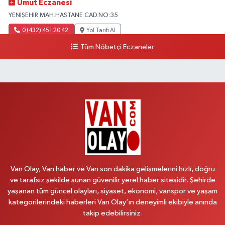
Umut Eczanesi
YENİŞEHİR MAH.HASTANE CAD.NO:35
0 (432) 451 20 42
Yol Tarifi Al
Tüm Nöbetçi Eczaneler
Polen Eczanesi
VALİ MİTHAT BEY MAH.SIHKE CAD.HZ.ÖMER CAMİ YANI NO:6B
0 (432) 212 48 48
Yol Tarifi Al
Müfide Eczanesi
ÜNİVERSİTE HASTANESİ DÖNÜŞÜ KAMPÜS GALERİCİLER SİTESİ YANI
NO:41
0 (545) 604 85 48
Yol Tarifi Al
Van Olay, Van haber ve Van son dakika gelişmelerini hızlı, doğru
Kumsal Eczanesi
ve tarafsız şekilde sunan güvenilir yerel haber sitesidir. Şehirde
ORTA MAH.MUSLİH GÖRENTAŞ BULVARI,GİMPAŞ MARKET YANI NO:62 B
yaşanan tüm güncel olayları, siyaset, ekonomi, vanspor ve yaşam
kategorilerindeki haberleri Van Olay’ın deneyimli ekibiyle anında
0 (432) 612 42 42
Yol Tarifi Al
takip edebilirsiniz.