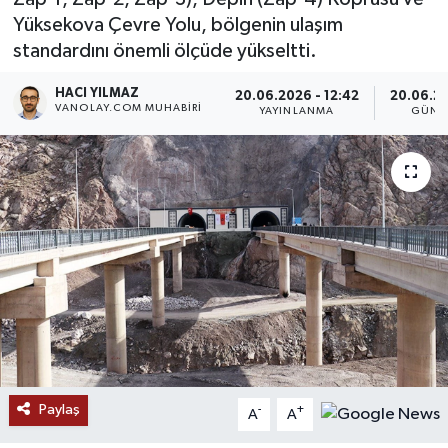
Yüksekova Çevre Yolu, bölgenin ulaşım
RESMİ İLANLAR
standardını önemli ölçüde yükseltti.
HACI YILMAZ
20.06.2026 - 12:42
20.06.20
VANOLAY.COM MUHABIRI
YAYINLANMA
GÜNC
Paylaş
-
+
A
A