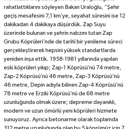
rahatlattıklarını söyleyen Bakan Uraloğlu, “Şehir
geçiş mesafesini 7,1 km’ye, seyahat süresini ise 12
dakikadan 4 dakikaya düşürdük. Zap Suyu
üzerinde bulunan ve şehrin nabzını tutan Zap
Grubu Köprüleri’nde de tarihî bir yenileme süreci
gerçekleştirerek hepsini yüksek standartlarda
yeniden inşa ettik. 1958-1981 yıllarında yapılan
eski köprüleri yıkıp; Zap-1 Köprüsü’nü 74 metre,
Zap-2 Köprüsü’nü 46 metre, Zap-3 Köprüsü’nü
46 metre, Depin adıyla bilinen Zap-4 Köprüsü’nü
78 metre ve Erziki Köprüsü’nü de 68 metre
uzunluğunda olmak üzere; depreme dayanıklı,
modern ve uzun ömürlü yeni köprüleri hizmete
sunuyoruz. Ayrıca betonarme olarak toplamda
312 metre uzunluğunda olan bu 5 köprümüz için 7