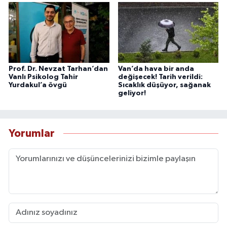
Prof. Dr. Nevzat Tarhan’dan
Van’da hava bir anda
Vanlı Psikolog Tahir
değişecek! Tarih verildi:
Yurdakul’a övgü
Sıcaklık düşüyor, sağanak
geliyor!
Yorumlar