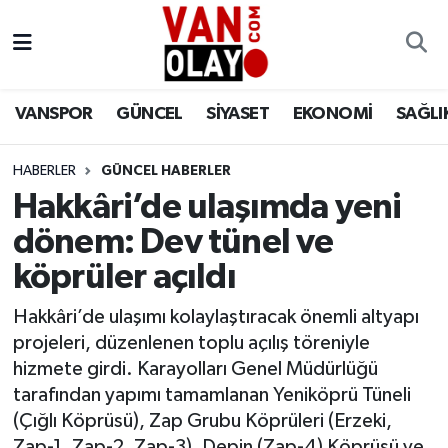
Vanspor
Van Nöbetçi Eczaneler
VANSPOR
GÜNCEL
SİYASET
EKONOMİ
SAĞLI
Güncel
Van Hava Durumu
HABERLER
GÜNCEL HABERLER
Siyaset
Van Namaz Vakitleri
Hakkâri’de ulaşımda yeni
Ekonomi
Van Trafik Yoğunluk Haritası
dönem: Dev tünel ve
köprüler açıldı
Sağlık
Süper Lig Puan Durumu ve Fikstür
Hakkâri’de ulaşımı kolaylaştıracak önemli altyapı
Eğitim
Tüm Manşetler
projeleri, düzenlenen toplu açılış töreniyle
hizmete girdi. Karayolları Genel Müdürlüğü
Bilim & Teknoloji
Son Dakika Haberleri
tarafından yapımı tamamlanan Yeniköprü Tüneli
(Çığlı Köprüsü), Zap Grubu Köprüleri (Erzeki,
Dünya
Haber Arşivi
Zap-1, Zap-2, Zap-3), Depin (Zap-4) Köprüsü ve