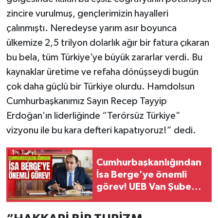
zincire vurulmuş, gençlerimizin hayalleri
çalınmıştı. Neredeyse yarım asır boyunca
ülkemize 2,5 trilyon dolarlık ağır bir fatura çıkaran
bu bela, tüm Türkiye’ye büyük zararlar verdi. Bu
kaynaklar üretime ve refaha dönüşseydi bugün
çok daha güçlü bir Türkiye olurdu. Hamdolsun
Cumhurbaşkanımız Sayın Recep Tayyip
Erdoğan’ın liderliğinde “Terörsüz Türkiye”
vizyonu ile bu kara defteri kapatıyoruz!” dedi.
Cumhurbaşkanlığından
İsa Berge'ye önemli
görev! UEB Van Şube
Başkanı oldu