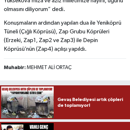
Yüksekova’mıza ve aziz milletimize hayırlı, uğurlu
olmasını diliyorum” dedi.
Konuşmaların ardından yapılan dua ile Yeniköprü
Tüneli (Çığlı Köprüsü), Zap Grubu Köprüleri
(Erzeki, Zap1, Zap2 ve Zap3) ile Depin
Köprüsü’nün (Zap4) açılışı yapıldı.
Muhabir:
MEHMET ALİ ORTAÇ
Gevaş Belediyesi artık çöpleri
de toplamıyor!