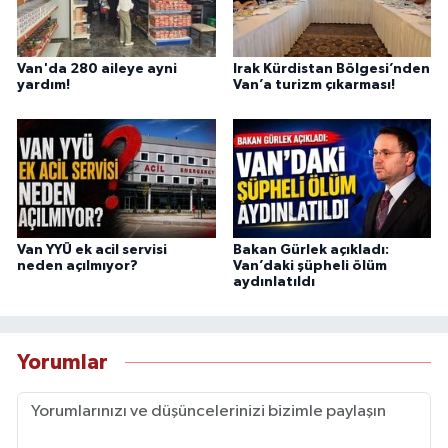
Van'da 280 aileye ayni
Irak Kürdistan Bölgesi’nden
yardım!
Van’a turizm çıkarması!
Van YYÜ ek acil servisi
Bakan Gürlek açıkladı:
neden açılmıyor?
Van’daki şüpheli ölüm
aydınlatıldı
Yorumlar