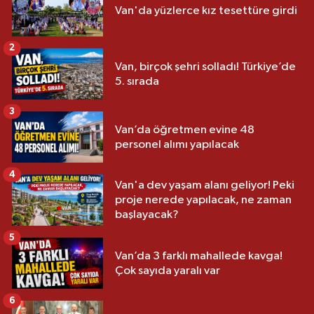
Van'da yüzlerce kız tesettüre girdi
2
Van, birçok şehri solladı! Türkiye’de
5. sırada
3
Van’da öğretmen evine 48
personel alımı yapılacak
4
Van'a dev yaşam alanı geliyor! Peki
proje nerede yapılacak, ne zaman
başlayacak?
5
Van’da 3 farklı mahallede kavga!
Çok sayıda yaralı var
6