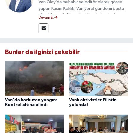
Van Olay’da muhabir ve editör olarak görev
yapan Kasım Keklik, Van yerel gündemi başta
olmak üzere bölgesel gelişmeleri sahadan
Devam Et
takip etmektedir. Saha haberciliğindeki
deneyimiyle hızlı ve doğru haber üretimine
odaklanan Keklik, tarafsızlık ve etik gazetecilik
ilkeleri doğrultusunda güvenilir içerikler
sunmaktadır.
Bunlar da ilginizi çekebilir
Van'da korkutan yangın:
Vanlı aktivistler Filistin
Kontrol altına alındı
yolunda!