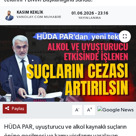
RESMİ İLANLAR
KASIM KEKLIK
01.06.2026 - 23:16
VANOLAY.COM MUHABIRI
YAYINLANMA
Paylaş
-
+
A
A
HÜDA PAR, uyuşturucu ve alkol kaynaklı suçların