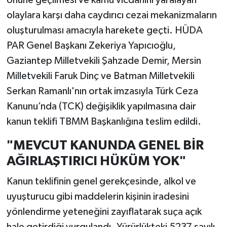
önüne geçilmesi ve kamu vicdanını yaralayan
olaylara karşı daha caydırıcı cezai mekanizmaların
oluşturulması amacıyla harekete geçti. HÜDA
PAR Genel Başkanı Zekeriya Yapıcıoğlu,
Gaziantep Milletvekili Şahzade Demir, Mersin
Milletvekili Faruk Dinç ve Batman Milletvekili
Serkan Ramanlı'nın ortak imzasıyla Türk Ceza
Kanunu’nda (TCK) değişiklik yapılmasına dair
kanun teklifi TBMM Başkanlığına teslim edildi.
"MEVCUT KANUNDA GENEL BİR
AĞIRLAŞTIRICI HÜKÜM YOK"
Kanun teklifinin genel gerekçesinde, alkol ve
uyuşturucu gibi maddelerin kişinin iradesini
yönlendirme yeteneğini zayıflatarak suça açık
hale getirdiği vurgulandı. Yürürlükteki 5237 sayılı