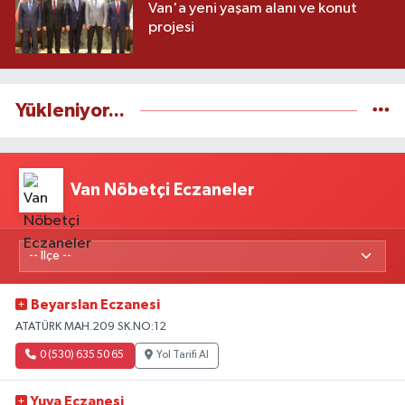
Van'a yeni yaşam alanı ve konut
projesi
Yükleniyor...
Van Nöbetçi Eczaneler
Beyarslan Eczanesi
ATATÜRK MAH.209 SK.NO:12
0 (530) 635 50 65
Yol Tarifi Al
Yuva Eczanesi