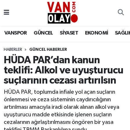
Vanspor
Van Nöbetçi Eczaneler
VANSPOR
GÜNCEL
SİYASET
EKONOMİ
SAĞLI
Güncel
Van Hava Durumu
HABERLER
GÜNCEL HABERLER
Siyaset
Van Namaz Vakitleri
HÜDA PAR’dan kanun
Ekonomi
Van Trafik Yoğunluk Haritası
teklifi: Alkol ve uyuşturucu
suçlarının cezası artırılsın
Sağlık
Süper Lig Puan Durumu ve Fikstür
HÜDA PAR, toplumda infiale yol açan suçların
Eğitim
Tüm Manşetler
önlenmesi ve ceza sisteminin caydırıcılığının
artırılması amacıyla iradi olarak alınan alkol veya
Bilim & Teknoloji
Son Dakika Haberleri
uyuşturucu madde etkisinde işlenen suçların
cezalarının ağırlaştırılmasını öngören bir yasa
Dünya
Haber Arşivi
teklifini TBMM Başkanlığına sundu.