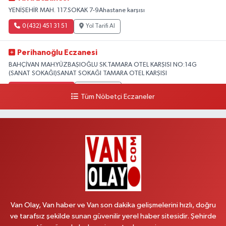
YENİŞEHİR MAH. 117.SOKAK 7-9Ahastane karşısı
0 (432) 451 31 51
Yol Tarifi Al
Perihanoğlu Eczanesi
BAHÇİVAN MAH.YÜZBAŞIOĞLU SK.TAMARA OTEL KARŞISI NO:14G
(SANAT SOKAĞI)SANAT SOKAĞI TAMARA OTEL KARŞISI
0 (432) 216 24 25
Yol Tarifi Al
Tüm Nöbetçi Eczaneler
Aydın Eczanesi
Recep Tayyip Erdoğan Mah.Azerbaycan Cad.104 B
0 (538) 861 36 16
Yol Tarifi Al
Arjin Eczanesi
BEYAZIT MAH.ZEYLAN CADDESİ OKYANUS GİYİM YANI NO:1
0 (535) 014 85 70
Yol Tarifi Al
Van Olay, Van haber ve Van son dakika gelişmelerini hızlı, doğru
ve tarafsız şekilde sunan güvenilir yerel haber sitesidir. Şehirde
Afşar Eczanesi