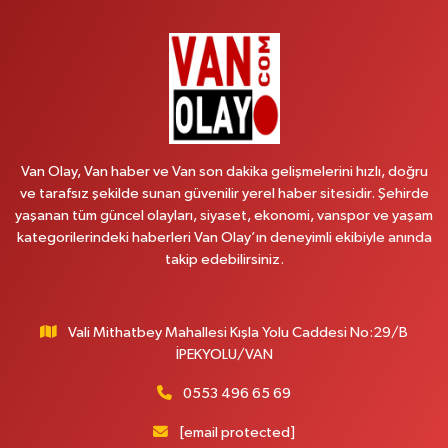
BAHÇİVAN MAH.15 TEMMUZ ŞEHİTLERİ CAD.NO:36B ÖZEL LOKMAN
HEKİM HASTANESİ ACİL KARŞISI
0 (501) 048 96 88
Yol Tarifi Al
Emek Eczanesi
MAHMUDİYE MAH.ATATÜRK CAD.NO:17B
Van Olay, Van haber ve Van son dakika gelişmelerini hızlı, doğru
0 (531) 621 69 65
Yol Tarifi Al
ve tarafsız şekilde sunan güvenilir yerel haber sitesidir. Şehirde
yaşanan tüm güncel olayları, siyaset, ekonomi, vanspor ve yaşam
Onay Eczanesi
kategorilerindeki haberleri Van Olay’ın deneyimli ekibiyle anında
MERAŞEL FEVZİ ÇAKMAK CAD. KÜLTÜR SARAYI KIZILAY KAN MERKEZİ
takip edebilirsiniz.
KARŞISI DIŞ KAPI NO:25B
0 (432) 212 66 67
Yol Tarifi Al
Vali Mithatbey Mahallesi Kışla Yolu Caddesi No:29/B
Yenı Derman Eczanesi
İPEKYOLU/VAN
Hatuniye Mah. Özel Akdamar Hastanesi Karşısı Güven Evleri A.Blok No:7
Akdamar Hastanesi Acil yanı. İpekyolu. Hatuniye mahallesi terzioğlu, Eski
0553 496 65 69
ikinisan kedili kavşağı, 65100 Ipekyolu Van
[email protected]
0 (432) 216 14 84
Yol Tarifi Al