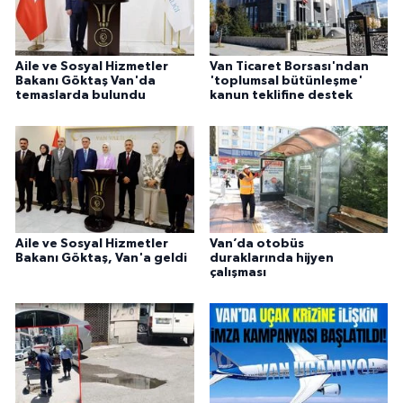
Aile ve Sosyal Hizmetler
Van Ticaret Borsası'ndan
Bakanı Göktaş Van'da
'toplumsal bütünleşme'
temaslarda bulundu
kanun teklifine destek
Aile ve Sosyal Hizmetler
Van’da otobüs
Bakanı Göktaş, Van'a geldi
duraklarında hijyen
çalışması