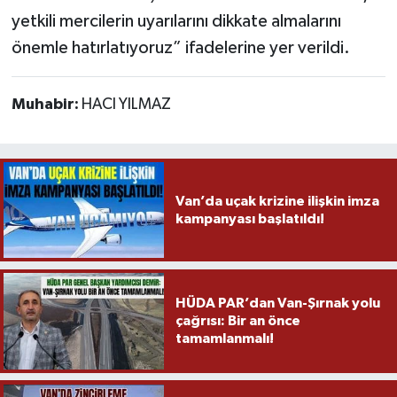
yetkili mercilerin uyarılarını dikkate almalarını
önemle hatırlatıyoruz” ifadelerine yer verildi.
Muhabir:
HACI YILMAZ
Van’da uçak krizine ilişkin imza
kampanyası başlatıldı!
HÜDA PAR’dan Van-Şırnak yolu
çağrısı: Bir an önce
tamamlanmalı!