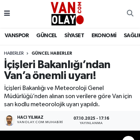
Vanspor
Van Nöbetçi Eczaneler
VANSPOR
GÜNCEL
SİYASET
EKONOMİ
SAĞLI
Güncel
Van Hava Durumu
HABERLER
GÜNCEL HABERLER
Siyaset
Van Namaz Vakitleri
İçişleri Bakanlığı’ndan
Ekonomi
Van Trafik Yoğunluk Haritası
Van’a önemli uyarı!
Sağlık
Süper Lig Puan Durumu ve Fikstür
İçişleri Bakanlığı ve Meteoroloji Genel
Müdürlüğü’nden alınan son verilere göre Van için
Eğitim
Tüm Manşetler
sarı kodlu meteorolojik uyarı yapıldı.
HACI YILMAZ
07.10.2025 - 17:16
Bilim & Teknoloji
Son Dakika Haberleri
VANOLAY.COM MUHABIRI
YAYINLANMA
Dünya
Haber Arşivi