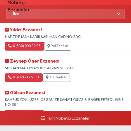
Yıldız Eczanesi
HAFIZİYE MAH.KADİR SARUHAN CAD.NO:30C
0 (530) 093 32 95
Yol Tarifi Al
Zeynep Öner Eczanesi
SÜPHAN MAH.İPEKYOLU BULVARI NO:283F
0 (432) 217 51 51
Yol Tarifi Al
Gülcan Eczanesi
KAMPÜS YOLU ÜZERİ ORGANİZE SANAYİ YUKARISI BAGER PETROL GİRİŞİ
NO:394
0 (533) 348 25 87
Yol Tarifi Al
Tüm Nöbetçi Eczaneler
Lütfiye Hanım Eczanesi