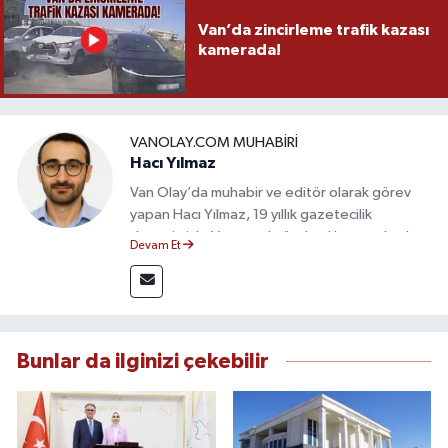
Van’da zincirleme trafik kazası
kamerada!
VANOLAY.COM MUHABIRI
Hacı Yılmaz
Van Olay’da muhabir ve editör olarak görev
yapan Hacı Yılmaz, 19 yıllık gazetecilik
deneyimiyle Van yerel gündemi başta olmak
Devam Et
üzere bölgesel ve ulusal gelişmeleri sahadan
takip etmektedir. Editoryal sürece katkı sunan
Yılmaz, tarafsızlık, doğruluk ve etik ilkeler
çerçevesinde ürettiği haberlerle kamuoyunu
güvenilir kaynaklara dayalı olarak
Bunlar da ilginizi çekebilir
bilgilendirmektedir.