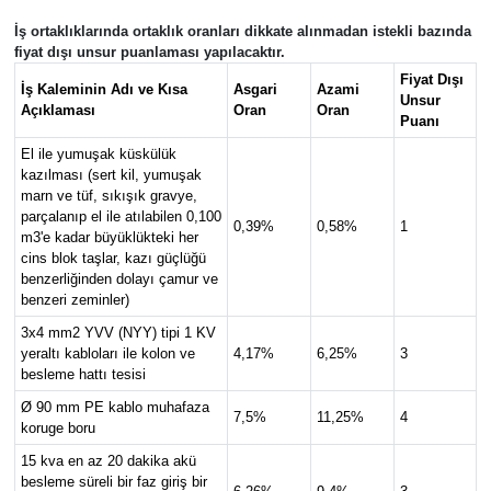
İş ortaklıklarında ortaklık oranları dikkate alınmadan istekli bazında
fiyat dışı unsur puanlaması yapılacaktır.
Fiyat Dışı
İş Kaleminin Adı ve Kısa
Asgari
Azami
Unsur
Açıklaması
Oran
Oran
Puanı
El ile yumuşak küskülük
kazılması (sert kil, yumuşak
marn ve tüf, sıkışık gravye,
parçalanıp el ile atılabilen 0,100
0,39%
0,58%
1
m3'e kadar büyüklükteki her
cins blok taşlar, kazı güçlüğü
benzerliğinden dolayı çamur ve
benzeri zeminler)
3x4 mm2 YVV (NYY) tipi 1 KV
yeraltı kabloları ile kolon ve
4,17%
6,25%
3
besleme hattı tesisi
Ø 90 mm PE kablo muhafaza
7,5%
11,25%
4
koruge boru
15 kva en az 20 dakika akü
besleme süreli bir faz giriş bir