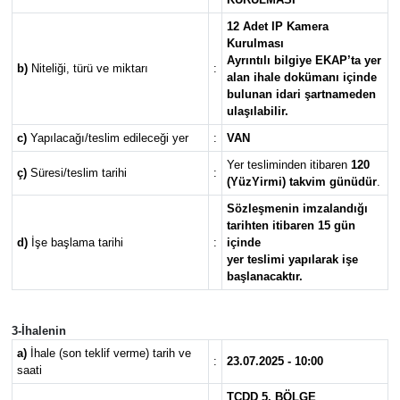
12 Adet IP Kamera
Kurulması
Ayrıntılı bilgiye EKAP’ta yer
b)
Niteliği, türü ve miktarı
:
alan ihale dokümanı içinde
bulunan idari şartnameden
ulaşılabilir.
c)
Yapılacağı/teslim edileceği yer
:
VAN
Yer tesliminden itibaren
120
ç)
Süresi/teslim tarihi
:
(YüzYirmi) takvim günüdür
.
Sözleşmenin imzalandığı
tarihten itibaren 15 gün
d)
İşe başlama tarihi
:
içinde
yer teslimi yapılarak işe
başlanacaktır.
3-İhalenin
a)
İhale (son teklif verme) tarih ve
:
23.07.2025 - 10:00
saati
TCDD 5. BÖLGE