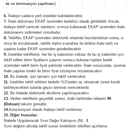
ek ve terminasyon yapılması)
6.
İhaleye sadece yerli istekliler katılabilecektir.
7.
İhale dokümanı EKAP üzerinden bedelsiz olarak görülebilir. Ancak,
ihaleye teklif verecek olanların, e-imza kullanarak EKAP üzerinden ihale
dokümanını indirmeleri zorunludur.
8.
Teklifler, EKAP üzerinden elektronik ortamda hazırlandıktan sonra, e-
imza ile imzalanarak, teklife ilişkin e-anahtar ile birlikte ihale tarih ve
saatine kadar EKAP üzerinden gönderilecektir.
9.
İstekliler tekliflerini, her bir iş kaleminin miktarı ile bu iş kalemleri için
teklif edilen birim fiyatların çarpımı sonucu bulunan toplam bedel
üzerinden teklif birim fiyat şeklinde verilecektir. İhale sonucunda, üzerine
ihale yapılan istekli ile birim fiyat sözleşme imzalanacaktır.
10.
Bu ihalede, işin tamamı için teklif verilecektir.
11.
İstekliler teklif ettikleri bedelin %3’ünden az olmamak üzere kendi
belirleyecekleri tutarda geçici teminat vereceklerdir.
12.
Bu ihalede elektronik eksiltme yapılmayacaktır.
13.
Verilen tekliflerin geçerlilik süresi, ihale tarihinden itibaren
90
(Doksan)
takvim günüdür.
14.
Konsorsiyum olarak ihaleye teklif verilemez.
15. Diğer hususlar:
İhalede Uygulanacak Sınır Değer Katsayısı (N) :
1
Sınır değerin altında teklif sunan isteklilerin teklifleri açıklama