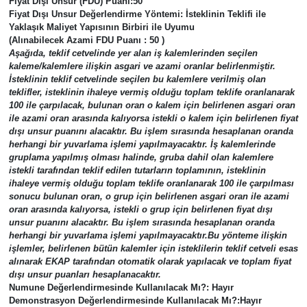
Fiyat Dışı Unsur (FDU) Puanı:
50
Fiyat Dışı Unsur Değerlendirme Yöntemi:
İsteklinin Teklifi ile
Yaklaşık Maliyet Yapısının Birbiri ile Uyumu
(Alınabilecek Azami FDU Puanı : 50 )
Aşağıda, teklif cetvelinde yer alan iş kalemlerinden seçilen
kaleme/kalemlere ilişkin asgari ve azami oranlar belirlenmiştir.
İsteklinin teklif cetvelinde seçilen bu kalemlere verilmiş olan
teklifler, isteklinin ihaleye vermiş olduğu toplam teklife oranlanarak
100 ile çarpılacak, bulunan oran o kalem için belirlenen asgari oran
ile azami oran arasında kalıyorsa istekli o kalem için belirlenen fiyat
dışı unsur puanını alacaktır. Bu işlem sırasında hesaplanan oranda
herhangi bir yuvarlama işlemi yapılmayacaktır. İş kalemlerinde
gruplama yapılmış olması halinde, gruba dahil olan kalemlere
istekli tarafından teklif edilen tutarların toplamının, isteklinin
ihaleye vermiş olduğu toplam teklife oranlanarak 100 ile çarpılması
sonucu bulunan oran, o grup için belirlenen asgari oran ile azami
oran arasında kalıyorsa, istekli o grup için belirlenen fiyat dışı
unsur puanını alacaktır. Bu işlem sırasında hesaplanan oranda
herhangi bir yuvarlama işlemi yapılmayacaktır.Bu yönteme ilişkin
işlemler, belirlenen bütün kalemler için isteklilerin teklif cetveli esas
alınarak EKAP tarafından otomatik olarak yapılacak ve toplam fiyat
dışı unsur puanları hesaplanacaktır.
Numune Değerlendirmesinde Kullanılacak Mı?:
Hayır
Demonstrasyon Değerlendirmesinde Kullanılacak Mı?:
Hayır