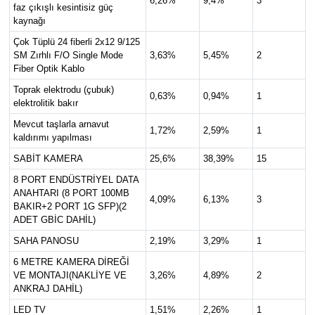
6,26%
9,4%
3
faz çıkışlı kesintisiz güç
kaynağı
Çok Tüplü 24 fiberli 2x12 9/125
SM Zırhlı F/O Single Mode
3,63%
5,45%
2
Fiber Optik Kablo
Toprak elektrodu (çubuk)
0,63%
0,94%
1
elektrolitik bakır
Mevcut taşlarla arnavut
1,72%
2,59%
1
kaldırımı yapılması
SABİT KAMERA
25,6%
38,39%
15
8 PORT ENDÜSTRİYEL DATA
ANAHTARI (8 PORT 100MB
4,09%
6,13%
3
BAKIR+2 PORT 1G SFP)(2
ADET GBİC DAHİL)
SAHA PANOSU
2,19%
3,29%
1
6 METRE KAMERA DİREĞİ
VE MONTAJI(NAKLİYE VE
3,26%
4,89%
2
ANKRAJ DAHİL)
LED TV
1,51%
2,26%
1