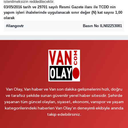
istenilmeksizin reddedilecektir.
03/05/2016 tarih ve 29701 sayılı Resmi Gazete ilanı ile TCDD nin
yapım işleri ihalelerinde uygulanacak sınır değer (N) kat sayısı 1,00
olarak
#ilangovtr
Basın No ILN02253081
Van Olay, Van haber ve Van son dakika gelişmelerini hızlı, doğru
ve tarafsız şekilde sunan güvenilir yerel haber sitesidir. Şehirde
yaşanan tüm güncel olayları, siyaset, ekonomi, vanspor ve yaşam
kategorilerindeki haberleri Van Olay’ın deneyimli ekibiyle anında
takip edebilirsiniz.