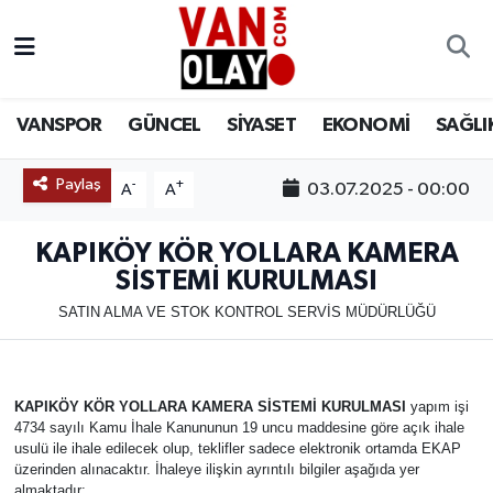
Vanspor
Van Nöbetçi Eczaneler
VANSPOR
GÜNCEL
SİYASET
EKONOMİ
SAĞLI
Güncel
Van Hava Durumu
Paylaş
-
+
03.07.2025 - 00:00
A
A
Siyaset
Van Namaz Vakitleri
KAPIKÖY KÖR YOLLARA KAMERA
Ekonomi
Van Trafik Yoğunluk Haritası
SİSTEMİ KURULMASI
Sağlık
Süper Lig Puan Durumu ve Fikstür
SATIN ALMA VE STOK KONTROL SERVİS MÜDÜRLÜĞÜ
Eğitim
Tüm Manşetler
KAPIKÖY KÖR YOLLARA KAMERA SİSTEMİ KURULMASI
yapım işi
Bilim & Teknoloji
Son Dakika Haberleri
4734 sayılı Kamu İhale Kanununun 19 uncu maddesine göre açık ihale
usulü ile ihale edilecek olup, teklifler sadece elektronik ortamda EKAP
üzerinden alınacaktır. İhaleye ilişkin ayrıntılı bilgiler aşağıda yer
Dünya
Haber Arşivi
almaktadır: