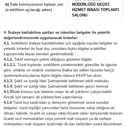
b)
İhale komisyonunun toplantı yeri
MÜDÜRLÜĞÜ GEÇİCİ
:
(e-tekliflerin açılacağı adres)
HİZMET BİNASI TOPLANTI
SALONU
4. İhaleye katılabilme şartları ve istenilen belgeler ile yeterlik
değerlendirmesinde uygulanacak kriterler:
4.1.
İsteklilerin ihaleye katılabilmeleri için aşağıda sayılan belgeler ve
yeterlik kriterleri ile fiyat dışı unsurlara ilişkin bilgileri e-teklifleri
kapsamında beyan etmeleri gerekmektedir.
4.1.2.
Teklif vermeye yetkili olduğunu gösteren bilgiler
4.1.2.1.
Tüzel kişilerde; isteklilerin yönetimindeki görevliler ile ilgisine
göre, ortaklar ve ortaklık oranlarına (halka arz edilen hisseler hariç)/
üyelerine/kurucularına ilişkin bilgiler idarece EKAP’tan alınır.
4.1.3.
Şekli ve içeriği İdari Şartnamede belirlenen teklif mektubu.
4.1.4.
Şekli ve içeriği İdari Şartnamede belirlenen geçici teminat.
4.1.5
İhale konusu işte idarenin onayı ile alt yüklenici çalıştırılabilir.
Ancak işin tamamı alt yüklenicilere yaptırılamaz.
4.1.6
Tüzel kişi tarafından iş deneyimi göstermek üzere sunulan
belgenin, tüzel kişiliğin yarısından fazla hissesine sahip ortağına ait
olması halinde, ticaret ve sanayi odası/ticaret odası bünyesinde bulunan
ticaret sicil memurlukları veya yeminli mali müşavir ya da serbest
muhasebeci mali müşavir tarafından ilk ilan tarihinden sonra düzenlenen