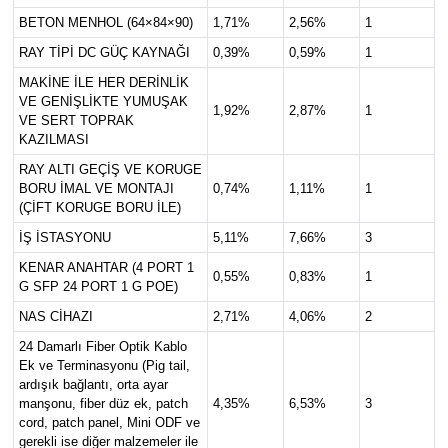
BETON MENHOL (64×84×90)
1,71%
2,56%
1
RAY TİPİ DC GÜÇ KAYNAĞI
0,39%
0,59%
1
MAKİNE İLE HER DERİNLİK
VE GENİŞLİKTE YUMUŞAK
1,92%
2,87%
1
VE SERT TOPRAK
KAZILMASI
RAY ALTI GEÇİŞ VE KORUGE
BORU İMAL VE MONTAJI
0,74%
1,11%
1
(ÇİFT KORUGE BORU İLE)
İŞ İSTASYONU
5,11%
7,66%
3
KENAR ANAHTAR (4 PORT 1
0,55%
0,83%
1
G SFP 24 PORT 1 G POE)
NAS CİHAZI
2,71%
4,06%
2
24 Damarlı Fiber Optik Kablo
Ek ve Terminasyonu (Pig tail,
ardışık bağlantı, orta ayar
manşonu, fiber düz ek, patch
4,35%
6,53%
3
cord, patch panel, Mini ODF ve
gerekli ise diğer malzemeler ile