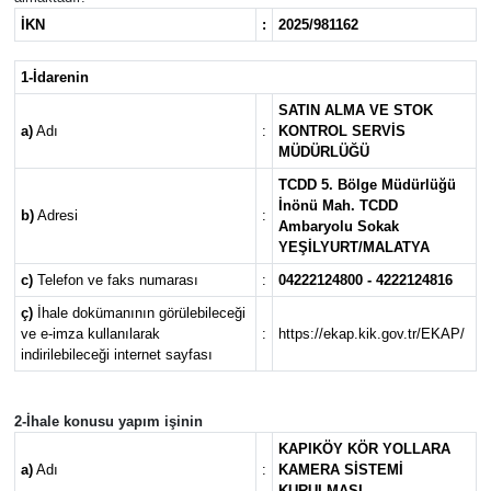
İKN
:
2025/981162
RESMİ İLANLAR
1-İdarenin
SATIN ALMA VE STOK
a)
Adı
:
KONTROL SERVİS
MÜDÜRLÜĞÜ
TCDD 5. Bölge Müdürlüğü
İnönü Mah. TCDD
b)
Adresi
:
Ambaryolu Sokak
YEŞİLYURT/MALATYA
c)
Telefon ve faks numarası
:
04222124800 - 4222124816
ç)
İhale dokümanının görülebileceği
ve e-imza kullanılarak
:
https://ekap.kik.gov.tr/EKAP/
indirilebileceği internet sayfası
2-İhale konusu yapım işinin
KAPIKÖY KÖR YOLLARA
a)
Adı
:
KAMERA SİSTEMİ
KURULMASI