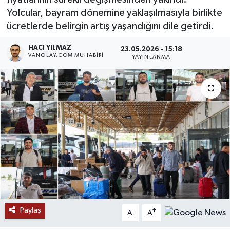
Yolcular, bayram dönemine yaklaşılmasıyla birlikte
RESMİ İLANLAR
ücretlerde belirgin artış yaşandığını dile getirdi.
HACI YILMAZ
23.05.2026 - 15:18
VANOLAY.COM MUHABIRI
YAYINLANMA
Paylaş
-
+
A
A