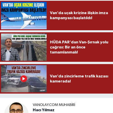
Van’da uçak krizine ilişkin imza
kampanyası başlatıldı!
HÜDA PAR’dan Van-Şırnak yolu
çağrısı: Bir an önce
tamamlanmalı!
Van’da zincirleme trafik kazası
kamerada!
VANOLAY.COM MUHABIRI
Hacı Yılmaz