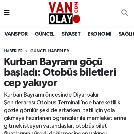
Vanspor
Van Nöbetçi Eczaneler
VANSPOR
GÜNCEL
SİYASET
EKONOMİ
SAĞLI
Güncel
Van Hava Durumu
HABERLER
GÜNCEL HABERLER
Siyaset
Van Namaz Vakitleri
Kurban Bayramı göçü
Ekonomi
Van Trafik Yoğunluk Haritası
başladı: Otobüs biletleri
cep yakıyor
Sağlık
Süper Lig Puan Durumu ve Fikstür
Kurban Bayramı öncesinde Diyarbakır
Eğitim
Tüm Manşetler
Şehirlerarası Otobüs Terminali’nde hareketlilik
gözle görülür şekilde artarken, tatil için yola
Bilim & Teknoloji
Son Dakika Haberleri
çıkmaya hazırlanan öğrenciler ile memleketlerine
gitmek isteyen vatandaşlar, otobüs bilet
Dünya
Haber Arşivi
fiyatlarının sürekli değişmesinden yakındı.