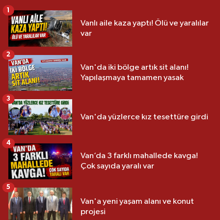
1
Vanlı aile kaza yaptı! Ölü ve yaralılar
var
2
Van'da iki bölge artık sit alanı!
Yapılaşmaya tamamen yasak
3
Van'da yüzlerce kız tesettüre girdi
4
Van’da 3 farklı mahallede kavga!
Çok sayıda yaralı var
5
Van'a yeni yaşam alanı ve konut
projesi