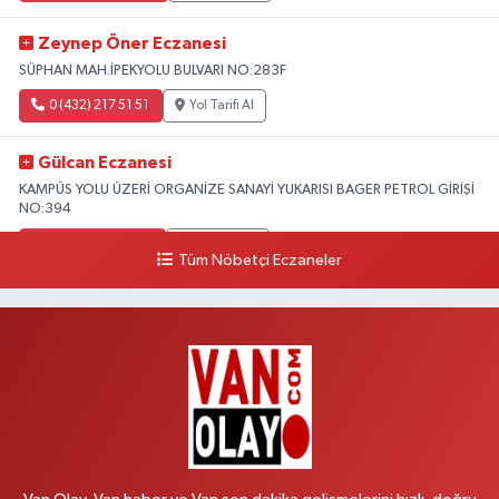
Zeynep Öner Eczanesi
SÜPHAN MAH.İPEKYOLU BULVARI NO:283F
0 (432) 217 51 51
Yol Tarifi Al
Gülcan Eczanesi
KAMPÜS YOLU ÜZERİ ORGANİZE SANAYİ YUKARISI BAGER PETROL GİRİŞİ
NO:394
0 (533) 348 25 87
Yol Tarifi Al
Tüm Nöbetçi Eczaneler
Lütfiye Hanım Eczanesi
BAHÇİVAN MAH.15 TEMMUZ ŞEHİTLERİ CAD.NO:36B ÖZEL LOKMAN
HEKİM HASTANESİ ACİL KARŞISI
0 (501) 048 96 88
Yol Tarifi Al
Emek Eczanesi
MAHMUDİYE MAH.ATATÜRK CAD.NO:17B