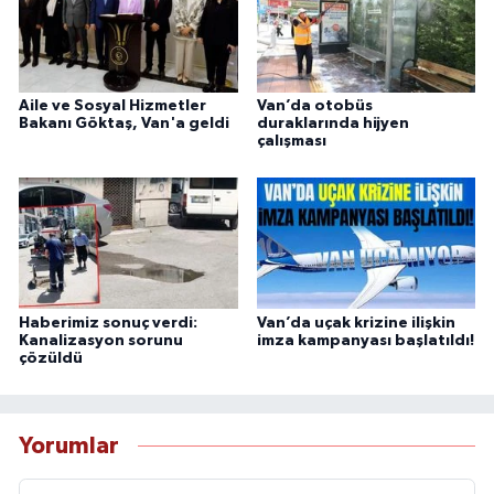
Aile ve Sosyal Hizmetler
Van’da otobüs
Bakanı Göktaş, Van'a geldi
duraklarında hijyen
çalışması
Haberimiz sonuç verdi:
Van’da uçak krizine ilişkin
Kanalizasyon sorunu
imza kampanyası başlatıldı!
çözüldü
Yorumlar