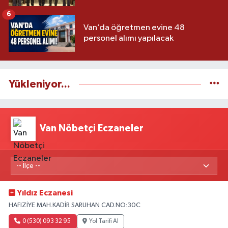
6
Van’da öğretmen evine 48
personel alımı yapılacak
Yükleniyor...
Van Nöbetçi Eczaneler
Yıldız Eczanesi
HAFIZİYE MAH.KADİR SARUHAN CAD.NO:30C
0 (530) 093 32 95
Yol Tarifi Al