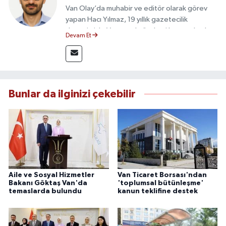
Van Olay’da muhabir ve editör olarak görev
yapan Hacı Yılmaz, 19 yıllık gazetecilik
deneyimiyle Van yerel gündemi başta olmak
Devam Et
üzere bölgesel ve ulusal gelişmeleri sahadan
takip etmektedir. Editoryal sürece katkı sunan
Yılmaz, tarafsızlık, doğruluk ve etik ilkeler
çerçevesinde ürettiği haberlerle kamuoyunu
güvenilir kaynaklara dayalı olarak
Bunlar da ilginizi çekebilir
bilgilendirmektedir.
Aile ve Sosyal Hizmetler
Van Ticaret Borsası'ndan
Bakanı Göktaş Van'da
'toplumsal bütünleşme'
temaslarda bulundu
kanun teklifine destek