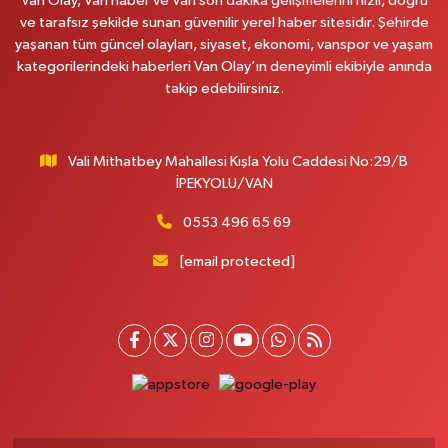
Van Olay, Van haber ve Van son dakika gelişmelerini hızlı, doğru
0 (531) 621 69 65
Yol Tarifi Al
ve tarafsız şekilde sunan güvenilir yerel haber sitesidir. Şehirde
yaşanan tüm güncel olayları, siyaset, ekonomi, vanspor ve yaşam
Onay Eczanesi
kategorilerindeki haberleri Van Olay’ın deneyimli ekibiyle anında
MERAŞEL FEVZİ ÇAKMAK CAD. KÜLTÜR SARAYI KIZILAY KAN MERKEZİ
takip edebilirsiniz.
KARŞISI DIŞ KAPI NO:25B
0 (432) 212 66 67
Yol Tarifi Al
Vali Mithatbey Mahallesi Kışla Yolu Caddesi No:29/B
Yenı Derman Eczanesi
İPEKYOLU/VAN
Hatuniye Mah. Özel Akdamar Hastanesi Karşısı Güven Evleri A.Blok No:7
Akdamar Hastanesi Acil yanı. İpekyolu. Hatuniye mahallesi terzioğlu, Eski
0553 496 65 69
ikinisan kedili kavşağı, 65100 Ipekyolu Van
[email protected]
0 (432) 216 14 84
Yol Tarifi Al
Hayat Eczanesi
Kışla Mah.Çınarlı Cad.1038 Sk.No:93 3-4
0 (432) 354 37 36
Yol Tarifi Al
Erdoğan Eczanesi