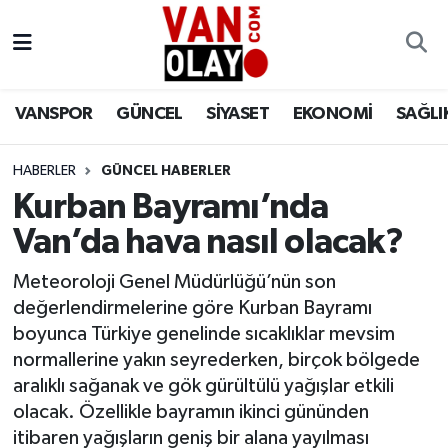
Vanspor
Van Nöbetçi Eczaneler
VANSPOR
GÜNCEL
SİYASET
EKONOMİ
SAĞLI
Güncel
Van Hava Durumu
HABERLER
GÜNCEL HABERLER
Siyaset
Van Namaz Vakitleri
Kurban Bayramı’nda
Ekonomi
Van Trafik Yoğunluk Haritası
Van’da hava nasıl olacak?
Sağlık
Süper Lig Puan Durumu ve Fikstür
Meteoroloji Genel Müdürlüğü’nün son
değerlendirmelerine göre Kurban Bayramı
Eğitim
Tüm Manşetler
boyunca Türkiye genelinde sıcaklıklar mevsim
normallerine yakın seyrederken, birçok bölgede
Bilim & Teknoloji
Son Dakika Haberleri
aralıklı sağanak ve gök gürültülü yağışlar etkili
olacak. Özellikle bayramın ikinci gününden
Dünya
Haber Arşivi
itibaren yağışların geniş bir alana yayılması