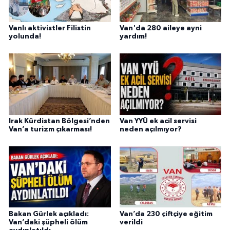
Vanlı aktivistler Filistin
Van'da 280 aileye ayni
yolunda!
yardım!
Irak Kürdistan Bölgesi’nden
Van YYÜ ek acil servisi
Van’a turizm çıkarması!
neden açılmıyor?
Bakan Gürlek açıkladı:
Van’da 230 çiftçiye eğitim
Van’daki şüpheli ölüm
verildi