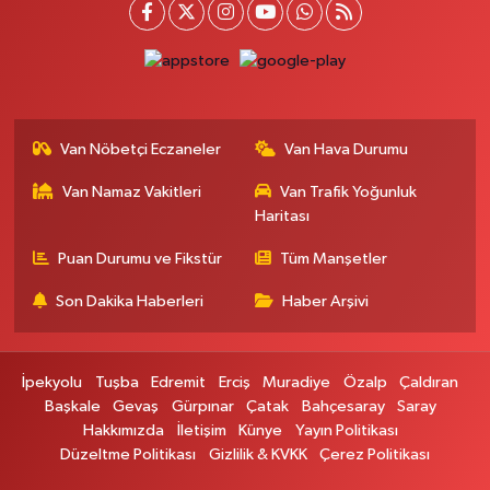
Ferhat Eczanesi
URARTU SOK. ESKİ İSTANBUL HASTANESİ KARŞISI NO:4 C
0 (555) 063 64 65
Yol Tarifi Al
Van Nöbetçi Eczaneler
Van Hava Durumu
Kardelen Eczanesi
Van Namaz Vakitleri
Van Trafik Yoğunluk
Akköprü mahallesi Beşyol mevkii sakatatçılar çarşısı altı şok market yanı
no:36
Haritası
0 (432) 215 54 51
Yol Tarifi Al
Puan Durumu ve Fikstür
Tüm Manşetler
Son Dakika Haberleri
Haber Arşivi
Gündüz Eczanesi
CUMHURİYET MAH. ATATÜRK CADDESİ NO:39 A
0 (432) 712 27 27
Yol Tarifi Al
İpekyolu
Tuşba
Edremit
Erciş
Muradiye
Özalp
Çaldıran
Başkale
Gevaş
Gürpınar
Çatak
Bahçesaray
Saray
Merve Eczanesi
Hakkımızda
İletişim
Künye
Yayın Politikası
ZEYLAN CAD.BEKO BAYİ KARŞISI NO:13 MERVE ECZANESİ:ZEYLAN
Düzeltme Politikası
Gizlilik & KVKK
Çerez Politikası
CADDESİ BEKO BAYİ KARŞISI 0432 354 48 79