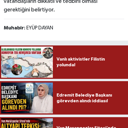
vatandaşların dikkatli ve tedbirli olması
gerektiğini belirtiyor.
Muhabir:
EYÜP DAYAN
Vanlı aktivistler Filistin
yolunda!
Edremit Belediye Başkanı
görevden alındı iddiası!