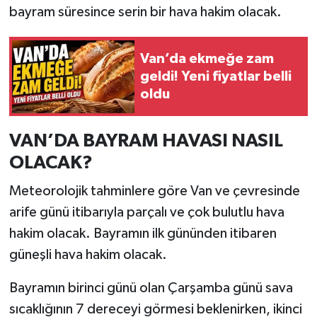
bayram süresince serin bir hava hakim olacak.
Van’da ekmeğe zam
geldi! Yeni fiyatlar belli
oldu
VAN’DA BAYRAM HAVASI NASIL
OLACAK?
Meteorolojik tahminlere göre Van ve çevresinde
arife günü itibarıyla parçalı ve çok bulutlu hava
hakim olacak. Bayramın ilk gününden itibaren
güneşli hava hakim olacak.
Bayramın birinci günü olan Çarşamba günü sava
sıcaklığının 7 dereceyi görmesi beklenirken, ikinci