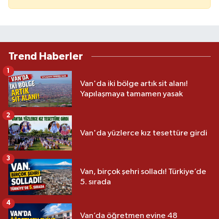
Trend Haberler
1
Van'da iki bölge artık sit alanı!
Yapılaşmaya tamamen yasak
2
Van'da yüzlerce kız tesettüre girdi
3
Van, birçok şehri solladı! Türkiye’de
5. sırada
4
Van’da öğretmen evine 48