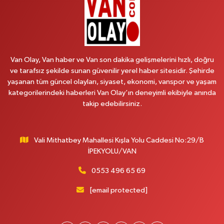
Arjin Eczanesi
BEYAZIT MAH.ZEYLAN CADDESİ OKYANUS GİYİM YANI NO:1
0 (535) 014 85 70
Yol Tarifi Al
Van Olay, Van haber ve Van son dakika gelişmelerini hızlı, doğru
ve tarafsız şekilde sunan güvenilir yerel haber sitesidir. Şehirde
Afşar Eczanesi
yaşanan tüm güncel olayları, siyaset, ekonomi, vanspor ve yaşam
Kazım Karabekir cad.Eski Araştırma Hastanesi karşısı (kent park karşısı )
kategorilerindeki haberleri Van Olay’ın deneyimli ekibiyle anında
Kaval iş merkezi No: 156 B
takip edebilirsiniz.
0 (432) 214 02 40
Yol Tarifi Al
Vali Mithatbey Mahallesi Kışla Yolu Caddesi No:29/B
Gürpınar Eczanesi
İPEKYOLU/VAN
Akpınar Mah. Milli Egemenlik Cad.No:7 A
0 (506) 065 26 65
Yol Tarifi Al
0553 496 65 69
[email protected]
Mahya Eczanesi
ZÜBEYDE HANIM CAD.ÖZEL LOKMAN HEKİM HASTANESİ KARŞISI 82 C
0 (432) 215 77 65
Yol Tarifi Al