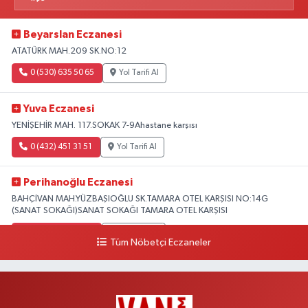
Beyarslan Eczanesi
ATATÜRK MAH.209 SK.NO:12
0 (530) 635 50 65
Yol Tarifi Al
Yuva Eczanesi
YENİŞEHİR MAH. 117.SOKAK 7-9Ahastane karşısı
0 (432) 451 31 51
Yol Tarifi Al
Perihanoğlu Eczanesi
BAHÇİVAN MAH.YÜZBAŞIOĞLU SK.TAMARA OTEL KARŞISI NO:14G
(SANAT SOKAĞI)SANAT SOKAĞI TAMARA OTEL KARŞISI
0 (432) 216 24 25
Yol Tarifi Al
Tüm Nöbetçi Eczaneler
Aydın Eczanesi
Recep Tayyip Erdoğan Mah.Azerbaycan Cad.104 B
0 (538) 861 36 16
Yol Tarifi Al