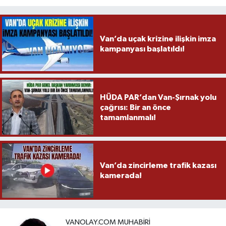
Van’da uçak krizine ilişkin imza
kampanyası başlatıldı!
HÜDA PAR’dan Van-Şırnak yolu
çağrısı: Bir an önce
tamamlanmalı!
Van’da zincirleme trafik kazası
kamerada!
VANOLAY.COM MUHABIRI