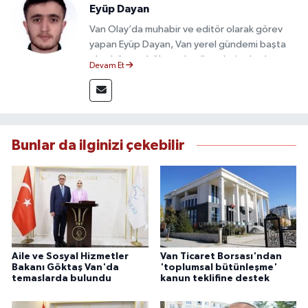
Eyüp Dayan
Van Olay’da muhabir ve editör olarak görev
yapan Eyüp Dayan, Van yerel gündemi başta
olmak üzere bölgesel gelişmeleri sahadan
Devam Et
takip etmektedir. 10 yılı aşkın gazetecilik
deneyimiyle doğruluk, tarafsızlık ve etik ilkeleri
esas alan Dayan, güvenilir kaynaklara dayalı
haberleriyle kamuoyunu doğru ve hızlı biçimde
bilgilendirmektedir.
Bunlar da ilginizi çekebilir
Aile ve Sosyal Hizmetler
Van Ticaret Borsası'ndan
Bakanı Göktaş Van'da
'toplumsal bütünleşme'
temaslarda bulundu
kanun teklifine destek