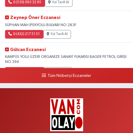
0 (530) 093 32 95
Yol Tarifi Al
Zeynep Öner Eczanesi
SÜPHAN MAH.İPEKYOLU BULVARI NO:283F
0 (432) 217 51 51
Yol Tarifi Al
Gülcan Eczanesi
KAMPÜS YOLU ÜZERİ ORGANİZE SANAYİ YUKARISI BAGER PETROL GİRİŞİ
NO:394
0 (533) 348 25 87
Yol Tarifi Al
Tüm Nöbetçi Eczaneler
Lütfiye Hanım Eczanesi
BAHÇİVAN MAH.15 TEMMUZ ŞEHİTLERİ CAD.NO:36B ÖZEL LOKMAN
HEKİM HASTANESİ ACİL KARŞISI
0 (501) 048 96 88
Yol Tarifi Al
Emek Eczanesi
MAHMUDİYE MAH.ATATÜRK CAD.NO:17B