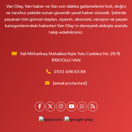
Van Olay, Van haber ve Van son dakika gelişmelerini hızlı, doğru
0 (531) 621 69 65
Yol Tarifi Al
ve tarafsız şekilde sunan güvenilir yerel haber sitesidir. Şehirde
yaşanan tüm güncel olayları, siyaset, ekonomi, vanspor ve yaşam
Onay Eczanesi
kategorilerindeki haberleri Van Olay’ın deneyimli ekibiyle anında
MERAŞEL FEVZİ ÇAKMAK CAD. KÜLTÜR SARAYI KIZILAY KAN MERKEZİ
takip edebilirsiniz.
KARŞISI DIŞ KAPI NO:25B
0 (432) 212 66 67
Yol Tarifi Al
Vali Mithatbey Mahallesi Kışla Yolu Caddesi No:29/B
Yenı Derman Eczanesi
İPEKYOLU/VAN
Hatuniye Mah. Özel Akdamar Hastanesi Karşısı Güven Evleri A.Blok No:7
Akdamar Hastanesi Acil yanı. İpekyolu. Hatuniye mahallesi terzioğlu, Eski
0553 496 65 69
ikinisan kedili kavşağı, 65100 Ipekyolu Van
[email protected]
0 (432) 216 14 84
Yol Tarifi Al
Hayat Eczanesi
Kışla Mah.Çınarlı Cad.1038 Sk.No:93 3-4
0 (432) 354 37 36
Yol Tarifi Al