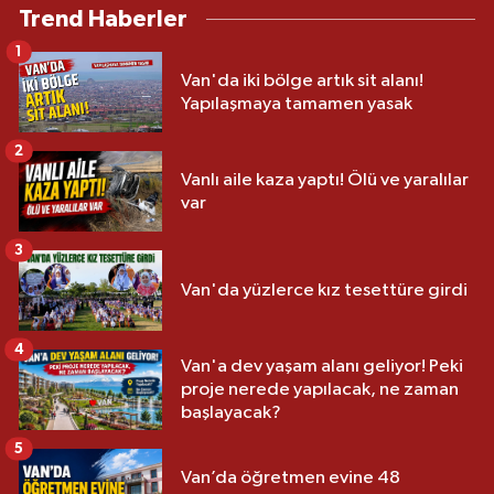
Trend Haberler
1
Van'da iki bölge artık sit alanı!
Yapılaşmaya tamamen yasak
2
Vanlı aile kaza yaptı! Ölü ve yaralılar
var
3
Van'da yüzlerce kız tesettüre girdi
4
Van'a dev yaşam alanı geliyor! Peki
proje nerede yapılacak, ne zaman
başlayacak?
5
Van’da öğretmen evine 48