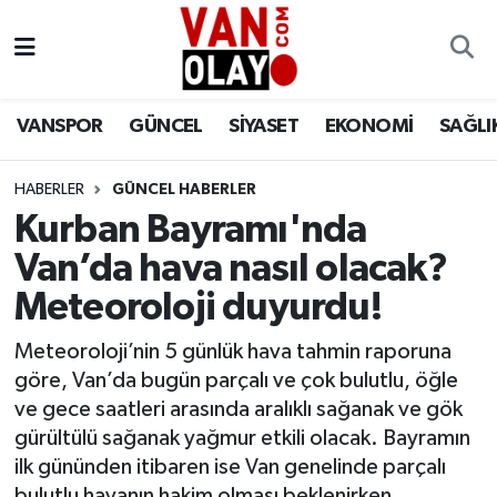
Vanspor
Van Nöbetçi Eczaneler
VANSPOR
GÜNCEL
SİYASET
EKONOMİ
SAĞLI
Güncel
Van Hava Durumu
HABERLER
GÜNCEL HABERLER
Siyaset
Van Namaz Vakitleri
Kurban Bayramı'nda
Ekonomi
Van Trafik Yoğunluk Haritası
Van’da hava nasıl olacak?
Meteoroloji duyurdu!
Sağlık
Süper Lig Puan Durumu ve Fikstür
Meteoroloji’nin 5 günlük hava tahmin raporuna
Eğitim
Tüm Manşetler
göre, Van’da bugün parçalı ve çok bulutlu, öğle
ve gece saatleri arasında aralıklı sağanak ve gök
Bilim & Teknoloji
Son Dakika Haberleri
gürültülü sağanak yağmur etkili olacak. Bayramın
ilk gününden itibaren ise Van genelinde parçalı
Dünya
Haber Arşivi
bulutlu havanın hakim olması beklenirken