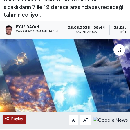
sıcaklıkların 7 ile 19 derece arasında seyredeceği
RESMİ İLANLAR
tahmin ediliyor.
EYÜP DAYAN
25.05.2026 - 09:44
25.05.20
VANOLAY.COM MUHABIRI
YAYINLANMA
GÜNC
Paylaş
-
+
A
A