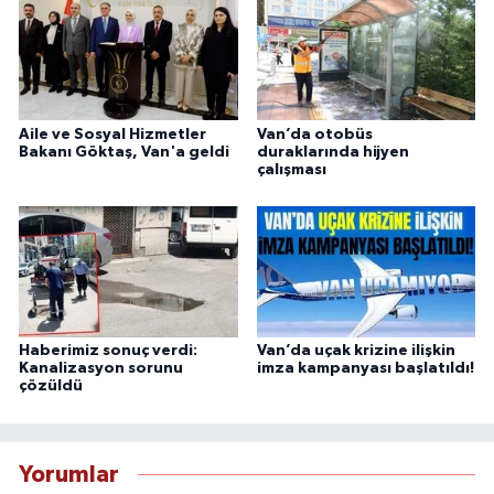
Aile ve Sosyal Hizmetler
Van’da otobüs
Bakanı Göktaş, Van'a geldi
duraklarında hijyen
çalışması
Haberimiz sonuç verdi:
Van’da uçak krizine ilişkin
Kanalizasyon sorunu
imza kampanyası başlatıldı!
çözüldü
Yorumlar