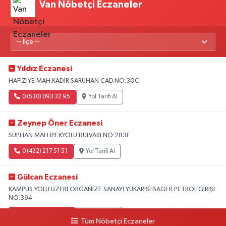
Van Nöbetçi Eczaneler
Yıldız Eczanesi
HAFIZİYE MAH.KADİR SARUHAN CAD.NO:30C
0 (530) 093 32 95
Yol Tarifi Al
Zeynep Öner Eczanesi
SÜPHAN MAH.İPEKYOLU BULVARI NO:283F
0 (432) 217 51 51
Yol Tarifi Al
Gülcan Eczanesi
KAMPÜS YOLU ÜZERİ ORGANİZE SANAYİ YUKARISI BAGER PETROL GİRİŞİ
NO:394
0 (533) 348 25 87
Yol Tarifi Al
Tüm Nöbetçi Eczaneler