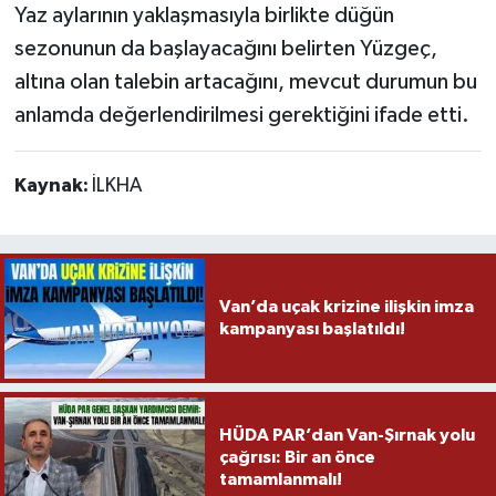
Yaz aylarının yaklaşmasıyla birlikte düğün
sezonunun da başlayacağını belirten Yüzgeç,
altına olan talebin artacağını, mevcut durumun bu
anlamda değerlendirilmesi gerektiğini ifade etti.
Kaynak:
İLKHA
Van’da uçak krizine ilişkin imza
kampanyası başlatıldı!
HÜDA PAR’dan Van-Şırnak yolu
çağrısı: Bir an önce
tamamlanmalı!