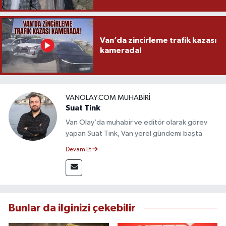
Van’da zincirleme trafik kazası
kamerada!
VANOLAY.COM MUHABIRI
Suat Tink
Van Olay’da muhabir ve editör olarak görev
yapan Suat Tink, Van yerel gündemi başta
olmak üzere bölgesel ve ulusal gelişmeleri
Devam Et
yakından takip etmektedir. İletişim Fakültesi
mezunu olan Tink, sahadan edindiği bilgilerle
doğruluk, tarafsızlık ve etik ilkeler
çerçevesinde güvenilir ve hızlı habercilik
anlayışını benimsemektedir.
Bunlar da ilginizi çekebilir