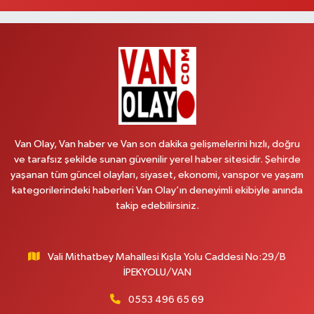
Lütfiye Hanım Eczanesi
BAHÇİVAN MAH.15 TEMMUZ ŞEHİTLERİ CAD.NO:36B ÖZEL LOKMAN
HEKİM HASTANESİ ACİL KARŞISI
0 (501) 048 96 88
Yol Tarifi Al
Emek Eczanesi
MAHMUDİYE MAH.ATATÜRK CAD.NO:17B
Van Olay, Van haber ve Van son dakika gelişmelerini hızlı, doğru
0 (531) 621 69 65
Yol Tarifi Al
ve tarafsız şekilde sunan güvenilir yerel haber sitesidir. Şehirde
yaşanan tüm güncel olayları, siyaset, ekonomi, vanspor ve yaşam
Onay Eczanesi
kategorilerindeki haberleri Van Olay’ın deneyimli ekibiyle anında
MERAŞEL FEVZİ ÇAKMAK CAD. KÜLTÜR SARAYI KIZILAY KAN MERKEZİ
takip edebilirsiniz.
KARŞISI DIŞ KAPI NO:25B
0 (432) 212 66 67
Yol Tarifi Al
Vali Mithatbey Mahallesi Kışla Yolu Caddesi No:29/B
Yenı Derman Eczanesi
İPEKYOLU/VAN
Hatuniye Mah. Özel Akdamar Hastanesi Karşısı Güven Evleri A.Blok No:7
Akdamar Hastanesi Acil yanı. İpekyolu. Hatuniye mahallesi terzioğlu, Eski
0553 496 65 69
ikinisan kedili kavşağı, 65100 Ipekyolu Van