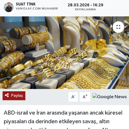
SUAT TINK
28.03.2026 - 16:29
VANOLAY.COM MUHABIRI
RESMİ İLANLAR
YAYINLANMA
Paylaş
-
+
A
A
ABD-israil ve İran arasında yaşanan ancak küresel
piyasaları da derinden etkileyen savaş, altın