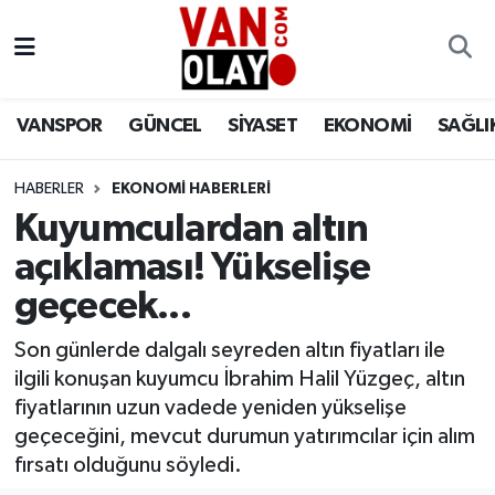
Vanspor
Van Nöbetçi Eczaneler
VANSPOR
GÜNCEL
SİYASET
EKONOMİ
SAĞLI
Güncel
Van Hava Durumu
HABERLER
EKONOMİ HABERLERİ
Siyaset
Van Namaz Vakitleri
Kuyumculardan altın
Ekonomi
Van Trafik Yoğunluk Haritası
açıklaması! Yükselişe
geçecek...
Sağlık
Süper Lig Puan Durumu ve Fikstür
Son günlerde dalgalı seyreden altın fiyatları ile
Eğitim
Tüm Manşetler
ilgili konuşan kuyumcu İbrahim Halil Yüzgeç, altın
fiyatlarının uzun vadede yeniden yükselişe
Bilim & Teknoloji
Son Dakika Haberleri
geçeceğini, mevcut durumun yatırımcılar için alım
fırsatı olduğunu söyledi.
Dünya
Haber Arşivi