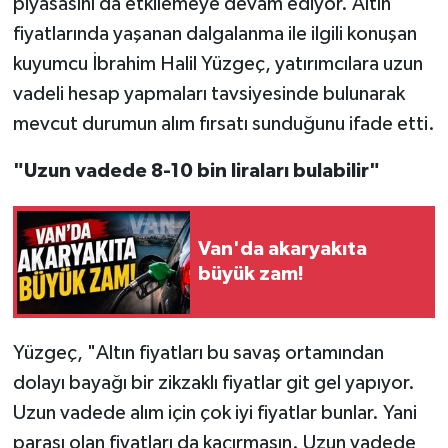
piyasasını da etkilemeye devam ediyor. Altın
fiyatlarında yaşanan dalgalanma ile ilgili konuşan
kuyumcu İbrahim Halil Yüzgeç, yatırımcılara uzun
vadeli hesap yapmaları tavsiyesinde bulunarak
mevcut durumun alım fırsatı sunduğunu ifade etti.
"Uzun vadede 8-10 bin liraları bulabilir"
Van'da akaryakıta
büyük zam!
Yüzgeç, "Altın fiyatları bu savaş ortamından
dolayı bayağı bir zikzaklı fiyatlar git gel yapıyor.
Uzun vadede alım için çok iyi fiyatlar bunlar. Yani
parası olan fiyatları da kaçırmasın. Uzun vadede