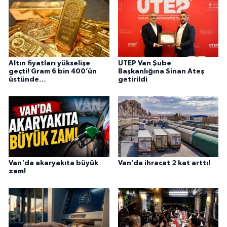
Altın fiyatları yükselişe
UTEP Van Şube
geçti! Gram 6 bin 400’ün
Başkanlığına Sinan Ateş
üstünde…
getirildi
Van'da akaryakıta büyük
Van’da ihracat 2 kat arttı!
zam!