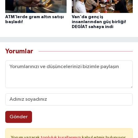
ATM'lerde gram altın satışı
Van'da genç iş
başladı!
insanlarından güç birliği!
DEGİAT sahaya indi
Yorumlar
Gönder
Yorum yazarak
topluluk kurallarımızı
kabul etmiş bulunuyor