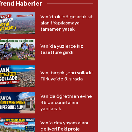
Trend Haberler
Van'da iki bölge artık sit
alanı! Yapılaşmaya
tamamen yasak
Van'da yüzlerce kız
tesettüre girdi
Van, birçok şehri solladı!
Türkiye’de 5. sırada
Van’da öğretmen evine
48 personel alımı
yapılacak
Van'a dev yaşam alanı
geliyor! Peki proje