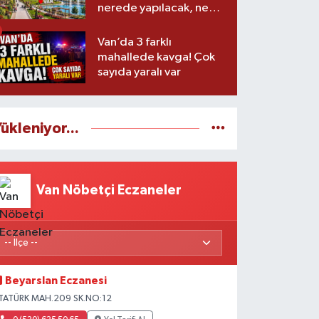
nerede yapılacak, ne
zaman başlayacak?
Van’da 3 farklı
mahallede kavga! Çok
sayıda yaralı var
ükleniyor...
Van Nöbetçi Eczaneler
Beyarslan Eczanesi
TATÜRK MAH.209 SK.NO:12