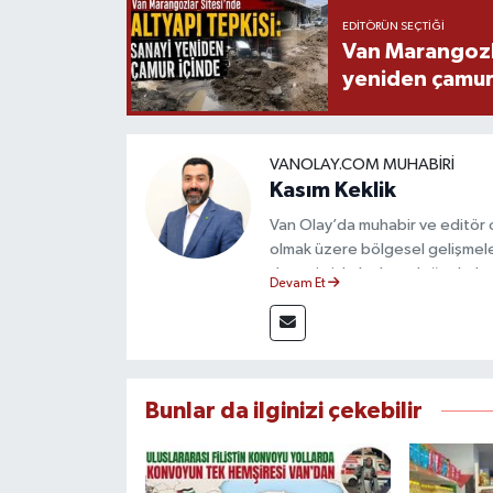
EDITÖRÜN SEÇTIĞI
Van Marangozla
yeniden çamur
VANOLAY.COM MUHABIRI
Kasım Keklik
Van Olay’da muhabir ve editör 
olmak üzere bölgesel gelişmele
deneyimiyle hızlı ve doğru haber
Devam Et
ilkeleri doğrultusunda güvenilir
Bunlar da ilginizi çekebilir