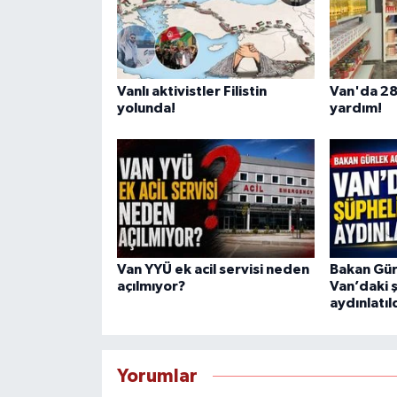
Vanlı aktivistler Filistin
Van'da 28
yolunda!
yardım!
Van YYÜ ek acil servisi neden
Bakan Gürl
açılmıyor?
Van’daki 
aydınlatıl
Yorumlar