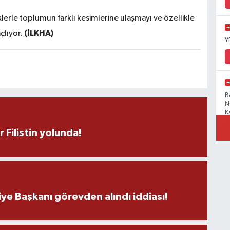
lerle toplumun farklı kesimlerine ulaşmayı ve özellikle
(İLKHA)
çlıyor.
Y
B
N
K
r Filistin yolunda!
R
ye Başkanı görevden alındı iddiası!
B