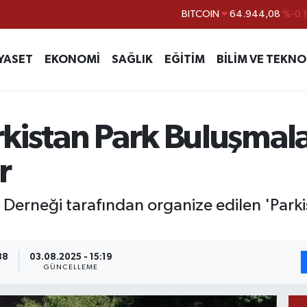
BITCOIN
64.944,08
%-0.
DOLAR
47,7436
%0.
EURO
55,2510
%0.
YASET
EKONOMİ
SAĞLIK
EĞİTİM
BİLİM VE TEKNO
STERLİN
64,4811
%0.
GRAM ALTIN
6660.55
%0.
kistan Park Buluşmala
BİST100
13.779
%-
r
Derneği tarafından organize edilen 'Parki
38
03.08.2025 - 15:19
GÜNCELLEME