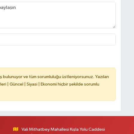
H
B
B
C
ş bulunuyor ve tüm sorumluluğu üstleniyorsunuz. Yazılan
ri | Güncel | Siyasi | Ekonomi hiçbir şekilde sorumlu
C
B
Vali Mithatbey Mahallesi Kışla Yolu Caddesi