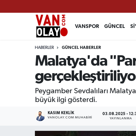
Vanspor
Van Nöbetçi Eczaneler
VANSPOR
GÜNCEL
Sİ
Güncel
Van Hava Durumu
HABERLER
GÜNCEL HABERLER
Siyaset
Van Namaz Vakitleri
Malatya'da "Par
Ekonomi
Van Trafik Yoğunluk Haritası
gerçekleştiriliyo
Sağlık
Süper Lig Puan Durumu ve Fikstür
Peygamber Sevdalıları Malatya 
büyük ilgi gösterdi.
Eğitim
Tüm Manşetler
KASIM KEKLIK
03.08.2025 - 12:
Bilim & Teknoloji
Son Dakika Haberleri
VANOLAY.COM MUHABIRI
YAYINLANMA
Dünya
Haber Arşivi