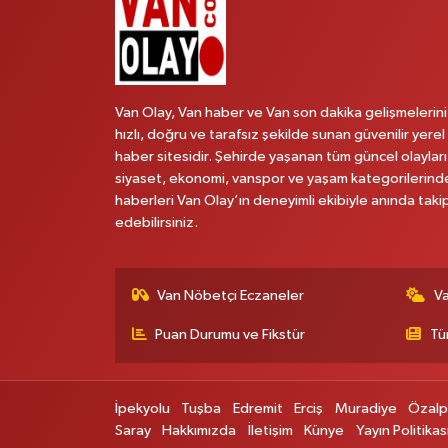
Van Olay, Van haber ve Van son dakika gelişmelerini
hızlı, doğru ve tarafsız şekilde sunan güvenilir yerel
haber sitesidir. Şehirde yaşanan tüm güncel olayları
siyaset, ekonomi, vanspor ve yaşam kategorilerind
haberleri Van Olay’ın deneyimli ekibiyle anında taki
edebilirsiniz.
Van Nöbetçi Eczaneler
V
Puan Durumu ve Fikstür
Tü
İpekyolu
Tuşba
Edremit
Erciş
Muradiye
Özal
Saray
Hakkımızda
İletişim
Künye
Yayın Politikas