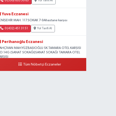
0 (530) 635 50 65
Yol Tarifi Al
Yuva Eczanesi
ENİŞEHİR MAH. 117.SOKAK 7-9Ahastane karşısı
0 (432) 451 31 51
Yol Tarifi Al
Perihanoğlu Eczanesi
AHÇİVAN MAH.YÜZBAŞIOĞLU SK.TAMARA OTEL KARŞISI
O:14G (SANAT SOKAĞI)SANAT SOKAĞI TAMARA OTEL
ARŞISI
Tüm Nöbetçi Eczaneler
0 (432) 216 24 25
Yol Tarifi Al
Aydın Eczanesi
ecep Tayyip Erdoğan Mah.Azerbaycan Cad.104 B
0 (538) 861 36 16
Yol Tarifi Al
Arjin Eczanesi
EYAZIT MAH.ZEYLAN CADDESİ OKYANUS GİYİM YANI