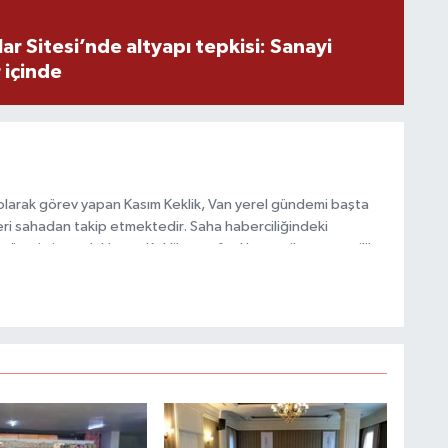
N
r Sitesi’nde altyapı tepkisi: Sanayi
 içinde
K
p
olarak görev yapan Kasım Keklik, Van yerel gündemi başta
ri sahadan takip etmektedir. Saha haberciliğindeki
A
 üretimine odaklanan Keklik, tarafsızlık ve etik gazetecilik
 içerikler sunmaktadır.
Z
K