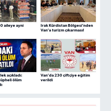
U
0 aileye ayni
Irak Kürdistan Bölgesi’nden
Van’a turizm çıkarması!
A
ş
C
ek açıkladı:
Van’da 230 çiftçiye eğitim
şüpheli ölüm
verildi
dı
Z
E
3