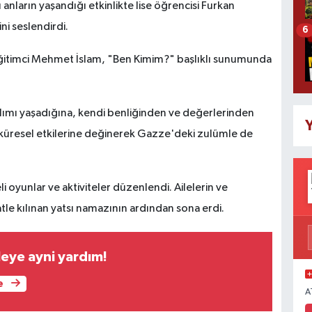
anların yaşandığı etkinlikte lise öğrencisi Furkan
ni seslendirdi.
6
itimci Mehmet İslam, "Ben Kimim?" başlıklı sunumunda
lımı yaşadığına, kendi benliğinden ve değerlerinden
Y
küresel etkilerine değinerek Gazze'deki zulümle de
 oyunlar ve aktiviteler düzenlendi. Ailelerin ve
atle kılınan yatsı namazının ardından sona erdi.
leye ayni yardım!
e
A