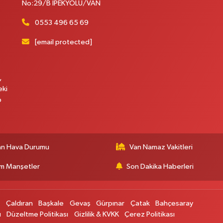
No:29/B İPEKYOLU/VAN
0553 496 65 69
[email protected]
,
eki
p
an Hava Durumu
Van Namaz Vakitleri
m Manşetler
Son Dakika Haberleri
p
Çaldıran
Başkale
Gevaş
Gürpınar
Çatak
Bahçesaray
ı
Düzeltme Politikası
Gizlilik & KVKK
Çerez Politikası