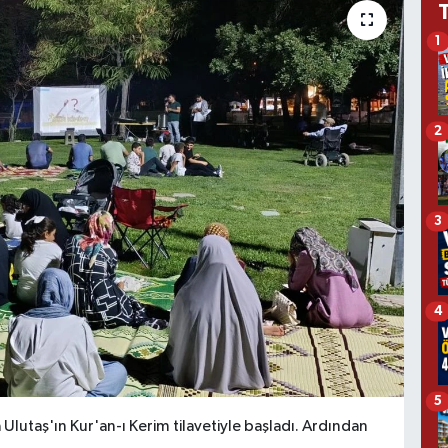
1
2
3
4
5
utaş'ın Kur'an-ı Kerim tilavetiyle başladı. Ardından