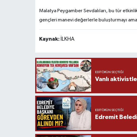
Malatya Peygamber Sevdalıları, bu tür etkinlik
gençleri manevi değerlerle buluşturmayı ama
Kaynak:
İLKHA
EDITÖRÜN SEÇTIĞI
Vanlı aktivistle
EDITÖRÜN SEÇTIĞI
Edremit Beledi