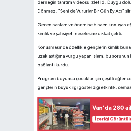
derneğin tanıtım videosu izletildi. Duygu dolu 
Dönmez, "Seni de Vururlar Bir Gün Ey Acı" şiiri
Geceninanlam ve önemine binaen konuşan eğ
kimlik ve şahsiyet meselesine dikkat çekti.
Konuşmasında özellikle gençlerin kimlik buna
uzaklaştığına vurgu yapan İslam, bu sorunun 
bağlantı kurdu.
Program boyunca çocuklar için çeşitli eğlenceli
gençlerin büyük ilgi gösterdiği etkinlik, cema
Van'da 280 ai
İçeriği Görüntül