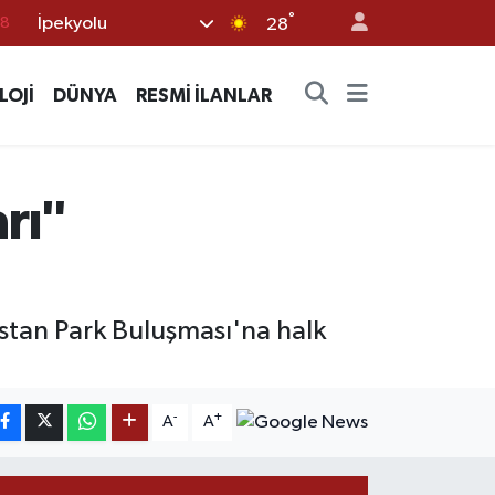
18
°
İpekyolu
28
18
32
LOJİ
DÜNYA
RESMİ İLANLAR
38
03
rı"
14
stan Park Buluşması'na halk
-
+
A
A