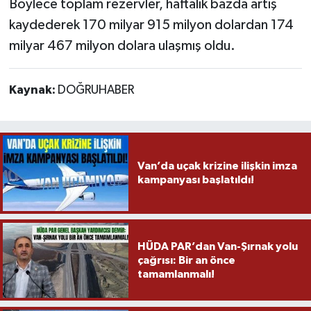
Böylece toplam rezervler, haftalık bazda artış
kaydederek 170 milyar 915 milyon dolardan 174
milyar 467 milyon dolara ulaşmış oldu.
Kaynak:
DOĞRUHABER
Van’da uçak krizine ilişkin imza
kampanyası başlatıldı!
HÜDA PAR’dan Van-Şırnak yolu
çağrısı: Bir an önce
tamamlanmalı!