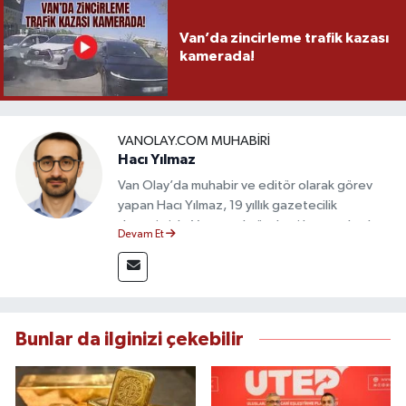
Van’da zincirleme trafik kazası
kamerada!
VANOLAY.COM MUHABIRI
Hacı Yılmaz
Van Olay’da muhabir ve editör olarak görev
yapan Hacı Yılmaz, 19 yıllık gazetecilik
deneyimiyle Van yerel gündemi başta olmak
Devam Et
üzere bölgesel ve ulusal gelişmeleri sahadan
takip etmektedir. Editoryal sürece katkı sunan
Yılmaz, tarafsızlık, doğruluk ve etik ilkeler
çerçevesinde ürettiği haberlerle kamuoyunu
güvenilir kaynaklara dayalı olarak
Bunlar da ilginizi çekebilir
bilgilendirmektedir.