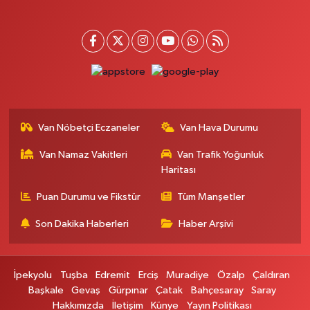
Hayat Eczanesi
Kışla Mah.Çınarlı Cad.1038 Sk.No:93 3-4
0 (432) 354 37 36
Yol Tarifi Al
Erdoğan Eczanesi
SEREFIYE MAHALLE URARTU SOKAK ESKİ İSTANBUL HAST. KRŞ. NO:6 B
Van Nöbetçi Eczaneler
Van Hava Durumu
0 (432) 215 82 65
Yol Tarifi Al
Van Namaz Vakitleri
Van Trafik Yoğunluk
Haritası
Derman Eczanesi
BAHÇELİEVLER MAH.MUSLİH GÖRENTAŞ BULVARI NO:57Çağdaş fırının
Puan Durumu ve Fikstür
Tüm Manşetler
karşısı
Son Dakika Haberleri
Haber Arşivi
0 (501) 322 00 65
Yol Tarifi Al
Yenı Sıfa Eczanesi
İpekyolu
Tuşba
Edremit
Erciş
Muradiye
Özalp
Çaldıran
VANYOLU CADDESİ NO:42
Başkale
Gevaş
Gürpınar
Çatak
Bahçesaray
Saray
0 (532) 689 22 50
Yol Tarifi Al
Hakkımızda
İletişim
Künye
Yayın Politikası