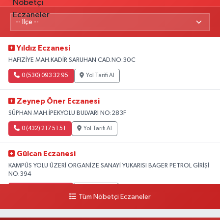
Yıldız Eczanesi
HAFIZİYE MAH.KADİR SARUHAN CAD.NO:30C
0 (530) 093 32 95
Yol Tarifi Al
Zeynep Öner Eczanesi
SÜPHAN MAH.İPEKYOLU BULVARI NO:283F
0 (432) 217 51 51
Yol Tarifi Al
Gülcan Eczanesi
KAMPÜS YOLU ÜZERİ ORGANİZE SANAYİ YUKARISI BAGER PETROL GİRİŞİ
NO:394
0 (533) 348 25 87
Yol Tarifi Al
Tüm Nöbetçi Eczaneler
Lütfiye Hanım Eczanesi