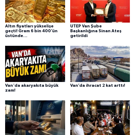
Altın fiyatları yükselişe
UTEP Van Şube
geçti! Gram 6 bin 400’ün
Başkanlığına Sinan Ateş
üstünde…
getirildi
Van'da akaryakıta büyük
Van’da ihracat 2 kat arttı!
zam!