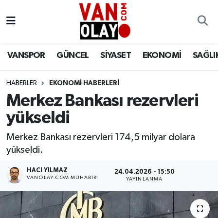
Vanspor
Van Nöbetçi Eczaneler
VANSPOR
GÜNCEL
SİYASET
EKONOMİ
SAĞLI
Güncel
Van Hava Durumu
HABERLER
EKONOMİ HABERLERİ
Siyaset
Van Namaz Vakitleri
Merkez Bankası rezervleri
Ekonomi
Van Trafik Yoğunluk Haritası
yükseldi
Sağlık
Süper Lig Puan Durumu ve Fikstür
Merkez Bankası rezervleri 174,5 milyar dolara
yükseldi.
Eğitim
Tüm Manşetler
HACI YILMAZ
24.04.2026 - 15:50
VANOLAY.COM MUHABIRI
YAYINLANMA
Bilim & Teknoloji
Son Dakika Haberleri
Dünya
Haber Arşivi