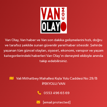
BAHÇİVAN MAH.15 TEMMUZ ŞEHİTLERİ CAD.NO:36B ÖZEL LOKMAN
HEKİM HASTANESİ ACİL KARŞISI
0 (501) 048 96 88
Yol Tarifi Al
Emek Eczanesi
MAHMUDİYE MAH.ATATÜRK CAD.NO:17B
Van Olay, Van haber ve Van son dakika gelişmelerini hızlı, doğru
0 (531) 621 69 65
Yol Tarifi Al
ve tarafsız şekilde sunan güvenilir yerel haber sitesidir. Şehirde
yaşanan tüm güncel olayları, siyaset, ekonomi, vanspor ve yaşam
Onay Eczanesi
kategorilerindeki haberleri Van Olay’ın deneyimli ekibiyle anında
MERAŞEL FEVZİ ÇAKMAK CAD. KÜLTÜR SARAYI KIZILAY KAN MERKEZİ
takip edebilirsiniz.
KARŞISI DIŞ KAPI NO:25B
0 (432) 212 66 67
Yol Tarifi Al
Vali Mithatbey Mahallesi Kışla Yolu Caddesi No:29/B
Yenı Derman Eczanesi
İPEKYOLU/VAN
Hatuniye Mah. Özel Akdamar Hastanesi Karşısı Güven Evleri A.Blok No:7
Akdamar Hastanesi Acil yanı. İpekyolu. Hatuniye mahallesi terzioğlu, Eski
0553 496 65 69
ikinisan kedili kavşağı, 65100 Ipekyolu Van
[email protected]
0 (432) 216 14 84
Yol Tarifi Al