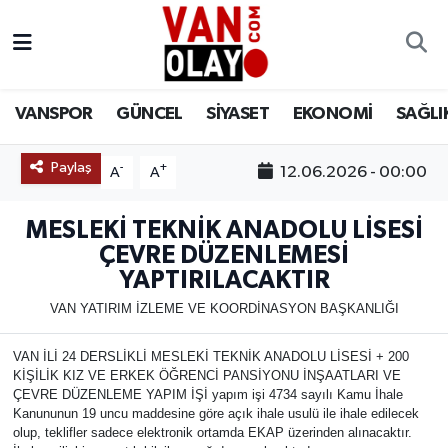
Vanspor
Van Nöbetçi Eczaneler
VANSPOR
GÜNCEL
SİYASET
EKONOMİ
SAĞLI
Güncel
Van Hava Durumu
Paylaş
-
+
12.06.2026 - 00:00
A
A
Siyaset
Van Namaz Vakitleri
MESLEKİ TEKNİK ANADOLU LİSESİ
Ekonomi
Van Trafik Yoğunluk Haritası
ÇEVRE DÜZENLEMESİ
YAPTIRILACAKTIR
Sağlık
Süper Lig Puan Durumu ve Fikstür
VAN YATIRIM İZLEME VE KOORDİNASYON BAŞKANLIĞI
Eğitim
Tüm Manşetler
VAN İLİ 24 DERSLİKLİ MESLEKİ TEKNİK ANADOLU LİSESİ + 200
KİŞİLİK KIZ VE ERKEK ÖĞRENCİ PANSİYONU İNŞAATLARI VE
Bilim & Teknoloji
Son Dakika Haberleri
ÇEVRE DÜZENLEME YAPIM İŞİ yapım işi 4734 sayılı Kamu İhale
Kanununun 19 uncu maddesine göre açık ihale usulü ile ihale edilecek
Dünya
Haber Arşivi
olup, teklifler sadece elektronik ortamda EKAP üzerinden alınacaktır.