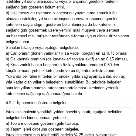
istekliler yıl sonu bilançosunu veya bilançonun gerekli kriterlerin
sağlandığını gösteren bölümlerini,
b) İlgili mevzuatı uyarınca bilançosunu yayımlatma zorunluluğu
olmayan istekliler, yıl sonu bilançosunu veya bilançonun gerekli
kriterlerin sağlandığını gösteren bölümlerini ya da bu kriterlerin
sağlandığını göstermek üzere yeminli mali müşavir veya serbest
muhasebeci mali müşavir tarafından e-forma uygun olarak düzenlenen
belgeyi sunar.
Sunulan bilanço veya eşdeğer belgelerde;
a) Cari oranın (dönen varlıklar / kısa vadeli borçlar) en az 0,75 olması,
b) Öz kaynak oranının (öz kaynaklar/ toplam aktif) en az 0,15 olması,
c) Kısa vadeli banka borçlarının öz kaynaklara oranının 0,50’den
küçük olması, yeterlik kriterleridir ve bu üç kriter birlikte aranır.
Yukarıda belirtilen kriterleri bir önceki yılda sağlayamayanlar, son üç
yıla kadar olan yılların belgelerini sunabilirler. Bu takdirde belgeleri
sunulan yılların parasal tutarlarının ortalaması üzerinden yeterlik
kriterlerinin sağlanıp sağlanmadığına bakılır.
4.2.2. İş hacmini gösteren belgeler:
İsteklinin ihalenin yapıldığı yıldan önceki yıla ait, aşağıda belirtilen
belgelerden birini sunması yeterlidir;
a) Toplam cirosunu gösteren gelir tablosu,
b) Yapım işleri cirosunu gösteren belgeler,
İsteklinin cirosunun teklif ettiği bedelin % 25 inden, yapım işleri