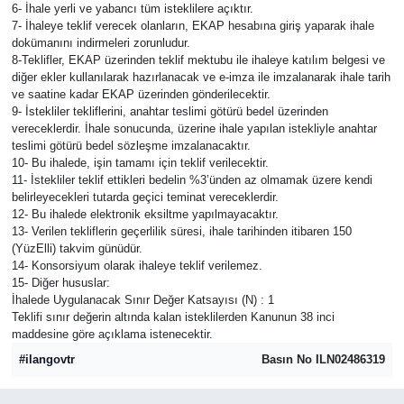
6- İhale yerli ve yabancı tüm isteklilere açıktır.
7- İhaleye teklif verecek olanların, EKAP hesabına giriş yaparak ihale
dokümanını indirmeleri zorunludur.
8-Teklifler, EKAP üzerinden teklif mektubu ile ihaleye katılım belgesi ve
diğer ekler kullanılarak hazırlanacak ve e-imza ile imzalanarak ihale tarih
ve saatine kadar EKAP üzerinden gönderilecektir.
9- İstekliler tekliflerini, anahtar teslimi götürü bedel üzerinden
vereceklerdir. İhale sonucunda, üzerine ihale yapılan istekliyle anahtar
teslimi götürü bedel sözleşme imzalanacaktır.
10- Bu ihalede, işin tamamı için teklif verilecektir.
11- İstekliler teklif ettikleri bedelin %3’ünden az olmamak üzere kendi
belirleyecekleri tutarda geçici teminat vereceklerdir.
12- Bu ihalede elektronik eksiltme yapılmayacaktır.
13- Verilen tekliflerin geçerlilik süresi, ihale tarihinden itibaren 150
(YüzElli) takvim günüdür.
14- Konsorsiyum olarak ihaleye teklif verilemez.
15- Diğer hususlar:
İhalede Uygulanacak Sınır Değer Katsayısı (N) : 1
Teklifi sınır değerin altında kalan isteklilerden Kanunun 38 inci
maddesine göre açıklama istenecektir.
#ilangovtr
Basın No ILN02486319