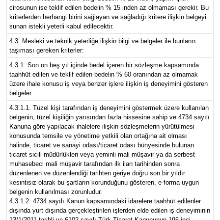
cirosunun ise teklif edilen bedelin % 15 inden az olmaması gerekir. Bu
kriterlerden herhangi birini sağlayan ve sağladığı kritere ilişkin belgeyi
sunan istekli yeterli kabul edilecektir.
4.3. Mesleki ve teknik yeterliğe ilişkin bilgi ve belgeler ile bunların
taşıması gereken kriterler:
4.3.1. Son on beş yıl içinde bedel içeren bir sözleşme kapsamında
taahhüt edilen ve teklif edilen bedelin % 60 oranından az olmamak
üzere ihale konusu iş veya benzer işlere ilişkin iş deneyimini gösteren
belgeler.
4.3.1.1. Tüzel kişi tarafından iş deneyimini göstermek üzere kullanılan
belgenin, tüzel kişiliğin yarısından fazla hissesine sahip ve 4734 sayılı
Kanuna göre yapılacak ihalelere ilişkin sözleşmelerin yürütülmesi
konusunda temsile ve yönetime yetkili olan ortağına ait olması
halinde, ticaret ve sanayi odası/ticaret odası bünyesinde bulunan
ticaret sicili müdürlükleri veya yeminli mali müşavir ya da serbest
muhasebeci mali müşavir tarafından ilk ilan tarihinden sonra
düzenlenen ve düzenlendiği tarihten geriye doğru son bir yıldır
kesintisiz olarak bu şartların korunduğunu gösteren, e-forma uygun
belgenin kullanılması zorunludur.
4.3.1.2. 4734 sayılı Kanun kapsamındaki idarelere taahhüt edilenler
dışında yurt dışında gerçekleştirilen işlerden elde edilen iş deneyiminin
13/1/2011 tarihli ve 6102 sayılı Türk Ticaret Kanununun 195 inci