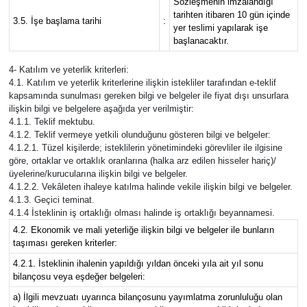
Sözleşmenin imzalandığı
tarihten itibaren 10 gün içinde
3.5. İşe başlama tarihi
:
yer teslimi yapılarak işe
başlanacaktır.
4- Katılım ve yeterlik kriterleri:
4.1. Katılım ve yeterlik kriterlerine ilişkin istekliler tarafından e-teklif
kapsamında sunulması gereken bilgi ve belgeler ile fiyat dışı unsurlara
ilişkin bilgi ve belgelere aşağıda yer verilmiştir:
4.1.1. Teklif mektubu.
4.1.2. Teklif vermeye yetkili olunduğunu gösteren bilgi ve belgeler:
4.1.2.1. Tüzel kişilerde; isteklilerin yönetimindeki görevliler ile ilgisine
göre, ortaklar ve ortaklık oranlarına (halka arz edilen hisseler hariç)/
üyelerine/kurucularına ilişkin bilgi ve belgeler.
4.1.2.2. Vekâleten ihaleye katılma halinde vekile ilişkin bilgi ve belgeler.
4.1.3. Geçici teminat.
4.1.4 İsteklinin iş ortaklığı olması halinde iş ortaklığı beyannamesi.
4.2. Ekonomik ve mali yeterliğe ilişkin bilgi ve belgeler ile bunların
taşıması gereken kriterler:
4.2.1. İsteklinin ihalenin yapıldığı yıldan önceki yıla ait yıl sonu
bilançosu veya eşdeğer belgeleri:
a) İlgili mevzuatı uyarınca bilançosunu yayımlatma zorunluluğu olan