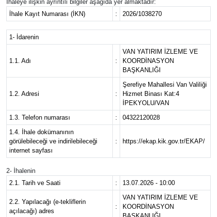
İhaleye ilişkin ayrıntılı bilgiler aşağıda yer almaktadır:
İhale Kayıt Numarası (İKN)
:
2026/1038270
RESMİ İLANLAR
1- İdarenin
VAN YATIRIM İZLEME VE
1.1. Adı
:
KOORDİNASYON
BAŞKANLIĞI
Şerefiye Mahallesi Van Valiliği
1.2. Adresi
:
Hizmet Binası Kat:4
İPEKYOLU/VAN
1.3. Telefon numarası
:
04322120028
1.4. İhale dokümanının
görülebileceği ve indirilebileceği
:
https://ekap.kik.gov.tr/EKAP/
internet sayfası
2- İhalenin
2.1. Tarih ve Saati
:
13.07.2026 - 10:00
VAN YATIRIM İZLEME VE
2.2. Yapılacağı (e-tekliflerin
:
KOORDİNASYON
açılacağı) adres
BAŞKANLIĞI