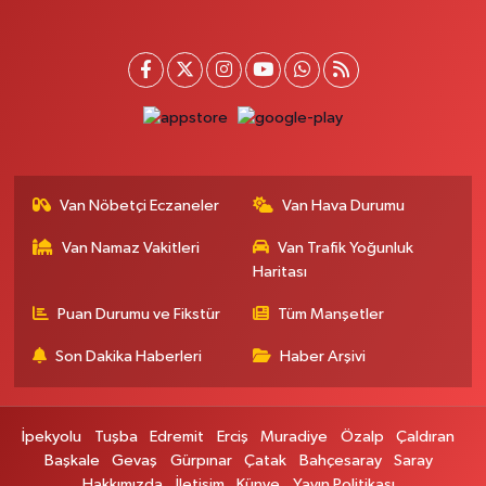
Van Nöbetçi Eczaneler
Van Hava Durumu
Van Namaz Vakitleri
Van Trafik Yoğunluk
Haritası
Puan Durumu ve Fikstür
Tüm Manşetler
Son Dakika Haberleri
Haber Arşivi
İpekyolu
Tuşba
Edremit
Erciş
Muradiye
Özalp
Çaldıran
Başkale
Gevaş
Gürpınar
Çatak
Bahçesaray
Saray
Hakkımızda
İletişim
Künye
Yayın Politikası