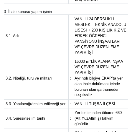
3- İhale konusu yapım işinin
VAN İLİ 24 DERSLİKLİ
MESLEKİ TEKNİK ANADOLU
LİSESİ + 200 KİŞİLİK KIZ VE
3.1. Adı
:
ERKEK ÖĞRENCİ
PANSİYONU İNŞAATLARI
VE ÇEVRE DÜZENLEME
YAPIM İŞİ
16000 m²'LİK ALANA İNŞAAT
VE ÇEVRE DÜZENLEME
YAPIM İŞİ
3.2. Niteliği, türü ve miktarı
:
Ayrıntılı bilgiye EKAP’ta yer
alan ihale dokümanı içinde
bulunan idari şartnameden
ulaşılabilir.
3.3. Yapılacağı/teslim edileceği yer
:
VAN İLİ TUŞBA İLÇESİ
Yer tesliminden itibaren 660
3.4. Süresi/teslim tarihi
:
(AltıYüzAltmış) takvim
günüdür.