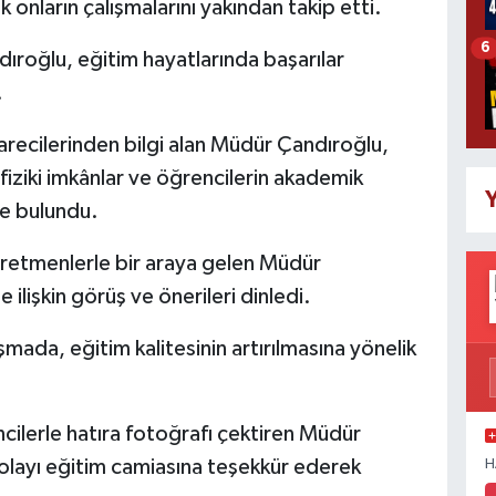
ak onların çalışmalarını yakından takip etti.
6
roğlu, eğitim hayatlarında başarılar
.
recilerinden bilgi alan Müdür Çandıroğlu,
fiziki imkânlar ve öğrencilerin akademik
Y
de bulundu.
etmenlerle bir araya gelen Müdür
ilişkin görüş ve önerileri dinledi.
ada, eğitim kalitesinin artırılmasına yönelik
ilerle hatıra fotoğrafı çektiren Müdür
dolayı eğitim camiasına teşekkür ederek
H