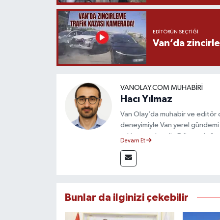
EDITÖRÜN SEÇTIĞI
Van’da zincirl
VANOLAY.COM MUHABIRI
Hacı Yılmaz
Van Olay’da muhabir ve editör ol
deneyimiyle Van yerel gündemi 
takip etmektedir. Editoryal sürec
Devam Et
çerçevesinde ürettiği haberlerl
bilgilendirmektedir.
Bunlar da ilginizi çekebilir