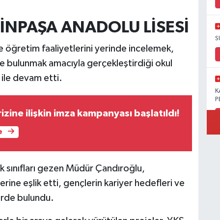
İNPAŞA ANADOLU LİSESİ
S
öğretim faaliyetlerini yerinde incelemek,
e bulunmak amacıyla gerçekleştirdiği okul
ile devam etti.
K
P
izine ilişkin imza kampanyası başlatıldı!
e
B
Ö
k sınıfları gezen Müdür Çandıroğlu,
rine eşlik etti, gençlerin kariyer hedefleri ve
erde bulundu.
M