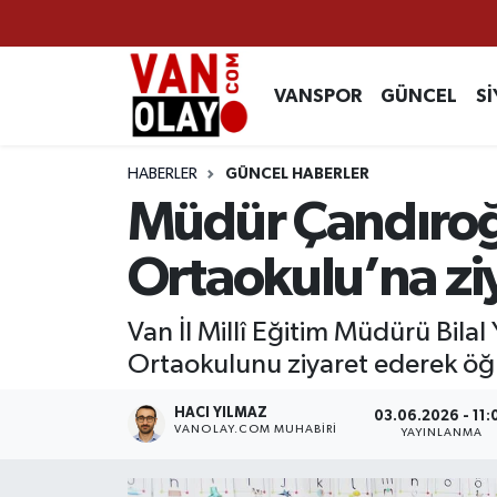
Vanspor
Van Nöbetçi Eczaneler
VANSPOR
GÜNCEL
Sİ
Güncel
Van Hava Durumu
HABERLER
GÜNCEL HABERLER
Siyaset
Van Namaz Vakitleri
Müdür Çandıroğ
Ekonomi
Van Trafik Yoğunluk Haritası
Ortaokulu’na zi
Sağlık
Süper Lig Puan Durumu ve Fikstür
Van İl Millî Eğitim Müdürü Bila
Ortaokulunu ziyaret ederek öğr
Eğitim
Tüm Manşetler
HACI YILMAZ
03.06.2026 - 11:
Bilim & Teknoloji
Son Dakika Haberleri
VANOLAY.COM MUHABIRI
YAYINLANMA
Dünya
Haber Arşivi