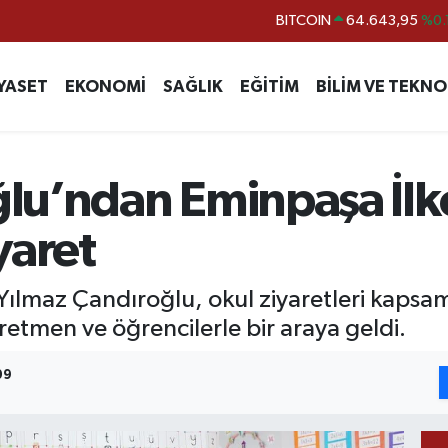
DOLAR
47,6704
EURO
55,0406
%-0.
YASET
EKONOMİ
SAĞLIK
EĞİTİM
BİLİM VE TEKNO
STERLİN
64,2143
GRAM ALTIN
6500.87
%0.
BİST100
13.799
%
lu’ndan Eminpaşa İlk
yaret
l Yılmaz Çandıroğlu, okul ziyaretleri kaps
etmen ve öğrencilerle bir araya geldi.
09