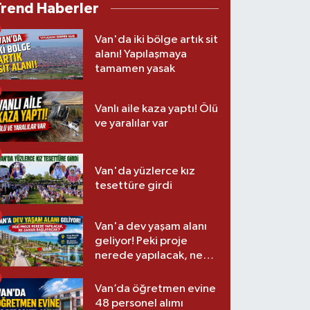
Trend Haberler
Van'da iki bölge artık sit
alanı! Yapılaşmaya
tamamen yasak
Vanlı aile kaza yaptı! Ölü
ve yaralılar var
Van'da yüzlerce kız
tesettüre girdi
Van'a dev yaşam alanı
geliyor! Peki proje
nerede yapılacak, ne
zaman başlayacak?
Van’da öğretmen evine
48 personel alımı