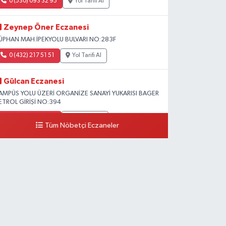
0 (530) 093 32 95
Yol Tarifi Al
Zeynep Öner Eczanesi
ÜPHAN MAH.İPEKYOLU BULVARI NO:283F
0 (432) 217 51 51
Yol Tarifi Al
Gülcan Eczanesi
AMPÜS YOLU ÜZERİ ORGANİZE SANAYİ YUKARISI BAGER
ETROL GİRİŞİ NO:394
0 (533) 348 25 87
Yol Tarifi Al
Tüm Nöbetçi Eczaneler
Lütfiye Hanım Eczanesi
AHÇİVAN MAH.15 TEMMUZ ŞEHİTLERİ CAD.NO:36B
ZEL LOKMAN HEKİM HASTANESİ ACİL KARŞISI
0 (501) 048 96 88
Yol Tarifi Al
Emek Eczanesi
AHMUDİYE MAH.ATATÜRK CAD.NO:17B