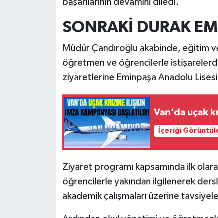
başarılarının devamını diledi.
SONRAKİ DURAK EM
Müdür Çandıroğlu akabinde, eğitim ve 
öğretmen ve öğrencilerle istişarelerd
ziyaretlerine Eminpaşa Anadolu Lisesi 
Van’da uçak kr
İçeriği Görüntül
Ziyaret programı kapsamında ilk olara
öğrencilerle yakından ilgilenerek dersle
akademik çalışmaları üzerine tavsiyel