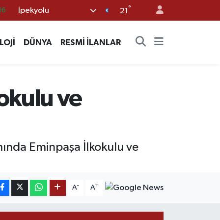
°
İpekyolu
21
%0
08
LOJİ
DÜNYA
RESMİ İLANLAR
%0
12
70
okulu ve
amında Eminpaşa İlkokulu ve
-
+
A
A