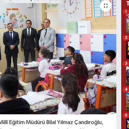
1
2
3
4
5
 Millî Eğitim Müdürü Bilal Yılmaz Çandıroğlu,