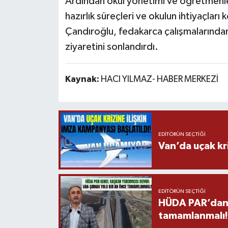
Ardından okul yönetimi ve öğretmenler
hazırlık süreçleri ve okulun ihtiyaçla
Çandıroğlu, fedakarca çalışmalarında
ziyaretini sonlandırdı.
Kaynak:
HACI YILMAZ- HABER MERKEZİ
EDITÖRÜN SEÇTIĞI
Van’da uçak kri
EDITÖRÜN SEÇTIĞI
HÜDA PAR’dan V
tamamlanmalı!