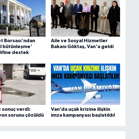
C
et Borsası'ndan
Aile ve Sosyal Hizmetler
l bütünleşme'
Bakanı Göktaş, Van'a geldi
A
lifine destek
A
N
 sonuç verdi:
Van’da uçak krizine ilişkin
yon sorunu çözüldü
imza kampanyası başlatıldı!