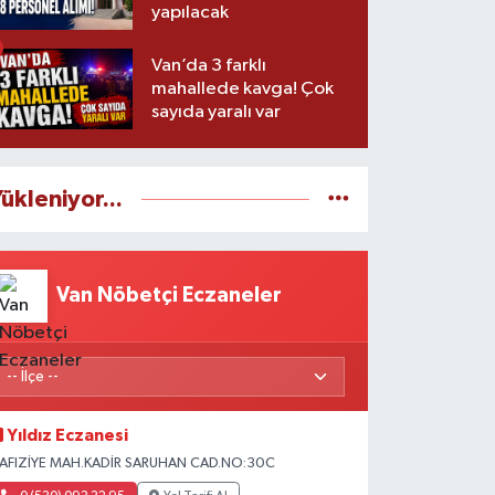
yapılacak
Van’da 3 farklı
mahallede kavga! Çok
sayıda yaralı var
ükleniyor...
Van Nöbetçi Eczaneler
Yıldız Eczanesi
AFIZİYE MAH.KADİR SARUHAN CAD.NO:30C