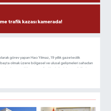
S
K
eme trafik kazası kamerada!
B
N
arak görev yapan Hacı Yılmaz, 19 yıllık gazetecilik
başta olmak üzere bölgesel ve ulusal gelişmeleri sahadan
e katkı sunan Yılmaz, tarafsızlık, doğruluk ve etik ilkeler
V
e kamuoyunu güvenilir kaynaklara dayalı olarak
Y