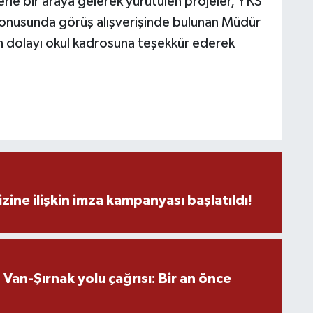
le bir araya gelerek yürütülen projeler, YKS
rı konusunda görüş alışverişinde bulunan Müdür
n dolayı okul kadrosuna teşekkür ederek
M
K
H
E
H
6
zine ilişkin imza kampanyası başlatıldı!
K
an-Şırnak yolu çağrısı: Bir an önce