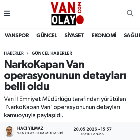
Vanspor
Van Nöbetçi Eczaneler
VANSPOR
GÜNCEL
SİYASET
EKONOMİ
SAĞLI
Güncel
Van Hava Durumu
HABERLER
GÜNCEL HABERLER
Siyaset
Van Namaz Vakitleri
NarkoKapan Van
Ekonomi
Van Trafik Yoğunluk Haritası
operasyonunun detayları
belli oldu
Sağlık
Süper Lig Puan Durumu ve Fikstür
Van İl Emniyet Müdürlüğü tarafından yürütülen
Eğitim
Tüm Manşetler
‘NarkoKapan Van’ operasyonunun detayları
kamuoyuyla paylaşıldı.
Bilim & Teknoloji
Son Dakika Haberleri
HACI YILMAZ
20.05.2026 - 15:57
VANOLAY.COM MUHABIRI
YAYINLANMA
Dünya
Haber Arşivi