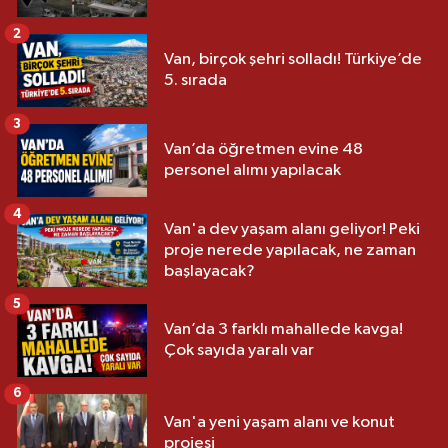
2
Van, birçok şehri solladı! Türkiye’de
5. sırada
3
Van’da öğretmen evine 48
personel alımı yapılacak
4
Van'a dev yaşam alanı geliyor! Peki
proje nerede yapılacak, ne zaman
başlayacak?
5
Van’da 3 farklı mahallede kavga!
Çok sayıda yaralı var
6
Van'a yeni yaşam alanı ve konut
projesi