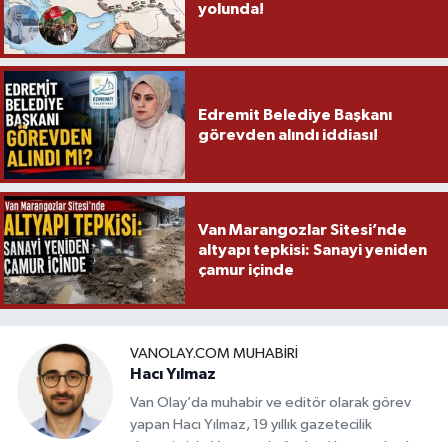
yolunda!
Edremit Belediye Başkanı
görevden alındı iddiası!
Van Marangozlar Sitesi’nde
altyapı tepkisi: Sanayi yeniden
çamur içinde
VANOLAY.COM MUHABIRI
Hacı Yılmaz
Van Olay’da muhabir ve editör olarak görev
yapan Hacı Yılmaz, 19 yıllık gazetecilik
deneyimiyle Van yerel gündemi başta olmak