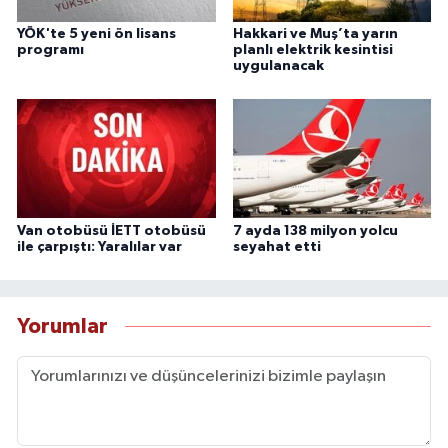
YÖK'te 5 yeni ön lisans
Hakkari ve Muş’ta yarın
programı
planlı elektrik kesintisi
uygulanacak
Van otobüsü İETT otobüsü
7 ayda 138 milyon yolcu
ile çarpıştı: Yaralılar var
seyahat etti
Yorumlar