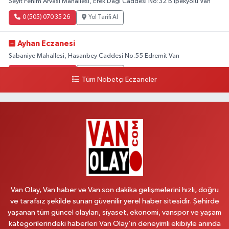
Seyit Fehim Arvasi Mahallesi, Erek Dağı Caddesi No:32 B İpekyolu Van
0 (505) 070 35 26
Yol Tarifi Al
Ayhan Eczanesi
Şabaniye Mahallesi, Hasanbey Caddesi No:55 Edremit Van
0 (505) 636 94 65
Yol Tarifi Al
Tüm Nöbetçi Eczaneler
Baran Eczanesi
Şehit Jandarma Binbaşı Cesur Mahallesi, Vali Münir Karaloğlu Caddesi
No:6 D Çaldıran Van
0 (538) 376 47 15
Yol Tarifi Al
Vitamin Eczanesi
Vanyolu Mahallesi, Kara Yusuf Bey Caddesi No:99 B Erciş Van
Van Olay, Van haber ve Van son dakika gelişmelerini hızlı, doğru
0 (432) 351 02 96
Yol Tarifi Al
ve tarafsız şekilde sunan güvenilir yerel haber sitesidir. Şehirde
yaşanan tüm güncel olayları, siyaset, ekonomi, vanspor ve yaşam
Koç Eczanesi
kategorilerindeki haberleri Van Olay’ın deneyimli ekibiyle anında