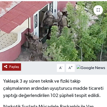
RESMİ İLANLAR
Paylaş
-
+
A
A
Yaklaşık 3 ay süren teknik ve fiziki takip
çalışmalarının ardından uyuşturucu madde ticareti
yaptığı değerlendirilen 102 şüpheli tespit edildi.
Narkotik Suçlarla Mücadele Başkanlığı ile Van