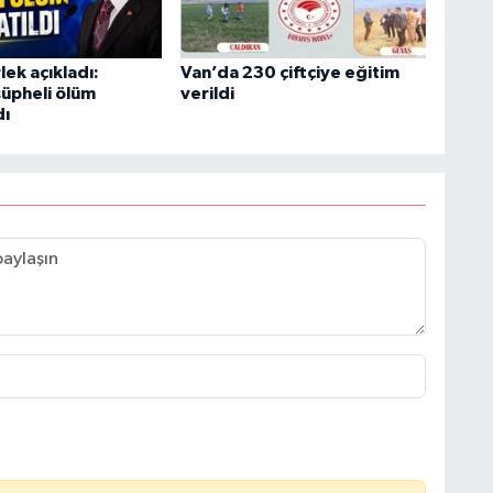
ek açıkladı:
Van’da 230 çiftçiye eğitim
şüpheli ölüm
verildi
dı