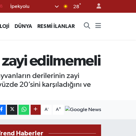
°
İpekyolu
28
18
32
LOJİ
DÜNYA
RESMİ İLANLAR
38
03
14
e zayi edilmemeli
anların derilerinin zayi
yüzde 20’sini karşıladığını ve
-
+
A
A
Trend Haberler