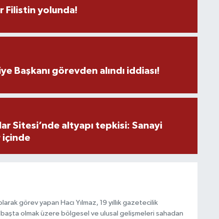
r Filistin yolunda!
A
ş
ye Başkanı görevden alındı iddiası!
C
r Sitesi’nde altyapı tepkisi: Sanayi
 içinde
Z
E
3
arak görev yapan Hacı Yılmaz, 19 yıllık gazetecilik
başta olmak üzere bölgesel ve ulusal gelişmeleri sahadan