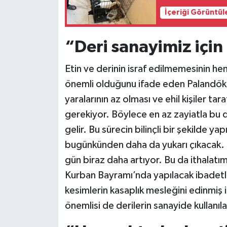
İçeriği Görüntül
“Deri sanayimiz içi
Etin ve derinin israf edilmemesinin h
önemli olduğunu ifade eden Palandök
yaralarının az olması ve ehil kişiler t
gerekiyor. Böylece en az zayiatla bu de
gelir. Bu sürecin bilinçli bir şekilde ya
bugünkünden daha da yukarı çıkacak. B
gün biraz daha artıyor. Bu da ithalat
Kurban Bayramı’nda yapılacak ibadetler
kesimlerin kasaplık mesleğini edinmiş 
önemlisi de derilerin sanayide kullanıla