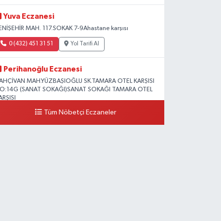
Yuva Eczanesi
ENİŞEHİR MAH. 117.SOKAK 7-9Ahastane karşısı
0 (432) 451 31 51
Yol Tarifi Al
Perihanoğlu Eczanesi
AHÇİVAN MAH.YÜZBAŞIOĞLU SK.TAMARA OTEL KARŞISI
O:14G (SANAT SOKAĞI)SANAT SOKAĞI TAMARA OTEL
ARŞISI
Tüm Nöbetçi Eczaneler
0 (432) 216 24 25
Yol Tarifi Al
Aydın Eczanesi
ecep Tayyip Erdoğan Mah.Azerbaycan Cad.104 B
0 (538) 861 36 16
Yol Tarifi Al
Arjin Eczanesi
EYAZIT MAH.ZEYLAN CADDESİ OKYANUS GİYİM YANI
O:1