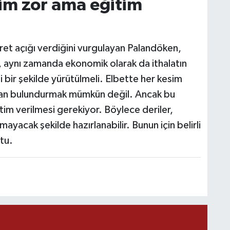
im zor ama eğitim
K
aret açığı verdiğini vurgulayan Palandöken,
p
a, aynı zamanda ekonomik olarak da ithalatın
li bir şekilde yürütülmeli. Elbette her kesim
san bulundurmak mümkün değil. Ancak bu
tim verilmesi gerekiyor. Böylece deriler,
A
ayacak şekilde hazırlanabilir. Bunun için belirli
tu.
Z
K
U