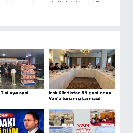
e katkı sunan Yılmaz, tarafsızlık, doğruluk ve etik ilkeler
H
e kamuoyunu güvenilir kaynaklara dayalı olarak
B
B
C
C
0 aileye ayni
Irak Kürdistan Bölgesi’nden
Van’a turizm çıkarması!
B