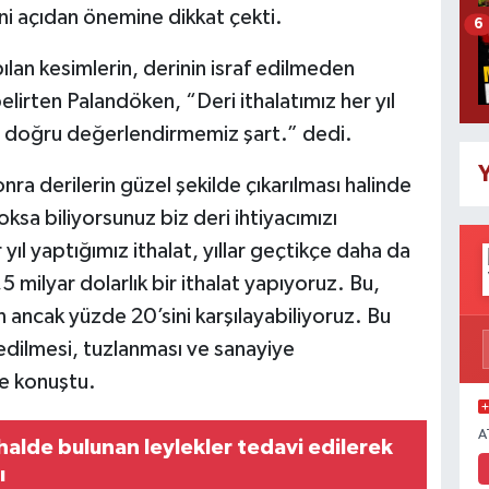
i açıdan önemine dikkat çekti.
6
apılan kesimlerin, derinin israf edilmeden
elirten Palandöken, “Deri ithalatımız her yıl
ğı doğru değerlendirmemiz şart.” dedi.
Y
a derilerin güzel şekilde çıkarılması halinde
oksa biliyorsunuz biz deri ihtiyacımızı
 yıl yaptığımız ithalat, yıllar geçtikçe daha da
5 milyar dolarlık bir ithalat yapıyoruz. Bu,
 ancak yüzde 20’sini karşılayabiliyoruz. Bu
 edilmesi, tuzlanması ve sanayiye
de konuştu.
A
halde bulunan leylekler tedavi edilerek
ı