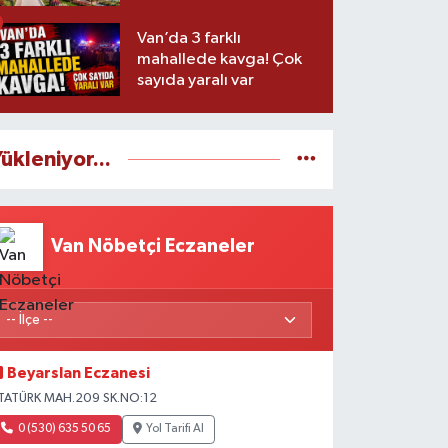
zaman başlayacak?
Van’da 3 farklı
mahallede kavga! Çok
sayıda yaralı var
ükleniyor...
Van Nöbetçi Eczaneler
Beyarslan Eczanesi
TATÜRK MAH.209 SK.NO:12
0 (530) 635 50 65
Yol Tarifi Al