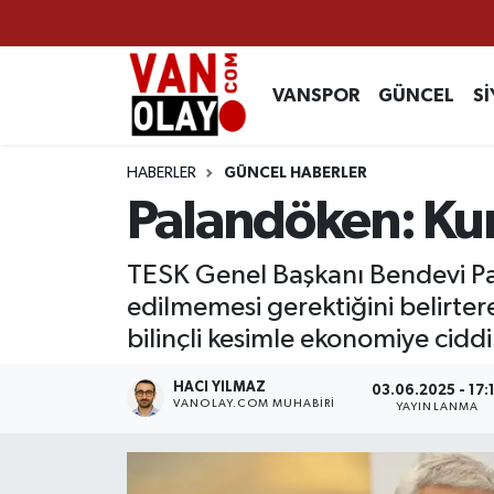
Vanspor
Van Nöbetçi Eczaneler
VANSPOR
GÜNCEL
Sİ
Güncel
Van Hava Durumu
HABERLER
GÜNCEL HABERLER
Siyaset
Van Namaz Vakitleri
Palandöken: Kurb
Ekonomi
Van Trafik Yoğunluk Haritası
TESK Genel Başkanı Bendevi Pal
edilmemesi gerektiğini belirterek
Sağlık
Süper Lig Puan Durumu ve Fikstür
bilinçli kesimle ekonomiye ciddi
Eğitim
Tüm Manşetler
HACI YILMAZ
03.06.2025 - 17:
VANOLAY.COM MUHABIRI
YAYINLANMA
Bilim & Teknoloji
Son Dakika Haberleri
Dünya
Haber Arşivi