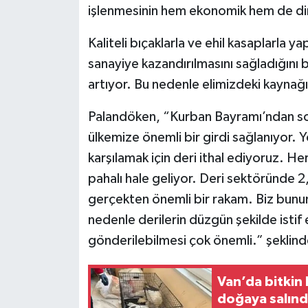
işlenmesinin hem ekonomik hem de din
Kaliteli bıçaklarla ve ehil kasaplarla y
sanayiye kazandırılmasını sağladığını b
artıyor. Bu nedenle elimizdeki kayna
Palandöken, “Kurban Bayramı’ndan sonr
ülkemize önemli bir girdi sağlanıyor. Y
karşılamak için deri ithal ediyoruz. Her
pahalı hale geliyor. Deri sektöründe 2,
gerçekten önemli bir rakam. Biz bunun
nedenle derilerin düzgün şekilde istif
gönderilebilmesi çok önemli.” şeklin
Van’da bitkin 
doğaya salınd