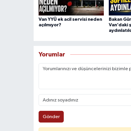
Van YYÜ ek acil servisi neden
Bakan Gürl
açılmıyor?
Van’daki 
aydınlatıl
Yorumlar
Gönder