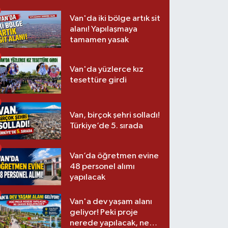
Van'da iki bölge artık sit
alanı! Yapılaşmaya
tamamen yasak
Van'da yüzlerce kız
tesettüre girdi
Van, birçok şehri solladı!
Türkiye’de 5. sırada
Van’da öğretmen evine
48 personel alımı
yapılacak
Van'a dev yaşam alanı
geliyor! Peki proje
nerede yapılacak, ne