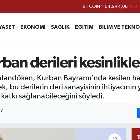
DOLAR
47,7436
%0.
EURO
55,2510
%0.
YASET
EKONOMİ
SAĞLIK
EĞİTİM
BİLİM VE TEKNO
STERLİN
64,4811
%0.
GRAM ALTIN
6660.55
%0.
BİST100
13.779
%-
an derileri kesinlikl
andöken, Kurban Bayramı’nda kesilen hayv
, bu derilerin deri sanayisinin ihtiyacının 
 katkı sağlanabileceğini söyledi.
17