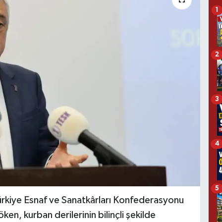
1
2
3
4
5
Türkiye Esnaf ve Sanatkârları Konfederasyonu
n, kurban derilerinin bilinçli şekilde