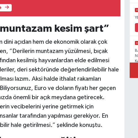
e
Y
n muntazam kesim şart”
em dini açıdan hem de ekonomik olarak çok
en, “Derilerin muntazam yüzülmesi, bıçak
B
N
arafından kesilmiş hayvanlardan elde edilmesi
K
riler, deri sektöründe değerlendirilebilir hale
pılması lazım. Aksi halde ithalat rakamları
iliyorsunuz, Euro ve doların fiyatı her geçen
R
ımızda önemli bir açık meydana getirecek.
in vecibelerini yerine getirmek için
insanlar tarafından yapılması gerekiyor. En
bilir hale getirilmesi.” şeklinde konuştu.
B
N