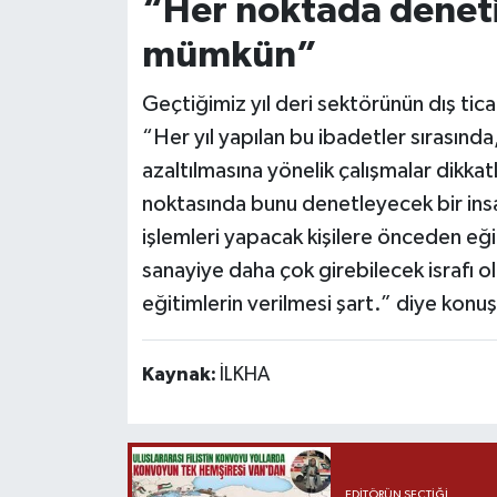
“Her noktada denet
mümkün”
Geçtiğimiz yıl deri sektörünün dış tic
“Her yıl yapılan bu ibadetler sırasınd
azaltılmasına yönelik çalışmalar dikkat
noktasında bunu denetleyecek bir in
işlemleri yapacak kişilere önceden eği
sanayiye daha çok girebilecek israfı olm
eğitimlerin verilmesi şart.” diye konuş
Kaynak:
İLKHA
EDITÖRÜN SEÇTIĞI