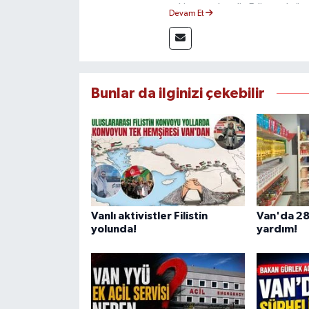
takip etmektedir. Editoryal sürec
Devam Et
çerçevesinde ürettiği haberlerl
bilgilendirmektedir.
Bunlar da ilginizi çekebilir
Vanlı aktivistler Filistin
Van'da 28
yolunda!
yardım!