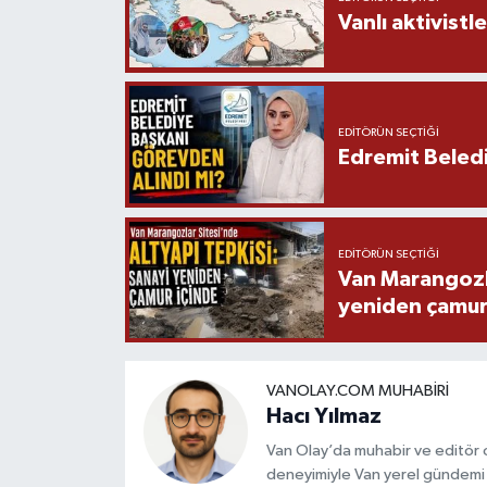
Vanlı aktivistle
EDITÖRÜN SEÇTIĞI
Edremit Beledi
EDITÖRÜN SEÇTIĞI
Van Marangozla
yeniden çamur
VANOLAY.COM MUHABIRI
Hacı Yılmaz
Van Olay’da muhabir ve editör ol
deneyimiyle Van yerel gündemi 