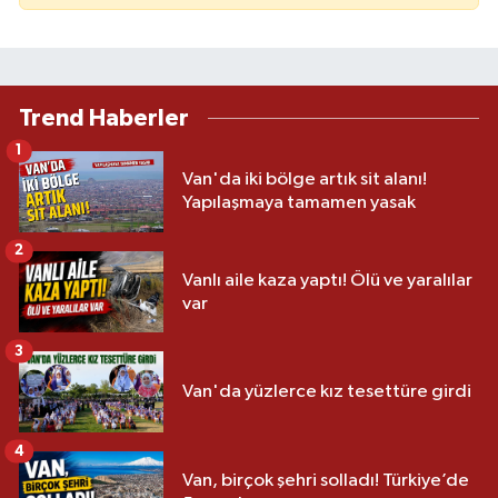
Trend Haberler
1
Van'da iki bölge artık sit alanı!
Yapılaşmaya tamamen yasak
2
Vanlı aile kaza yaptı! Ölü ve yaralılar
var
3
Van'da yüzlerce kız tesettüre girdi
4
Van, birçok şehri solladı! Türkiye’de