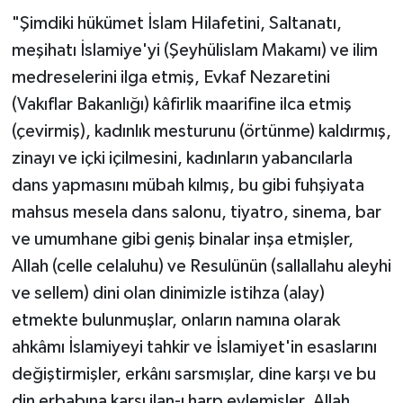
"Şimdiki hükümet İslam Hilafetini, Saltanatı,
meşihatı İslamiye'yi (Şeyhülislam Makamı) ve ilim
medreselerini ilga etmiş, Evkaf Nezaretini
(Vakıflar Bakanlığı) kâfirlik maarifine ilca etmiş
(çevirmiş), kadınlık mesturunu (örtünme) kaldırmış,
zinayı ve içki içilmesini, kadınların yabancılarla
dans yapmasını mübah kılmış, bu gibi fuhşiyata
mahsus mesela dans salonu, tiyatro, sinema, bar
ve umumhane gibi geniş binalar inşa etmişler,
Allah (celle celaluhu) ve Resulünün (sallallahu aleyhi
ve sellem) dini olan dinimizle istihza (alay)
etmekte bulunmuşlar, onların namına olarak
ahkâmı İslamiyeyi tahkir ve İslamiyet'in esaslarını
değiştirmişler, erkânı sarsmışlar, dine karşı ve bu
din erbabına karşı ilan-ı harp eylemişler. Allah