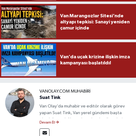
Van Marangozlar Sitesi’nde
altyapı tepkisi: Sanayi yeniden
çamur içinde
Van’da uçak krizine ilişkin imza
kampanyası başlatıldı!
VANOLAY.COM MUHABIRI
Suat Tink
Van Olay’da muhabir ve editör olarak görev
yapan Suat Tink, Van yerel gündemi başta
olmak üzere bölgesel ve ulusal gelişmeleri
Devam Et
yakından takip etmektedir. İletişim Fakültesi
mezunu olan Tink, sahadan edindiği bilgilerle