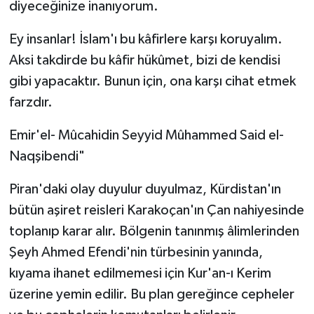
diyeceğinize inanıyorum.
Ey insanlar! İslam'ı bu kâfirlere karşı koruyalım.
Aksi takdirde bu kâfir hükûmet, bizi de kendisi
gibi yapacaktır. Bunun için, ona karşı cihat etmek
farzdır.
Emir'el- Mûcahidin Seyyid Mûhammed Said el-
Naqşibendi"
Piran'daki olay duyulur duyulmaz, Kürdistan'ın
bütün aşiret reisleri Karakoçan'ın Çan nahiyesinde
toplanıp karar alır. Bölgenin tanınmış âlimlerinden
Şeyh Ahmed Efendi'nin türbesinin yanında,
kıyama ihanet edilmemesi için Kur'an-ı Kerim
üzerine yemin edilir. Bu plan gereğince cepheler