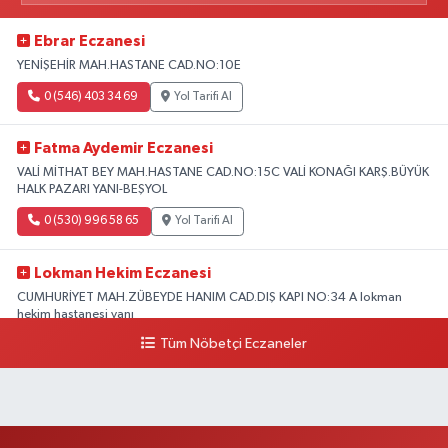
Ebrar Eczanesi
YENİŞEHİR MAH.HASTANE CAD.NO:10E
0 (546) 403 34 69
Yol Tarifi Al
Fatma Aydemir Eczanesi
VALİ MİTHAT BEY MAH.HASTANE CAD.NO:15C VALİ KONAĞI KARŞ.BÜYÜK
HALK PAZARI YANI-BEŞYOL
0 (530) 996 58 65
Yol Tarifi Al
Lokman Hekim Eczanesi
CUMHURİYET MAH.ZÜBEYDE HANIM CAD.DIŞ KAPI NO:34 A lokman
hekim hastanesi yanı
Tüm Nöbetçi Eczaneler
0 (432) 503 93 23
Yol Tarifi Al
Hekimoğlu Eczanesi
Vanyolu Caddesi Yeni Diş Hastanesi Yanı NO:102F