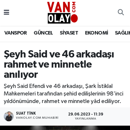
Vanspor
Van Nöbetçi Eczaneler
VANSPOR
GÜNCEL
SİYASET
EKONOMİ
SAĞLI
Güncel
Van Hava Durumu
Siyaset
Van Namaz Vakitleri
Şeyh Said ve 46 arkadaşı
rahmet ve minnetle
Ekonomi
Van Trafik Yoğunluk Haritası
anılıyor
Sağlık
Süper Lig Puan Durumu ve Fikstür
Şeyh Said Efendi ve 46 arkadaşı, Şark İstiklal
Mahkemeleri tarafından şehid edilişlerinin 98'inci
Eğitim
Tüm Manşetler
yıldönümünde, rahmet ve minnetle yâd ediliyor.
Bilim & Teknoloji
Son Dakika Haberleri
SUAT TINK
29.06.2023 - 11:39
VANOLAY.COM MUHABIRI
YAYINLANMA
Dünya
Haber Arşivi