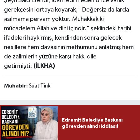
Şeyh Said Efendi, idam edilmeden önce varlık
gerekçesini ortaya koyarak, "Değersiz dallarda
asılmama pervam yoktur. Muhakkak ki
mücadelem Allah ve dini içindir." şeklindeki tarihi
ifadeleri haykırmış, kendinden sonra gelecek
nesillere hem davasının mefhumunu anlatmış hem
de zalimlerin yüzüne karşı hakkı dile
getirmişti.
(İLKHA)
Muhabir:
Suat Tink
Edremit Belediye Başkanı
görevden alındı iddiası!