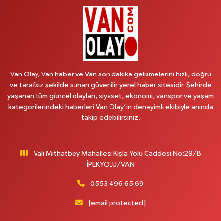
0 (541) 147 65 65
Yol Tarifi Al
Koç Eczanesi
CUMHURİYET MAH.KONAK SK.NO:6
0 (530) 442 24 65
Yol Tarifi Al
Van Olay, Van haber ve Van son dakika gelişmelerini hızlı, doğru
Yiğit Eczanesi
ve tarafsız şekilde sunan güvenilir yerel haber sitesidir. Şehirde
HATUNİYE MAHALLESİ ASMİN SOKAK NO:3 A ÖZEL AKDAMAR
yaşanan tüm güncel olayları, siyaset, ekonomi, vanspor ve yaşam
HASTANESİ KARŞISI
kategorilerindeki haberleri Van Olay’ın deneyimli ekibiyle anında
takip edebilirsiniz.
0 (432) 217 11 10
Yol Tarifi Al
Akdağ Eczanesi
Vali Mithatbey Mahallesi Kışla Yolu Caddesi No:29/B
SÜPHAN MAH.İPEKYOLU CAD.NO:283G BAHÇEŞEHİR KOLEJİ KARŞISI-
ABAKAN PLAZA
İPEKYOLU/VAN
0 (542) 378 02 68
Yol Tarifi Al
0553 496 65 69
[email protected]
Ozan Eczanesi
SERHAT MAHALLESİ CUMHURİYET BULVARI VAN AVM YANI NO:137