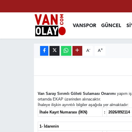
Vanspor
Van Nöbetçi Eczaneler
VANSPOR
GÜNCEL
Sİ
Güncel
Van Hava Durumu
-
+
A
A
Siyaset
Van Namaz Vakitleri
Ekonomi
Van Trafik Yoğunluk Haritası
Sağlık
Süper Lig Puan Durumu ve Fikstür
Van Saray Sırımlı Göleti Sulaması Onarımı
yapım işi
Eğitim
Tüm Manşetler
ortamda EKAP üzerinden alınacaktır.
İhaleye ilişkin ayrıntılı bilgiler aşağıda yer almaktadır:
İhale Kayıt Numarası (İKN)
:
2026/892114
Bilim & Teknoloji
Son Dakika Haberleri
1- İdarenin
Dünya
Haber Arşivi