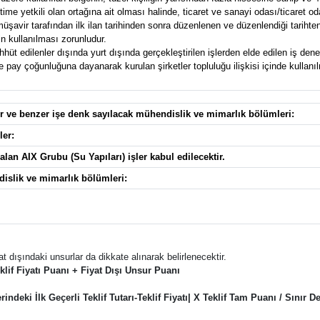
e yetkili olan ortağına ait olması halinde, ticaret ve sanayi odası/ticaret od
avir tarafından ilk ilan tarihinden sonra düzenlenen ve düzenlendiği tarihten g
n kullanılması zorunludur.
t edilenler dışında yurt dışında gerçekleştirilen işlerden elde edilen iş deney
pay çoğunluğuna dayanarak kurulan şirketler topluluğu ilişkisi içinde kullanılma
ler ve benzer işe denk sayılacak mühendislik ve mimarlık bölümleri:
ler:
lan AIX Grubu (Su Yapıları) işler kabul edilecektir.
dislik ve mimarlık bölümleri:
at dışındaki unsurlar da dikkate alınarak belirlenecektir.
f Fiyatı Puanı + Fiyat Dışı Unsur Puanı
deki İlk Geçerli Teklif Tutarı-Teklif Fiyatı| X Teklif Tam Puanı / Sınır Değ