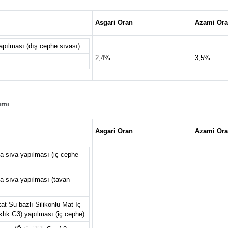
Asgari Oran
Azami Or
apılması (dış cephe sıvası)
2,4%
3,5%
ımı
Asgari Oran
Azami Or
a sıva yapılması (iç cephe
la sıva yapılması (tavan
at Su bazlı Silikonlu Mat İç
lık:G3) yapılması (iç cephe)