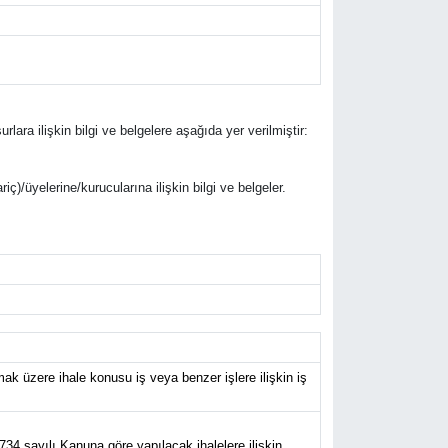
rlara ilişkin bilgi ve belgelere aşağıda yer verilmiştir:
riç)/üyelerine/kurucularına ilişkin bilgi ve belgeler.
k üzere ihale konusu iş veya benzer işlere ilişkin iş
734 sayılı Kanuna göre yapılacak ihalelere ilişkin