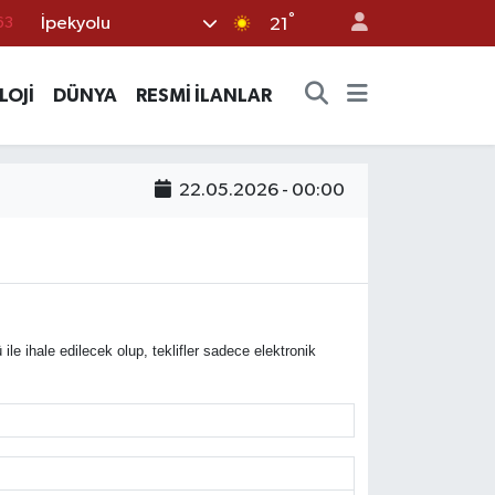
°
İpekyolu
16
21
02
LOJİ
DÜNYA
RESMİ İLANLAR
07
44
70
22.05.2026 - 00:00
63
 ihale edilecek olup, teklifler sadece elektronik