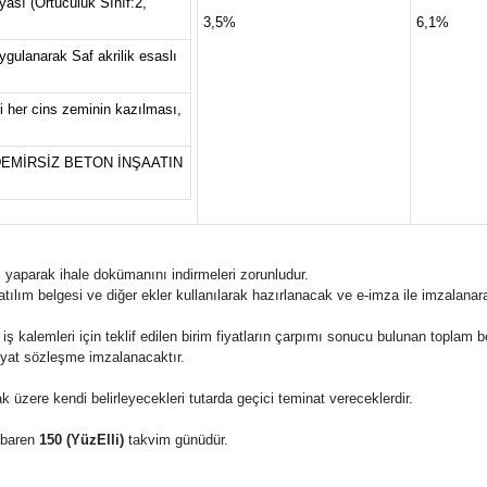
yası (Örtücülük Sınıf:2,
3,5%
6,1%
ygulanarak Saf akrilik esaslı
i her cins zeminin kazılması,
EMİRSİZ BETON İNŞAATIN
 yaparak ihale dokümanını indirmeleri zorunludur.
katılım belgesi ve diğer ekler kullanılarak hazırlanacak ve e-imza ile imzalana
 bu iş kalemleri için teklif edilen birim fiyatların çarpımı sonucu bulunan toplam 
fiyat sözleşme imzalanacaktır.
k üzere kendi belirleyecekleri tutarda geçici teminat vereceklerdir.
tibaren
150 (YüzElli)
takvim günüdür.