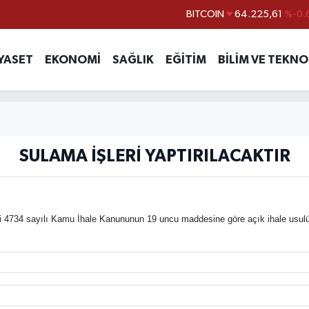
DOLAR
47,7143
%0.
EURO
55,0317
%-0.
YASET
EKONOMİ
SAĞLIK
EĞİTİM
BİLİM VE TEKNO
STERLİN
64,2463
%0.
GRAM ALTIN
6574.81
%1.
BİST100
13.799
%
BITCOIN
64.225,61
%-0.
SULAMA İŞLERİ YAPTIRILACAKTIR
 4734 sayılı Kamu İhale Kanununun 19 uncu maddesine göre açık ihale usulü ile