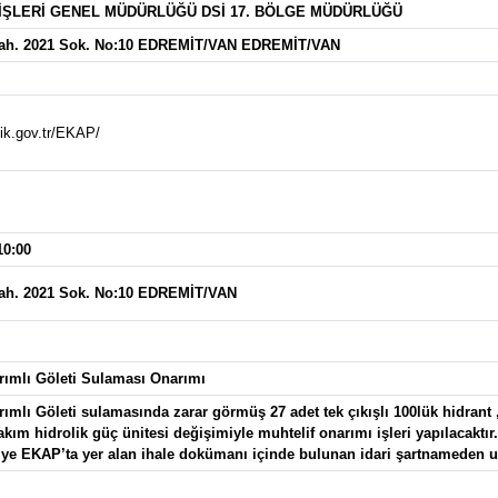
İŞLERİ GENEL MÜDÜRLÜĞÜ DSİ 17. BÖLGE MÜDÜRLÜĞÜ
ah. 2021 Sok. No:10 EDREMİT/VAN EDREMİT/VAN
kik.gov.tr/EKAP/
10:00
ah. 2021 Sok. No:10 EDREMİT/VAN
rımlı Göleti Sulaması Onarımı
ımlı Göleti sulamasında zarar görmüş 27 adet tek çıkışlı 100lük hidrant , 
akım hidrolik güç ünitesi değişimiyle muhtelif onarımı işleri yapılacaktır.
giye EKAP’ta yer alan ihale dokümanı içinde bulunan idari şartnameden ula