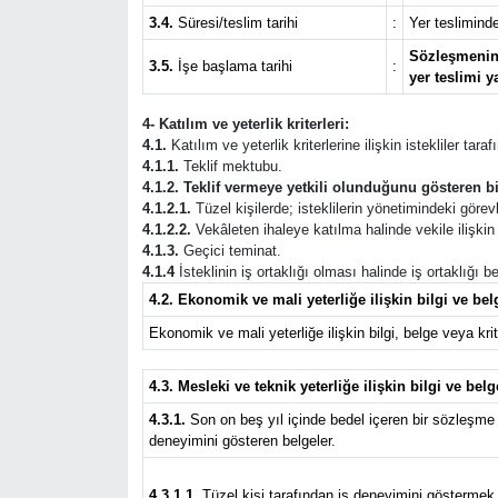
3.4.
Süresi/teslim tarihi
:
Yer teslimind
Sözleşmenin 
3.5.
İşe başlama tarihi
:
yer teslimi y
4- Katılım ve yeterlik kriterleri:
4.1.
Katılım ve yeterlik kriterlerine ilişkin istekliler tar
4.1.1.
Teklif mektubu.
4.1.2. Teklif vermeye yetkili olunduğunu gösteren bi
4.1.2.1.
Tüzel kişilerde; isteklilerin yönetimindeki görevli
4.1.2.2.
Vekâleten ihaleye katılma halinde vekile ilişkin b
4.1.3.
Geçici teminat.
4.1.4
İsteklinin iş ortaklığı olması halinde iş ortaklığı
4.2. Ekonomik ve mali yeterliğe ilişkin bilgi ve belg
Ekonomik ve mali yeterliğe ilişkin bilgi, belge veya krite
4.3. Mesleki ve teknik yeterliğe ilişkin bilgi ve belg
4.3.1.
Son on beş yıl içinde bedel içeren bir sözleşme 
deneyimini gösteren belgeler.
4.3.1.1.
Tüzel kişi tarafından iş deneyimini göstermek ü