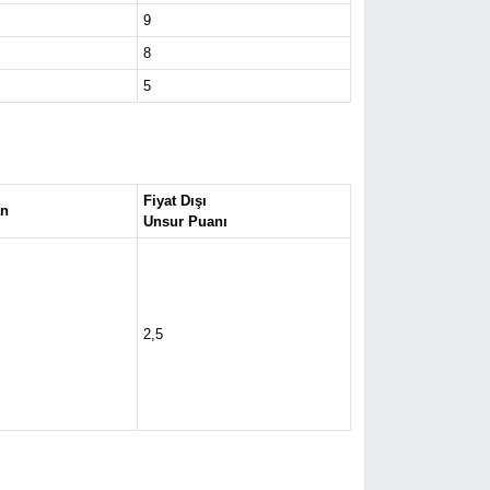
9
8
5
Fiyat Dışı
an
Unsur Puanı
2,5