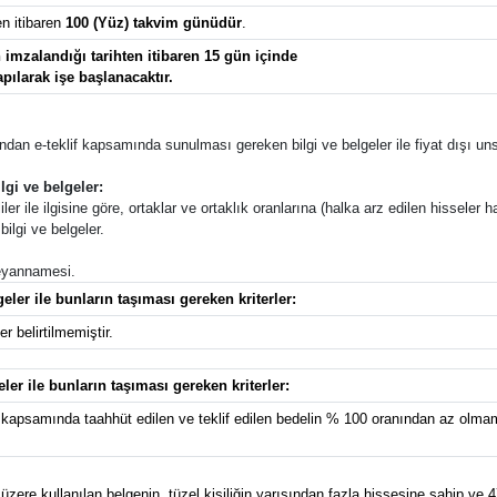
en itibaren
100 (Yüz) takvim günüdür
.
imzalandığı tarihten itibaren 15 gün içinde
apılarak işe başlanacaktır.
afından e-teklif kapsamında sunulması gereken bilgi ve belgeler ile fiyat dışı unsu
lgi ve belgeler:
ler ile ilgisine göre, ortaklar ve ortaklık oranlarına (halka arz edilen hisseler ha
ilgi ve belgeler.
 beyannamesi.
eler ile bunların taşıması gereken kriterler:
r belirtilmemiştir.
eler ile bunların taşıması gereken kriterler:
kapsamında taahhüt edilen ve teklif edilen bedelin % 100 oranından az olmama
zere kullanılan belgenin, tüzel kişiliğin yarısından fazla hissesine sahip ve 4