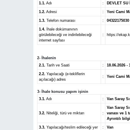
1.1.
Adı
:
DEVLET SU 
RESMİ İLANLAR
1.2.
Adresi
:
Yeni Cami M
1.3.
Telefon numarası
:
04322175030
1.4.
İhale dokümanının
görülebileceği ve indirilebileceği
:
https://ekap.
internet sayfası
2- İhalenin
2.1.
Tarih ve Saati
:
18.06.2026 - 
2.2.
Yapılacağı (e-tekliflerin
:
Yeni Cami M
açılacağı) adres
3- İhale konusu yapım işinin
3.1.
Adı
:
Van Saray Sı
Van Saray Sır
3.2.
Niteliği, türü ve miktarı
:
vanası ve 1 t
Ayrıntılı bil
3.3.
Yapılacağı/teslim edileceği yer
:
Van