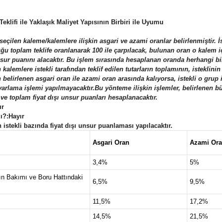
eklifi ile Yaklaşık Maliyet Yapısının Birbiri ile Uyumu
seçilen kaleme/kalemlere ilişkin asgari ve azami oranlar belirlenmiştir. İs
lduğu toplam teklife oranlanarak 100 ile çarpılacak, bulunan oran o kalem 
 unsur puanını alacaktır. Bu işlem sırasında hesaplanan oranda herhangi b
alemlere istekli tarafından teklif edilen tutarların toplamının, isteklini
elirlenen asgari oran ile azami oran arasında kalıyorsa, istekli o grup iç
lama işlemi yapılmayacaktır.Bu yönteme ilişkin işlemler, belirlenen bütün
ve toplam fiyat dışı unsur puanları hesaplanacaktır.
ır
ı?:Hayır
n istekli bazında fiyat dışı unsur puanlaması yapılacaktır.
Asgari Oran
Azami Or
3,4%
5%
n Bakımı ve Boru Hattındaki
6,5%
9,5%
11,5%
17,2%
14,5%
21,5%