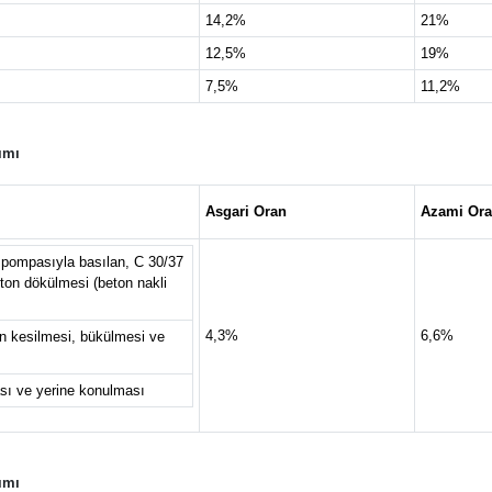
14,2%
21%
12,5%
19%
7,5%
11,2%
ımı
Asgari Oran
Azami Or
n pompasıyla basılan, C 30/37
eton dökülmesi (beton nakli
4,3%
6,6%
n kesilmesi, bükülmesi ve
ması ve yerine konulması
ımı