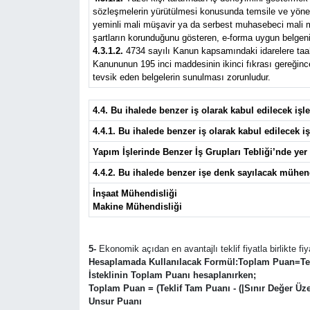
sözleşmelerin yürütülmesi konusunda temsile ve yönetim
yeminli mali müşavir ya da serbest muhasebeci mali müş
şartların korunduğunu gösteren, e-forma uygun belgeni
4.3.1.2.
4734 sayılı Kanun kapsamındaki idarelere taahhü
Kanununun 195 inci maddesinin ikinci fıkrası gereğince 
tevsik eden belgelerin sunulması zorunludur.
4.4. Bu ihalede benzer iş olarak kabul edilecek iş
4.4.1. Bu ihalede benzer iş olarak kabul edilecek iş
Yapım İşlerinde Benzer İş Grupları Tebliği’nde yer a
4.4.2. Bu ihalede benzer işe denk sayılacak mühen
İnşaat Mühendisliği
Makine Mühendisliği
5-
Ekonomik açıdan en avantajlı teklif fiyatla birlikte fiy
Hesaplamada Kullanılacak Formül:Toplam Puan=Tekli
İsteklinin Toplam Puanı hesaplanırken;
Toplam Puan = (Teklif Tam Puanı - (|Sınır Değer Üzerin
Unsur Puanı