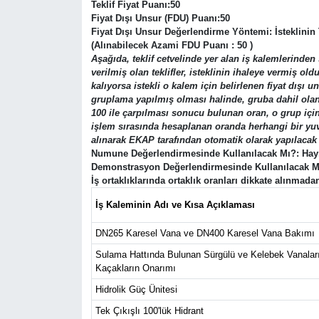
Teklif Fiyat Puanı:50
Fiyat Dışı Unsur (FDU) Puanı:50
Fiyat Dışı Unsur Değerlendirme Yöntemi: İsteklinin T
(Alınabilecek Azami FDU Puanı : 50 )
Aşağıda, teklif cetvelinde yer alan iş kalemlerinden 
verilmiş olan teklifler, isteklinin ihaleye vermiş o
kalıyorsa istekli o kalem için belirlenen fiyat dışı
gruplama yapılmış olması halinde, gruba dahil olan k
100 ile çarpılması sonucu bulunan oran, o grup için b
işlem sırasında hesaplanan oranda herhangi bir yuvar
alınarak EKAP tarafından otomatik olarak yapılacak 
Numune Değerlendirmesinde Kullanılacak Mı?: Hay
Demonstrasyon Değerlendirmesinde Kullanılacak M
İş ortaklıklarında ortaklık oranları dikkate alınmada
İş Kaleminin Adı ve Kısa Açıklaması
DN265 Karesel Vana ve DN400 Karesel Vana Bakımı
Sulama Hattında Bulunan Sürgülü ve Kelebek Vanaları
Kaçakların Onarımı
Hidrolik Güç Ünitesi
Tek Çıkışlı 100'lük Hidrant