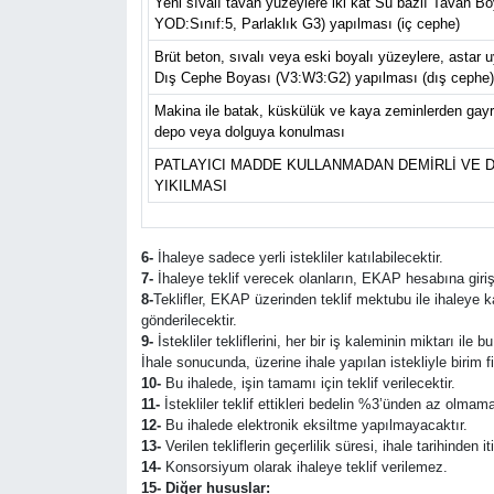
Yeni sıvalı tavan yüzeylere iki kat Su bazlı Tavan Bo
YOD:Sınıf:5, Parlaklık G3) yapılması (iç cephe)
Brüt beton, sıvalı veya eski boyalı yüzeylere, astar u
Dış Cephe Boyası (V3:W3:G2) yapılması (dış cephe)
Makina ile batak, küskülük ve kaya zeminlerden gayr
depo veya dolguya konulması
PATLAYICI MADDE KULLANMADAN DEMİRLİ VE D
YIKILMASI
6-
İhaleye sadece yerli istekliler katılabilecektir.
7-
İhaleye teklif verecek olanların, EKAP hesabına giriş
8-
Teklifler, EKAP üzerinden teklif mektubu ile ihaleye 
gönderilecektir.
9-
İstekliler tekliflerini, her bir iş kaleminin miktarı ile
İhale sonucunda, üzerine ihale yapılan istekliyle birim 
10-
Bu ihalede, işin tamamı için teklif verilecektir.
11-
İstekliler teklif ettikleri bedelin %3’ünden az olmama
12-
Bu ihalede elektronik eksiltme yapılmayacaktır.
13-
Verilen tekliflerin geçerlilik süresi, ihale tarihinden i
14-
Konsorsiyum olarak ihaleye teklif verilemez.
15- Diğer hususlar: