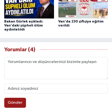
Bakan Gürlek açıkladı:
Van’da 230 çiftçiye eğitim
Van’daki şüpheli ölüm
verildi
aydınlatıldı
Yorumlar (4)
Gönder