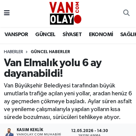
Vanspor
Van Nöbetçi Eczaneler
VANSPOR
GÜNCEL
SİYASET
EKONOMİ
SAĞLI
Güncel
Van Hava Durumu
HABERLER
GÜNCEL HABERLER
Siyaset
Van Namaz Vakitleri
Van Elmalık yolu 6 ay
Ekonomi
Van Trafik Yoğunluk Haritası
dayanabildi!
Sağlık
Süper Lig Puan Durumu ve Fikstür
Van Büyükşehir Belediyesi tarafından büyük
umutlarla trafiğe açılan yeni yollar, aradan henüz 6
Eğitim
Tüm Manşetler
ay geçmeden çökmeye başladı. Aylar süren asfalt
ve yenileme çalışmalarıyla yapılan yolların kısa
Bilim & Teknoloji
Son Dakika Haberleri
sürede bozulması, sürücüleri tehlikeye atıyor.
KASIM KEKLIK
Dünya
Haber Arşivi
12.05.2026 - 14:30
VANOLAY.COM MUHABIRI
YAYINLANMA