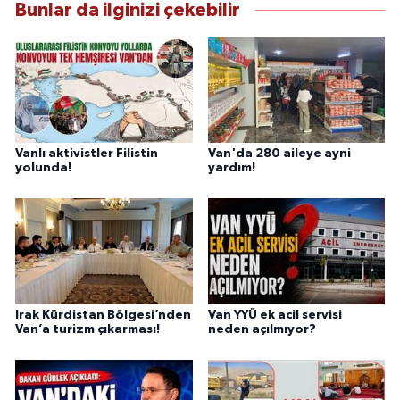
Bunlar da ilginizi çekebilir
Vanlı aktivistler Filistin
Van'da 280 aileye ayni
yolunda!
yardım!
Irak Kürdistan Bölgesi’nden
Van YYÜ ek acil servisi
Van’a turizm çıkarması!
neden açılmıyor?