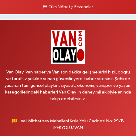
0 (432) 216 24 25
Yol Tarifi Al
Tüm Nöbetçi Eczaneler
Aydın Eczanesi
Recep Tayyip Erdoğan Mah.Azerbaycan Cad.104 B
0 (538) 861 36 16
Yol Tarifi Al
Arjin Eczanesi
BEYAZIT MAH.ZEYLAN CADDESİ OKYANUS GİYİM YANI NO:1
0 (535) 014 85 70
Yol Tarifi Al
Van Olay, Van haber ve Van son dakika gelişmelerini hızlı, doğru
ve tarafsız şekilde sunan güvenilir yerel haber sitesidir. Şehirde
Afşar Eczanesi
yaşanan tüm güncel olayları, siyaset, ekonomi, vanspor ve yaşam
Kazım Karabekir cad.Eski Araştırma Hastanesi karşısı (kent park karşısı )
kategorilerindeki haberleri Van Olay’ın deneyimli ekibiyle anında
Kaval iş merkezi No: 156 B
takip edebilirsiniz.
0 (432) 214 02 40
Yol Tarifi Al
Vali Mithatbey Mahallesi Kışla Yolu Caddesi No:29/B
Gürpınar Eczanesi
İPEKYOLU/VAN
Akpınar Mah. Milli Egemenlik Cad.No:7 A