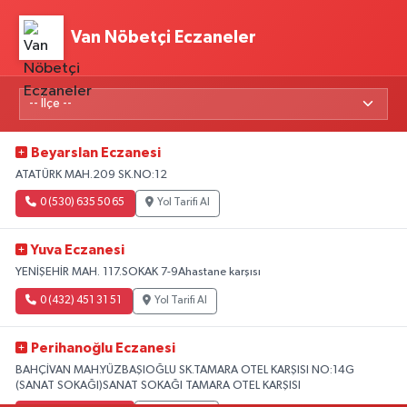
Van Nöbetçi Eczaneler
Beyarslan Eczanesi
ATATÜRK MAH.209 SK.NO:12
0 (530) 635 50 65
Yol Tarifi Al
Yuva Eczanesi
YENİŞEHİR MAH. 117.SOKAK 7-9Ahastane karşısı
0 (432) 451 31 51
Yol Tarifi Al
Perihanoğlu Eczanesi
BAHÇİVAN MAH.YÜZBAŞIOĞLU SK.TAMARA OTEL KARŞISI NO:14G
(SANAT SOKAĞI)SANAT SOKAĞI TAMARA OTEL KARŞISI