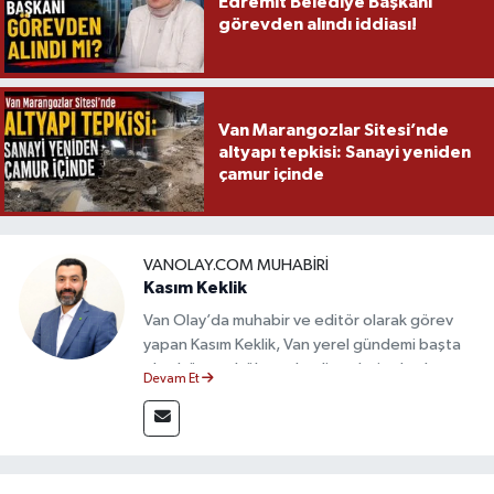
Edremit Belediye Başkanı
görevden alındı iddiası!
Van Marangozlar Sitesi’nde
altyapı tepkisi: Sanayi yeniden
çamur içinde
VANOLAY.COM MUHABIRI
Kasım Keklik
Van Olay’da muhabir ve editör olarak görev
yapan Kasım Keklik, Van yerel gündemi başta
olmak üzere bölgesel gelişmeleri sahadan
Devam Et
takip etmektedir. Saha haberciliğindeki
deneyimiyle hızlı ve doğru haber üretimine
odaklanan Keklik, tarafsızlık ve etik gazetecilik
ilkeleri doğrultusunda güvenilir içerikler
sunmaktadır.