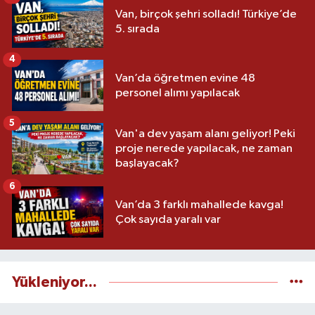
Van, birçok şehri solladı! Türkiye’de
5. sırada
4
Van’da öğretmen evine 48
personel alımı yapılacak
5
Van'a dev yaşam alanı geliyor! Peki
proje nerede yapılacak, ne zaman
başlayacak?
6
Van’da 3 farklı mahallede kavga!
Çok sayıda yaralı var
Yükleniyor...