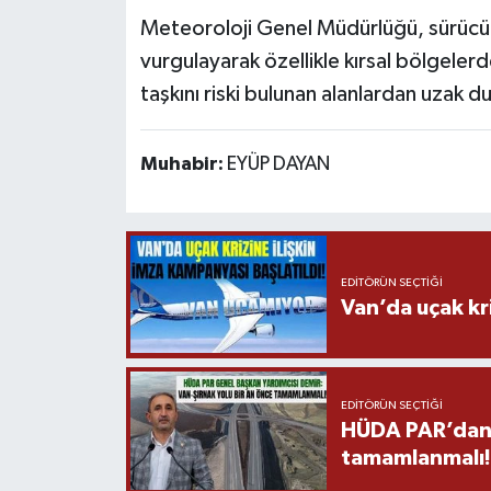
Meteoroloji Genel Müdürlüğü, sürücüler
vurgulayarak özellikle kırsal bölgeler
taşkını riski bulunan alanlardan uzak d
Muhabir:
EYÜP DAYAN
EDITÖRÜN SEÇTIĞI
Van’da uçak kri
EDITÖRÜN SEÇTIĞI
HÜDA PAR’dan V
tamamlanmalı!