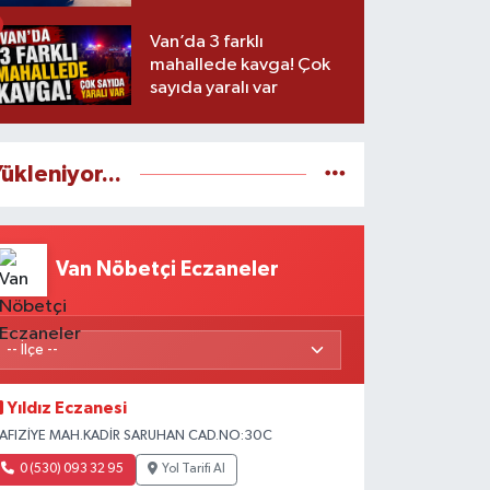
Van’da 3 farklı
mahallede kavga! Çok
sayıda yaralı var
ükleniyor...
Van Nöbetçi Eczaneler
Yıldız Eczanesi
AFIZİYE MAH.KADİR SARUHAN CAD.NO:30C
0 (530) 093 32 95
Yol Tarifi Al