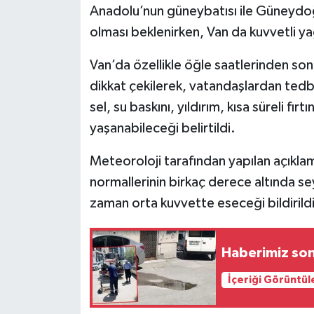
Anadolu’nun güneybatısı ile Güneydoğ
olması beklenirken, Van da kuvvetli yağ
Van’da özellikle öğle saatlerinden sonr
dikkat çekilerek, vatandaşlardan tedbir
sel, su baskını, yıldırım, kısa süreli fı
yaşanabileceği belirtildi.
Meteoroloji tarafından yapılan açıkla
normallerinin birkaç derece altında s
zaman orta kuvvette eseceği bildirildi
Haberimiz son
İçeriği Görüntül