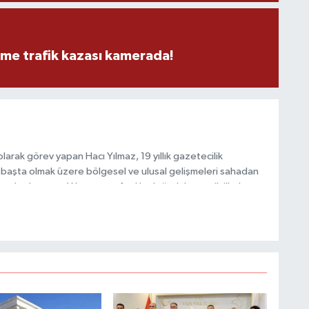
M
eme trafik kazası kamerada!
K
H
E
arak görev yapan Hacı Yılmaz, 19 yıllık gazetecilik
H
başta olmak üzere bölgesel ve ulusal gelişmeleri sahadan
6
e katkı sunan Yılmaz, tarafsızlık, doğruluk ve etik ilkeler
e kamuoyunu güvenilir kaynaklara dayalı olarak
K