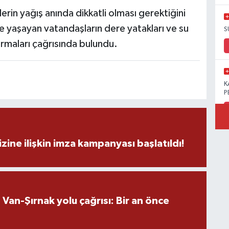
in yağış anında dikkatli olması gerektiğini
de yaşayan vatandaşların dere yatakları ve su
S
urmaları çağrısında bulundu.
K
P
zine ilişkin imza kampanyası başlatıldı!
B
Ö
an-Şırnak yolu çağrısı: Bir an önce
M