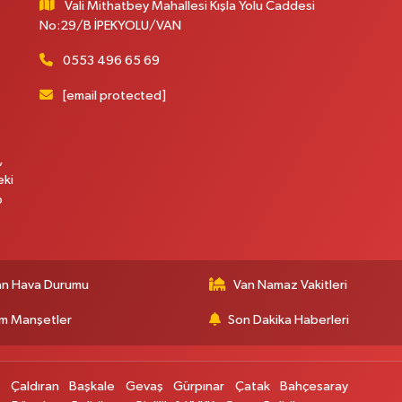
Vali Mithatbey Mahallesi Kışla Yolu Caddesi
No:29/B İPEKYOLU/VAN
0553 496 65 69
[email protected]
,
eki
p
an Hava Durumu
Van Namaz Vakitleri
m Manşetler
Son Dakika Haberleri
p
Çaldıran
Başkale
Gevaş
Gürpınar
Çatak
Bahçesaray