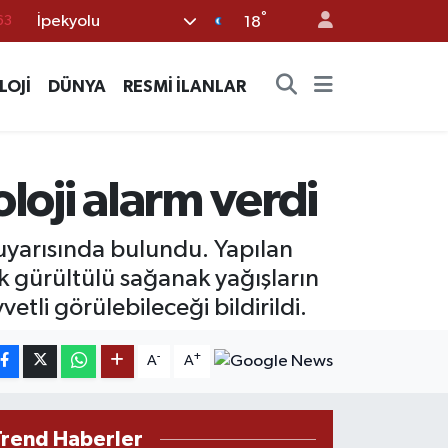
63
°
İpekyolu
18
%0
08
LOJİ
DÜNYA
RESMİ İLANLAR
%0
45
oloji alarm verdi
70
uyarısında bulundu. Yapılan
 gürültülü sağanak yağışların
vetli görülebileceği bildirildi.
-
+
A
A
Trend Haberler