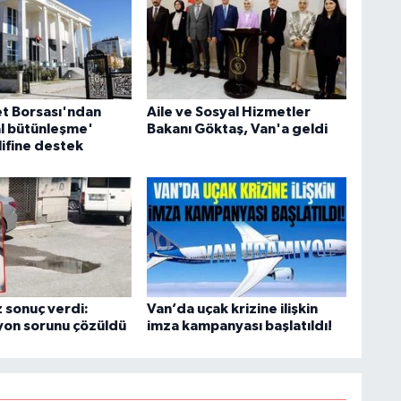
S
K
et Borsası'ndan
Aile ve Sosyal Hizmetler
B
l bütünleşme'
Bakanı Göktaş, Van'a geldi
N
lifine destek
V
 sonuç verdi:
Van’da uçak krizine ilişkin
yon sorunu çözüldü
imza kampanyası başlatıldı!
Y