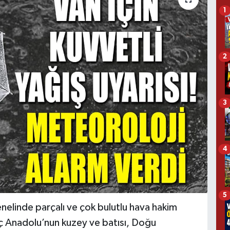
1
2
3
4
5
nelinde parçalı ve çok bulutlu hava hakim
İç Anadolu’nun kuzey ve batısı, Doğu