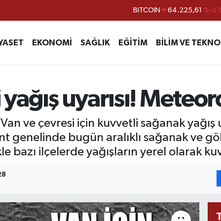
BITCOIN
64.225,61
%-0.
DOLAR
47,6704
EURO
55,0406
%-0.
YASET
EKONOMİ
SAĞLIK
EĞİTİM
BİLİM VE TEKNO
STERLİN
64,2143
GRAM ALTIN
6510.40
%0.
i yağış uyarısı! Meteor
BİST100
13.799
%
an ve çevresi için kuvvetli sağanak yağış 
t genelinde bugün aralıklı sağanak ve gök
kle bazı ilçelerde yağışların yerel olarak kuv
28