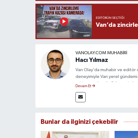
EDITÖRÜN SEÇTIĞI
Van’da zincirl
VANOLAY.COM MUHABIRI
Hacı Yılmaz
Van Olay’da muhabir ve editör ol
deneyimiyle Van yerel gündemi 
takip etmektedir. Editoryal sürec
Devam Et
çerçevesinde ürettiği haberlerl
bilgilendirmektedir.
Bunlar da ilginizi çekebilir