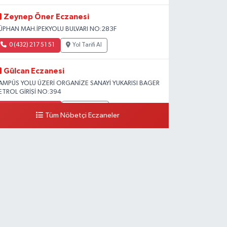
Zeynep Öner Eczanesi
ÜPHAN MAH.İPEKYOLU BULVARI NO:283F
0 (432) 217 51 51
Yol Tarifi Al
Gülcan Eczanesi
AMPÜS YOLU ÜZERİ ORGANİZE SANAYİ YUKARISI BAGER
ETROL GİRİŞİ NO:394
0 (533) 348 25 87
Yol Tarifi Al
Tüm Nöbetçi Eczaneler
Lütfiye Hanım Eczanesi
AHÇİVAN MAH.15 TEMMUZ ŞEHİTLERİ CAD.NO:36B
ZEL LOKMAN HEKİM HASTANESİ ACİL KARŞISI
0 (501) 048 96 88
Yol Tarifi Al
Emek Eczanesi
AHMUDİYE MAH.ATATÜRK CAD.NO:17B
0 (531) 621 69 65
Yol Tarifi Al