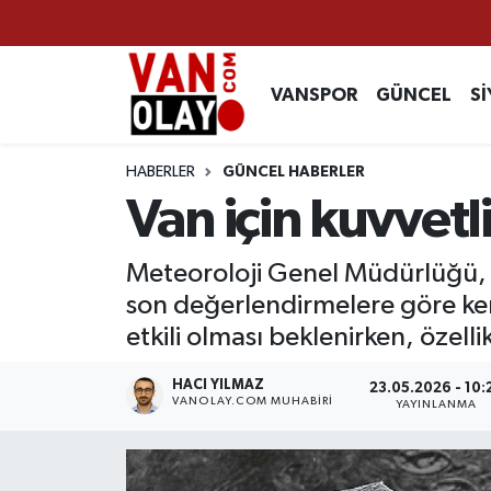
Vanspor
Van Nöbetçi Eczaneler
VANSPOR
GÜNCEL
Sİ
Güncel
Van Hava Durumu
HABERLER
GÜNCEL HABERLER
Siyaset
Van Namaz Vakitleri
Van için kuvvetl
Ekonomi
Van Trafik Yoğunluk Haritası
Meteoroloji Genel Müdürlüğü, V
son değerlendirmelere göre ken
Sağlık
Süper Lig Puan Durumu ve Fikstür
etkili olması beklenirken, özelli
Eğitim
Tüm Manşetler
HACI YILMAZ
23.05.2026 - 10:
VANOLAY.COM MUHABIRI
YAYINLANMA
Bilim & Teknoloji
Son Dakika Haberleri
Dünya
Haber Arşivi