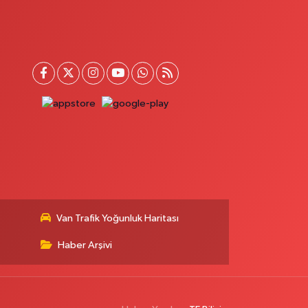
Van Trafik Yoğunluk Haritası
Haber Arşivi