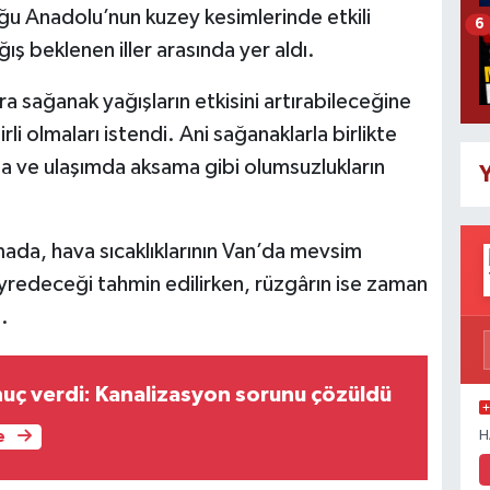
u Anadolu’nun kuzey kesimlerinde etkili
6
ış beklenen iller arasında yer aldı.
a sağanak yağışların etkisini artırabileceğine
li olmaları istendi. Ani sağanaklarla birlikte
rtına ve ulaşımda aksama gibi olumsuzlukların
Y
mada, hava sıcaklıklarının Van’da mevsim
eyredeceği tahmin edilirken, rüzgârın ise zaman
.
uç verdi: Kanalizasyon sorunu çözüldü
H
e