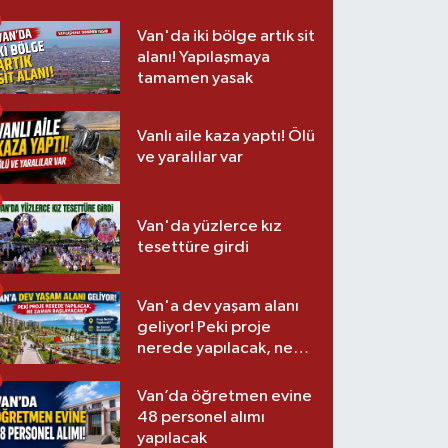
Van'da iki bölge artık sit
alanı! Yapılaşmaya
tamamen yasak
Vanlı aile kaza yaptı! Ölü
ve yaralılar var
Van'da yüzlerce kız
tesettüre girdi
Van'a dev yaşam alanı
geliyor! Peki proje
nerede yapılacak, ne
zaman başlayacak?
Van’da öğretmen evine
48 personel alımı
yapılacak