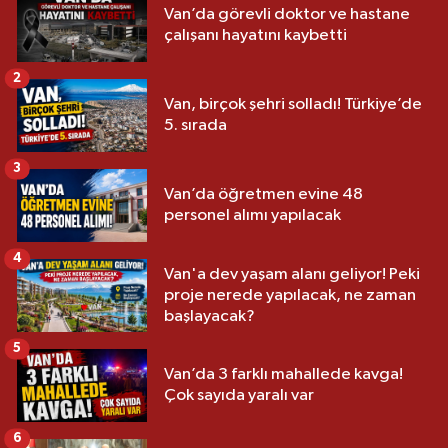
Van’da görevli doktor ve hastane
çalışanı hayatını kaybetti
2
Van, birçok şehri solladı! Türkiye’de
5. sırada
3
Van’da öğretmen evine 48
personel alımı yapılacak
4
Van'a dev yaşam alanı geliyor! Peki
proje nerede yapılacak, ne zaman
başlayacak?
5
Van’da 3 farklı mahallede kavga!
Çok sayıda yaralı var
6