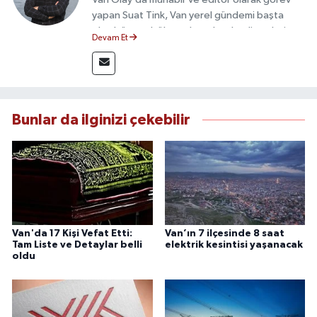
yapan Suat Tink, Van yerel gündemi başta
olmak üzere bölgesel ve ulusal gelişmeleri
Devam Et
yakından takip etmektedir. İletişim Fakültesi
mezunu olan Tink, sahadan edindiği bilgilerle
doğruluk, tarafsızlık ve etik ilkeler
çerçevesinde güvenilir ve hızlı habercilik
anlayışını benimsemektedir.
Bunlar da ilginizi çekebilir
Van'da 17 Kişi Vefat Etti:
Van’ın 7 ilçesinde 8 saat
Tam Liste ve Detaylar belli
elektrik kesintisi yaşanacak
oldu