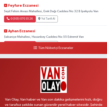
Feyfure Eczanesi
Seyit Fehim Arvasi Mahallesi, Erek Dağı Caddesi No:32 B İpekyolu Van
0 (505) 070 35 26
Yol Tarifi Al
Ayhan Eczanesi
Şabaniye Mahallesi, Hasanbey Caddesi No:55 Edremit Van
0 (505) 636 94 65
Yol Tarifi Al
Tüm Nöbetçi Eczaneler
Baran Eczanesi
Şehit Jandarma Binbaşı Cesur Mahallesi, Vali Münir Karaloğlu Caddesi
No:6 D Çaldıran Van
0 (538) 376 47 15
Yol Tarifi Al
Vitamin Eczanesi
Vanyolu Mahallesi, Kara Yusuf Bey Caddesi No:99 B Erciş Van
Van Olay, Van haber ve Van son dakika gelişmelerini hızlı, doğru
0 (432) 351 02 96
Yol Tarifi Al
ve tarafsız şekilde sunan güvenilir yerel haber sitesidir. Şehirde