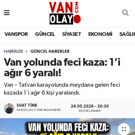
Vanspor
Van Nöbetçi Eczaneler
VANSPOR
GÜNCEL
SİYASET
EKONOMİ
SAĞLI
Güncel
Van Hava Durumu
HABERLER
GÜNCEL HABERLER
Siyaset
Van Namaz Vakitleri
Van yolunda feci kaza: 1’i
Ekonomi
Van Trafik Yoğunluk Haritası
ağır 6 yaralı!
Sağlık
Süper Lig Puan Durumu ve Fikstür
Van – Tatvan karayolunda meydana gelen feci
kazada 1’i ağır 6 kişi yaralandı.
Eğitim
Tüm Manşetler
SUAT TINK
24.05.2026 - 20:30
VANOLAY.COM MUHABIRI
YAYINLANMA
Bilim & Teknoloji
Son Dakika Haberleri
Dünya
Haber Arşivi