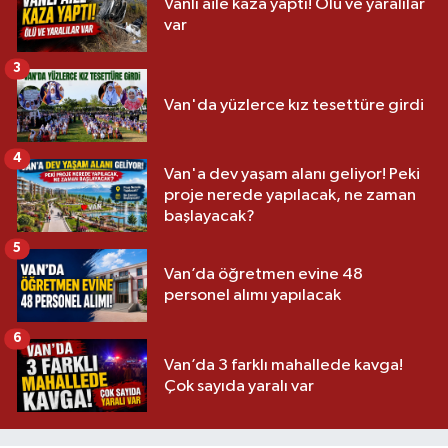
Vanlı aile kaza yaptı! Ölü ve yaralılar
var
3
Van'da yüzlerce kız tesettüre girdi
4
Van'a dev yaşam alanı geliyor! Peki
proje nerede yapılacak, ne zaman
başlayacak?
5
Van’da öğretmen evine 48
personel alımı yapılacak
6
Van’da 3 farklı mahallede kavga!
Çok sayıda yaralı var