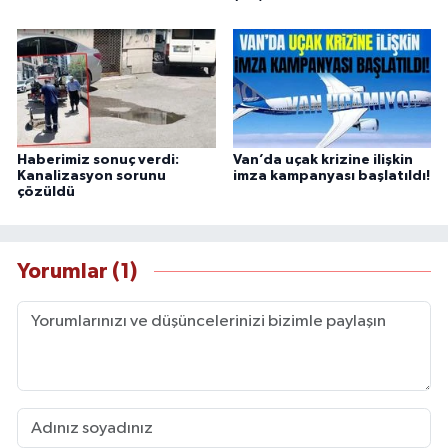
Haberimiz sonuç verdi:
Van’da uçak krizine ilişkin
Kanalizasyon sorunu
imza kampanyası başlatıldı!
çözüldü
Yorumlar (1)