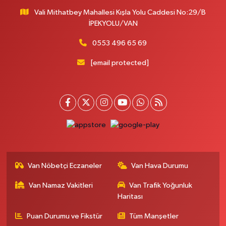
Vali Mithatbey Mahallesi Kışla Yolu Caddesi No:29/B
Yenı Derman Eczanesi
İPEKYOLU/VAN
Hatuniye Mah. Özel Akdamar Hastanesi Karşısı Güven Evleri A.Blok No:7
Akdamar Hastanesi Acil yanı. İpekyolu. Hatuniye mahallesi terzioğlu, Eski
0553 496 65 69
ikinisan kedili kavşağı, 65100 Ipekyolu Van
[email protected]
0 (432) 216 14 84
Yol Tarifi Al
Hayat Eczanesi
Kışla Mah.Çınarlı Cad.1038 Sk.No:93 3-4
0 (432) 354 37 36
Yol Tarifi Al
Erdoğan Eczanesi
SEREFIYE MAHALLE URARTU SOKAK ESKİ İSTANBUL HAST. KRŞ. NO:6 B
Van Nöbetçi Eczaneler
Van Hava Durumu
0 (432) 215 82 65
Yol Tarifi Al
Van Namaz Vakitleri
Van Trafik Yoğunluk
Haritası
Derman Eczanesi
BAHÇELİEVLER MAH.MUSLİH GÖRENTAŞ BULVARI NO:57Çağdaş fırının
Puan Durumu ve Fikstür
Tüm Manşetler
karşısı