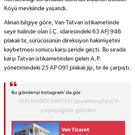
Köyü mevkiinde yaşandı.
Alınan bilgiye göre, Van-Tatvan istikametinde
seyir halinde olan İ.Ç. idaresindeki 63 AFJ 946
plakalı tır, sürücüsünün direksiyon hakimiyetini
kaybetmesi sonucu karşı şeride geçti. Bu sırada
karşı Tatvan istikametinden gelen A.P.
yönetimindeki 25 AP 091 plakalı jip, tır ile çarpıştı.
Bu gönderiyi Instagram'da gör
VAN HABER SAYFASI (@vaninsayfasi)'in
paylaştığı bir gönderi
Van Ticaret