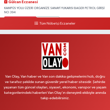
Gülcan Eczanesi
KAMPÜS YOLU ÜZERİ ORGANİZE SANAYİ YUKARISI BAGER PETROL GİRİŞİ
NO:394
0 (533) 348 25 87
Yol Tarifi Al
Tüm Nöbetçi Eczaneler
Lütfiye Hanım Eczanesi
BAHÇİVAN MAH.15 TEMMUZ ŞEHİTLERİ CAD.NO:36B ÖZEL LOKMAN
HEKİM HASTANESİ ACİL KARŞISI
0 (501) 048 96 88
Yol Tarifi Al
Emek Eczanesi
MAHMUDİYE MAH.ATATÜRK CAD.NO:17B
Van Olay, Van haber ve Van son dakika gelişmelerini hızlı, doğru
0 (531) 621 69 65
Yol Tarifi Al
ve tarafsız şekilde sunan güvenilir yerel haber sitesidir. Şehirde
yaşanan tüm güncel olayları, siyaset, ekonomi, vanspor ve yaşam
Onay Eczanesi
kategorilerindeki haberleri Van Olay’ın deneyimli ekibiyle anında
MERAŞEL FEVZİ ÇAKMAK CAD. KÜLTÜR SARAYI KIZILAY KAN MERKEZİ
takip edebilirsiniz.
KARŞISI DIŞ KAPI NO:25B
0 (432) 212 66 67
Yol Tarifi Al