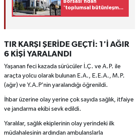
Borsası'ndan
'toplumsal bütünleşme'
kanun teklifine destek
TIR KARŞI ŞERİDE GEÇTİ: 1'İ AĞIR
6 KİŞİ YARALANDI
Yaşanan feci kazada sürücüler İ.Ç. ve A.P. ile
araçta yolcu olarak bulunan E.A., E.E.A., M.P.
(ağır) ve Y.A.P'nin yaralandığı öğrenildi.
İhbar üzerine olay yerine çok sayıda sağlık, itfaiye
ve jandarma ekibi sevk edildi.
Yaralılar, sağlık ekiplerinin olay yerindeki ilk
müdahalesinin ardından ambulanslarla