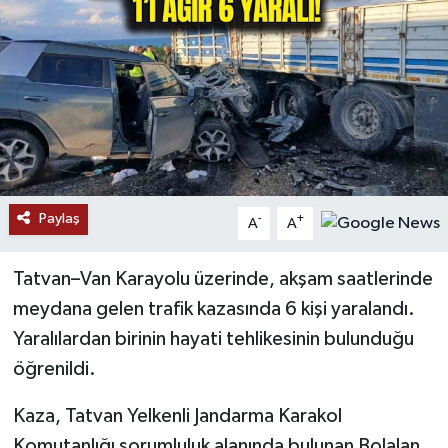
RESMİ İLANLAR
Paylaş
-
+
A
A
Tatvan–Van Karayolu üzerinde, akşam saatlerinde
meydana gelen trafik kazasında 6 kişi yaralandı.
Yaralılardan birinin hayati tehlikesinin bulunduğu
öğrenildi.
Kaza, Tatvan Yelkenli Jandarma Karakol
Komutanlığı sorumluluk alanında bulunan Bolalan