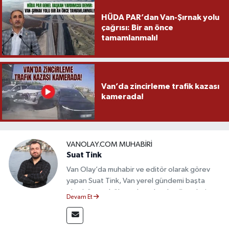
HÜDA PAR’dan Van-Şırnak yolu
çağrısı: Bir an önce
tamamlanmalı!
Van’da zincirleme trafik kazası
kamerada!
VANOLAY.COM MUHABIRI
Suat Tink
Van Olay’da muhabir ve editör olarak görev
yapan Suat Tink, Van yerel gündemi başta
olmak üzere bölgesel ve ulusal gelişmeleri
Devam Et
yakından takip etmektedir. İletişim Fakültesi
mezunu olan Tink, sahadan edindiği bilgilerle
doğruluk, tarafsızlık ve etik ilkeler