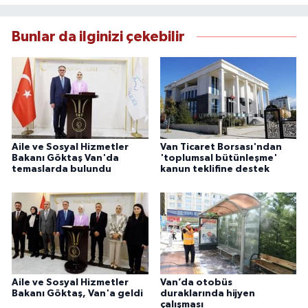
çerçevesinde güvenilir ve hızlı habercilik
anlayışını benimsemektedir.
Bunlar da ilginizi çekebilir
Aile ve Sosyal Hizmetler
Van Ticaret Borsası'ndan
Bakanı Göktaş Van'da
'toplumsal bütünleşme'
temaslarda bulundu
kanun teklifine destek
Aile ve Sosyal Hizmetler
Van’da otobüs
Bakanı Göktaş, Van'a geldi
duraklarında hijyen
çalışması