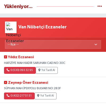
Yükleniyor...
Van Nöbetçi Eczaneler
Yıldız Eczanesi
HAFIZİYE MAH.KADİR SARUHAN CAD.NO:30C
0 (530) 093 32 95
Yol Tarifi Al
Zeynep Öner Eczanesi
SÜPHAN MAH.İPEKYOLU BULVARI NO:283F
0 (432) 217 51 51
Yol Tarifi Al