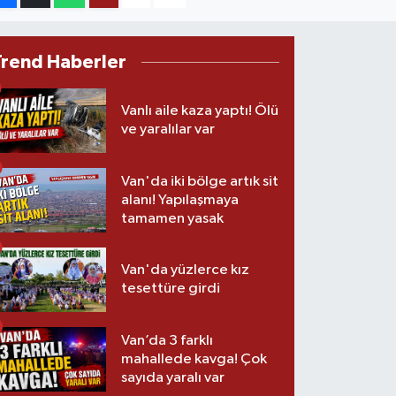
Trend Haberler
Vanlı aile kaza yaptı! Ölü
ve yaralılar var
Van'da iki bölge artık sit
alanı! Yapılaşmaya
tamamen yasak
Van'da yüzlerce kız
tesettüre girdi
Van’da 3 farklı
mahallede kavga! Çok
sayıda yaralı var