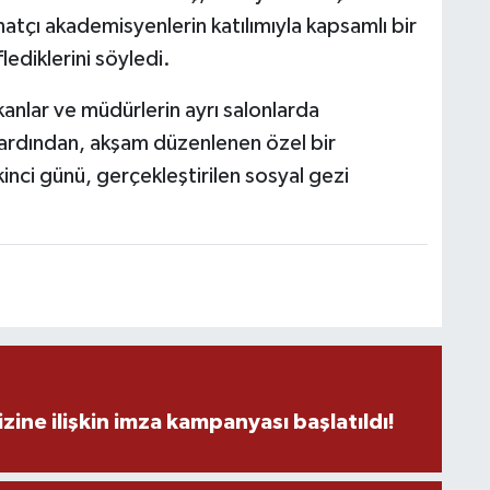
Y
anatçı akademisyenlerin katılımıyla kapsamlı bir
ediklerini söyledi.
kanlar ve müdürlerin ayrı salonlarda
C
n ardından, akşam düzenlenen özel bir
inci günü, gerçekleştirilen sosyal gezi
A
A
N
zine ilişkin imza kampanyası başlatıldı!