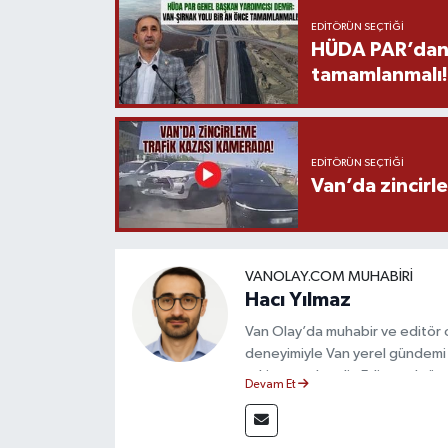
EDITÖRÜN SEÇTIĞI
HÜDA PAR’dan V
tamamlanmalı!
EDITÖRÜN SEÇTIĞI
Van’da zincirl
VANOLAY.COM MUHABIRI
Hacı Yılmaz
Van Olay’da muhabir ve editör ol
deneyimiyle Van yerel gündemi 
takip etmektedir. Editoryal sürec
Devam Et
çerçevesinde ürettiği haberlerl
bilgilendirmektedir.