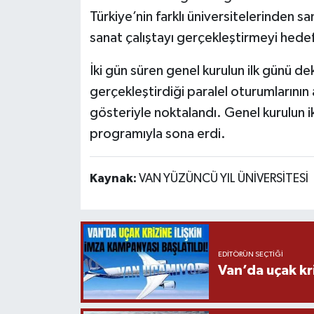
Türkiye’nin farklı üniversitelerinden s
sanat çalıştayı gerçekleştirmeyi hedefl
İki gün süren genel kurulun ilk günü de
gerçekleştirdiği paralel oturumlarını
gösteriyle noktalandı. Genel kurulun ik
programıyla sona erdi.
Kaynak:
VAN YÜZÜNCÜ YIL ÜNİVERSİTESİ
EDITÖRÜN SEÇTIĞI
Van’da uçak kri