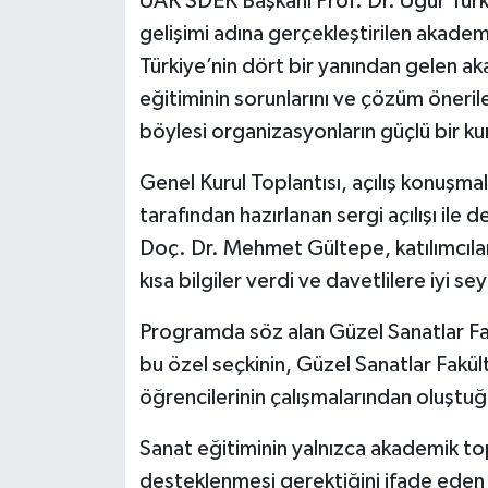
ÜAK SDEK Başkanı Prof. Dr. Uğur Tür
gelişimi adına gerçekleştirilen akade
Türkiye’nin dört bir yanından gelen a
eğitiminin sorunlarını ve çözüm öneriler
böylesi organizasyonların güçlü bir ku
Genel Kurul Toplantısı, açılış konuşma
tarafından hazırlanan sergi açılışı ile
Doç. Dr. Mehmet Gültepe, katılımcılar
kısa bilgiler verdi ve davetlilere iyi sey
Programda söz alan Güzel Sanatlar Fa
bu özel seçkinin, Güzel Sanatlar Fakült
öğrencilerinin çalışmalarından oluştuğu
Sanat eğitiminin yalnızca akademik top
desteklenmesi gerektiğini ifade eden 