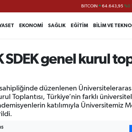
DOLAR
47,6006
%0.
EURO
55,0250
%0.
YASET
EKONOMİ
SAĞLIK
EĞİTİM
BİLİM VE TEKNO
STERLİN
64,2398
%0
GRAM ALTIN
6500.87
%0.
BİST100
13.799
%
SDEK genel kurul topl
 sahipliğinde düzenlenen Üniversiteleraras
ul Toplantısı, Türkiye’nin farklı üniversit
demisyenlerin katılımıyla Üniversitemiz M
ldi.
05