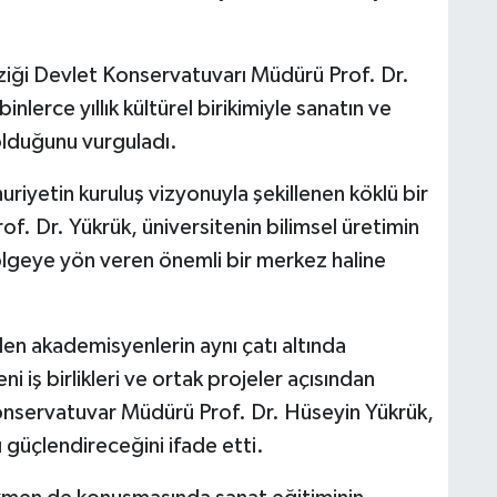
M
iği Devlet Konservatuvarı Müdürü Prof. Dr.
lerce yıllık kültürel birikimiyle sanatın ve
olduğunu vurguladı.
M
riyetin kuruluş vizyonuyla şekillenen köklü bir
K
. Dr. Yükrük, üniversitenin bilimsel üretimin
ölgeye yön veren önemli bir merkez haline
H
E
elen akademisyenlerin aynı çatı altında
H
6
i iş birlikleri ve ortak projeler açısından
Konservatuvar Müdürü Prof. Dr. Hüseyin Yükrük,
 güçlendireceğini ifade etti.
K