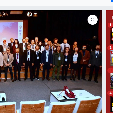
1
2
3
4