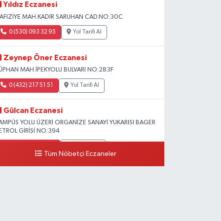
Yıldız Eczanesi
AFIZİYE MAH.KADİR SARUHAN CAD.NO:30C
0 (530) 093 32 95
Yol Tarifi Al
Zeynep Öner Eczanesi
ÜPHAN MAH.İPEKYOLU BULVARI NO:283F
0 (432) 217 51 51
Yol Tarifi Al
Gülcan Eczanesi
AMPÜS YOLU ÜZERİ ORGANİZE SANAYİ YUKARISI BAGER
ETROL GİRİŞİ NO:394
0 (533) 348 25 87
Yol Tarifi Al
Tüm Nöbetçi Eczaneler
Lütfiye Hanım Eczanesi
AHÇİVAN MAH.15 TEMMUZ ŞEHİTLERİ CAD.NO:36B
ZEL LOKMAN HEKİM HASTANESİ ACİL KARŞISI
0 (501) 048 96 88
Yol Tarifi Al