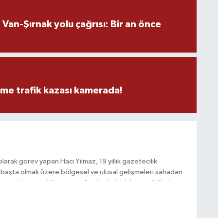
an-Şırnak yolu çağrısı: Bir an önce
eme trafik kazası kamerada!
arak görev yapan Hacı Yılmaz, 19 yıllık gazetecilik
başta olmak üzere bölgesel ve ulusal gelişmeleri sahadan
e katkı sunan Yılmaz, tarafsızlık, doğruluk ve etik ilkeler
e kamuoyunu güvenilir kaynaklara dayalı olarak