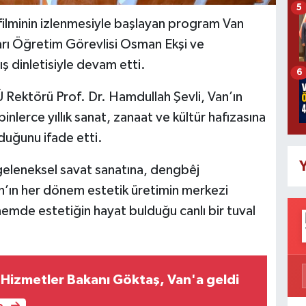
5
m filminin izlenmesiyle başlayan program Van
rı Öğretim Görevlisi Osman Ekşi ve
ış dinletisiyle devam etti.
6
Ü Rektörü Prof. Dr. Hamdullah Şevli, Van’ın
inlerce yıllık sanat, zanaat ve kültür hafızasına
duğunu ifade etti.
Y
geleneksel savat sanatına, dengbêj
an’ın her dönem estetik üretimin merkezi
nemde estetiğin hayat bulduğu canlı bir tuval
l Hizmetler Bakanı Göktaş, Van'a geldi