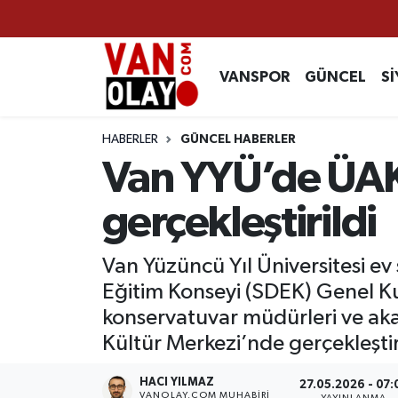
Vanspor
Van Nöbetçi Eczaneler
VANSPOR
GÜNCEL
Sİ
Güncel
Van Hava Durumu
HABERLER
GÜNCEL HABERLER
Siyaset
Van Namaz Vakitleri
Van YYÜ’de ÜAK 
Ekonomi
Van Trafik Yoğunluk Haritası
gerçekleştirildi
Sağlık
Süper Lig Puan Durumu ve Fikstür
Van Yüzüncü Yıl Üniversitesi ev
Eğitim Konseyi (SDEK) Genel Kur
Eğitim
Tüm Manşetler
konservatuvar müdürleri ve aka
Bilim & Teknoloji
Son Dakika Haberleri
Kültür Merkezi’nde gerçekleştiri
Dünya
Haber Arşivi
HACI YILMAZ
27.05.2026 - 07:
VANOLAY.COM MUHABIRI
YAYINLANMA