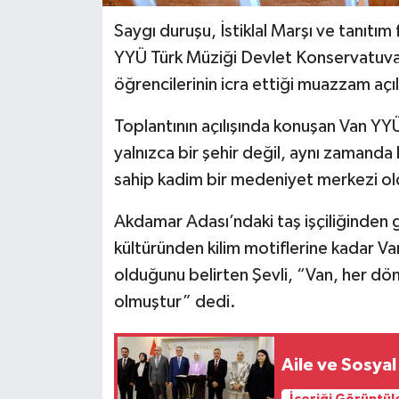
Saygı duruşu, İstiklal Marşı ve tanıtı
YYÜ Türk Müziği Devlet Konservatuva
öğrencilerinin icra ettiği muazzam açıl
Toplantının açılışında konuşan Van YY
yalnızca bir şehir değil, aynı zamanda b
sahip kadim bir medeniyet merkezi ol
Akdamar Adası’ndaki taş işçiliğinden 
kültüründen kilim motiflerine kadar V
olduğunu belirten Şevli, “Van, her dö
olmuştur” dedi.
Aile ve Sosya