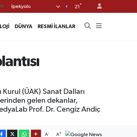
°
İpekyolu
21
06
02
LOJİ
DÜNYA
RESMİ İLANLAR
.2
12
70
antısı
ı Kurul (ÜAK) Sanat Dalları
elerinden gelen dekanlar,
edyaLab Prof. Dr. Cengiz Andiç
-
+
A
A