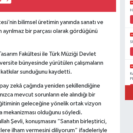
e
H
esi’nin bilimsel üretimin yanında sanatı ve
ın ayrılmaz bir parçası olarak gördüğünü
S
Tasarım Fakültesi ile Türk Müziği Devlet
versite bünyesinde yürütülen çalışmaların
 katkılar sunduğunu kaydetti.
K
P
apay zekâ çağında yeniden şekillendiğine
ızca mevcut sorunların ele alındığı bir
itiminin geleceğine yönelik ortak vizyon
B
ma mekanizması olduğunu söyledi.
Ö
ah Şevli, konuşmasını “Sanatın birleştirici,
lere ilham vermesini diliyorum” ifadeleriyle