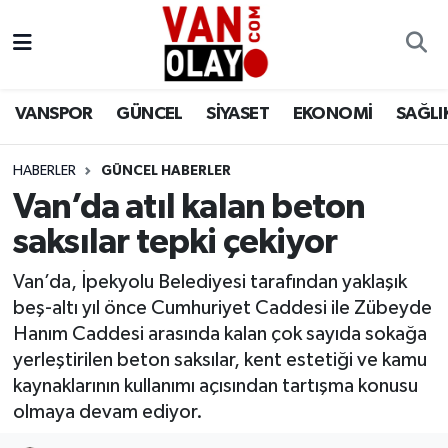
Vanspor
Van Nöbetçi Eczaneler
VANSPOR
GÜNCEL
SİYASET
EKONOMİ
SAĞLI
Güncel
Van Hava Durumu
HABERLER
GÜNCEL HABERLER
Siyaset
Van Namaz Vakitleri
Van’da atıl kalan beton
Ekonomi
Van Trafik Yoğunluk Haritası
saksılar tepki çekiyor
Sağlık
Süper Lig Puan Durumu ve Fikstür
Van’da, İpekyolu Belediyesi tarafından yaklaşık
beş-altı yıl önce Cumhuriyet Caddesi ile Zübeyde
Eğitim
Tüm Manşetler
Hanım Caddesi arasında kalan çok sayıda sokağa
yerleştirilen beton saksılar, kent estetiği ve kamu
Bilim & Teknoloji
Son Dakika Haberleri
kaynaklarının kullanımı açısından tartışma konusu
olmaya devam ediyor.
Dünya
Haber Arşivi