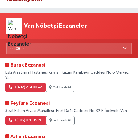
Van Nöbetçi Eczaneler
Burak Eczanesi
Eski Araştırma Hastanesi karşısı, Kazım Karabekir Caddesi No:6 Merkez
Van
0 (432) 214 00 42
Yol Tarifi Al
Feyfure Eczanesi
Seyit Fehim Arvasi Mahallesi, Erek Dağı Caddesi No:32 B İpekyolu Van
0 (505) 070 35 26
Yol Tarifi Al
Ayhan Eczanesi