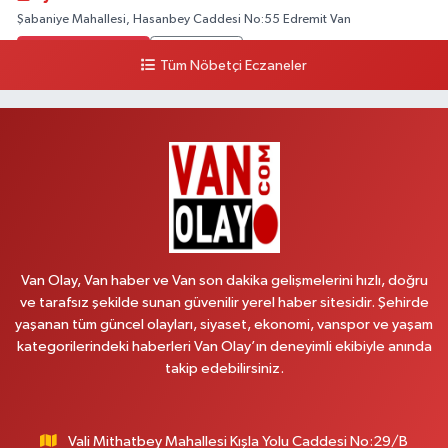
Şabaniye Mahallesi, Hasanbey Caddesi No:55 Edremit Van
0 (505) 636 94 65
Yol Tarifi Al
Tüm Nöbetçi Eczaneler
Baran Eczanesi
Şehit Jandarma Binbaşı Cesur Mahallesi, Vali Münir Karaloğlu Caddesi
No:6 D Çaldıran Van
0 (538) 376 47 15
Yol Tarifi Al
Vitamin Eczanesi
Vanyolu Mahallesi, Kara Yusuf Bey Caddesi No:99 B Erciş Van
Van Olay, Van haber ve Van son dakika gelişmelerini hızlı, doğru
0 (432) 351 02 96
Yol Tarifi Al
ve tarafsız şekilde sunan güvenilir yerel haber sitesidir. Şehirde
yaşanan tüm güncel olayları, siyaset, ekonomi, vanspor ve yaşam
Koç Eczanesi
kategorilerindeki haberleri Van Olay’ın deneyimli ekibiyle anında
Cumhuriyet Mahallesi, Konak Sokak No:6 Gürpınar Van
takip edebilirsiniz.
0 (530) 442 24 65
Yol Tarifi Al
Vali Mithatbey Mahallesi Kışla Yolu Caddesi No:29/B
Engin Eczanesi