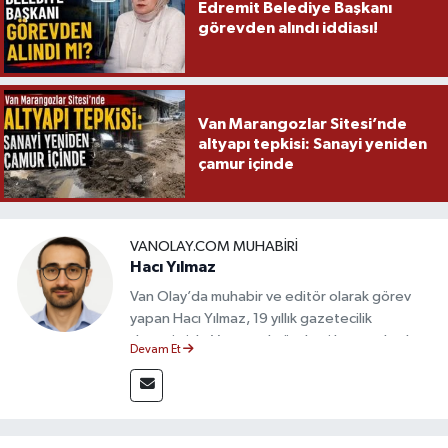
Edremit Belediye Başkanı
görevden alındı iddiası!
Van Marangozlar Sitesi’nde
altyapı tepkisi: Sanayi yeniden
çamur içinde
VANOLAY.COM MUHABIRI
Hacı Yılmaz
Van Olay’da muhabir ve editör olarak görev
yapan Hacı Yılmaz, 19 yıllık gazetecilik
deneyimiyle Van yerel gündemi başta olmak
Devam Et
üzere bölgesel ve ulusal gelişmeleri sahadan
takip etmektedir. Editoryal sürece katkı sunan
Yılmaz, tarafsızlık, doğruluk ve etik ilkeler
çerçevesinde ürettiği haberlerle kamuoyunu