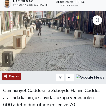
HACI YILMAZ
01.06.2026 - 13:34
VANOLAY.COM MUHABIRI
YAYINLANMA
RESMİ İLANLAR
Paylaş
-
+
A
A
Cumhuriyet Caddesi ile Zübeyde Hanım Caddesi
arasında kalan çok sayıda sokağa yerleştirilen
600 adet olduğu ifade edilen ve 70