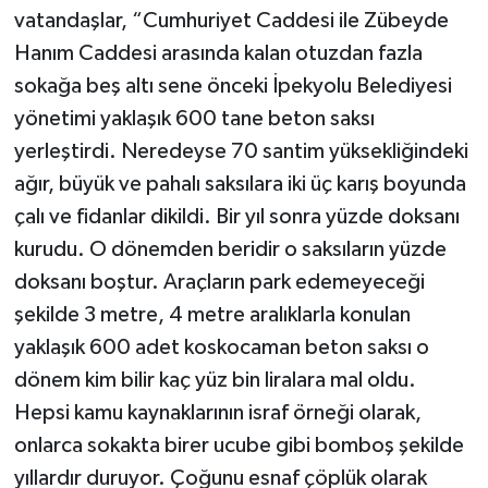
vatandaşlar, “Cumhuriyet Caddesi ile Zübeyde
Hanım Caddesi arasında kalan otuzdan fazla
sokağa beş altı sene önceki İpekyolu Belediyesi
yönetimi yaklaşık 600 tane beton saksı
yerleştirdi. Neredeyse 70 santim yüksekliğindeki
ağır, büyük ve pahalı saksılara iki üç karış boyunda
çalı ve fidanlar dikildi. Bir yıl sonra yüzde doksanı
kurudu. O dönemden beridir o saksıların yüzde
doksanı boştur. Araçların park edemeyeceği
şekilde 3 metre, 4 metre aralıklarla konulan
yaklaşık 600 adet koskocaman beton saksı o
dönem kim bilir kaç yüz bin liralara mal oldu.
Hepsi kamu kaynaklarının israf örneği olarak,
onlarca sokakta birer ucube gibi bomboş şekilde
yıllardır duruyor. Çoğunu esnaf çöplük olarak