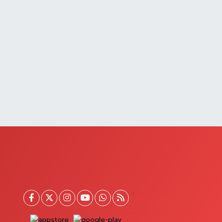
Başkale Eczanesi
AFIZİYE MAH.MAHMUT ERTUŞ CAD.NO:44 A
0 (432) 651 21 38
Yol Tarifi Al
Akın Eczanesi
ÖLGE HASTANESİ YANI,HAVAALANI KAVŞAĞI,
AHÇEŞEHİR KOLEJİ KARŞ.SÜPHAN MAH.İPEKYOLU
AD.NO:283I
0 (432) 502 71 71
Yol Tarifi Al
Çatak Eczanesi
UMHURİYET MAH.ATATÜRK CAD.DIŞ KAPI NO:13D
0 (432) 512 22 23
Yol Tarifi Al
Demir Eczanesi
AHÇELİEVLER MAH.ÇAY SK.NO:2 A
0 (432) 612 26 26
Yol Tarifi Al