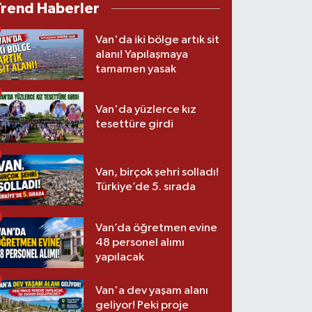
Trend Haberler
Van'da iki bölge artık sit
alanı! Yapılaşmaya
tamamen yasak
Van'da yüzlerce kız
tesettüre girdi
Van, birçok şehri solladı!
Türkiye’de 5. sırada
Van’da öğretmen evine
48 personel alımı
yapılacak
Van'a dev yaşam alanı
geliyor! Peki proje