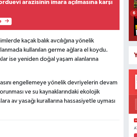
orduevi arazisinin imara açılmasına karşı
6
e
mlerde kaçak balık avcılığına yönelik
vlanmada kullanılan germe ağlara el koydu.
Y
ıklar ise yeniden doğal yaşam alanlarına
nmasını engellemeye yönelik devriyelerin devam
orunması ve su kaynaklarındaki ekolojik
lara av yasağı kurallarına hassasiyetle uyması
A