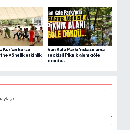
U
A
ş
z Kur’an kursu
Van Kale Parkı'nda sulama
ine yönelik etkinlik
tepkisi! Piknik alanı göle
döndü…
C
Z
E
3