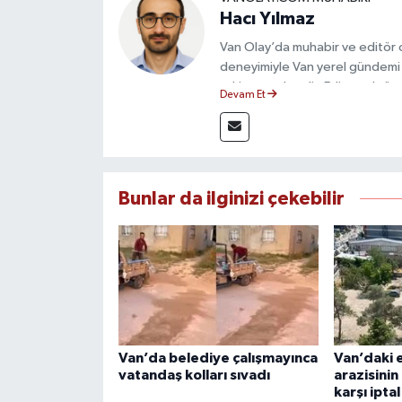
Hacı Yılmaz
Van Olay’da muhabir ve editör ol
deneyimiyle Van yerel gündemi 
takip etmektedir. Editoryal sürec
Devam Et
çerçevesinde ürettiği haberlerl
bilgilendirmektedir.
Bunlar da ilginizi çekebilir
Van’da belediye çalışmayınca
Van’daki 
vatandaş kolları sıvadı
arazisinin
karşı ipta