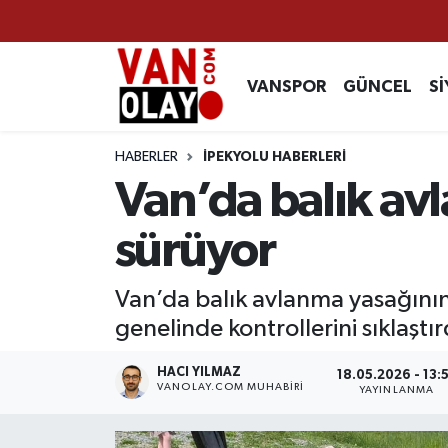
Vanspor
Van Nöbetçi Eczaneler
VANSPOR
GÜNCEL
Sİ
Güncel
Van Hava Durumu
HABERLER
İPEKYOLU HABERLERİ
Siyaset
Van Namaz Vakitleri
Van’da balık av
Ekonomi
Van Trafik Yoğunluk Haritası
sürüyor
Sağlık
Süper Lig Puan Durumu ve Fikstür
Van’da balık avlanma yasağının 
genelinde kontrollerini sıklaştır
Eğitim
Tüm Manşetler
HACI YILMAZ
18.05.2026 - 13:
Bilim & Teknoloji
Son Dakika Haberleri
VANOLAY.COM MUHABIRI
YAYINLANMA
Dünya
Haber Arşivi