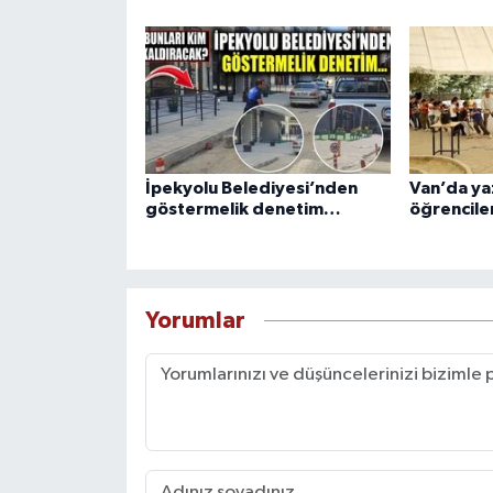
İpekyolu Belediyesi’nden
Van’da ya
göstermelik denetim…
öğrenciler
Yorumlar