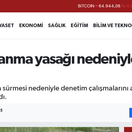
BITCOIN
64.944,08
%-0.
DOLAR
47,7436
%0.
EURO
55,2510
%0.
YASET
EKONOMİ
SAĞLIK
EĞİTİM
BİLİM VE TEKNO
STERLİN
64,4811
%0.
GRAM ALTIN
6660.55
%0.
BİST100
13.779
%-
lanma yasağı nedeniyl
sürmesi nedeniyle denetim çalışmalarını ar
dı.
55