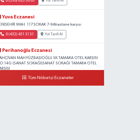
0 (530) 635 50 65
Yol Tarifi Al
Yuva Eczanesi
ENİŞEHİR MAH. 117.SOKAK 7-9Ahastane karşısı
0 (432) 451 31 51
Yol Tarifi Al
Perihanoğlu Eczanesi
AHÇİVAN MAH.YÜZBAŞIOĞLU SK.TAMARA OTEL KARŞISI
O:14G (SANAT SOKAĞI)SANAT SOKAĞI TAMARA OTEL
ARŞISI
Tüm Nöbetçi Eczaneler
0 (432) 216 24 25
Yol Tarifi Al
Aydın Eczanesi
ecep Tayyip Erdoğan Mah.Azerbaycan Cad.104 B
0 (538) 861 36 16
Yol Tarifi Al
Arjin Eczanesi
EYAZIT MAH.ZEYLAN CADDESİ OKYANUS GİYİM YANI