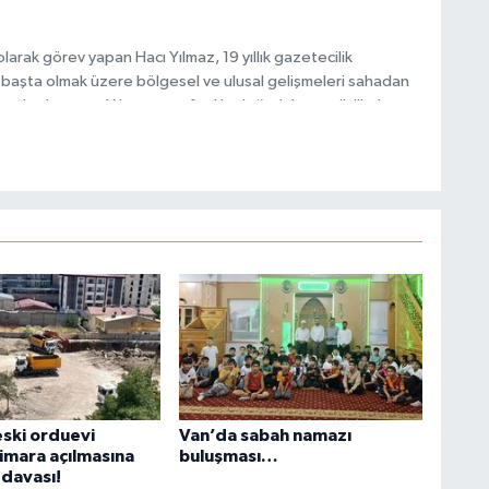
N
arak görev yapan Hacı Yılmaz, 19 yıllık gazetecilik
başta olmak üzere bölgesel ve ulusal gelişmeleri sahadan
e katkı sunan Yılmaz, tarafsızlık, doğruluk ve etik ilkeler
K
e kamuoyunu güvenilir kaynaklara dayalı olarak
p
A
Z
K
eski orduevi
Van’da sabah namazı
 imara açılmasına
buluşması…
l davası!