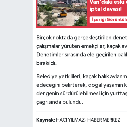
Van’daki eski 
iptal davası!
İçeriği Görüntül
Birçok noktada gerçekleştirilen deneti
çalışmalar yürüten emekçiler, kaçak a
Denetimler sırasında ele geçirilen bal
bırakıldı.
Belediye yetkilileri, kaçak balık avla
edeceğini belirterek, doğal yaşamın k
dengenin sürdürülebilmesi için yurttaş
çağrısında bulundu.
Kaynak:
HACI YILMAZ- HABER MERKEZİ