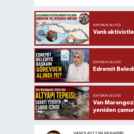
EDITÖRÜN SEÇTIĞI
Vanlı aktivistle
EDITÖRÜN SEÇTIĞI
Edremit Beledi
EDITÖRÜN SEÇTIĞI
Van Marangozla
yeniden çamur
VANOLAY.COM MUHABIRI