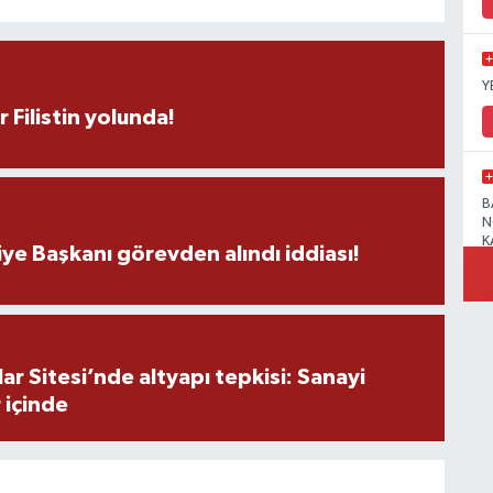
Y
r Filistin yolunda!
B
N
K
ye Başkanı görevden alındı iddiası!
R
r Sitesi’nde altyapı tepkisi: Sanayi
 içinde
B