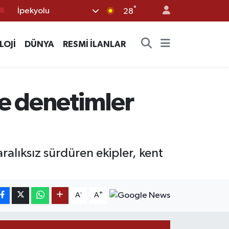
18
°
İpekyolu
28
18
32
LOJİ
DÜNYA
RESMİ İLANLAR
38
03
14
e denetimler
alıksız sürdüren ekipler, kent
-
+
A
A