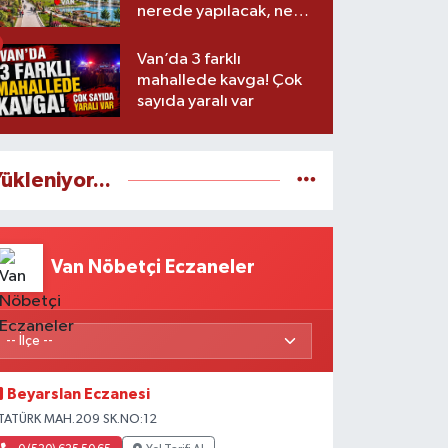
nerede yapılacak, ne
zaman başlayacak?
Van’da 3 farklı
mahallede kavga! Çok
sayıda yaralı var
ükleniyor...
Van Nöbetçi Eczaneler
Beyarslan Eczanesi
TATÜRK MAH.209 SK.NO:12