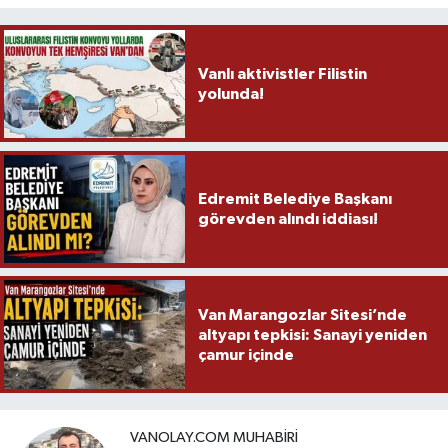
Vanlı aktivistler Filistin
yolunda!
Edremit Belediye Başkanı
görevden alındı iddiası!
Van Marangozlar Sitesi’nde
altyapı tepkisi: Sanayi yeniden
çamur içinde
VANOLAY.COM MUHABIRI