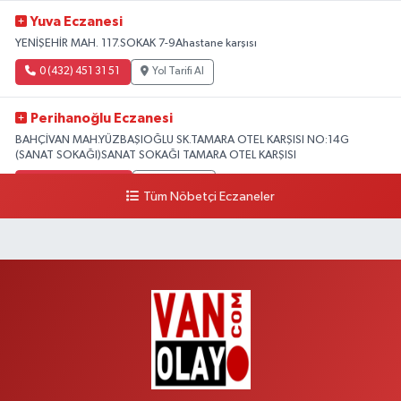
Yuva Eczanesi
YENİŞEHİR MAH. 117.SOKAK 7-9Ahastane karşısı
0 (432) 451 31 51
Yol Tarifi Al
Perihanoğlu Eczanesi
BAHÇİVAN MAH.YÜZBAŞIOĞLU SK.TAMARA OTEL KARŞISI NO:14G
(SANAT SOKAĞI)SANAT SOKAĞI TAMARA OTEL KARŞISI
0 (432) 216 24 25
Yol Tarifi Al
Tüm Nöbetçi Eczaneler
Aydın Eczanesi
Recep Tayyip Erdoğan Mah.Azerbaycan Cad.104 B
0 (538) 861 36 16
Yol Tarifi Al
Arjin Eczanesi
BEYAZIT MAH.ZEYLAN CADDESİ OKYANUS GİYİM YANI NO:1
0 (535) 014 85 70
Yol Tarifi Al