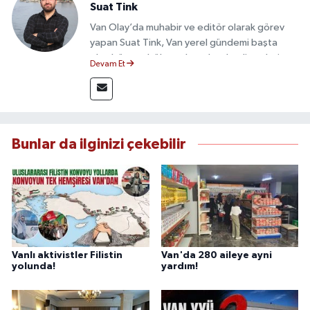
Suat Tink
Van Olay’da muhabir ve editör olarak görev
yapan Suat Tink, Van yerel gündemi başta
olmak üzere bölgesel ve ulusal gelişmeleri
Devam Et
yakından takip etmektedir. İletişim Fakültesi
mezunu olan Tink, sahadan edindiği bilgilerle
doğruluk, tarafsızlık ve etik ilkeler
çerçevesinde güvenilir ve hızlı habercilik
anlayışını benimsemektedir.
Bunlar da ilginizi çekebilir
Vanlı aktivistler Filistin
Van'da 280 aileye ayni
yolunda!
yardım!