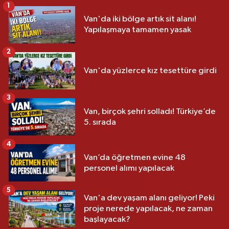
1
Van'da iki bölge artık sit alanı!
Yapılaşmaya tamamen yasak
2
Van'da yüzlerce kız tesettüre girdi
3
Van, birçok şehri solladı! Türkiye’de
5. sırada
4
Van’da öğretmen evine 48
personel alımı yapılacak
5
Van'a dev yaşam alanı geliyor! Peki
proje nerede yapılacak, ne zaman
başlayacak?