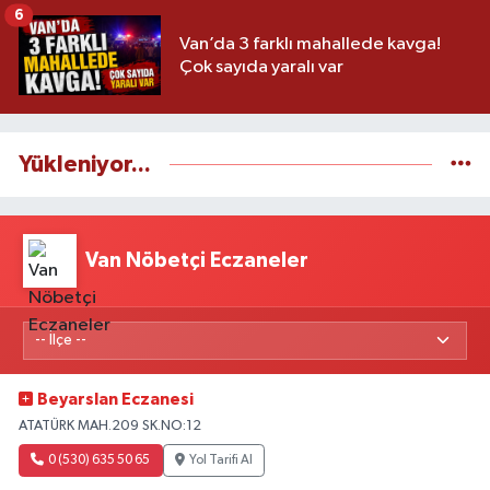
6
Van’da 3 farklı mahallede kavga!
Çok sayıda yaralı var
Yükleniyor...
Van Nöbetçi Eczaneler
Beyarslan Eczanesi
ATATÜRK MAH.209 SK.NO:12
0 (530) 635 50 65
Yol Tarifi Al