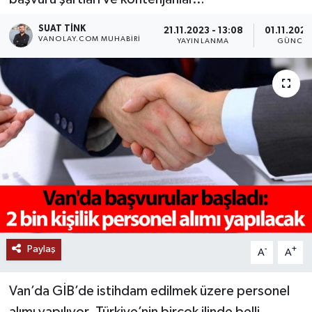
RESMİ İLANLAR
SUAT TINK
21.11.2023 - 13:08
01.11.2024
VANOLAY.COM MUHABIRI
YAYINLANMA
GÜNCEL
Paylaş
-
+
A
A
Van’da GİB’de istihdam edilmek üzere personel