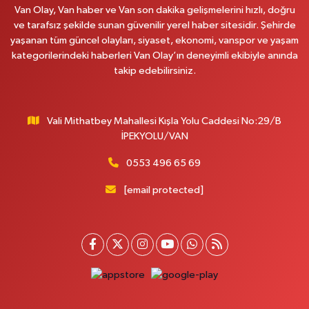
Van Olay, Van haber ve Van son dakika gelişmelerini hızlı, doğru
Afşar Eczanesi
ve tarafsız şekilde sunan güvenilir yerel haber sitesidir. Şehirde
Kazım Karabekir cad.Eski Araştırma Hastanesi karşısı (kent park karşısı )
yaşanan tüm güncel olayları, siyaset, ekonomi, vanspor ve yaşam
Kaval iş merkezi No: 156 B
kategorilerindeki haberleri Van Olay’ın deneyimli ekibiyle anında
0 (432) 214 02 40
Yol Tarifi Al
takip edebilirsiniz.
Gürpınar Eczanesi
Akpınar Mah. Milli Egemenlik Cad.No:7 A
Vali Mithatbey Mahallesi Kışla Yolu Caddesi No:29/B
İPEKYOLU/VAN
0 (506) 065 26 65
Yol Tarifi Al
0553 496 65 69
Mahya Eczanesi
[email protected]
ZÜBEYDE HANIM CAD.ÖZEL LOKMAN HEKİM HASTANESİ KARŞISI 82 C
0 (432) 215 77 65
Yol Tarifi Al
Ferhat Eczanesi
URARTU SOK. ESKİ İSTANBUL HASTANESİ KARŞISI NO:4 C
0 (555) 063 64 65
Yol Tarifi Al