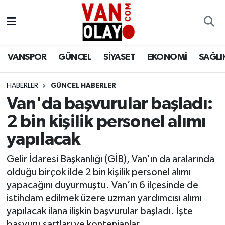
Vanspor
Van Nöbetçi Eczaneler
VANSPOR
GÜNCEL
SİYASET
EKONOMİ
SAĞLI
Güncel
Van Hava Durumu
HABERLER
GÜNCEL HABERLER
Siyaset
Van Namaz Vakitleri
Van'da başvurular başladı:
Ekonomi
Van Trafik Yoğunluk Haritası
2 bin kişilik personel alımı
yapılacak
Sağlık
Süper Lig Puan Durumu ve Fikstür
Gelir İdaresi Başkanlığı (GİB), Van'ın da aralarında
Eğitim
Tüm Manşetler
olduğu birçok ilde 2 bin kişilik personel alımı
yapacağını duyurmuştu. Van’ın 6 ilçesinde de
Bilim & Teknoloji
Son Dakika Haberleri
istihdam edilmek üzere uzman yardımcısı alımı
yapılacak ilana ilişkin başvurular başladı. İşte
Dünya
Haber Arşivi
başvuru şartları ve kontenjanlar…