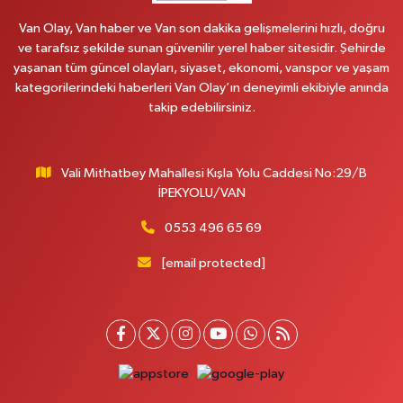
MAHMUDİYE MAH.ATATÜRK CAD.NO:17B
Van Olay, Van haber ve Van son dakika gelişmelerini hızlı, doğru
0 (531) 621 69 65
Yol Tarifi Al
ve tarafsız şekilde sunan güvenilir yerel haber sitesidir. Şehirde
yaşanan tüm güncel olayları, siyaset, ekonomi, vanspor ve yaşam
Onay Eczanesi
kategorilerindeki haberleri Van Olay’ın deneyimli ekibiyle anında
MERAŞEL FEVZİ ÇAKMAK CAD. KÜLTÜR SARAYI KIZILAY KAN MERKEZİ
takip edebilirsiniz.
KARŞISI DIŞ KAPI NO:25B
0 (432) 212 66 67
Yol Tarifi Al
Vali Mithatbey Mahallesi Kışla Yolu Caddesi No:29/B
Yenı Derman Eczanesi
İPEKYOLU/VAN
Hatuniye Mah. Özel Akdamar Hastanesi Karşısı Güven Evleri A.Blok No:7
Akdamar Hastanesi Acil yanı. İpekyolu. Hatuniye mahallesi terzioğlu, Eski
0553 496 65 69
ikinisan kedili kavşağı, 65100 Ipekyolu Van
[email protected]
0 (432) 216 14 84
Yol Tarifi Al
Hayat Eczanesi
Kışla Mah.Çınarlı Cad.1038 Sk.No:93 3-4
0 (432) 354 37 36
Yol Tarifi Al