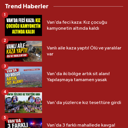
Trend Haberler
1
Van’da feci kaza: Kız çocuğu
kamyonetin altında kaldı
2
Vanlı aile kaza yaptı! Ölü ve yaralılar
var
3
Van'da iki bölge artık sit alanı!
Yapılaşmaya tamamen yasak
4
Van'da yüzlerce kız tesettüre girdi
5
Van’da 3 farklı mahallede kavga!