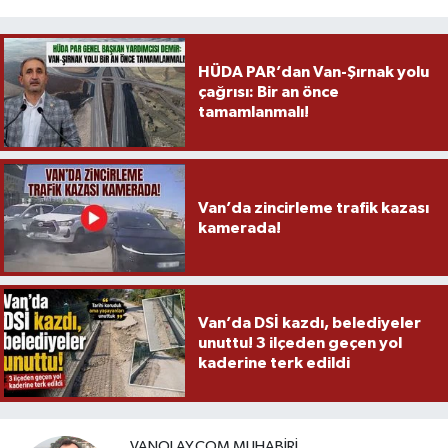
HÜDA PAR’dan Van-Şırnak yolu
çağrısı: Bir an önce
tamamlanmalı!
Van’da zincirleme trafik kazası
kamerada!
Van’da DSİ kazdı, belediyeler
unuttu! 3 ilçeden geçen yol
kaderine terk edildi
VANOLAY.COM MUHABIRI