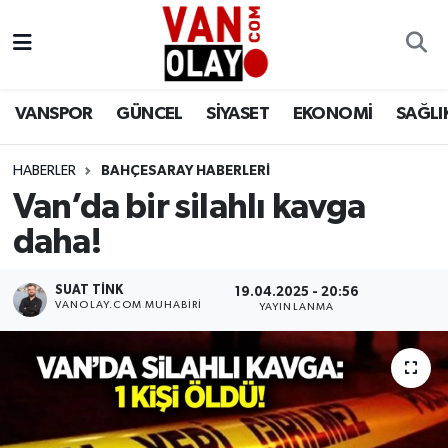
Vanspor
Van Nöbetçi Eczaneler
VANSPOR
GÜNCEL
SİYASET
EKONOMİ
SAĞLI
Güncel
Van Hava Durumu
HABERLER
BAHÇESARAY HABERLERİ
Siyaset
Van Namaz Vakitleri
Van’da bir silahlı kavga
Ekonomi
Van Trafik Yoğunluk Haritası
daha!
Sağlık
Süper Lig Puan Durumu ve Fikstür
SUAT TINK
19.04.2025 - 20:56
VANOLAY.COM MUHABIRI
YAYINLANMA
Eğitim
Tüm Manşetler
Bilim & Teknoloji
Son Dakika Haberleri
Dünya
Haber Arşivi