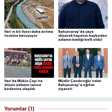
Van’ın bir ilçesi daha arıtma
Bahçesaray’da çaya
tesisine kavuşuyor
düşerek hayatını kaybeden
adamın kimliği belli oldu!
Van’da Müküs Çayı’na
Müdür Çandıroğlu'ndan
düşen adamın cansız
Bahçesaray'a eğitim
bedenine ulaşıldı
ziyareti
Yorumlar (1)