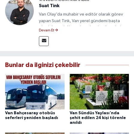
Suat Tink
Van Olay’da muhabir ve editör olarak görev
yapan Suat Tink, Van yerel gündemi başta
olmak üzere bölgesel ve ulusal gelişmeleri
Devam Et
yakından takip etmektedir. İletişim Fakültesi
mezunu olan Tink, sahadan edindiği bilgilerle
doğruluk, tarafsızlık ve etik ilkeler
çerçevesinde güvenilir ve hızlı habercilik
anlayışını benimsemektedir.
Bunlar da ilginizi çekebilir
Van Bahçesaray otobüs
Van Sündüs Yaylası'nda
seferleri yeniden başladı
şehit edilen 24 kişi törenle
anıldı