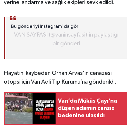
yerine jandarma ve sağlık ekipleri sevk edildi.
Bu gönderiyi Instagram'da gör
VAN SAYFASI (@vaninsayfasi)'in paylaştığı
bir gönderi
Hayatını kaybeden Orhan Arvas’ın cenazesi
otopsi için Van Adli Tıp Kurumu’na gönderildi.
Van’da Müküs Çayı’na
düşen adamın cansız
bedenine ulaşıldı