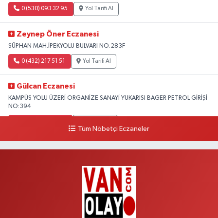
0 (530) 093 32 95
Yol Tarifi Al
Zeynep Öner Eczanesi
SÜPHAN MAH.İPEKYOLU BULVARI NO:283F
0 (432) 217 51 51
Yol Tarifi Al
Gülcan Eczanesi
KAMPÜS YOLU ÜZERİ ORGANİZE SANAYİ YUKARISI BAGER PETROL GİRİŞİ
NO:394
0 (533) 348 25 87
Yol Tarifi Al
Tüm Nöbetçi Eczaneler
Lütfiye Hanım Eczanesi
BAHÇİVAN MAH.15 TEMMUZ ŞEHİTLERİ CAD.NO:36B ÖZEL LOKMAN
HEKİM HASTANESİ ACİL KARŞISI
0 (501) 048 96 88
Yol Tarifi Al
Emek Eczanesi