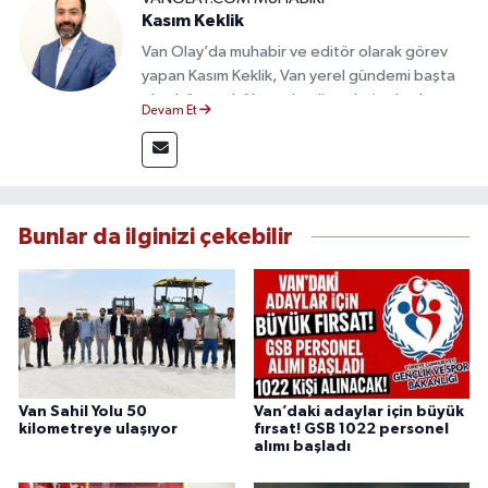
Kasım Keklik
Van Olay’da muhabir ve editör olarak görev
yapan Kasım Keklik, Van yerel gündemi başta
olmak üzere bölgesel gelişmeleri sahadan
Devam Et
takip etmektedir. Saha haberciliğindeki
deneyimiyle hızlı ve doğru haber üretimine
odaklanan Keklik, tarafsızlık ve etik gazetecilik
ilkeleri doğrultusunda güvenilir içerikler
sunmaktadır.
Bunlar da ilginizi çekebilir
Van Sahil Yolu 50
Van’daki adaylar için büyük
kilometreye ulaşıyor
fırsat! GSB 1022 personel
alımı başladı