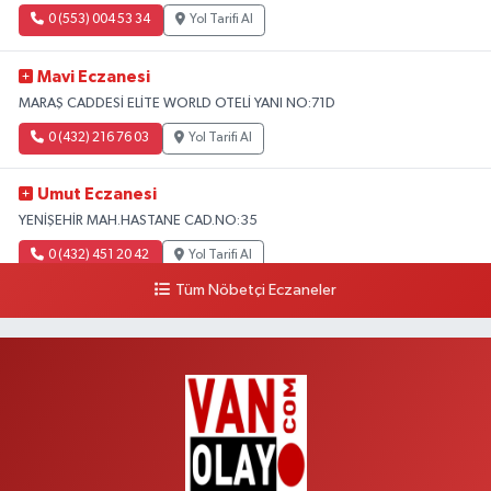
0 (553) 004 53 34
Yol Tarifi Al
Mavi Eczanesi
MARAŞ CADDESİ ELİTE WORLD OTELİ YANI NO:71D
0 (432) 216 76 03
Yol Tarifi Al
Umut Eczanesi
YENİŞEHİR MAH.HASTANE CAD.NO:35
0 (432) 451 20 42
Yol Tarifi Al
Tüm Nöbetçi Eczaneler
Polen Eczanesi
VALİ MİTHAT BEY MAH.SIHKE CAD.HZ.ÖMER CAMİ YANI NO:6B
0 (432) 212 48 48
Yol Tarifi Al
Müfide Eczanesi
ÜNİVERSİTE HASTANESİ DÖNÜŞÜ KAMPÜS GALERİCİLER SİTESİ YANI
NO:41