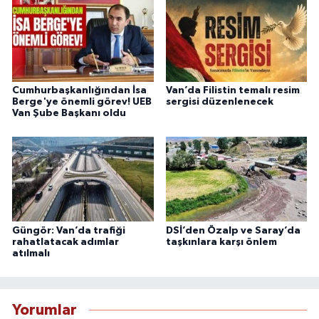
Cumhurbaşkanlığından İsa
Van’da Filistin temalı resim
Berge'ye önemli görev! UEB
sergisi düzenlenecek
Van Şube Başkanı oldu
Güngör: Van’da trafiği
DSİ’den Özalp ve Saray’da
rahatlatacak adımlar
taşkınlara karşı önlem
atılmalı
Yorumlar