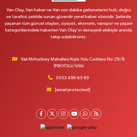
0 (545) 604 85 48
Yol Tarifi Al
Van Olay, Van haber ve Van son dakika gelişmelerini hızlı, doğru
ve tarafsız şekilde sunan güvenilir yerel haber sitesidir. Şehirde
Kumsal Eczanesi
yaşanan tüm güncel olayları, siyaset, ekonomi, vanspor ve yaşam
ORTA MAH.MUSLİH GÖRENTAŞ BULVARI,GİMPAŞ MARKET YANI NO:62 B
kategorilerindeki haberleri Van Olay’ın deneyimli ekibiyle anında
takip edebilirsiniz.
0 (432) 612 42 42
Yol Tarifi Al
Çınar Eczanesi
Vali Mithatbey Mahallesi Kışla Yolu Caddesi No:29/B
VALİ MİTHAT BEY MAH. DEFTERDARLIK CAD. MİLANO HOTEL YANI
İPEKYOLU/VAN
DOĞUŞ MARKET KARŞISI NO:20 B
0 (432) 210 03 36
Yol Tarifi Al
0553 496 65 69
[email protected]
Gündüz Eczanesi
CUMHURİYET MAH. ATATÜRK CADDESİ NO:39 A
0 (432) 712 27 27
Yol Tarifi Al
Nesli Eczanesi
CUMHURİYET MAH.CUMHURİYET CAD.NO:15A