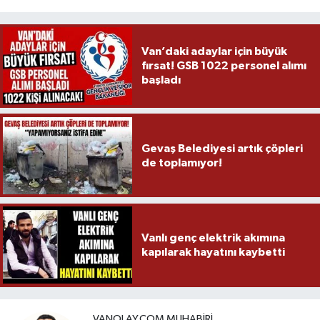
Van’daki adaylar için büyük
fırsat! GSB 1022 personel alımı
başladı
Gevaş Belediyesi artık çöpleri
de toplamıyor!
Vanlı genç elektrik akımına
kapılarak hayatını kaybetti
VANOLAY.COM MUHABIRI