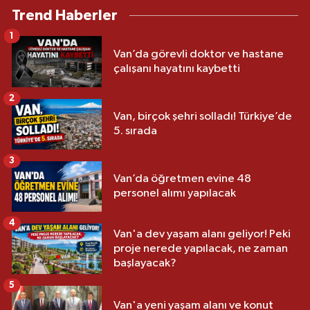
Trend Haberler
1
Van’da görevli doktor ve hastane
çalışanı hayatını kaybetti
2
Van, birçok şehri solladı! Türkiye’de
5. sırada
3
Van’da öğretmen evine 48
personel alımı yapılacak
4
Van'a dev yaşam alanı geliyor! Peki
proje nerede yapılacak, ne zaman
başlayacak?
5
Van'a yeni yaşam alanı ve konut