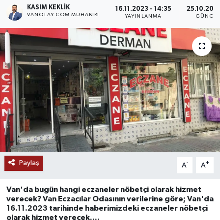
KASIM KEKLIK
16.11.2023 - 14:35
25.10.2024
VANOLAY.COM MUHABIRI
RESMİ İLANLAR
YAYINLANMA
GÜNCEL
Paylaş
-
+
A
A
Van'da bugün hangi eczaneler nöbetçi olarak hizmet
verecek? Van Eczacılar Odasının verilerine göre; Van'da
16.11.2023 tarihinde haberimizdeki eczaneler nöbetçi
olarak hizmet verecek....