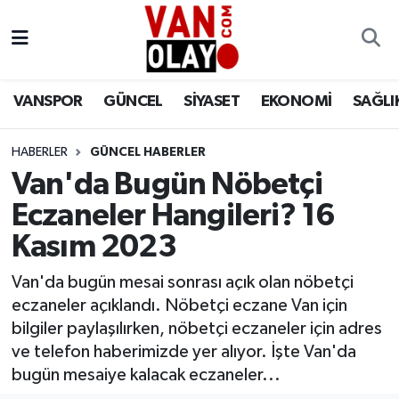
Vanspor
Van Nöbetçi Eczaneler
VANSPOR
GÜNCEL
SİYASET
EKONOMİ
SAĞLI
Güncel
Van Hava Durumu
HABERLER
GÜNCEL HABERLER
Siyaset
Van Namaz Vakitleri
Van'da Bugün Nöbetçi
Ekonomi
Van Trafik Yoğunluk Haritası
Eczaneler Hangileri? 16
Kasım 2023
Sağlık
Süper Lig Puan Durumu ve Fikstür
Van'da bugün mesai sonrası açık olan nöbetçi
Eğitim
Tüm Manşetler
eczaneler açıklandı. Nöbetçi eczane Van için
bilgiler paylaşılırken, nöbetçi eczaneler için adres
Bilim & Teknoloji
Son Dakika Haberleri
ve telefon haberimizde yer alıyor. İşte Van'da
bugün mesaiye kalacak eczaneler...
Dünya
Haber Arşivi