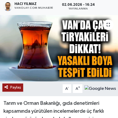
HACI YILMAZ
02.06.2026 - 16:24
VANOLAY.COM MUHABIRI
RESMİ İLANLAR
YAYINLANMA
Paylaş
-
+
A
A
Tarım ve Orman Bakanlığı, gıda denetimleri
kapsamında yürütülen incelemelerde üç farklı