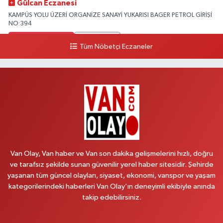
Gülcan Eczanesi
KAMPÜS YOLU ÜZERİ ORGANİZE SANAYİ YUKARISI BAGER PETROL GİRİŞİ
NO:394
0 (533) 348 25 87
Yol Tarifi Al
Tüm Nöbetçi Eczaneler
Lütfiye Hanım Eczanesi
BAHÇİVAN MAH.15 TEMMUZ ŞEHİTLERİ CAD.NO:36B ÖZEL LOKMAN
HEKİM HASTANESİ ACİL KARŞISI
0 (501) 048 96 88
Yol Tarifi Al
Emek Eczanesi
MAHMUDİYE MAH.ATATÜRK CAD.NO:17B
Van Olay, Van haber ve Van son dakika gelişmelerini hızlı, doğru
0 (531) 621 69 65
Yol Tarifi Al
ve tarafsız şekilde sunan güvenilir yerel haber sitesidir. Şehirde
yaşanan tüm güncel olayları, siyaset, ekonomi, vanspor ve yaşam
Onay Eczanesi
kategorilerindeki haberleri Van Olay’ın deneyimli ekibiyle anında
MERAŞEL FEVZİ ÇAKMAK CAD. KÜLTÜR SARAYI KIZILAY KAN MERKEZİ
takip edebilirsiniz.
KARŞISI DIŞ KAPI NO:25B
0 (432) 212 66 67
Yol Tarifi Al