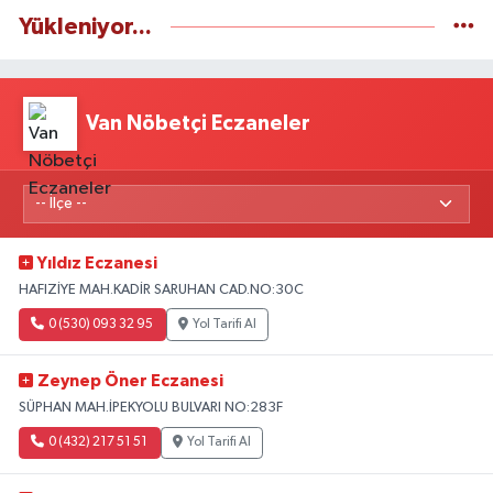
Yükleniyor...
Van Nöbetçi Eczaneler
Yıldız Eczanesi
HAFIZİYE MAH.KADİR SARUHAN CAD.NO:30C
0 (530) 093 32 95
Yol Tarifi Al
Zeynep Öner Eczanesi
SÜPHAN MAH.İPEKYOLU BULVARI NO:283F
0 (432) 217 51 51
Yol Tarifi Al