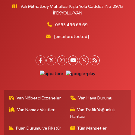
Vali Mithatbey Mahallesi Kışla Yolu Caddesi No:29/B
Yenı Derman Eczanesi
İPEKYOLU/VAN
Hatuniye Mah. Özel Akdamar Hastanesi Karşısı Güven Evleri A.Blok No:7
Akdamar Hastanesi Acil yanı. İpekyolu. Hatuniye mahallesi terzioğlu, Eski
0553 496 65 69
ikinisan kedili kavşağı, 65100 Ipekyolu Van
[email protected]
0 (432) 216 14 84
Yol Tarifi Al
Hayat Eczanesi
Kışla Mah.Çınarlı Cad.1038 Sk.No:93 3-4
0 (432) 354 37 36
Yol Tarifi Al
Erdoğan Eczanesi
SEREFIYE MAHALLE URARTU SOKAK ESKİ İSTANBUL HAST. KRŞ. NO:6 B
Van Nöbetçi Eczaneler
Van Hava Durumu
0 (432) 215 82 65
Yol Tarifi Al
Van Namaz Vakitleri
Van Trafik Yoğunluk
Haritası
Derman Eczanesi
BAHÇELİEVLER MAH.MUSLİH GÖRENTAŞ BULVARI NO:57Çağdaş fırının
Puan Durumu ve Fikstür
Tüm Manşetler
karşısı