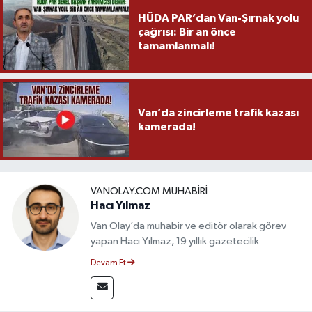
HÜDA PAR’dan Van-Şırnak yolu
çağrısı: Bir an önce
tamamlanmalı!
Van’da zincirleme trafik kazası
kamerada!
VANOLAY.COM MUHABIRI
Hacı Yılmaz
Van Olay’da muhabir ve editör olarak görev
yapan Hacı Yılmaz, 19 yıllık gazetecilik
deneyimiyle Van yerel gündemi başta olmak
Devam Et
üzere bölgesel ve ulusal gelişmeleri sahadan
takip etmektedir. Editoryal sürece katkı sunan
Yılmaz, tarafsızlık, doğruluk ve etik ilkeler