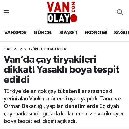
Vanspor
Van Nöbetçi Eczaneler
VANSPOR
GÜNCEL
SİYASET
EKONOMİ
SAĞLI
Güncel
Van Hava Durumu
HABERLER
GÜNCEL HABERLER
Siyaset
Van Namaz Vakitleri
Van’da çay tiryakileri
Ekonomi
Van Trafik Yoğunluk Haritası
dikkat! Yasaklı boya tespit
edildi
Sağlık
Süper Lig Puan Durumu ve Fikstür
Türkiye’de en çok çay tüketen iller arasındaki
Eğitim
Tüm Manşetler
yerini alan Vanlılara önemli uyarı yapıldı. Tarım ve
Orman Bakanlığı, yapılan denetimlerde üç siyah
Bilim & Teknoloji
Son Dakika Haberleri
çay markasında gıdada kullanımına izin verilmeyen
boya tespit edildiğini açıkladı.
Dünya
Haber Arşivi