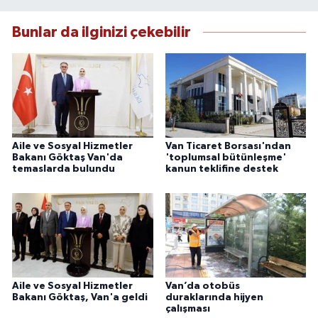
çerçevesinde ürettiği haberlerle kamuoyunu
güvenilir kaynaklara dayalı olarak
Bunlar da ilginizi çekebilir
bilgilendirmektedir.
Aile ve Sosyal Hizmetler
Van Ticaret Borsası'ndan
Bakanı Göktaş Van'da
'toplumsal bütünleşme'
temaslarda bulundu
kanun teklifine destek
Aile ve Sosyal Hizmetler
Van’da otobüs
Bakanı Göktaş, Van'a geldi
duraklarında hijyen
çalışması