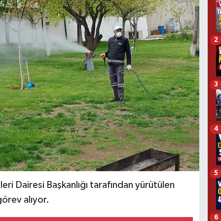
2
3
4
5
leri Dairesi Başkanlığı tarafından yürütülen
örev alıyor.
6