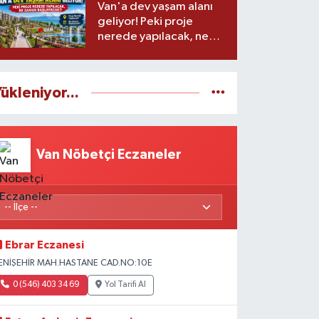
Van'a dev yaşam alanı
geliyor! Peki proje
nerede yapılacak, ne
zaman başlayacak?
ükleniyor...
Van Nöbetçi Eczaneler
Ebrar Eczanesi
ENİŞEHİR MAH.HASTANE CAD.NO:10E
0 (546) 403 34 69
Yol Tarifi Al