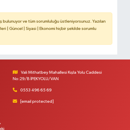
ş bulunuyor ve tüm sorumluluğu üstleniyorsunuz. Yazılan
C
ri | Güncel | Siyasi | Ekonomi hiçbir şekilde sorumlu
A
Vali Mithatbey Mahallesi Kışla Yolu Caddesi
No:29/B İPEKYOLU/VAN
0553 496 65 69
[email protected]
,
eki