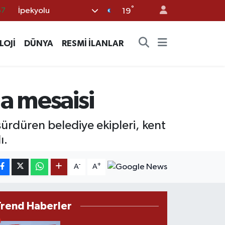
87
°
İpekyolu
19
18
32
LOJİ
DÜNYA
RESMİ İLANLAR
38
59
a mesaisi
14
ürdüren belediye ekipleri, kent
ı.
-
+
A
A
Trend Haberler