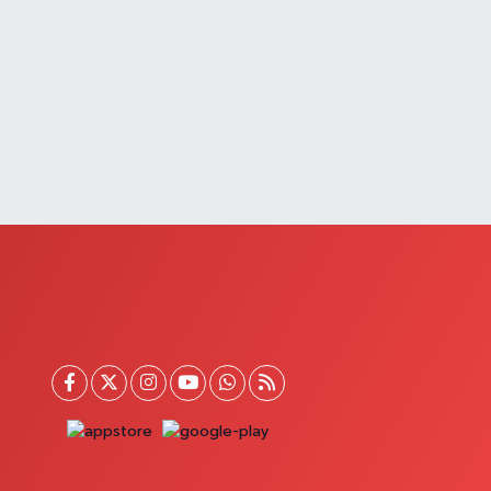
0 (432) 651 21 38
Yol Tarifi Al
Selçuk Eczanesi
UMHURİYET MAHALLESİ ATATÜRK CADDESİ NO:9 1a
0 (545) 563 70 63
Yol Tarifi Al
Yaşam Eczanesi
tatürk Mahallesi 3 Nisan No:71
0 (432) 781 24 65
Yol Tarifi Al