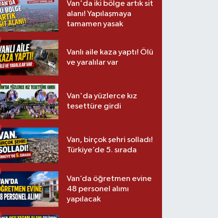
Van'da iki bölge artık sit
alanı! Yapılaşmaya
tamamen yasak
Vanlı aile kaza yaptı! Ölü
ve yaralılar var
Van'da yüzlerce kız
tesettüre girdi
Van, birçok şehri solladı!
Türkiye’de 5. sırada
Van’da öğretmen evine
48 personel alımı
yapılacak