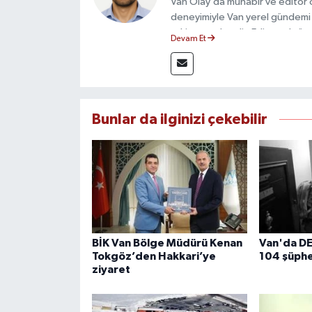
Van Olay’da muhabir ve editör ol
deneyimiyle Van yerel gündemi 
takip etmektedir. Editoryal sürec
Devam Et
çerçevesinde ürettiği haberlerl
bilgilendirmektedir.
Bunlar da ilginizi çekebilir
BİK Van Bölge Müdürü Kenan
Van'da D
Tokgöz’den Hakkari’ye
104 şüphe
ziyaret