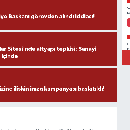
V
K
ye Başkanı görevden alındı iddiası!
C
r Sitesi’nde altyapı tepkisi: Sanayi
N
 içinde
V
zine ilişkin imza kampanyası başlatıldı!
C