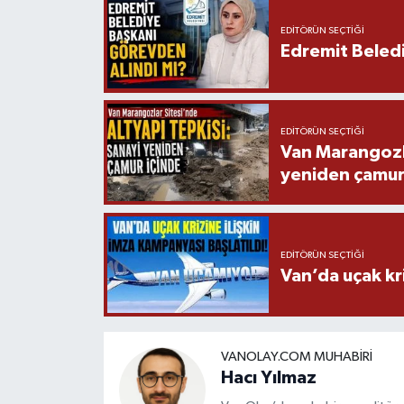
EDITÖRÜN SEÇTIĞI
Edremit Beledi
EDITÖRÜN SEÇTIĞI
Van Marangozla
yeniden çamur
EDITÖRÜN SEÇTIĞI
Van’da uçak kri
VANOLAY.COM MUHABIRI
Hacı Yılmaz