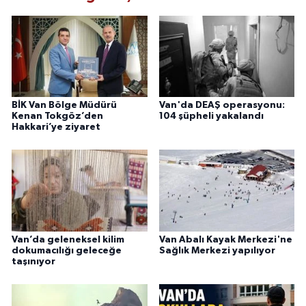
BİK Van Bölge Müdürü
Van'da DEAŞ operasyonu:
Kenan Tokgöz’den
104 şüpheli yakalandı
Hakkari’ye ziyaret
Van’da geleneksel kilim
Van Abalı Kayak Merkezi'ne
dokumacılığı geleceğe
Sağlık Merkezi yapılıyor
taşınıyor