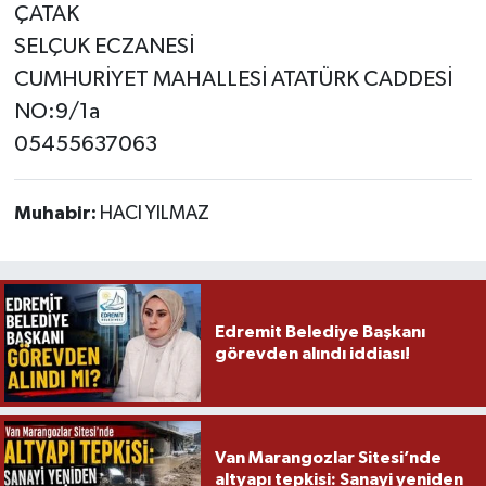
ÇATAK
SELÇUK ECZANESİ
CUMHURİYET MAHALLESİ ATATÜRK CADDESİ
NO:9/1a
05455637063
Muhabir:
HACI YILMAZ
Edremit Belediye Başkanı
görevden alındı iddiası!
Van Marangozlar Sitesi’nde
altyapı tepkisi: Sanayi yeniden