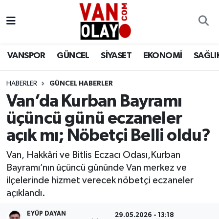
Vanspor
Van Nöbetçi Eczaneler
VANSPOR
GÜNCEL
SİYASET
EKONOMİ
SAĞLI
Güncel
Van Hava Durumu
HABERLER
GÜNCEL HABERLER
Siyaset
Van Namaz Vakitleri
Van’da Kurban Bayramı
Ekonomi
Van Trafik Yoğunluk Haritası
üçüncü günü eczaneler
açık mı; Nöbetçi Belli oldu?
Sağlık
Süper Lig Puan Durumu ve Fikstür
Van, Hakkâri ve Bitlis Eczacı Odası,Kurban
Eğitim
Tüm Manşetler
Bayramı’nın üçüncü gününde Van merkez ve
ilçelerinde hizmet verecek nöbetçi eczaneler
Bilim & Teknoloji
Son Dakika Haberleri
açıklandı.
Dünya
Haber Arşivi
EYÜP DAYAN
29.05.2026 - 13:18