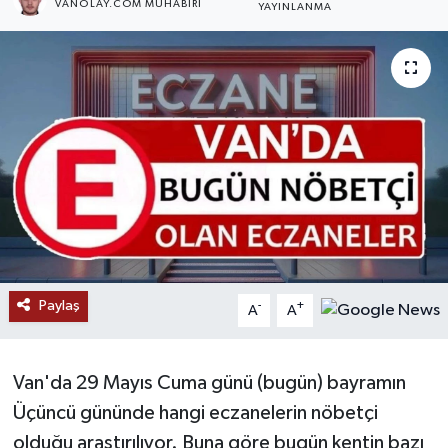
VANOLAY.COM MUHABIRI
YAYINLANMA
RESMİ İLANLAR
Paylaş
-
+
A
A
Van'da 29 Mayıs Cuma günü (bugün) bayramın
Üçüncü gününde hangi eczanelerin nöbetçi
olduğu araştırılıyor. Buna göre bugün kentin bazı