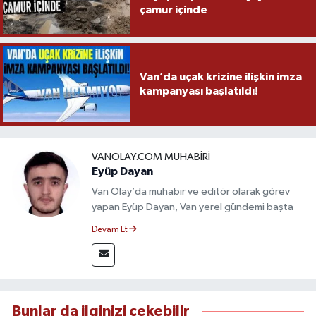
çamur içinde
Van’da uçak krizine ilişkin imza
kampanyası başlatıldı!
VANOLAY.COM MUHABIRI
Eyüp Dayan
Van Olay’da muhabir ve editör olarak görev
yapan Eyüp Dayan, Van yerel gündemi başta
olmak üzere bölgesel gelişmeleri sahadan
Devam Et
takip etmektedir. 10 yılı aşkın gazetecilik
deneyimiyle doğruluk, tarafsızlık ve etik ilkeleri
esas alan Dayan, güvenilir kaynaklara dayalı
haberleriyle kamuoyunu doğru ve hızlı biçimde
bilgilendirmektedir.
Bunlar da ilginizi çekebilir