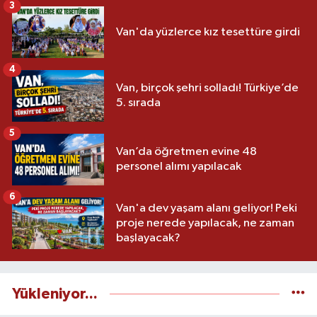
3
Van'da yüzlerce kız tesettüre girdi
4
Van, birçok şehri solladı! Türkiye’de
5. sırada
5
Van’da öğretmen evine 48
personel alımı yapılacak
6
Van'a dev yaşam alanı geliyor! Peki
proje nerede yapılacak, ne zaman
başlayacak?
Yükleniyor...