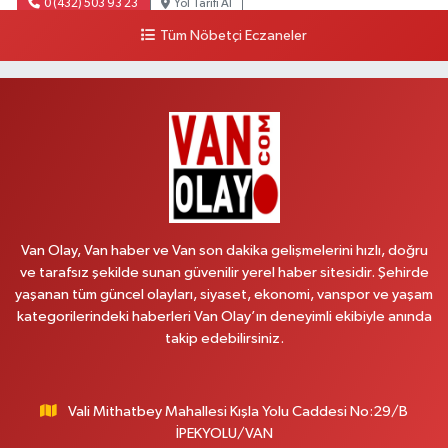
0 (432) 503 93 23
Yol Tarifi Al
Tüm Nöbetçi Eczaneler
Hekimoğlu Eczanesi
Vanyolu Mahallesi, Kara Yusuf Bey Bulvarı No:102 F Erciş Van
0 (541) 147 65 65
Yol Tarifi Al
Koç Eczanesi
Cumhuriyet Mahallesi, Konak Sokak No:6 Gürpınar Van
0 (530) 442 24 65
Yol Tarifi Al
Van Olay, Van haber ve Van son dakika gelişmelerini hızlı, doğru
Yiğit Eczanesi
ve tarafsız şekilde sunan güvenilir yerel haber sitesidir. Şehirde
yaşanan tüm güncel olayları, siyaset, ekonomi, vanspor ve yaşam
Hatuniye Mahallesi, Asmin Sokak No:3 A İpekyolu Van
kategorilerindeki haberleri Van Olay’ın deneyimli ekibiyle anında
0 (432) 217 11 10
Yol Tarifi Al
takip edebilirsiniz.
Akdağ Eczanesi
Süphan Mahallesi, İpekyolu Caddesi No:283 G Edremit Van
Vali Mithatbey Mahallesi Kışla Yolu Caddesi No:29/B
İPEKYOLU/VAN
0 (542) 378 02 68
Yol Tarifi Al