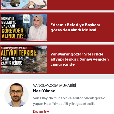
Edremit Belediye Başkanı
görevden alındı iddiası!
Van Marangozlar Sitesi’nde
altyapı tepkisi: Sanayi yeniden
çamur içinde
VANOLAY.COM MUHABIRI
Hacı Yılmaz
Van Olay’da muhabir ve editör olarak görev
yapan Hacı Yılmaz, 19 yıllık gazetecilik
deneyimiyle Van yerel gündemi başta olmak
Devam Et