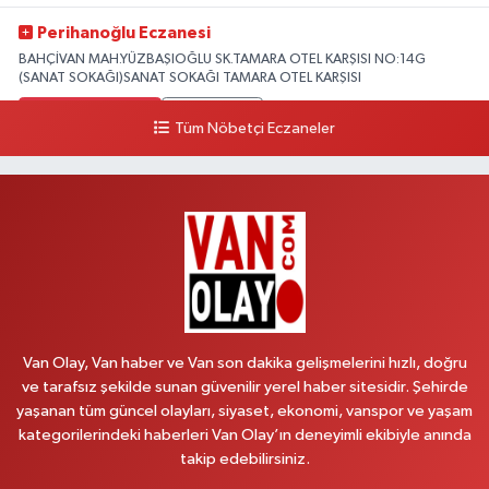
Perihanoğlu Eczanesi
BAHÇİVAN MAH.YÜZBAŞIOĞLU SK.TAMARA OTEL KARŞISI NO:14G
(SANAT SOKAĞI)SANAT SOKAĞI TAMARA OTEL KARŞISI
0 (432) 216 24 25
Yol Tarifi Al
Tüm Nöbetçi Eczaneler
Aydın Eczanesi
Recep Tayyip Erdoğan Mah.Azerbaycan Cad.104 B
0 (538) 861 36 16
Yol Tarifi Al
Arjin Eczanesi
BEYAZIT MAH.ZEYLAN CADDESİ OKYANUS GİYİM YANI NO:1
0 (535) 014 85 70
Yol Tarifi Al
Van Olay, Van haber ve Van son dakika gelişmelerini hızlı, doğru
ve tarafsız şekilde sunan güvenilir yerel haber sitesidir. Şehirde
Afşar Eczanesi
yaşanan tüm güncel olayları, siyaset, ekonomi, vanspor ve yaşam
Kazım Karabekir cad.Eski Araştırma Hastanesi karşısı (kent park karşısı )
kategorilerindeki haberleri Van Olay’ın deneyimli ekibiyle anında
Kaval iş merkezi No: 156 B
takip edebilirsiniz.
0 (432) 214 02 40
Yol Tarifi Al