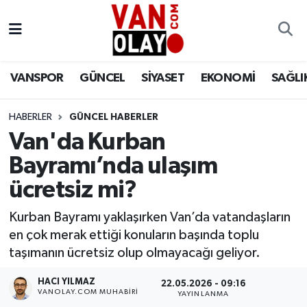
Vanspor
Van Nöbetçi Eczaneler
VANSPOR
GÜNCEL
SİYASET
EKONOMİ
SAĞLI
Güncel
Van Hava Durumu
HABERLER
GÜNCEL HABERLER
Siyaset
Van Namaz Vakitleri
Van'da Kurban
Ekonomi
Van Trafik Yoğunluk Haritası
Bayramı’nda ulaşım
ücretsiz mi?
Sağlık
Süper Lig Puan Durumu ve Fikstür
Kurban Bayramı yaklaşırken Van’da vatandaşların
Eğitim
Tüm Manşetler
en çok merak ettiği konuların başında toplu
taşımanın ücretsiz olup olmayacağı geliyor.
Bilim & Teknoloji
Son Dakika Haberleri
HACI YILMAZ
22.05.2026 - 09:16
VANOLAY.COM MUHABIRI
YAYINLANMA
Dünya
Haber Arşivi