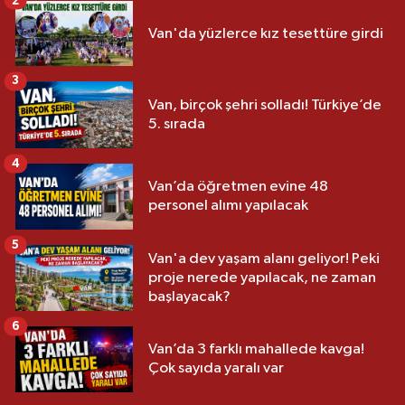
2
Van'da yüzlerce kız tesettüre girdi
3
Van, birçok şehri solladı! Türkiye’de
5. sırada
4
Van’da öğretmen evine 48
personel alımı yapılacak
5
Van'a dev yaşam alanı geliyor! Peki
proje nerede yapılacak, ne zaman
başlayacak?
6
Van’da 3 farklı mahallede kavga!
Çok sayıda yaralı var