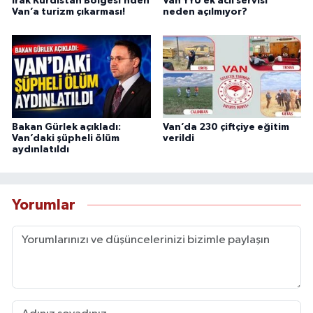
Irak Kürdistan Bölgesi’nden
Van YYÜ ek acil servisi
Van’a turizm çıkarması!
neden açılmıyor?
Bakan Gürlek açıkladı:
Van’da 230 çiftçiye eğitim
Van’daki şüpheli ölüm
verildi
aydınlatıldı
Yorumlar