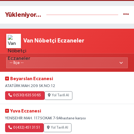
Yükleniyor...
Van Nöbetçi Eczaneler
Beyarslan Eczanesi
ATATÜRK MAH.209 SK.NO:12
0 (530) 635 50 65
Yol Tarifi Al
Yuva Eczanesi
YENİŞEHİR MAH. 117.SOKAK 7-9Ahastane karşısı
0 (432) 451 31 51
Yol Tarifi Al