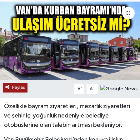
RESMİ İLANLAR
Paylaş
-
+
A
A
Özellikle bayram ziyaretleri, mezarlık ziyaretleri
ve şehir içi yoğunluk nedeniyle belediye
otobüslerine olan talebin artması bekleniyor.
Van Büyükşehir Belediyesi’nden konuya ilişkin