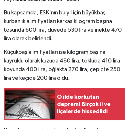
Bu kapsamda, ESK'nın bu yıl için büyükbaş
kurbanlık alım fiyatları karkas kilogram başına
tosunda 600 lira, düvede 530 lira ve inekte 470
lira olarak belirlendi.
Küçükbaş alım fiyatları ise kilogram başına
kuyruklu olarak kuzuda 480 lira, tokluda 410 lira,
koyunda 400 lira, oğlakta 270 lira, çepiçte 250
lira ve keçide 200 lira oldu.
O ilde korkutan
deprem! Birçok il ve
ilçelerde hissedildi