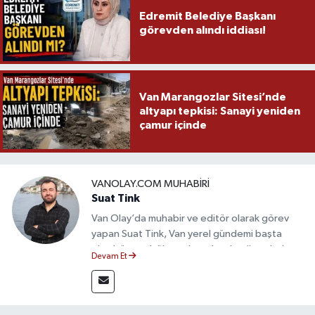
Edremit Belediye Başkanı
görevden alındı iddiası!
Van Marangozlar Sitesi’nde
altyapı tepkisi: Sanayi yeniden
çamur içinde
VANOLAY.COM MUHABIRI
Suat Tink
Van Olay’da muhabir ve editör olarak görev
yapan Suat Tink, Van yerel gündemi başta
olmak üzere bölgesel ve ulusal gelişmeleri
Devam Et
yakından takip etmektedir. İletişim Fakültesi
mezunu olan Tink, sahadan edindiği bilgilerle
doğruluk, tarafsızlık ve etik ilkeler
çerçevesinde güvenilir ve hızlı habercilik