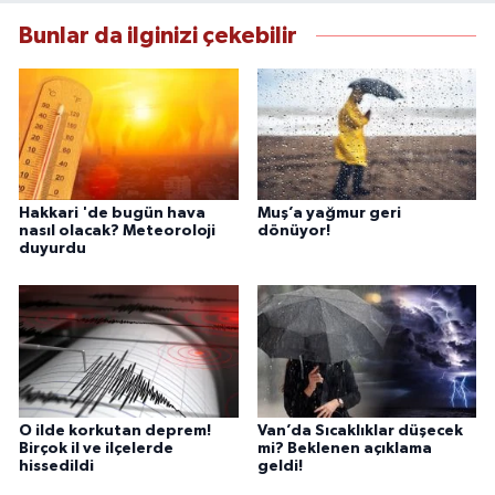
anlayışını benimsemektedir.
Bunlar da ilginizi çekebilir
Hakkari 'de bugün hava
Muş’a yağmur geri
nasıl olacak? Meteoroloji
dönüyor!
duyurdu
O ilde korkutan deprem!
Van’da Sıcaklıklar düşecek
Birçok il ve ilçelerde
mi? Beklenen açıklama
hissedildi
geldi!