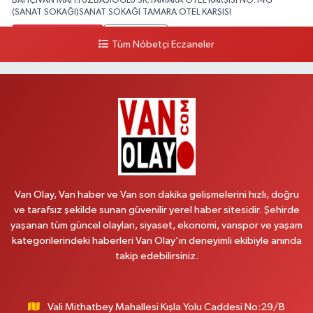
BAHÇİVAN MAH.YÜZBAŞIOĞLU SK.TAMARA OTEL KARŞISI NO:14G
(SANAT SOKAĞI)SANAT SOKAĞI TAMARA OTEL KARŞISI
0 (432) 216 24 25
Yol Tarifi Al
Tüm Nöbetçi Eczaneler
Aydın Eczanesi
Recep Tayyip Erdoğan Mah.Azerbaycan Cad.104 B
0 (538) 861 36 16
Yol Tarifi Al
Arjin Eczanesi
BEYAZIT MAH.ZEYLAN CADDESİ OKYANUS GİYİM YANI NO:1
0 (535) 014 85 70
Yol Tarifi Al
Van Olay, Van haber ve Van son dakika gelişmelerini hızlı, doğru
ve tarafsız şekilde sunan güvenilir yerel haber sitesidir. Şehirde
Afşar Eczanesi
yaşanan tüm güncel olayları, siyaset, ekonomi, vanspor ve yaşam
Kazım Karabekir cad.Eski Araştırma Hastanesi karşısı (kent park karşısı )
kategorilerindeki haberleri Van Olay’ın deneyimli ekibiyle anında
Kaval iş merkezi No: 156 B
takip edebilirsiniz.
0 (432) 214 02 40
Yol Tarifi Al
Vali Mithatbey Mahallesi Kışla Yolu Caddesi No:29/B
Gürpınar Eczanesi