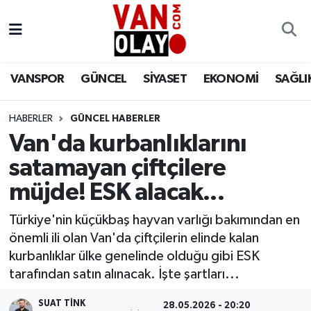
Vanspor
Van Nöbetçi Eczaneler
VANSPOR
GÜNCEL
SİYASET
EKONOMİ
SAĞLI
Güncel
Van Hava Durumu
HABERLER
GÜNCEL HABERLER
Siyaset
Van Namaz Vakitleri
Van'da kurbanlıklarını
Ekonomi
Van Trafik Yoğunluk Haritası
satamayan çiftçilere
müjde! ESK alacak...
Sağlık
Süper Lig Puan Durumu ve Fikstür
Türkiye'nin küçükbaş hayvan varlığı bakımından en
Eğitim
Tüm Manşetler
önemli ili olan Van'da çiftçilerin elinde kalan
kurbanlıklar ülke genelinde olduğu gibi ESK
Bilim & Teknoloji
Son Dakika Haberleri
tarafından satın alınacak. İşte şartları...
Dünya
Haber Arşivi
SUAT TINK
28.05.2026 - 20:20