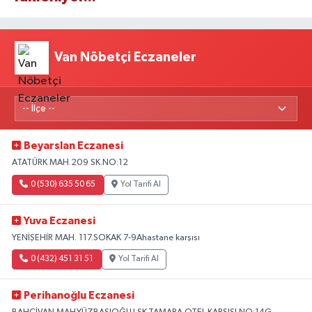
Van Nöbetçi Eczaneler
Beyarslan Eczanesi
ATATÜRK MAH.209 SK.NO:12
0 (530) 635 50 65
Yol Tarifi Al
Yuva Eczanesi
YENİŞEHİR MAH. 117.SOKAK 7-9Ahastane karşısı
0 (432) 451 31 51
Yol Tarifi Al
Perihanoğlu Eczanesi