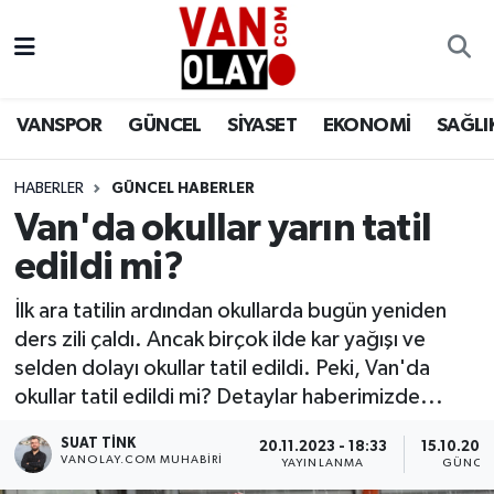
Vanspor
Van Nöbetçi Eczaneler
VANSPOR
GÜNCEL
SİYASET
EKONOMİ
SAĞLI
Güncel
Van Hava Durumu
HABERLER
GÜNCEL HABERLER
Siyaset
Van Namaz Vakitleri
Van'da okullar yarın tatil
Ekonomi
Van Trafik Yoğunluk Haritası
edildi mi?
Sağlık
Süper Lig Puan Durumu ve Fikstür
İlk ara tatilin ardından okullarda bugün yeniden
ders zili çaldı. Ancak birçok ilde kar yağışı ve
Eğitim
Tüm Manşetler
selden dolayı okullar tatil edildi. Peki, Van'da
okullar tatil edildi mi? Detaylar haberimizde...
Bilim & Teknoloji
Son Dakika Haberleri
SUAT TINK
20.11.2023 - 18:33
15.10.202
VANOLAY.COM MUHABIRI
YAYINLANMA
GÜNCE
Dünya
Haber Arşivi