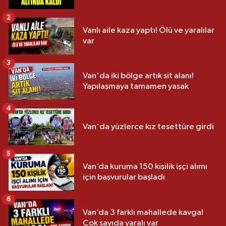
2
Vanlı aile kaza yaptı! Ölü ve yaralılar
var
3
Van'da iki bölge artık sit alanı!
Yapılaşmaya tamamen yasak
4
Van'da yüzlerce kız tesettüre girdi
5
Van’da kuruma 150 kişilik işçi alımı
için başvurular başladı
6
Van’da 3 farklı mahallede kavga!
Çok sayıda yaralı var