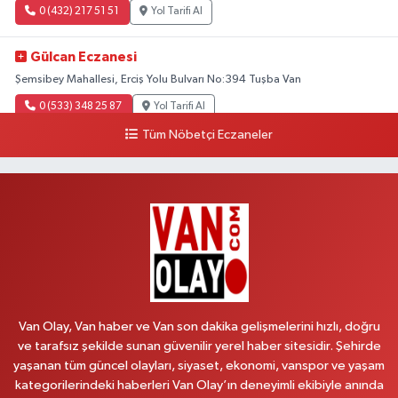
0 (432) 217 51 51
Yol Tarifi Al
Gülcan Eczanesi
Şemsibey Mahallesi, Erciş Yolu Bulvarı No:394 Tuşba Van
0 (533) 348 25 87
Yol Tarifi Al
Tüm Nöbetçi Eczaneler
Lütfiye Hanım Eczanesi
Bahçıvan Mahallesi, 15 Temmuz Şehitleri Caddesi No:36 B İpekyolu Van
0 (501) 048 96 88
Yol Tarifi Al
Emek Eczanesi
Mahmudiye Mahallesi, Atatürk Caddesi No:17 B Özalp Van
0 (531) 621 69 65
Yol Tarifi Al
Van Olay, Van haber ve Van son dakika gelişmelerini hızlı, doğru
Onay Eczanesi
ve tarafsız şekilde sunan güvenilir yerel haber sitesidir. Şehirde
yaşanan tüm güncel olayları, siyaset, ekonomi, vanspor ve yaşam
Şerefiye Mahallesi, Mareşal Fevzi Çakmak Caddesi No:25 B İpekyolu Van
kategorilerindeki haberleri Van Olay’ın deneyimli ekibiyle anında
0 (432) 212 66 67
Yol Tarifi Al