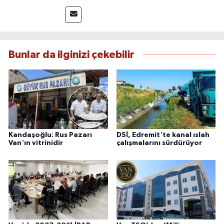
yakından takip etmektedir. İletişim Fakültesi
mezunu olan Tink, sahadan edindiği bilgilerle
doğruluk, tarafsızlık ve etik ilkeler
çerçevesinde güvenilir ve hızlı habercilik
anlayışını benimsemektedir.
Bunlar da ilginizi çekebilir
Kandaşoğlu: Rus Pazarı
DSİ, Edremit'te kanal ıslah
Van'ın vitrinidir
çalışmalarını sürdürüyor