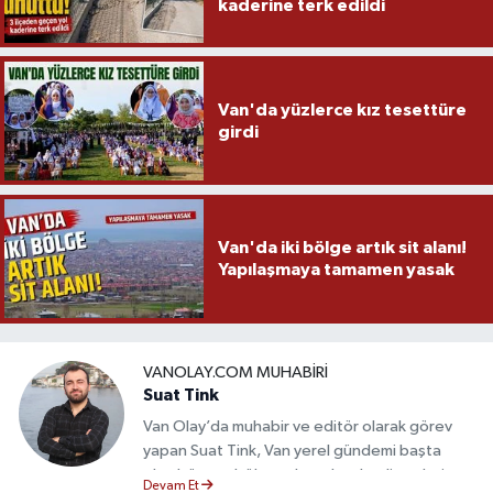
kaderine terk edildi
Van'da yüzlerce kız tesettüre
girdi
Van'da iki bölge artık sit alanı!
Yapılaşmaya tamamen yasak
VANOLAY.COM MUHABIRI
Suat Tink
Van Olay’da muhabir ve editör olarak görev
yapan Suat Tink, Van yerel gündemi başta
olmak üzere bölgesel ve ulusal gelişmeleri
Devam Et