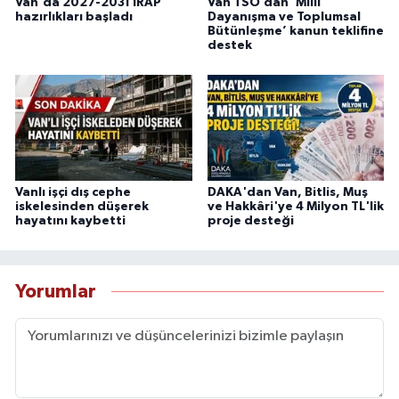
Van'da 2027-2031 İRAP
Van TSO’dan ‘Milli
hazırlıkları başladı
Dayanışma ve Toplumsal
Bütünleşme’ kanun teklifine
destek
Vanlı işçi dış cephe
DAKA'dan Van, Bitlis, Muş
iskelesinden düşerek
ve Hakkâri'ye 4 Milyon TL'lik
hayatını kaybetti
proje desteği
Yorumlar