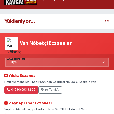
Yükleniyor...
Van Nöbetçi Eczaneler
Yıldız Eczanesi
Hafıziye Mahallesi, Kadir Saruhan Caddesi No:30 C Başkale Van
0 (530) 093 32 95
Yol Tarifi Al
Zeynep Öner Eczanesi
Süphan Mahallesi, İpekyolu Bulvarı No:283 F Edremit Van