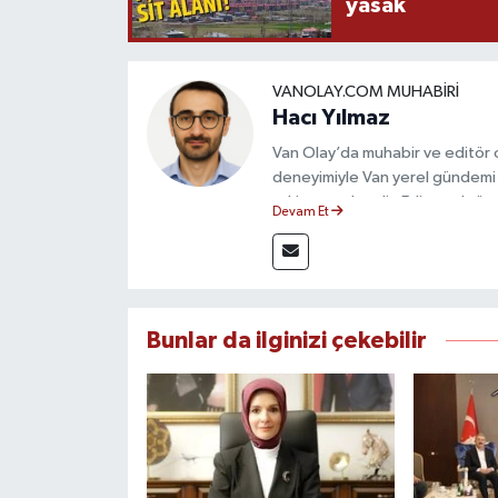
yasak
VANOLAY.COM MUHABIRI
Hacı Yılmaz
Van Olay’da muhabir ve editör ol
deneyimiyle Van yerel gündemi 
takip etmektedir. Editoryal sürec
Devam Et
çerçevesinde ürettiği haberlerl
bilgilendirmektedir.
Bunlar da ilginizi çekebilir