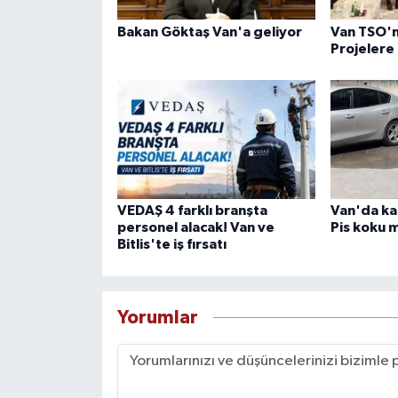
Bakan Göktaş Van'a geliyor
Van TSO'
Projelere
VEDAŞ 4 farklı branşta
Van'da ka
personel alacak! Van ve
Pis koku m
Bitlis'te iş fırsatı
Yorumlar