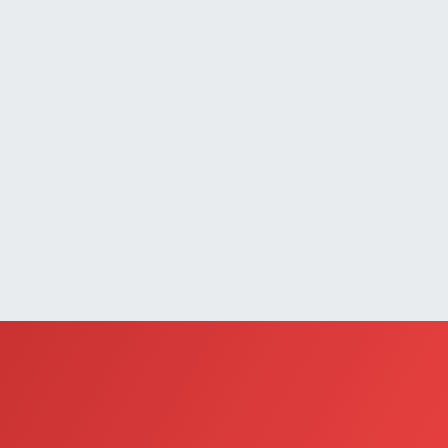
Selçuk Eczanesi
UMHURİYET MAHALLESİ ATATÜRK CADDESİ NO:9 1a
0 (545) 563 70 63
Yol Tarifi Al
Demir Eczanesi
AHÇELİEVLER MAH.ÇAY SK.NO:2 A
0 (432) 612 26 26
Yol Tarifi Al