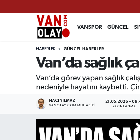
Vanspor
Van Nöbetçi Eczaneler
VANSPOR
GÜNCEL
Sİ
Güncel
Van Hava Durumu
HABERLER
GÜNCEL HABERLER
Siyaset
Van Namaz Vakitleri
Van’da sağlık ça
Ekonomi
Van Trafik Yoğunluk Haritası
Van’da görev yapan sağlık çalış
nedeniyle hayatını kaybetti. Çi
Sağlık
Süper Lig Puan Durumu ve Fikstür
HACI YILMAZ
21.05.2026 - 09:
Eğitim
Tüm Manşetler
VANOLAY.COM MUHABIRI
YAYINLANMA
Bilim & Teknoloji
Son Dakika Haberleri
Dünya
Haber Arşivi