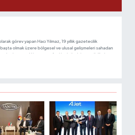
M
arak görev yapan Hacı Yılmaz, 19 yıllık gazetecilik
Y
başta olmak üzere bölgesel ve ulusal gelişmeleri sahadan
e katkı sunan Yılmaz, tarafsızlık, doğruluk ve etik ilkeler
e kamuoyunu güvenilir kaynaklara dayalı olarak
S
O
M
M