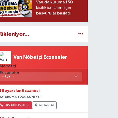
Van’da kuruma 150
kişilik işçi alımı için
başvurular başladı
ükleniyor...
Van Nöbetçi Eczaneler
Beyarslan Eczanesi
TATÜRK MAH.209 SK.NO:12
0 (530) 635 50 65
Yol Tarifi Al