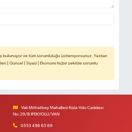
C
B
ş bulunuyor ve tüm sorumluluğu üstleniyorsunuz. Yazılan
ri | Güncel | Siyasi | Ekonomi hiçbir şekilde sorumlu
Vali Mithatbey Mahallesi Kışla Yolu Caddesi
No:29/B İPEKYOLU/VAN
0553 496 65 69