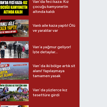
Van’da feci kaza: Kız
çocuğu kamyonetin
altında kaldı
Vanlı aile kaza yaptı! Ölü
ve yaralılar var
Van’a yağmur geliyor!
İşte detaylar...
Van'da iki bölge artık sit
alanı! Yapılaşmaya
tamamen yasak
Van'da yüzlerce kız
tesettüre girdi