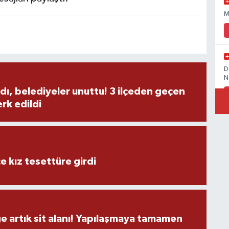
M
D
N
dı, belediyeler unuttu! 3 ilçeden geçen
rk edildi
İ
e kız tesettüre girdi
Ö
M
ge artık sit alanı! Yapılaşmaya tamamen