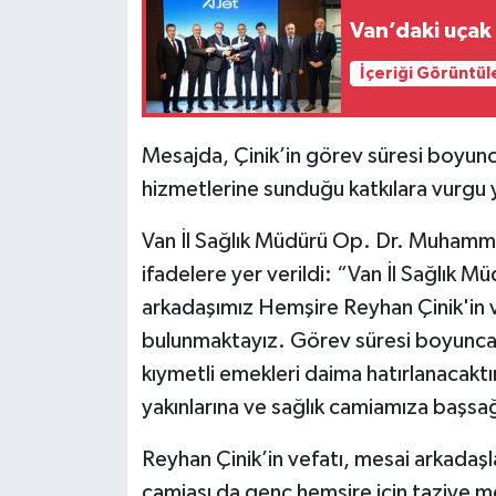
Van’daki uçak 
İçeriği Görüntül
Mesajda, Çinik’in görev süresi boyunca
hizmetlerine sunduğu katkılara vurgu y
Van İl Sağlık Müdürü Op. Dr. Muhamm
ifadelere yer verildi: “Van İl Sağlık 
arkadaşımız Hemşire Reyhan Çinik'in ve
bulunmaktayız. Görev süresi boyunca 
kıymetli emekleri daima hatırlanacakt
yakınlarına ve sağlık camiamıza başsağ
Reyhan Çinik’in vefatı, mesai arkadaşl
camiası da genç hemşire için taziye me