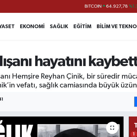
BITCOIN
64.927,78
%1.
DOLAR
47,5894
%0.
YASET
EKONOMİ
SAĞLIK
EĞİTİM
BİLİM VE TEKNO
EURO
55,0398
%-0.
STERLİN
64,1581
%0.
GRAM ALTIN
6508.83
%4.
lışanı hayatını kaybett
BİST100
13.703
%
anı Hemşire Reyhan Çinik, bir süredir müca
nik’in vefatı, sağlık camiasında büyük üz
41
1