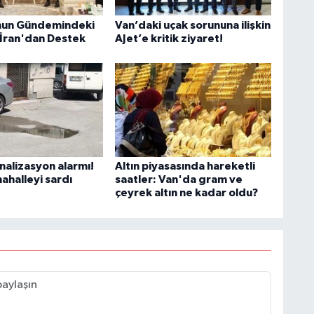
nun Gündemindeki
Van’daki uçak sorununa ilişkin
 İran'dan Destek
AJet’e kritik ziyaret!
A
C
H
nalizasyon alarmı!
Altın piyasasında hareketli
ahalleyi sardı
saatler: Van'da gram ve
çeyrek altın ne kadar oldu?
U
H