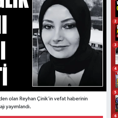
2
3
4
5
den olan Reyhan Çinik’in vefat haberinin
jı yayımlandı.
6