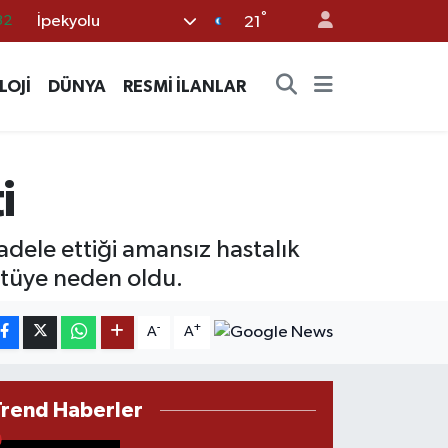
32
°
İpekyolu
21
08
LOJİ
DÜNYA
RESMİ İLANLAR
02
16
44
i
11
dele ettiği amansız hastalık
üntüye neden oldu.
-
+
A
A
Trend Haberler