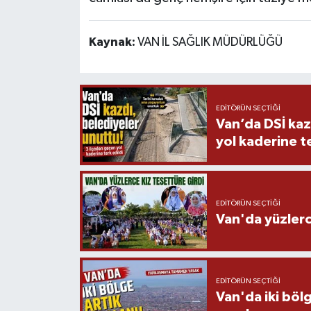
Kaynak:
VAN İL SAĞLIK MÜDÜRLÜĞÜ
EDITÖRÜN SEÇTIĞI
Van’da DSİ kaz
yol kaderine te
EDITÖRÜN SEÇTIĞI
Van'da yüzlerc
EDITÖRÜN SEÇTIĞI
Van'da iki böl