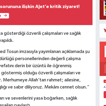
sorununa ilişkin AJet’e kritik ziyaret!
e
Y
 gösterdiği özverili çalışmaları ve sağlık
apıldı.
ed Tosun imzasıyla yayımlanan açıklamada şu
Müdürlüğü personellerinden değerli çalışma
fatını derin bir üzüntü ile öğrenmiş
göstermiş olduğu özverili çalışmaları ve
ır. Merhumeye Allah'tan rahmet; ailesine,
lığı ve sabır diliyoruz. Mekânı cennet olsun.”
A
arı ve sevenlerini yasa boğarken, sağlık
sajları paylaştı.