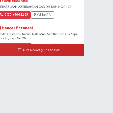
Yaviç Eczanesi
ERKEZ MAH.AZERBAYCAN CAD.DIŞ KAPI NO:142E
0 (501) 596 22 65
Yol Tarifi Al
Hançer Eczanesi
evlet Hastanesi Karşısı Kışla Mah. Şehitler Cad.Dış Kapı
o:77 İç Kapı No:26
0 (543) 204 39 32
Yol Tarifi Al
Tüm Nöbetçi Eczaneler
Hilal Eczanesi
STASYON MAH.MEHMETPAŞA CAD.NO:44 1
0 (552) 876 65 00
Yol Tarifi Al
Peker Eczanesi
ZEL AKDAMAR HASTANESİ KARŞISI HATUNİYE
AH.ASMİN SK.NO:11
0 (535) 230 06 50
Yol Tarifi Al