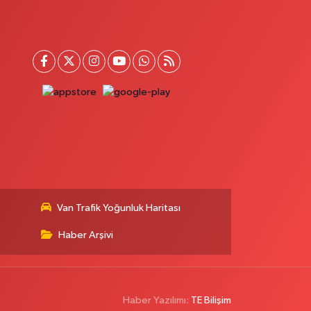
UMHURİYET MAHALLESİ ATATÜRK CADDESİ NO:9 1a
0 (545) 563 70 63
Yol Tarifi Al
Yaşam Eczanesi
tatürk Mahallesi 3 Nisan No:71
0 (432) 781 24 65
Yol Tarifi Al
Van Trafik Yoğunluk Haritası
Haber Arşivi
Haber Yazılımı:
TE Bilişim