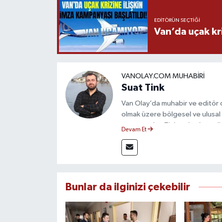
EDITÖRÜN SEÇTIĞI
Van’da uçak kri
VANOLAY.COM MUHABIRI
Suat Tink
Van Olay’da muhabir ve editör 
olmak üzere bölgesel ve ulusal 
mezunu olan Tink, sahadan edindiğ
Devam Et
çerçevesinde güvenilir ve hızlı 
Bunlar da ilginizi çekebilir