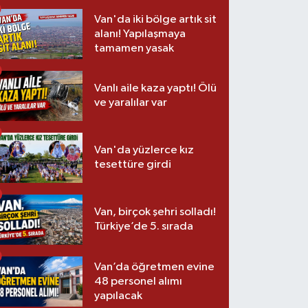
Van'da iki bölge artık sit
alanı! Yapılaşmaya
tamamen yasak
Vanlı aile kaza yaptı! Ölü
ve yaralılar var
Van'da yüzlerce kız
tesettüre girdi
Van, birçok şehri solladı!
Türkiye’de 5. sırada
Van’da öğretmen evine
48 personel alımı
yapılacak