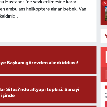
rma Hastanesi'ne sevk edilmesine karar
6
ilen ambulans helikoptere alınan bebek, Van
ldırıldı.
Y
ye Başkanı görevden alındı iddiası!
r Sitesi’nde altyapı tepkisi: Sanayi
V
 içinde
K