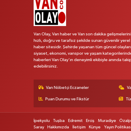
Van Olay, Van haber ve Van son dakika gelişmelerini
hızlı, doğru ve tarafsız şekilde sunan güvenilir yerel
haber sitesidir. Şehirde yaşanan tüm güncel olayları
siyaset, ekonomi, vanspor ve yaşam kategorilerind
haberleri Van Olay’ın deneyimli ekibiyle anında taki
edebilirsiniz.
Van Nöbetçi Eczaneler
V
Puan Durumu ve Fikstür
Tü
İpekyolu
Tuşba
Edremit
Erciş
Muradiye
Özal
Saray
Hakkımızda
İletişim
Künye
Yayın Politikas