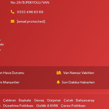
C
No:29/B İPEKYOLU/VAN
0553 496 65 69
[email protected]
A
,
eki
p
an Hava Durumu
Van Namaz Vakitleri
m Manşetler
Son Dakika Haberleri
p
Çaldıran
Başkale
Gevaş
Gürpınar
Çatak
Bahçesaray
ı
Düzeltme Politikası
Gizlilik & KVKK
Çerez Politikası