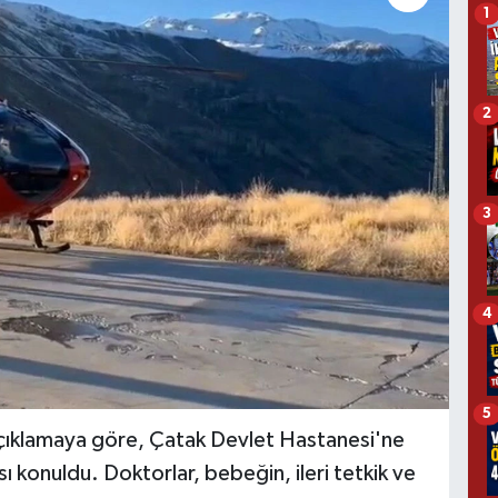
1
2
3
4
5
açıklamaya göre, Çatak Devlet Hastanesi'ne
ı konuldu. Doktorlar, bebeğin, ileri tetkik ve