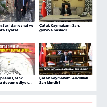
S
K
Sarı’dan esnaf ve
Çatak Kaymakamı Sarı,
ara ziyaret
göreve başladı
S
N
eprem! Çatak
Çatak Kaymakamı Abdullah
O
ya devam ediyor…
Sarı kimdir?
A