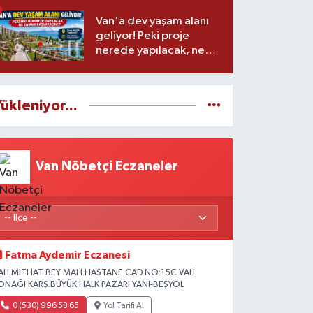
Van'a dev yaşam alanı
geliyor! Peki proje
nerede yapılacak, ne
zaman başlayacak?
ükleniyor...
Van Nöbetçi Eczaneler
Fatma Aydemir Eczanesi
ALİ MİTHAT BEY MAH.HASTANE CAD.NO:15C VALİ
ONAĞI KARŞ.BÜYÜK HALK PAZARI YANI-BEŞYOL
0 (530) 996 58 65
Yol Tarifi Al