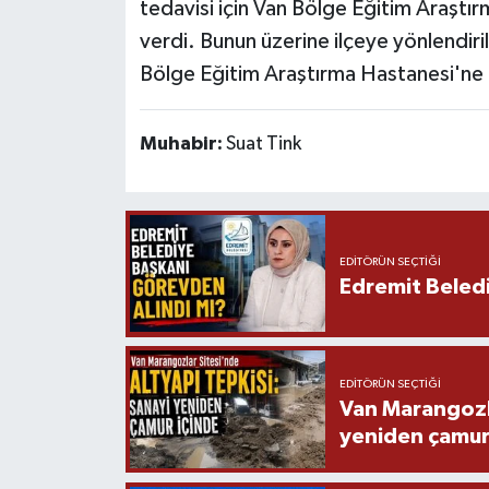
tedavisi için Van Bölge Eğitim Araştı
verdi. Bunun üzerine ilçeye yönlendir
Bölge Eğitim Araştırma Hastanesi'ne ka
Muhabir:
Suat Tink
EDITÖRÜN SEÇTIĞI
Edremit Beledi
EDITÖRÜN SEÇTIĞI
Van Marangozla
yeniden çamur