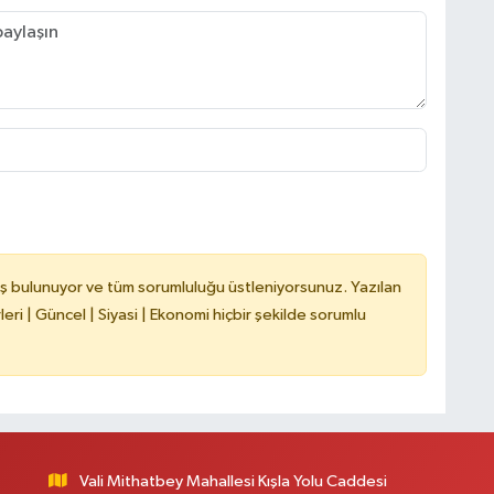
K
Ş
K
M
ş bulunuyor ve tüm sorumluluğu üstleniyorsunuz. Yazılan
ri | Güncel | Siyasi | Ekonomi hiçbir şekilde sorumlu
H
Vali Mithatbey Mahallesi Kışla Yolu Caddesi