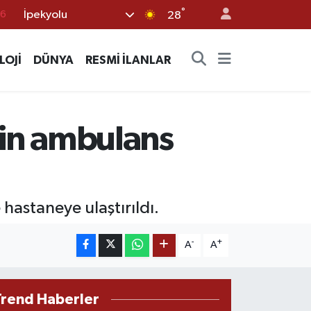
76
°
İpekyolu
28
17
01
LOJİ
DÜNYA
RESMİ İLANLAR
02
44
için ambulans
4
hastaneye ulaştırıldı.
-
+
A
A
Trend Haberler