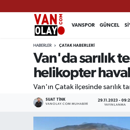
Vanspor
Van Nöbetçi Eczaneler
VANSPOR
GÜNCEL
Sİ
Güncel
Van Hava Durumu
HABERLER
ÇATAK HABERLERİ
Siyaset
Van Namaz Vakitleri
Van'da sarılık t
Ekonomi
Van Trafik Yoğunluk Haritası
helikopter hava
Sağlık
Süper Lig Puan Durumu ve Fikstür
Van'ın Çatak ilçesinde sarılık t
Eğitim
Tüm Manşetler
SUAT TINK
29.11.2023 - 09:
VANOLAY.COM MUHABIRI
YAYINLANMA
Bilim & Teknoloji
Son Dakika Haberleri
Dünya
Haber Arşivi