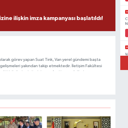
zine ilişkin imza kampanyası başlatıldı!
C
N
V
olarak görev yapan Suat Tink, Van yerel gündemi başta
gelişmeleri yakından takip etmektedir. İletişim Fakültesi
i bilgilerle doğruluk, tarafsızlık ve etik ilkeler
habercilik anlayışını benimsemektedir.
C
H
A