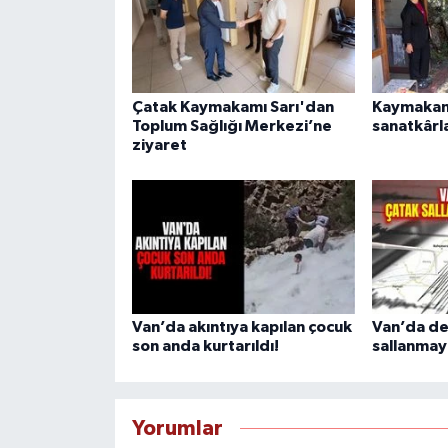
Çatak Kaymakamı Sarı'dan
Kaymakam 
Toplum Sağlığı Merkezi’ne
sanatkârl
ziyaret
Van’da akıntıya kapılan çocuk
Van’da d
son anda kurtarıldı!
sallanma
Yorumlar