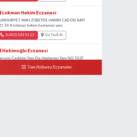
Lokman Hekim Eczanesi
UMHURİYET MAH.ZÜBEYDE HANIM CAD.DIŞ KAPI
O:34 A lokman hekim hastanesi yanı
0 (432) 503 93 23
Yol Tarifi Al
Hekimoğlu Eczanesi
anyolu Caddesi Yeni Diş Hastanesi Yanı NO:102F
Tüm Nöbetçi Eczaneler
0 (541) 147 65 65
Yol Tarifi Al
Koç Eczanesi
UMHURİYET MAH.KONAK SK.NO:6
0 (530) 442 24 65
Yol Tarifi Al
Yiğit Eczanesi
ATUNİYE MAHALLESİ ASMİN SOKAK NO:3 A ÖZEL
KDAMAR HASTANESİ KARŞISI